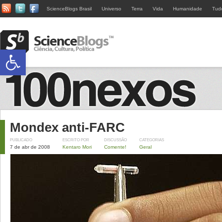
ScienceBlogs Brasil
Universo
Terra
Vida
Humanidade
Tud
Abrir a barra de ferramentas
Mondex anti-FARC
PUBLICADO
ESCRITO POR
DISCUSSÃO
CATEGORIAS
7 de abr de 2008
Kentaro Mori
Comente!
Geral