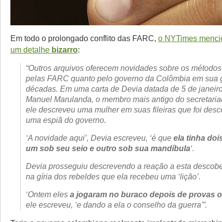
Em todo o prolongado conflito das FARC,
o NYTimes menci
um detalhe
bizarro
:
“Outros arquivos oferecem novidades sobre os métodos
pelas FARC quanto pelo governo da Colômbia em sua g
décadas. Em uma carta de Devia datada de 5 de janeir
Manuel Marulanda, o membro mais antigo do secretari
ele descreveu uma mulher em suas fileiras que foi des
uma espiã do governo.
‘A novidade aqui’, Devia escreveu, ‘é que
ela tinha doi
um sob seu seio e outro sob sua mandíbula
‘.
Devia prosseguiu descrevendo a reação a esta descobe
na gíria dos rebeldes que ela recebeu uma ‘lição’.
‘Ontem eles
a jogaram no buraco depois de provas o
ele escreveu, ‘e dando a ela o conselho da guerra'”.