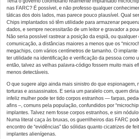
Teria o governo colombiano realmente implantado microchi
nas FARC? É possível, e não professo qualquer conhecimen
táticas dos dois lados, mas parece pouco plausível. Qual ser
Chips implantados só têm utilidade para armazenar pequen
dados, e sempre necessitarão de um leitor e gravador a pouc
Não seria possível rastrear a posição da espiã, ou qualquer 
comunicação, a distâncias maiores a menos que os “microc
megachips, com vários centímetros de tamanho. O implante 
ter utilidade na identificação e verificação da pessoa como
então, talvez as velhas palavra-código fossem muito mais ef
menos detectáveis.
O que sugere algo ainda mais sinistro do que espionagem, 
torturas e assassinatos. E seria um paralelo com, quem diria,
infeliz mulher pode ter tido corpos estranhos — farpas, ped
afins –, comuns pela população, confundidos por “microchips
implantes. Talvez nem fosse corpos estranhos, e sim nódulo
Numa literal caça às bruxas, os guerrilheiros das FARC pod
encontro de “evidências” tão sólidas quanto cicatrizes de feit
implantes alienígenas.