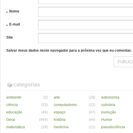
Nome
*
E-mail
*
Site
Salvar meus dados neste navegador para a próxima vez que eu comentar.
categorias
ambiente
(2)
arte
(28)
astronomia
ciência
(53)
computadores
(22)
culinária
educação
(46)
espaço
(47)
evolução
Geral
(464)
história
(44)
Humor
matemática
(28)
medicina
(11)
pseudociência