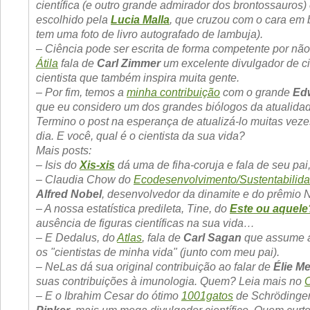
científica (e outro grande admirador dos brontossauros) 
escolhido pela
Lucia Malla
, que cruzou com o cara em 
tem uma foto de livro autografado de lambuja).
– Ciência pode ser escrita de forma competente por não
Átila
fala de
Carl Zimmer
um excelente divulgador de c
cientista que também inspira muita gente.
– Por fim, temos a
minha contribuição
com o grande
Ed
que eu considero um dos grandes biólogos da atualida
Termino o post na esperança de atualizá-lo muitas veze
dia. E você, qual é o cientista da sua vida?
Mais posts:
– Isis do
Xis-xis
dá uma de fiha-coruja e fala de seu pai
– Claudia Chow do
Ecodesenvolvimento/Sustentabilid
Alfred Nobel
, desenvolvedor da dinamite e do prêmio 
– A nossa estatística predileta, Tine, do
Este ou aquele
ausência de figuras científicas na sua vida…
– E Dedalus, do
Atlas
, fala de
Carl Sagan
que assume a
os "cientistas de minha vida" (junto com meu pai).
– NeLas dá sua original contribuição ao falar de
Élie Me
suas contribuições à imunologia. Quem? Leia mais no
– E o Ibrahim Cesar do ótimo
1001gatos
de Schrödinge