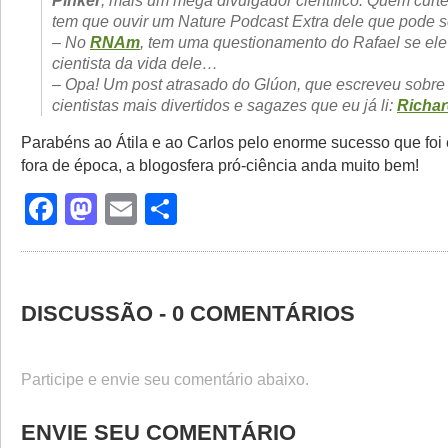
Pinker
, mais um mega divulgador científico. Quem curt
tem que ouvir um Nature Podcast Extra dele que pode 
– No
RNAm
, tem uma questionamento do Rafael se ele
cientista da vida dele…
– Opa! Um post atrasado do Glúon, que escreveu sobre
cientistas mais divertidos e sagazes que eu já li:
Richa
Parabéns ao Átila e ao Carlos pelo enorme sucesso que foi
fora de época, a blogosfera pró-ciência anda muito bem!
Facebook
Mastodon
Email
Share
DISCUSSÃO - 0 COMENTÁRIOS
Participe e envie seu comentário abaixo.
ENVIE SEU COMENTÁRIO