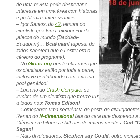
de uma revista pode despertar o
interesse em uma área com histórias
e problemas interessantes.
– Igor Santos, do
42
, lembra do
cientista que tem a melhor cor de
jalecos do mundo (Baddadi-
Badabam)…
Beakman!
(apesar de
todos saberem que o Lester era o
cérebro do programa).
– No
Girino.org
nos lembramos que
os cientistas estão por toda a parte,
inclusive contribuindo com o nosso
pool genético!
– Luciano do
Crash Computer
se
lembra de um cientista que trouxe luz
a todos nós:
Tomas Edison!
– Começando uma sequência de posts de divulgadores c
Renan do
N-dimensional
fala do cara que despertou a 
Ciência em bilhões e bilhões de jovens mentes:
Carl 
Sagan!
– Mais divulgadores:
Stephen Jay Gould
, outro monst