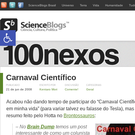
ScienceBlogs Brasil
Universo
Terra
Vida
Humanidade
Tud
Abrir a barra de ferramentas
Carnaval Científico
PUBLICADO
ESCRITO POR
DISCUSSÃO
CATEGORIAS
21 de jun de 2008
Kentaro Mori
Comente!
Geral
Acabou não dando tempo de participar do “Carnaval Científi
em minha vida” (para variar talvez eu falasse do Tesla), mas 
resumo feito pelo Hotta no
Brontossauros
:
– No
Brain Dump
temos um post
interessante de como um colunista