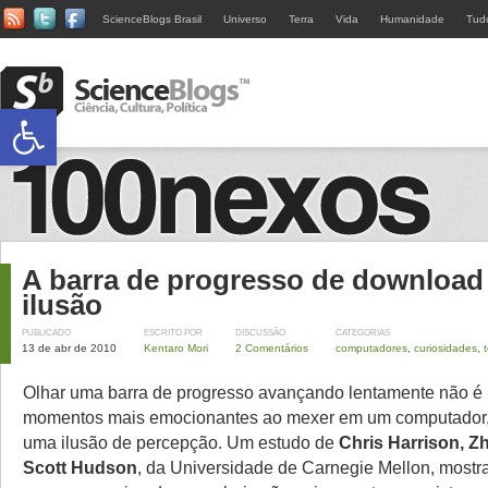
ScienceBlogs Brasil
Universo
Terra
Vida
Humanidade
Tud
Abrir a barra de ferramentas
A barra de progresso de download
ilusão
PUBLICADO
ESCRITO POR
DISCUSSÃO
CATEGORIAS
13 de abr de 2010
Kentaro Mori
2 Comentários
computadores
,
curiosidades
,
Olhar uma barra de progresso avançando lentamente não é
momentos mais emocionantes ao mexer em um computador, 
uma ilusão de percepção. Um estudo de
Chris Harrison, Z
Scott Hudson
, da Universidade de Carnegie Mellon, mostr