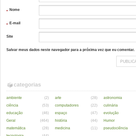
Nome
*
E-mail
*
Site
Salvar meus dados neste navegador para a próxima vez que eu comentar.
categorias
ambiente
(2)
arte
(28)
astronomia
ciência
(53)
computadores
(22)
culinária
educação
(46)
espaço
(47)
evolução
Geral
(464)
história
(44)
Humor
matemática
(28)
medicina
(11)
pseudociência
tecnologia
(44)