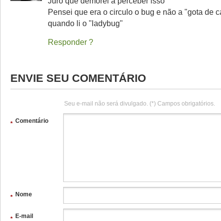
Juro que demorei a perceber isso
Pensei que era o circulo o bug e não a "gota de c
quando li o "ladybug"
Responder
ENVIE SEU COMENTÁRIO
Seu e-mail não será divulgado. (*) Campos obrigatórios.
Comentário
*
Nome
*
E-mail
*