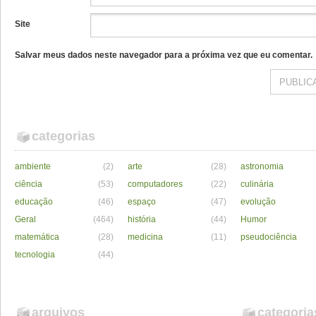
Site
Salvar meus dados neste navegador para a próxima vez que eu comentar.
categorias
ambiente
(2)
arte
(28)
astronomia
ciência
(53)
computadores
(22)
culinária
educação
(46)
espaço
(47)
evolução
Geral
(464)
história
(44)
Humor
matemática
(28)
medicina
(11)
pseudociência
tecnologia
(44)
arquivos
categoria