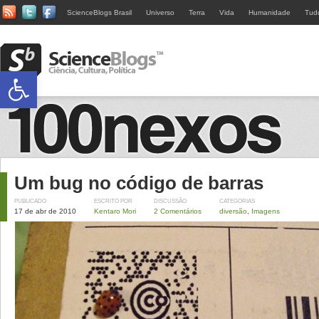
ScienceBlogs Brasil
Universo
Terra
Vida
Humanidade
Tud
Abrir a barra de ferramentas
Um bug no código de barras
PUBLICADO
ESCRITO POR
DISCUSSÃO
CATEGORIAS
17 de abr de 2010
Kentaro Mori
2 Comentários
diversão
,
Imagens