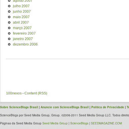
agosto 2007
julho 2007
junho 2007
maio 2007
abril 2007
março 2007
fevereiro 2007
janeiro 2007
dezembro 2006
100nexos
-
Content (RSS)
Sobre ScienceBlogs Brasil
|
Anuncie com ScienceBlogs Brasil
|
Política de Privacidade
|
T
ScienceBlogs por Seed Media Group. Group. ©2006-2011 Seed Media Group LLC. Todos direito
Páginas da Seed Media Group
Seed Media Group
|
ScienceBlogs
|
SEEDMAGAZINE.COM