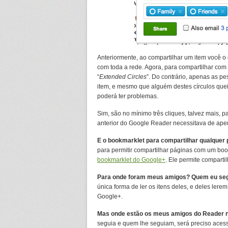
Anteriormente, ao compartilhar um item você 
com toda a rede. Agora, para compartilhar com
“
Extended Circles
”. Do contrário, apenas as p
item, e mesmo que alguém destes círculos quei
poderá ter problemas.
Sim, são no mínimo três cliques, talvez mais, p
anterior do Google Reader necessitava de apen
E o bookmarklet para compartilhar qualquer
para permitir compartilhar páginas com um boo
bookmarklet do Google+
. Ele permite comparti
Para onde foram meus amigos? Quem eu se
única forma de ler os itens deles, e deles lere
Google+.
Mas onde estão os meus amigos do Reader 
seguia e quem lhe seguiam, será preciso aces