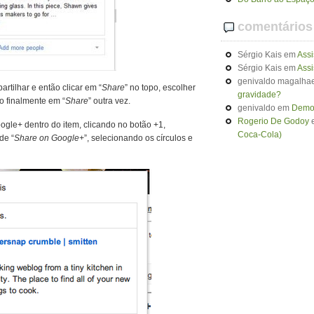
comentários
Sérgio Kais
em
Assi
Sérgio Kais
em
Assi
genivaldo magalhae
rtilhar e então clicar em “
Share
” no topo, escolher
gravidade?
o finalmente em “
Share
” outra vez.
genivaldo
em
Demon
Rogerio De Godoy
gle+ dentro do item, clicando no botão +1,
Coca-Cola)
de “
Share on Google+
”, selecionando os círculos e