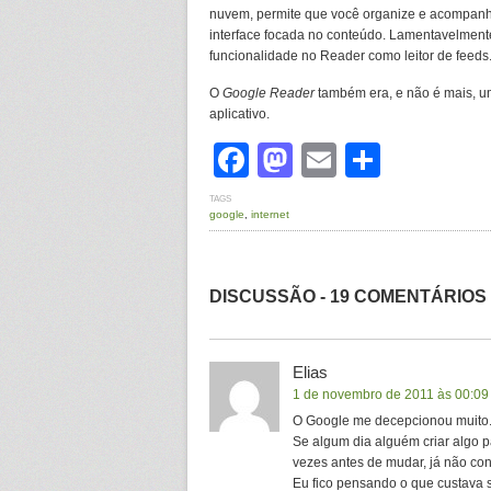
nuvem, permite que você organize e acompanhe
interface focada no conteúdo. Lamentavelmente
funcionalidade no Reader como leitor de feeds
O
Google Reader
também era, e não é mais, um
aplicativo.
Facebook
Mastodon
Email
Share
TAGS
google
,
internet
DISCUSSÃO - 19 COMENTÁRIOS
Elias
1 de novembro de 2011 às 00:09
O Google me decepcionou muito
Se algum dia alguém criar algo
vezes antes de mudar, já não co
Eu fico pensando o que custava 