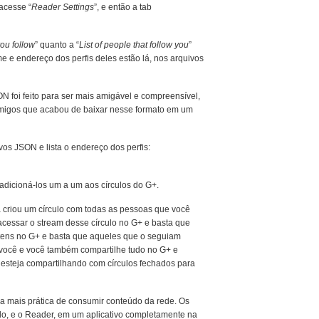
acesse “
Reader Settings
”, e então a tab
you follow
” quanto a “
List of people that follow you
”
 e endereço dos perfis deles estão lá, nos arquivos
N foi feito para ser mais amigável e compreensível,
amigos que acabou de baixar nesse formato em um
ivos JSON e lista o endereço dos perfis:
 adicioná-los um a um aos círculos do G+.
 criou um círculo com todas as pessoas que você
acessar o stream desse círculo no G+ e basta que
itens no G+ e basta que aqueles que o seguiam
 você e você também compartilhe tudo no G+ e
steja compartilhando com círculos fechados para
ma mais prática de consumir conteúdo da rede. Os
do, e o Reader, em um aplicativo completamente na