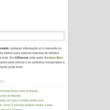
solado
: qualquer informação só é relevante no
da melhor para explorar esta teia de infinitos
a rede. Em
100nexos
, este autor,
Kentaro Mori
,
usiasmo pela ciência e os caminhos inesperados a
mento pode levar.
es
drômeda fosse mais brilhante…
Mundo do Mundo
ando um raso e úmido ponto azul
r: como 2 minutos podem mudar o país
 (so was Sagan)