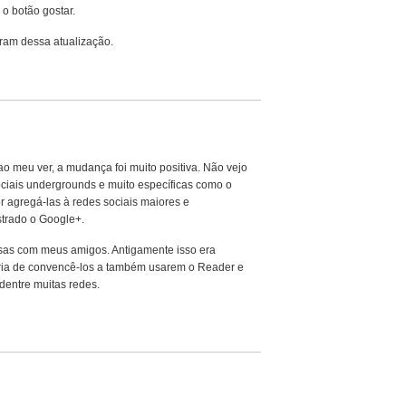
o botão gostar.
ram dessa atualização.
ao meu ver, a mudança foi muito positiva. Não vejo
ociais undergrounds e muito específicas como o
r agregá-las à redes sociais maiores e
strado o Google+.
isas com meus amigos. Antigamente isso era
eria de convencê-los a também usarem o Reader e
dentre muitas redes.