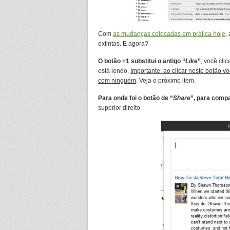
Com
as mudanças colocadas em prática hoje
,
extintas. E agora?
O botão +1 substitui o antigo “
Like
”
, você cli
está lendo.
Importante: ao clicar neste botão v
com ninguém
. Veja o próximo item.
Para onde foi o botão de “
Share
”, para compa
superior direito: