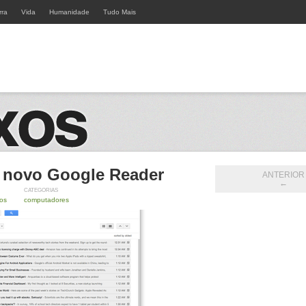
rra
Vida
Humanidade
Tudo Mais
o novo Google Reader
ANTERIOR
←
CATEGORIAS
os
computadores