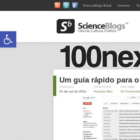
ScienceBlogs Brasil
Universo
Te
Abrir a barra de ferramentas
Um guia rápido para 
PUBLICADO
ESCRITO POR
DISCUSSÃO
31 de out de 2011
Kentaro Mori
19 Comentári