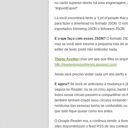
no canto superior direito há uma engrenagem, 
“
Import/Export
”.
Lá você encontrará tanto a “
List of people that 
para fazer o download no formato JSON. O nome
exportados following.JSON e followers.JSON.
E o que faço com esses JSON?
O formato JSO
mas se você abrir mesmo a pequena lista de 
editor de texto, pode não entender nada.
Thiago Avelino
criou um app que filtra os arqu
http://readertogplusfriends.appspot.com/
Ainda será preciso visitar cada um dos perfis e
E agora?
Se você se antecipou à mudança e já
seguia no Reader, ou se os criou agora, basta 
todos nesse círculo passem a compartilhar os 
também tenham criado seus círculos incluindo
nenhuma das pessoas tenha se confundido ou e
que tudo fique
quase
como era antes.
O
Google Reader
era, e continua sendo, a for
sites disponibilizam o feed RSS de seu conteú