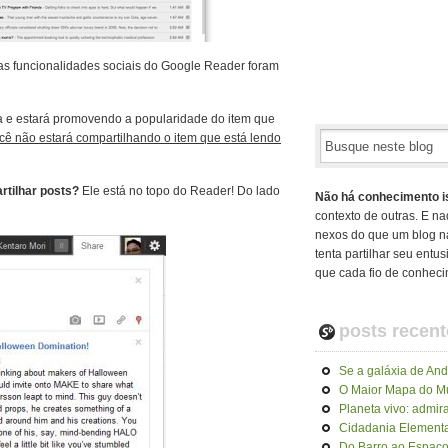
 as funcionalidades sociais do Google Reader foram
ca e estará promovendo a popularidade do item que
ocê não estará compartilhando o item que está lendo
rtilhar posts?
Ele está no topo do Reader! Do lado
Não há conhecimento i
contexto de outras. E na
nexos do que um blog n
tenta partilhar seu ent
que cada fio de conheci
posts recent
Se a galáxia de An
O Maior Mapa do 
Planeta vivo: admir
Cidadania Elementa
Do Barro ao Espaço