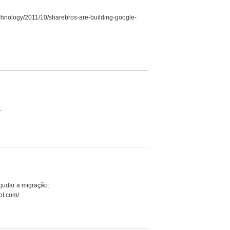
echnology/2011/10/sharebros-are-building-google-
.
judar a migração:
ot.com/