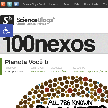
ScienceBlogs Brasil
Universo
Terra
Vida
Humanidade
Tud
Abrir a barra de ferramentas
Planeta Você b
PUBLICADO
ESCRITO POR
DISCUSSÃO
CATEGORIAS
17 de jul de 2012
Kentaro Mori
2 Comentários
astronomia
,
espaço
,
ficção cien