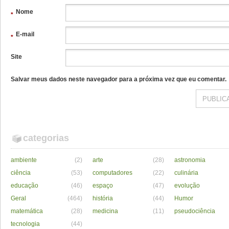
Nome
*
E-mail
*
Site
Salvar meus dados neste navegador para a próxima vez que eu comentar.
categorias
ambiente
(2)
arte
(28)
astronomia
ciência
(53)
computadores
(22)
culinária
educação
(46)
espaço
(47)
evolução
Geral
(464)
história
(44)
Humor
matemática
(28)
medicina
(11)
pseudociência
tecnologia
(44)