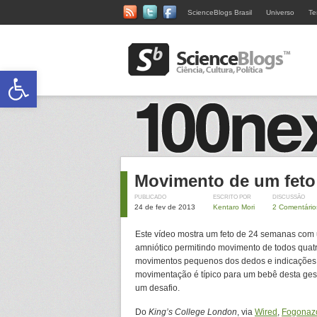
ScienceBlogs Brasil
Universo
Te
Abrir a barra de ferramentas
Movimento de um fet
PUBLICADO
ESCRITO POR
DISCUSSÃO
24 de fev de 2013
Kentaro Mori
2 Comentário
Este vídeo mostra um feto de 24 semanas com 
amniótico permitindo movimento de todos quat
movimentos pequenos dos dedos e indicações d
movimentação é típico para um bebê desta ges
um desafio.
Do
King’s College London
, via
Wired
,
Fogonaz