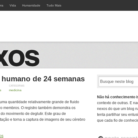
rra
Vida
Humanidade
Tudo Mais
o humano de 24 semanas
CATEGORIAS
s
medicina
Não há conhecimento i
uma quantidade relativamente grande de fluido
contexto de outras. E na
ro membros. O registro também demonstra os
nexos do que um blog n
o movimento de deglutir. Este grau de
tenta partilhar seu ent
tação e torna a captura de imagens de seu cérebro
que cada fio de conheci
os