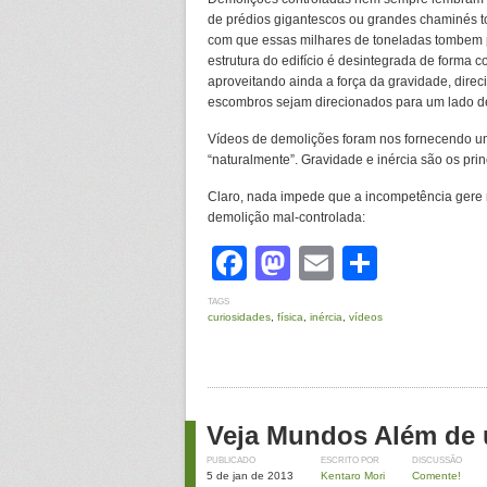
de prédios gigantescos ou grandes chaminés to
com que essas milhares de toneladas tombem pa
estrutura do edifício é desintegrada de forma
aproveitando ainda a força da gravidade, direc
escombros sejam direcionados para um lado d
Vídeos de demolições foram nos fornecendo um
“naturalmente”. Gravidade e inércia são os pri
Claro, nada impede que a incompetência gere 
demolição mal-controlada:
Facebook
Mastodon
Email
Share
TAGS
curiosidades
,
física
,
inércia
,
vídeos
Veja Mundos Além de 
PUBLICADO
ESCRITO POR
DISCUSSÃO
5 de jan de 2013
Kentaro Mori
Comente!