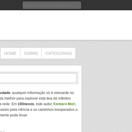
HOME
SOBRE
CATEGORIAS
solado
: qualquer informação só é relevante no
da melhor para explorar esta teia de infinitos
a rede. Em
100nexos
, este autor,
Kentaro Mori
,
usiasmo pela ciência e os caminhos inesperados a
mento pode levar.