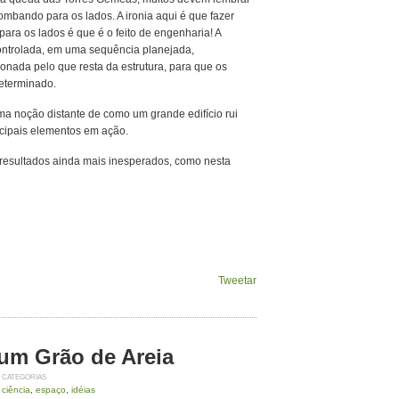
mbando para os lados. A ironia aqui é que fazer
ra os lados é que é o feito de engenharia! A
 controlada, em uma sequência planejada,
ionada pelo que resta da estrutura, para que os
eterminado.
a noção distante de como um grande edifício rui
ncipais elementos em ação.
resultados ainda mais inesperados, como nesta
Tweetar
um Grão de Areia
CATEGORIAS
ciência
,
espaço
,
idéias