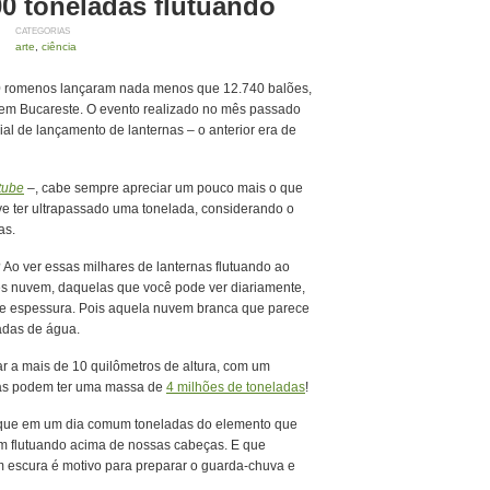
00 toneladas flutuando
CATEGORIAS
arte
,
ciência
0 romenos lançaram nada menos que 12.740 balões,
em Bucareste. O evento realizado no mês passado
al de lançamento de lanternas – o anterior era de
tube
–, cabe sempre apreciar um pouco mais o que
ve ter ultrapassado uma tonelada, considerando o
as.
? Ao ver essas milhares de lanternas flutuando ao
es nuvem, daquelas que você pode ver diariamente,
e espessura. Pois aquela nuvem branca que parece
adas de água.
a mais de 10 quilômetros de altura, com um
sas podem ter uma massa de
4 milhões de toneladas
!
 que em um dia comum toneladas do elemento que
m flutuando acima de nossas cabeças. E que
 escura é motivo para preparar o guarda-chuva e