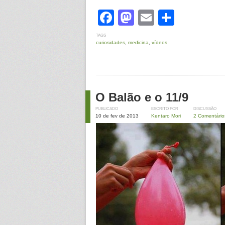
Facebook
Mastodon
Email
Share
TAGS
curiosidades
,
medicina
,
vídeos
O Balão e o 11/9
PUBLICADO
ESCRITO POR
DISCUSSÃO
10 de fev de 2013
Kentaro Mori
2 Comentário