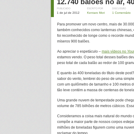
12.740 balões no ar, 4
PUBLICADO
ESCRITO POR
DISCUSSÃO
1 de jul de 2012
Kentaro Mori
1 Comentário
Para promover um novo centro, mais de 30.00
também conhecidos como lanternas chinesas, 
foi reconhecido de longe como o recorde mundi
míseros 900 balões.
Ao apreciar o espetáculo –
mais vídeos no
You
estamos vendo. O peso total desses balões de
peso total de cada balão ao redor de 100 gram
E quanto às 400 toneladas do título deste post
sabor do vento, lembrei do peso de uma simpl
com um quilômetro de tamanho e 100 metros d
tão leve contém a massa de centenas de tonel
Uma grande nuvem de tempestade pode chegar 
volume de 785 bilhões de metros cúbicos. Es
Consideramos a coisa mais natural do mundo
compõe a maior parte de nossos corpos esteja
milhões de toneladas figurem como uma nuvem
reclamar do tempo.