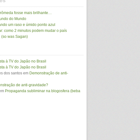
es
drômeda fosse mais brilhante…
Mundo do Mundo
ando um raso e úmido ponto azul
r: como 2 minutos podem mudar o país
 (so was Sagan)
sta à TV do Japão no Brasil
sta à TV do Japão no Brasil
s dos santos
em
Demonstração de anti-
stração de anti-gravidade?
em
Propaganda subliminar na blogosfera (beba