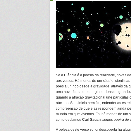
Se a Ciência é a poesia da realidade, novas d
aos versos. Há menos de um século, cientistas
poesia unindo desde a gravidade, através da q
uma nova forma de energia, ordens de grandez
quando a atração gravitacional une partículas 
núcleos. Sem início nem fim, entender as estr
compreensão de que elas respondem ainda pe
mundo em que vivemos. Foi há menos de um séc
como declamou
Carl Sagan
,
somos poeira de e
A beleza deste verso só foi descoberta há algu