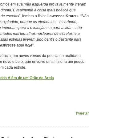
 átomos em sua mão esquerda provavelmente vieram
direita. É realmente a coisa mais poética que
 de estrelas
”, lembra o físico
Lawrence Krauss
. “
Não
m explodido, porque os elementos – o carbono,
ue importam para a evolução e a para a vida – não
criados nas fornalhas nucleares de estrelas, e a
sas estrelas tiverem sido gentis o bastante para
estivesse aqui hoje
”.
iência, em novos versos da poesia da realidade.
e novo e belo, que envolve uma história um pouco
m cada estrofe.
dos Além de um Grão de Areia
Tweetar