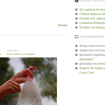
posts recent
Se a galáxia de An
O Maior Mapa do 
Planeta vivo: admir
Cidadania Elementa
Tweetar
Do Barro ao Espaço
comentários
Sérgio Kais
em
Assi
Sérgio Kais
em
Assi
CATEGORIAS
s
física
,
história
,
tecnologia
genivaldo magalhae
gravidade?
genivaldo
em
Demon
Rogerio De Godoy
Coca-Cola)