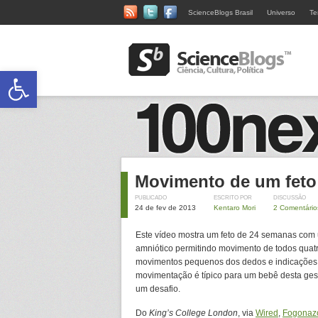
ScienceBlogs Brasil
Universo
Te
Abrir a barra de ferramentas
Movimento de um fet
PUBLICADO
ESCRITO POR
DISCUSSÃO
24 de fev de 2013
Kentaro Mori
2 Comentário
Este vídeo mostra um feto de 24 semanas com 
amniótico permitindo movimento de todos quat
movimentos pequenos dos dedos e indicações d
movimentação é típico para um bebê desta ges
um desafio.
Do
King’s College London
, via
Wired
,
Fogonaz