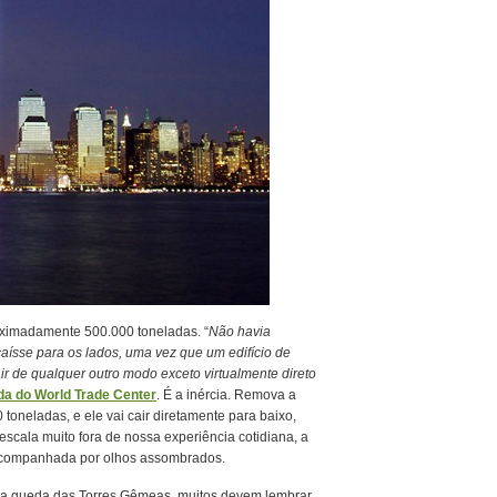
ximadamente 500.000 toneladas. “
Não havia
aísse para os lados, uma vez que um edifício de
ir de qualquer outro modo exceto virtualmente direto
da do World Trade Center
. É a inércia. Remova a
 toneladas, e ele vai cair diretamente para baixo,
scala muito fora de nossa experiência cotidiana, a
acompanhada por olhos assombrados.
a queda das Torres Gêmeas, muitos devem lembrar