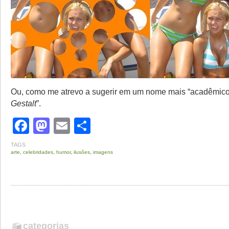
Ou, como me atrevo a sugerir em um nome mais “acadêmico”
Gestalt
”.
Facebook
Mastodon
Email
Share
TAGS
arte
,
celebridades
,
humor
,
ilusões
,
imagens
categorias