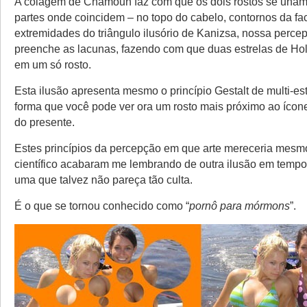
A colagem de Chamoun faz com que os dois rostos se unam
partes onde coincidem – no topo do cabelo, contornos da fa
extremidades do triângulo ilusório de Kanizsa, nossa percep
preenche as lacunas, fazendo com que duas estrelas de H
em um só rosto.
Esta ilusão apresenta mesmo o princípio Gestalt de multi-es
forma que você pode ver ora um rosto mais próximo ao íco
do presente.
Estes princípios da percepção em que arte mereceria mes
científico acabaram me lembrando de outra ilusão em tempos
uma que talvez não pareça tão culta.
É o que se tornou conhecido como “
pornô para mórmons
”.