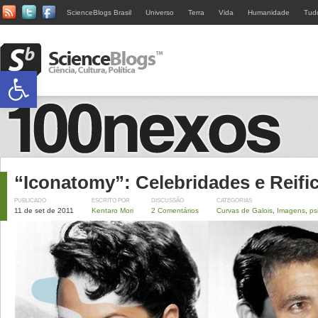
ScienceBlogs Brasil
Universo
Terra
Vida
Humanidade
Tud
Abrir a barra de ferramentas
“Iconatomy”: Celebridades e Reifi
PUBLICADO
ESCRITO POR
DISCUSSÃO
CATEGORIAS
11 de set de 2011
Kentaro Mori
2 Comentários
Curvas de Galois
,
Imagens
,
ps