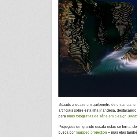
Situado a quase um quilômetro de distância, u
artificiais sobre esta ilha irlandesa, destacand
para
mais fotografias da série em
Design Boo
Projeções em grande escala estão se tornand
busca por
mapped projection
– mas elas també