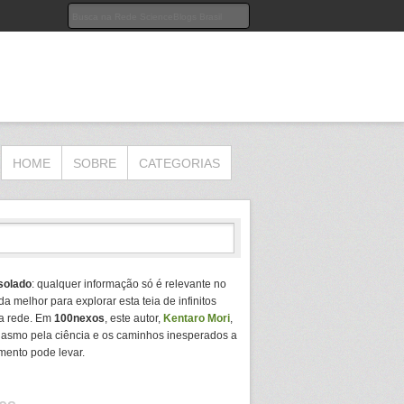
HOME
SOBRE
CATEGORIAS
solado
: qualquer informação só é relevante no
da melhor para explorar esta teia de infinitos
a rede. Em
100nexos
, este autor,
Kentaro Mori
,
usiasmo pela ciência e os caminhos inesperados a
mento pode levar.