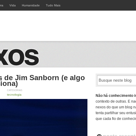
rra
Vida
Humanidade
Tudo Mais
s de Jim Sanborn (e algo
iona)
CATEGORIAS
tecnologia
Não há conhecimento i
contexto de outras. E na
nexos do que um blog n
tenta partilhar seu ent
que cada fio de conheci