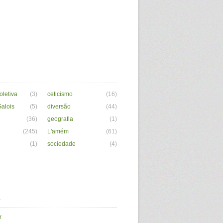
letiva
(3)
ceticismo
(16)
alois
(5)
diversão
(44)
(36)
geografia
(1)
(245)
L'amém
(61)
(1)
sociedade
(4)
a
r