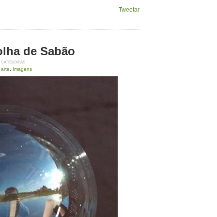
Tweetar
olha de Sabão
CATEGORIAS
arte
,
Imagens