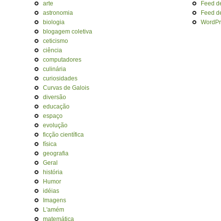
arte
Feed d
astronomia
Feed d
biologia
WordPr
blogagem coletiva
ceticismo
ciência
computadores
culinária
curiosidades
Curvas de Galois
diversão
educação
espaço
evolução
ficção científica
física
geografia
Geral
história
Humor
idéias
Imagens
L'amém
matemática