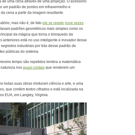
a de uma cena através de uma projeção. O acessório
do um padrão de pontos em infravermelho e
da cena a partir da imagem resultante.
atório, mas não é, de fato
ele se repete
nove vezes
.
jetavam padrões geométricos mais simples como os
principal da mágica que torna o brinquedo da
s anteriores está no uso inteligente e inovador desse
s segredos industriais por trás desse padrão de
tes públicas do sistema.
 mesmo tempo são repetidos lembra a matemática
a natureza nos
quasi-cristais
que renderem um
o todas suas obras misturam ciência e arte, e uma
s, que contém textos cifrados e está localizada na
dos EUA, em Langley, Virginia.