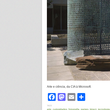
Arte e ciência, da CIA à Microsoft.
Facebook
Mastodon
Email
Share
TAGS
arte
,
curiosidades
,
fotografia
,
games
,
kinect
,
tecnologia