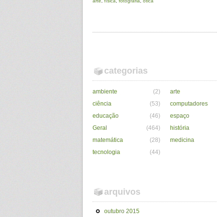
arte
,
física
,
fotografia
,
ótica
categorias
ambiente
(2)
arte
ciência
(53)
computadores
educação
(46)
espaço
Geral
(464)
história
matemática
(28)
medicina
tecnologia
(44)
arquivos
outubro 2015