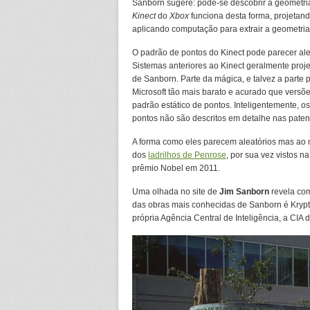
Sanborn sugere: pode-se descobrir a geometri
Kinect
do
Xbox
funciona desta forma, projetan
aplicando computação para extrair a geometria 
O padrão de pontos do Kinect pode parecer ale
Sistemas anteriores ao Kinect geralmente pro
de Sanborn. Parte da mágica, e talvez a parte 
Microsoft tão mais barato e acurado que versõe
padrão estático de pontos. Inteligentemente, o
pontos não são descritos em detalhe nas paten
A forma como eles parecem aleatórios mas ao
dos
ladrilhos de Penrose
, por sua vez vistos n
prêmio Nobel em 2011.
Uma olhada no site de
Jim Sanborn
revela com
das obras mais conhecidas de Sanborn é Krypto
própria Agência Central de Inteligência, a CIA 