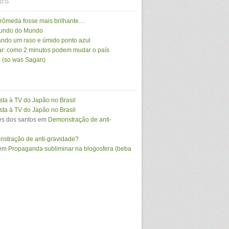
es
drômeda fosse mais brilhante…
Mundo do Mundo
ando um raso e úmido ponto azul
r: como 2 minutos podem mudar o país
 (so was Sagan)
sta à TV do Japão no Brasil
sta à TV do Japão no Brasil
s dos santos
em
Demonstração de anti-
stração de anti-gravidade?
em
Propaganda subliminar na blogosfera (beba