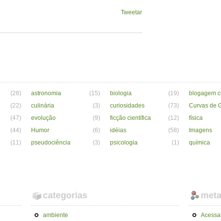
Tweetar
(28)
astronomia
(15)
biologia
(19)
blogagem co
(22)
culinária
(3)
curiosidades
(73)
Curvas de G
(47)
evolução
(9)
ficção científica
(12)
física
(44)
Humor
(6)
idéias
(58)
Imagens
(11)
pseudociência
(3)
psicologia
(1)
química
categorias
met
ambiente
Acessa