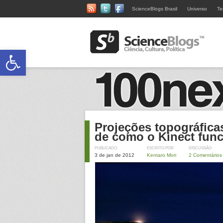
ScienceBlogs Brasil
Universo
Te
Abrir a barra de ferramentas
Projeções topográfica
de como o Kinect func
PUBLICADO
ESCRITO POR
DISCUSSÃO
3 de jan de 2012
Kentaro Mori
2 Comentários