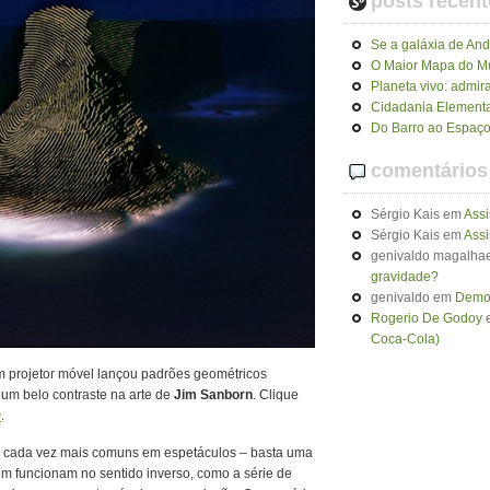
posts recent
Se a galáxia de An
O Maior Mapa do 
Planeta vivo: admir
Cidadania Elementa
Do Barro ao Espaço
comentários
Sérgio Kais
em
Assi
Sérgio Kais
em
Assi
genivaldo magalhae
gravidade?
genivaldo
em
Demon
Rogerio De Godoy
Coca-Cola)
m projetor móvel lançou padrões geométricos
o um belo contraste na arte de
Jim Sanborn
. Clique
m
.
o cada vez mais comuns em espetáculos – basta uma
m funcionam no sentido inverso, como a série de