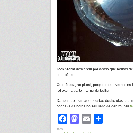
Tom Storm
descobriu por acaso que bolhas de
seu reflexo.
Ou reflexo
s
, no plural, porque o que vemos na
reflexo na parte interna da bolha.
Daí porque as imagens estão duplicadas, e uma d
côncava da bolha no seu lado de dentro. [via
W
Facebook
Mastodon
Email
Share
TAGS