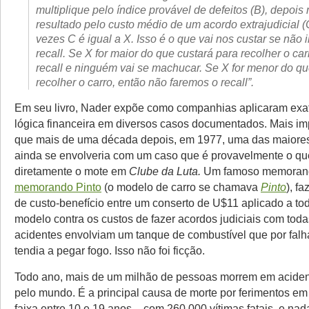
multiplique pelo índice provável de defeitos (B), depois 
resultado pelo custo médio de um acordo extrajudicial (
vezes C é igual a X. Isso é o que vai nos custar se não i
recall. Se X for maior do que custará para recolher o car
recall e ninguém vai se machucar. Se X for menor do qu
recolher o carro, então não faremos o recall”.
Em seu livro, Nader expõe como companhias aplicaram exa
lógica financeira em diversos casos documentados. Mais im
que mais de uma década depois, em 1977, uma das maiores
ainda se envolveria com um caso que é provavelmente o qu
diretamente o mote em
Clube da Luta.
Um famoso memorand
memorando Pinto
(o modelo de carro se chamava
Pinto
), f
de custo-benefício entre um conserto de U$11 aplicado a to
modelo contra os custos de fazer acordos judiciais com toda
acidentes envolviam um tanque de combustível que por falh
tendia a pegar fogo. Isso não foi ficção.
Todo ano, mais de um milhão de pessoas morrem em acident
pelo mundo. É a principal causa de morte por ferimentos em
faixa entre 10 e 19 anos – com 260.000 vítimas fatais, e n