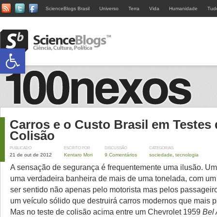
ScienceBlogs Brasil
Universo
Terra
Vida
Humanidade
Tud
Abrir a barra de ferramentas
Carros e o Custo Brasil em Testes 
Colisão
PUBLICADO
ESCRITO POR
DISCUSSÃO
CATEGORIAS
21 de out de 2012
Kentaro Mori
9 Comentários
sociedade
,
tecnologia
A sensação de segurança é frequentemente uma ilusão. Um 
uma verdadeira banheira de mais de uma tonelada, com um
ser sentido não apenas pelo motorista mas pelos passageir
um veículo sólido que destruirá carros modernos que mais 
Mas no teste de colisão acima entre um Chevrolet 1959
Bel 