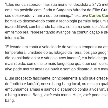
“Eles nunca saberão, mas sua morte foi decidida a 2475 met
em uma posição camuflada o Sargento Atirador de Elite
Cra
seu observador viram a equipe inimiga”, escreve
Carlos Ca
bom texto descrevendo como a tecnologia permite hoje um 
inacreditável, combinando balística com uma série de cálcu
em tempo real representando avanços na comunicação e p
informação.
“É levada em conta a velocidade do vento, a temperatura amb
temperatura, umidade do ar, rotação da Terra, posição geogr
dia, densidade do ar e vários outros fatores”, e a bala chega
mais rápido, como muito mais longe que qualquer som de se
alvo pode morrer antes de ouvir o som do disparo que o mat
É um prospecto fascinante, principalmente a nós que cresc
de “polícia e ladrão”, nosso bang-bang local, ou mesmo qua
empunhamos armas e saímos disparando contra alvos virtu
o bang à morte. Bang, você está morto. Hoje, você pode est
bang.