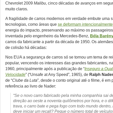
Chevrolet 2009
Malibu
, cinco décadas de avanços em segu
muito claros.
A fragilidade de carros modernos em verdade embute uma s
tecnologias, como áreas que
se deformam intencionalmente
energia do impacto, preservando ao máximo os passageiros. 
inventada pelo engenheiro da Mercedes-Benz,
Béla Barény
carros da fabricante a partir da década de 1950. Os alemães 
de colisão há décadas:
Nos EUA a segurança de carros só se tornou um tema de re
popular, vencendo os interesses das grandes fabricantes, 
1960, principalmente após a publicação de “
Inseguro a Qua
Velocidade
” (“Unsafe at Any Speed”, 1965), de
Ralph Nade
de “
Clube da Luta
”, desde o conto original até o filme, é em
referência ao livro de Nader:
“Se o novo carro fabricado pela minha companhia sai 
direção ao oeste a noventa quilômetros por hora, e o dife
trava, o carro bate e pega fogo com todo mundo dentro
deve iniciar um recall? Pegue o número total de veículo