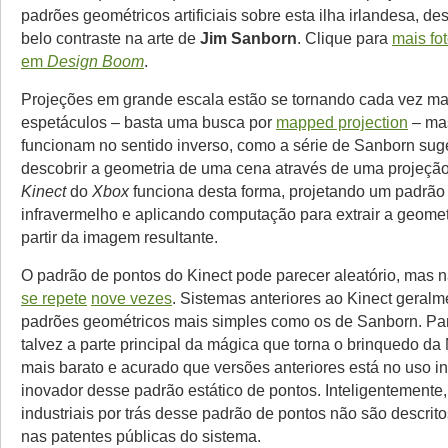
padrões geométricos artificiais sobre esta ilha irlandesa, d
belo contraste na arte de
Jim Sanborn
. Clique para
mais fot
em
Design Boom
.
Projeções em grande escala estão se tornando cada vez m
espetáculos – basta uma busca por
mapped projection
– ma
funcionam no sentido inverso, como a série de Sanborn sug
descobrir a geometria de uma cena através de uma projeção
Kinect
do
Xbox
funciona desta forma, projetando um padrão
infravermelho e aplicando computação para extrair a geomet
partir da imagem resultante.
O padrão de pontos do Kinect pode parecer aleatório, mas n
se repete
nove vezes
. Sistemas anteriores ao Kinect geral
padrões geométricos mais simples como os de Sanborn. Par
talvez a parte principal da mágica que torna o brinquedo da 
mais barato e acurado que versões anteriores está no uso in
inovador desse padrão estático de pontos. Inteligentemente
industriais por trás desse padrão de pontos não são descrit
nas patentes públicas do sistema.