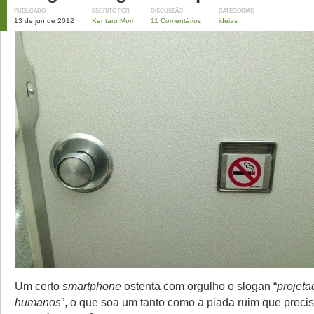
PUBLICADO
ESCRITO POR
DISCUSSÃO
CATEGORIAS
13 de jun de 2012
Kentaro Mori
11 Comentários
idéias
Um certo
smartphone
ostenta com orgulho o slogan “
projeta
humanos
”, o que soa um tanto como a piada ruim que precis