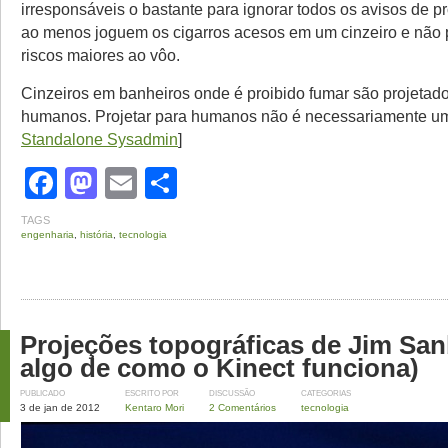
irresponsáveis o bastante para ignorar todos os avisos de p
ao menos joguem os cigarros acesos em um cinzeiro e não
riscos maiores ao vôo.
Cinzeiros em banheiros onde é proibido fumar são projetad
humanos. Projetar para humanos não é necessariamente um 
Standalone Sysadmin
]
Facebook
Mastodon
Email
Share
TAGS
engenharia
,
história
,
tecnologia
Projeções topográficas de Jim San
algo de como o Kinect funciona)
PUBLICADO
ESCRITO POR
DISCUSSÃO
CATEGORIAS
3 de jan de 2012
Kentaro Mori
2 Comentários
tecnologia