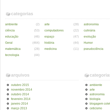
categorias
ambiente
(2)
arte
(28)
astronomia
ciência
(53)
computadores
(22)
culinária
educação
(46)
espaço
(47)
evolução
Geral
(464)
história
(44)
Humor
matemática
(28)
medicina
(11)
pseudociência
tecnologia
(44)
arquivos
categoria
outubro 2015
ambiente
novembro 2014
arte
outubro 2014
astronomia
fevereiro 2014
biologia
janeiro 2014
blogagem colet
março 2013
ceticismo