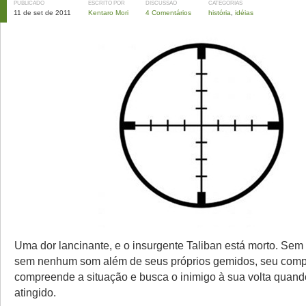
PUBLICADO
ESCRITO POR
DISCUSSÃO
CATEGORIAS
11 de set de 2011
Kentaro Mori
4 Comentários
história
,
idéias
Uma dor lancinante, e o insurgente Taliban está morto. Se
sem nenhum som além de seus próprios gemidos, seu comp
compreende a situação e busca o inimigo à sua volta quan
atingido.