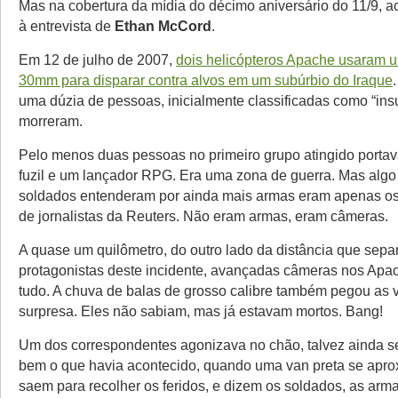
Mas na cobertura da mídia do décimo aniversário do 11/9, a
à entrevista de
Ethan McCord
.
Em 12 de julho de 2007,
dois helicópteros Apache usaram 
30mm para disparar contra alvos em um subúrbio do Iraque
uma dúzia de pessoas, inicialmente classificadas como “ins
morreram.
Pelo menos duas pessoas no primeiro grupo atingido porta
fuzil e um lançador RPG. Era uma zona de guerra. Mas algo
soldados entenderam por ainda mais armas eram apenas o
de jornalistas da Reuters. Não eram armas, eram câmeras.
A quase um quilômetro, do outro lado da distância que sepa
protagonistas deste incidente, avançadas câmeras nos Apa
tudo. A chuva de balas de grosso calibre também pegou as v
surpresa. Eles não sabiam, mas já estavam mortos. Bang!
Um dos correspondentes agonizava no chão, talvez ainda 
bem o que havia acontecido, quando uma van preta se apr
saem para recolher os feridos, e dizem os soldados, as arm