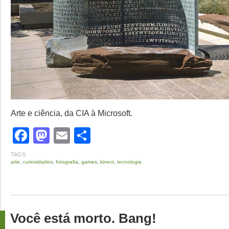
Arte e ciência, da CIA à Microsoft.
Facebook
Mastodon
Email
Share
TAGS
arte
,
curiosidades
,
fotografia
,
games
,
kinect
,
tecnologia
Você está morto. Bang!