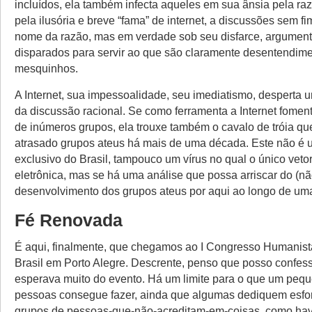
incluídos, ela também infecta aqueles em sua ânsia pela razã
pela ilusória e breve “fama” de internet, a discussões sem f
nome da razão, mas em verdade sob seu disfarce, argumen
disparados para servir ao que são claramente desentendim
mesquinhos.
A Internet, sua impessoalidade, seu imediatismo, desperta 
da discussão racional. Se como ferramenta a Internet fomen
de inúmeros grupos, ela trouxe também o cavalo de tróia qu
atrasado grupos ateus há mais de uma década. Este não é
exclusivo do Brasil, tampouco um vírus no qual o único vetor
eletrônica, mas se há uma análise que possa arriscar do (nã
desenvolvimento dos grupos ateus por aqui ao longo de uma
Fé Renovada
É aqui, finalmente, que chegamos ao I Congresso Humanist
Brasil em Porto Alegre. Descrente, penso que posso confes
esperava muito do evento. Há um limite para o que um peq
pessoas consegue fazer, ainda que algumas dediquem esfor
grupos de pessoas-que-não-acreditam-em-coisas, como ha