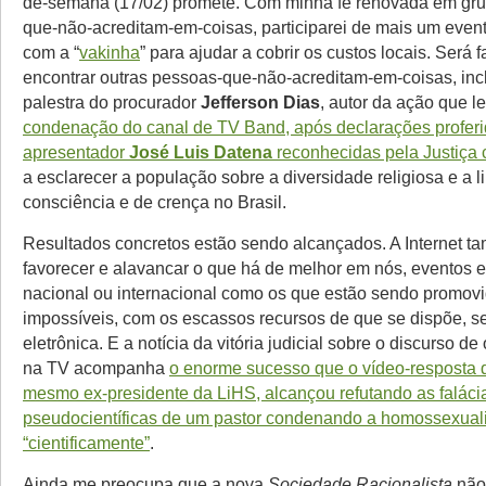
de-semana (17/02) promete. Com minha fé renovada em gr
que-não-acreditam-em-coisas, participarei de mais um evento
com a “
vakinha
” para ajudar a cobrir os custos locais. Será 
encontrar outras pessoas-que-não-acreditam-em-coisas, inc
palestra do procurador
Jefferson Dias
, autor da ação que l
condenação do canal de TV Band, após declarações proferi
apresentador
José Luis Datena
reconhecidas pela Justiça
a esclarecer a população sobre a diversidade religiosa e a 
consciência e de crença no Brasil.
Resultados concretos estão sendo alcançados. A Internet 
favorecer e alavancar o que há de melhor em nós, eventos 
nacional ou internacional como os que estão sendo promov
impossíveis, com os escassos recursos de que se dispõe, s
eletrônica. E a notícia da vitória judicial sobre o discurso d
na TV acompanha
o enorme sucesso que o vídeo-resposta de
mesmo ex-presidente da LiHS, alcançou refutando as faláci
pseudocientíficas de um pastor condenando a homossexual
“cientificamente”
.
Ainda me preocupa que a nova
Sociedade Racionalista
não