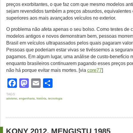
preços exorbitantes, o que faz com que mesmo modelos ant
sejam revendidos também a preços absurdos, equivalente
superiores aos mais avançados veículos no exterior.
O problema não afeta apenas o seu bolso. Como testes de c
modelos antigos e novos demonstram bem, pessoas morrem
Brasil em veículos ultrapassados pelos quais pagaram valor
Pessoas que poderiam estar vivas se tivéssemos a seguran
pagamos. Em algum lugar, uma análise de custo-benefício 
enquanto brasileiros continuarem pagando esses preços por
não há porque evitar mais mortes. [via
core77
]
Facebook
Mastodon
Email
Share
TAGS
ativismo
,
engenharia
,
história
,
tecnologia
KONY 2012, MENGISTU 1985