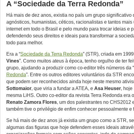
A “Sociedade da Terra Redonda”
Há mais de dez anos, existia no país um grupo significativo 
agnósticos, humanistas, céticos, racionalistas e tantos mais
internet em todo o Brasil e pelo mundo para trocar ideias e
defendendo seus direitos e ideais para transformar a soci
todo para melhor.
Era a “
Sociedade da Terra Redonda
” (STR), criada em 1999 
Vines
”. Como muitos ateus à época, tenho orgulho de ter fei
grupo, ajudando a produzir como co-editor três números da “
Redonda
”. Entre os outros editores voluntários da STR en
que podem ser reconhecidos ainda hoje neste mesmo ativi
Sottomaior
, que viria a fundar a ATEA, e
Asa Heuser
, hoje
mesma LiHS. Outro co-editor da revista Terra Redonda era o
Renato Zamora Flores
, um dos palestrantes no CHS2012 
também tive o privilégio de enfim conhecer pessoalmente e f
Se há mais de dez anos já existia um grupo como a STR, se
algumas das figuras que hoje defendem esses ideais atravé
organizações formais com ações concretas, indo de campa