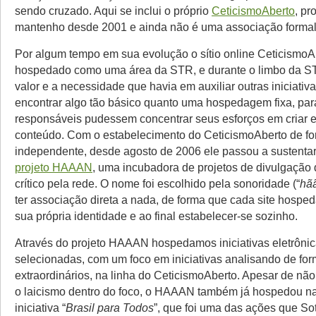
sendo cruzado. Aqui se inclui o próprio
CeticismoAberto
, pr
mantenho desde 2001 e ainda não é uma associação formal
Por algum tempo em sua evolução o sítio online CeticismoAb
hospedado como uma área da STR, e durante o limbo da ST
valor e a necessidade que havia em auxiliar outras iniciativ
encontrar algo tão básico quanto uma hospedagem fixa, pa
responsáveis pudessem concentrar seus esforços em criar e
conteúdo. Com o estabelecimento do CeticismoAberto de f
independente, desde agosto de 2006 ele passou a sustent
projeto HAAAN
, uma incubadora de projetos de divulgaçã
crítico pela rede. O nome foi escolhido pela sonoridade (“
hã
ter associação direta a nada, de forma que cada site hospe
sua própria identidade e ao final estabelecer-se sozinho.
Através do projeto HAAAN hospedamos iniciativas eletrôni
selecionadas, com um foco em iniciativas analisando de for
extraordinários, na linha do CeticismoAberto. Apesar de não
o laicismo dentro do foco, o HAAAN também já hospedou na
iniciativa “
Brasil para Todos
”, que foi uma das ações que So