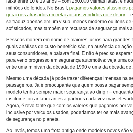
faixa entre 10 e 19 anos – com 260.000 vítimas fatais, e n
milhões de feridos. No Brasil,
pagamos valores altíssimos p
gerações atrasados em relação aos vendidos no exterior
– e
se traduz apenas em um visual menos moderno ou itens de
sofisticados, mas também em recursos de segurança mais a
Pessoas morrem em nome de maiores lucros para grandes f
quais análises de custo-benefício são, na ausência de ação 
seus consumidores, a palavra final. E não é preciso espera
para ver o progresso em segurança automotiva: veja uma col
entre uma minivan da década de 1990 e uma da década de 
Mesmo uma década já pode trazer diferenças imensas na s
passageiros. Já é preocupante que quem possa pagar sempr
modelo tenha sempre maior segurança ao dirigir – enquant
instituir e forçar fabricantes a padrões cada vez mais eleva
Agora, é revoltante que com os valores que pagamos por veí
inclusive por veículos usados, poderíamos ter os mais avan
de segurança no planeta.
Ao invés, temos uma frota antiga onde modelos novos são 