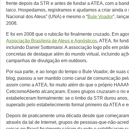
frente depois da STR e antes de fundar a ATEA, com a band
laico. Hospedamos, registramos e ajudamos a criar ainda o 
Nacional dos Ateus” (UNA) e mesmo o “
Bule Voador
”, lanç
2008.
E foi em 2008 que o rubicão foi finalmente cruzado. Em ago
Associação Brasileira de Ateus e Agnósticos
, ATEA, foi fund
incluindo Daniel Sottomaior. A associação logo pôs em prát
concretas de destaque além do mundo virtual, incluindo açõe
campanhas de divulgação em outdoors.
Por sua parte, e ao longo do tempo o Bule Voador, de suas
blog, passou a ser mantido como canal de comunicação pel
assim como a ATEA, foi muito além do que o próprio HAAA
CeticismoAberto alcançaram. Esses grupos cruzaram o rio e
estabeleceram formalmente: se o limbo da STR durou anos, 
superado pelo estabelecimento formal primeiro da ATEA e e
Depois de praticamente uma década desde que começaram 
através da tal de Internet, grupos de pessoas-que-não-acre
coisas no Brasil finalmente saíram da rede e solidificaram 