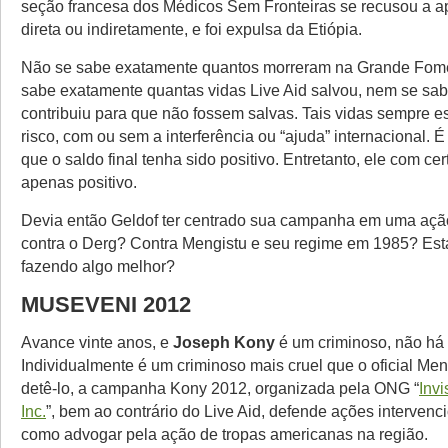
seção francesa dos Médicos Sem Fronteiras se recusou a a
direta ou indiretamente, e foi expulsa da Etiópia.
Não se sabe exatamente quantos morreram na Grande Fome
sabe exatamente quantas vidas Live Aid salvou, nem se sa
contribuiu para que não fossem salvas. Tais vidas sempre 
risco, com ou sem a interferência ou “ajuda” internacional. É
que o saldo final tenha sido positivo. Entretanto, ele com cer
apenas positivo.
Devia então Geldof ter centrado sua campanha em uma ação
contra o Derg? Contra Mengistu e seu regime em 1985? Est
fazendo algo melhor?
MUSEVENI 2012
Avance vinte anos, e
Joseph Kony
é um criminoso, não há 
Individualmente é um criminoso mais cruel que o oficial Men
detê-lo, a campanha Kony 2012, organizada pela ONG “
Invi
Inc.
”, bem ao contrário do Live Aid, defende ações intervenci
como advogar pela ação de tropas americanas na região.