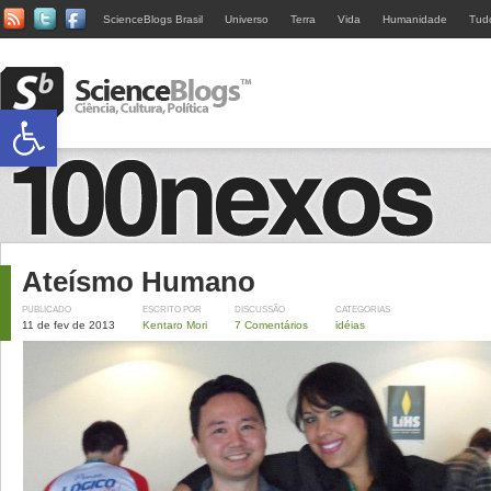
ScienceBlogs Brasil
Universo
Terra
Vida
Humanidade
Tud
Abrir a barra de ferramentas
Ateísmo Humano
PUBLICADO
ESCRITO POR
DISCUSSÃO
CATEGORIAS
11 de fev de 2013
Kentaro Mori
7 Comentários
idéias