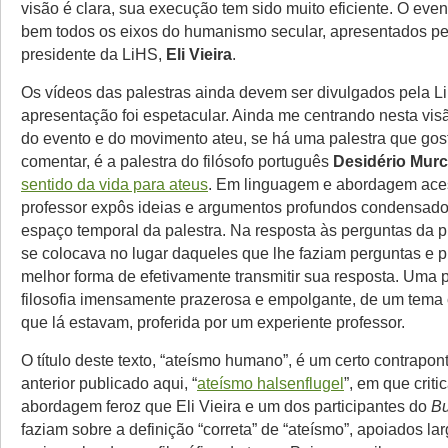
visão é clara, sua execução tem sido muito eficiente. O even
bem todos os eixos do humanismo secular, apresentados pe
presidente da LiHS,
Eli Vieira
.
Os vídeos das palestras ainda devem ser divulgados pela L
apresentação foi espetacular. Ainda me centrando nesta vi
do evento e do movimento ateu, se há uma palestra que gos
comentar, é a palestra do filósofo português
Desidério Mur
sentido da vida para ateus
. Em linguagem e abordagem aces
professor expôs ideias e argumentos profundos condensad
espaço temporal da palestra. Na resposta às perguntas da pla
se colocava no lugar daqueles que lhe faziam perguntas e 
melhor forma de efetivamente transmitir sua resposta. Uma p
filosofia imensamente prazerosa e empolgante, de um tema c
que lá estavam, proferida por um experiente professor.
O título deste texto, “ateísmo humano”, é um certo contrapon
anterior publicado aqui, “
ateísmo halsenflugel
”, em que criti
abordagem feroz que Eli Vieira e um dos participantes do
Bu
faziam sobre a definição “correta” de “ateísmo”, apoiados l