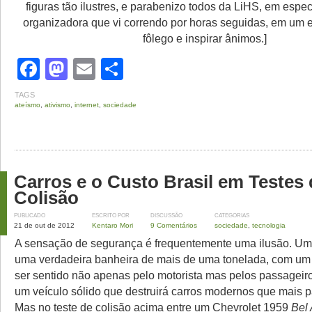
figuras tão ilustres, e parabenizo todos da LiHS, em espe
organizadora que vi correndo por horas seguidas, em um ev
fôlego e inspirar ânimos.]
Facebook
Mastodon
Email
Share
TAGS
ateísmo
,
ativismo
,
internet
,
sociedade
Carros e o Custo Brasil em Testes 
Colisão
PUBLICADO
ESCRITO POR
DISCUSSÃO
CATEGORIAS
21 de out de 2012
Kentaro Mori
9 Comentários
sociedade
,
tecnologia
A sensação de segurança é frequentemente uma ilusão. Um 
uma verdadeira banheira de mais de uma tonelada, com um
ser sentido não apenas pelo motorista mas pelos passageir
um veículo sólido que destruirá carros modernos que mais 
Mas no teste de colisão acima entre um Chevrolet 1959
Bel 