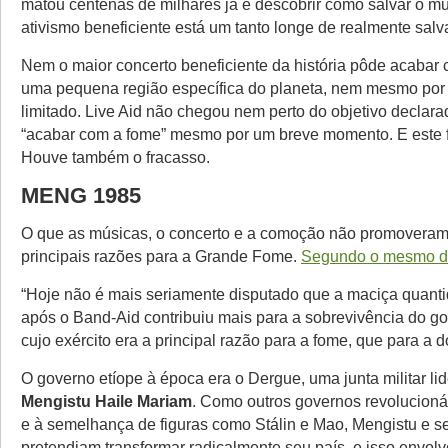
matou centenas de milhares já é descobrir como salvar o m
ativismo beneficiente está um tanto longe de realmente sal
Nem o maior concerto beneficiente da história pôde acabar
uma pequena região específica do planeta, nem mesmo por
limitado. Live Aid não chegou nem perto do objetivo declara
“acabar com a fome” mesmo por um breve momento. E este f
Houve também o fracasso.
MENG 1985
O que as músicas, o concerto e a comoção não promovera
principais razões para a Grande Fome.
Segundo o mesmo d
“Hoje não é mais seriamente disputado que a maciça quant
após o Band-Aid contribuiu mais para a sobrevivência do go
cujo exército era a principal razão para a fome, que para a d
O governo etíope à época era o Dergue, uma junta militar li
Mengistu Haile Mariam
. Como outros governos revolucioná
e à semelhança de figuras como Stálin e Mao, Mengistu e s
pretendiam transformar radicalmente seu país, e isso envolv