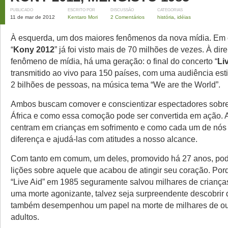
PUBLICADO
ESCRITO POR
DISCUSSÃO
CATEGORIAS
11 de mar de 2012
Kentaro Mori
2 Comentários
história
,
idéias
À esquerda, um dos maiores fenômenos da nova mídia. Em c
“
Kony 2012
” já foi visto mais de 70 milhões de vezes. À dire
fenômeno de mídia, há uma geração: o final do concerto “
Li
transmitido ao vivo para 150 países, com uma audiência e
2 bilhões de pessoas, na música tema “We are the World”.
Ambos buscam comover e conscientizar espectadores sobre
África e como essa comoção pode ser convertida em ação.
centram em crianças em sofrimento e como cada um de nós 
diferença e ajudá-las com atitudes a nosso alcance.
Com tanto em comum, um deles, promovido há 27 anos, pod
lições sobre aquele que acabou de atingir seu coração. Po
“Live Aid” em 1985 seguramente salvou milhares de criança
uma morte agonizante, talvez seja surpreendente descobrir
também desempenhou um papel na morte de milhares de out
adultos.