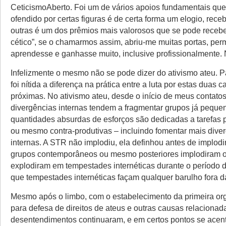
CeticismoAberto. Foi um de vários apoios fundamentais que
ofendido por certas figuras é de certa forma um elogio, rece
outras é um dos prêmios mais valorosos que se pode receber
cético”, se o chamarmos assim, abriu-me muitas portas, perm
aprendesse e ganhasse muito, inclusive profissionalmente. 
Infelizmente o mesmo não se pode dizer do ativismo ateu. 
foi nítida a diferença na prática entre a luta por estas duas 
próximas. No ativismo ateu, desde o início de meus contato
divergências internas tendem a fragmentar grupos já peque
quantidades absurdas de esforços são dedicadas a tarefas 
ou mesmo contra-produtivas – incluindo fomentar mais dive
internas. A STR não implodiu, ela definhou antes de implodi
grupos contemporâneos ou mesmo posteriores implodiram
explodiram em tempestades internéticas durante o período 
que tempestades internéticas façam qualquer barulho fora da
Mesmo após o limbo, com o estabelecimento da primeira or
para defesa de direitos de ateus e outras causas relacionad
desentendimentos continuaram, e em certos pontos se ace