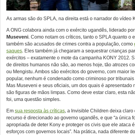
As armas são do SPLA, na direita está o narrador do vídeo 
A ONG colabora ainda com o exército ugandês, liderado po
Museveni
. Como notam os críticos, tanto o SPLA quanto o 
também são acusados de crimes contra a população, como
saques
. Eles também já chegaram a sequestrar crianças pa
exércitos – exatamente o mote da campanha KONY 2012. S
de direitos humanos não são, ao menos hoje, tão atrozes c
ou Mengistu. Ambos são exércitos do governo, com maior le
popular, nenhum é condenado como criminoso por tribunais 
Mas Museveni e seus oficiais, um dos quais é apresentado 
são figuras de mãos limpas. Como deve estar claro, esta nã
foi, uma questão simples.
Em
sua resposta às críticas
, a Invisible Children deixa cla
recurso é direcionado ao governo ugandês, e que “a única f
apropriada de deter Kony e proteger os civis que ele ataca 
esforços com governos locais”. Na prática, nada diferente 