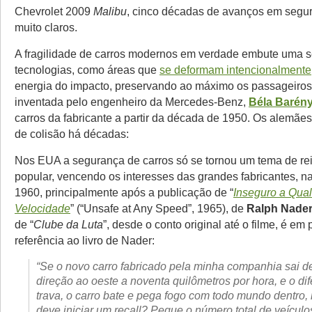
Chevrolet 2009
Malibu
, cinco décadas de avanços em segu
muito claros.
A fragilidade de carros modernos em verdade embute uma s
tecnologias, como áreas que
se deformam intencionalmente
energia do impacto, preservando ao máximo os passageiros. 
inventada pelo engenheiro da Mercedes-Benz,
Béla Barény
carros da fabricante a partir da década de 1950. Os alemães 
de colisão há décadas:
Nos EUA a segurança de carros só se tornou um tema de re
popular, vencendo os interesses das grandes fabricantes, 
1960, principalmente após a publicação de “
Inseguro a Qua
Velocidade
” (“Unsafe at Any Speed”, 1965), de
Ralph Nade
de “
Clube da Luta
”, desde o conto original até o filme, é em
referência ao livro de Nader:
“Se o novo carro fabricado pela minha companhia sai 
direção ao oeste a noventa quilômetros por hora, e o dife
trava, o carro bate e pega fogo com todo mundo dentro
deve iniciar um recall? Pegue o número total de veículo