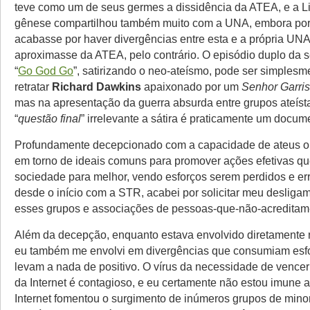
teve como um de seus germes a dissidência da ATEA, e a 
gênese compartilhou também muito com a UNA, embora po
acabasse por haver divergências entre esta e a própria UNA
aproximasse da ATEA, pelo contrário. O episódio duplo da 
“
Go God Go
”, satirizando o neo-ateísmo, pode ser simples
retratar
Richard Dawkins
apaixonado por um
Senhor Garri
mas na apresentação da guerra absurda entre grupos ateíst
“
questão final
” irrelevante a sátira é praticamente um docume
Profundamente decepcionado com a capacidade de ateus o
em torno de ideais comuns para promover ações efetivas 
sociedade para melhor, vendo esforços serem perdidos e err
desde o início com a STR, acabei por solicitar meu desliga
esses grupos e associações de pessoas-que-não-acredita
Além da decepção, enquanto estava envolvido diretamente
eu também me envolvi em divergências que consumiam esf
levam a nada de positivo. O vírus da necessidade de vencer
da Internet é contagioso, e eu certamente não estou imune a
Internet fomentou o surgimento de inúmeros grupos de minor