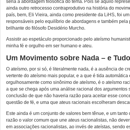
seria a abordagem filosófica do tema. Pois se aquilo repres
ainda outro retrocesso contraprodutivo na história do movim
país, bem, Eli Vieira, ainda como presidente da LiHS, foi um
responsáveis pelo equilíbrio de abordagens e também pela 
brilhante do filósofo Desidério Murcho.
Assistir ao espetáculo proporcionado pelo ateísmo humanis
minha fé e orgulho em ser humano e ateu.
Um Movimento sobre Nada – e Tud
O ateísmo, por si só, é literalmente nada, é a ausência de c
vertente do ateísmo mais popular, e a que é tida automática 
orgulhosamente como sinônimo de ateísmo, é o ateísmo raci
a que se chega após uma análise racional dos argumentos 
conclusão de que não haveria razão para aceitar esse conc
questão de fé, e uma que ateus racionais escolheram descar
Este ainda é um conjunto de valores bem tênue, e um tanto 
razão o valor comum que une ateus racionalistas, não dever
em associações racionalistas, ao invés de ateístas, sendo e