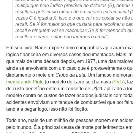
multiplique pelo índice provável de defeitos (B), depois 
resultado pelo custo médio de um acordo extrajudicial (
vezes C é igual a X. Isso é o que vai nos custar se não i
recall. Se X for maior do que custará para recolher o car
recall e ninguém vai se machucar. Se X for menor do qu
recolher o carro, então não faremos o recall”.
Em seu livro, Nader expõe como companhias aplicaram exa
lógica financeira em diversos casos documentados. Mais im
que mais de uma década depois, em 1977, uma das maiores
ainda se envolveria com um caso que é provavelmente o qu
diretamente o mote em
Clube da Luta.
Um famoso memorand
memorando Pinto
(o modelo de carro se chamava
Pinto
), f
de custo-benefício entre um conserto de U$11 aplicado a to
modelo contra os custos de fazer acordos judiciais com toda
acidentes envolviam um tanque de combustível que por falh
tendia a pegar fogo. Isso não foi ficção.
Todo ano, mais de um milhão de pessoas morrem em acident
pelo mundo. É a principal causa de morte por ferimentos em