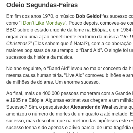
Odeio Segundas-Feiras
Em fim dos anos 1970, o músico
Bob Geldof
fez sucesso c
como “
I Don’t Like Mondays
”. Pouco depois, comoveu-se co
BBC sobre o estado urgente da fome na Etiópia, e em 1984
organizou uma ação beneficiente em torno da música “
Do Th
Christmas?
” (Elas sabem que é Natal?), com a colaboração
maiores pop stars de seu tempo, o “Band Aid”. O single foi 
sucessos da história da música.
No ano seguinte, o “Band Aid” levou ao maior concerto da hi
mesma causa humanitária. “Live Aid” comoveu bilhões e ar
de milhões de dólares. Um enorme sucesso.
Ao final, mais de 400.000 pessoas morreram com a Grande
e 1985 na Etiópia. Algumas estimativas chegam a um milhão
Sucesso? Sim, o pesquisador
Alexander de Waal
estima qu
amenizou o número de mortes de um quarto a até metade. E
sucesso, mas descobrir que na melhor das hipóteses este e
sucesso tenha sido apenas o alívio parcial de uma tragédia 