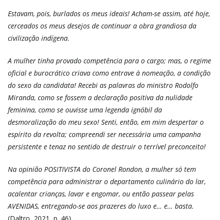
Estavam, pois, burlados os meus ideais! Acham-se assim, até hoje,
cerceados os meus desejos de continuar a obra grandiosa da
civilização indígena.
A mulher tinha provado competência para o cargo; mas, o regime
oficial e burocrático criava como entrave à nomeação, a condição
do sexo da candidata! Recebi as palavras do ministro Rodolfo
Miranda, como se fossem a declaração positiva da nulidade
feminina, como se ouvisse uma legenda ignóbil da
desmoralização do meu sexo! Senti, então, em mim despertar o
espírito da revolta; compreendi ser necessária uma campanha
persistente e tenaz no sentido de destruir o terrível preconceito!
Na opinião POSITIVISTA do Coronel Rondon, a mulher só tem
competência para administrar o departamento culinário do lar,
acalentar crianças, lavar e engomar, ou então passear pelas
AVENIDAS, entregando-se aos prazeres do luxo e… e… basta.
(Daltro, 2021, p. 46).