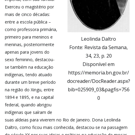
Exerceu o magistério por
mais de cinco décadas:
entre a escola pública –
como professora primária,
primeiro para meninos e
Leolinda Daltro
meninas, posteriormente
Fonte: Revista da Semana,
apenas para jovens do
34, 23, p. 20
sexo feminino, destacou-
Disponível em
se também na educação
https://memoria.bn.gov.br/
indígenas, tendo atuado
docreader/DocReader.aspx?
durante um breve período
bib=025909_03&pagfis=756
na região do Xingu, entre
1894 e 1895, e na capital
0
federal, quando abrigou
indígenas que saíram de
suas aldeias para viverem no Rio de Janeiro. Dona Leolinda
Daltro, como ficou mais conhecida, destacou-se na passagem
do século XX por suas ideias e práticas na educação de moças