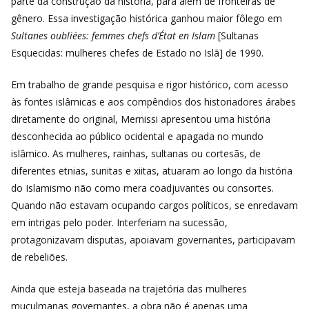
parte da construção da história, para além de fronteiras de
gênero. Essa investigação histórica ganhou maior fôlego em
Sultanes oubliées:
femmes chefs d’État en Islam
[Sultanas
Esquecidas: mulheres chefes de Estado no Islã] de 1990.
Em trabalho de grande pesquisa e rigor histórico, com acesso
às fontes islâmicas e aos compêndios dos historiadores árabes
diretamente do original, Mernissi apresentou uma história
desconhecida ao público ocidental e apagada no mundo
islâmico. As mulheres, rainhas, sultanas ou cortesãs, de
diferentes etnias, sunitas e xiitas, atuaram ao longo da história
do Islamismo não como mera coadjuvantes ou consortes.
Quando não estavam ocupando cargos políticos, se enredavam
em intrigas pelo poder. Interferiam na sucessão,
protagonizavam disputas, apoiavam governantes, participavam
de rebeliões.
Ainda que esteja baseada na trajetória das mulheres
muçulmanas governantes, a obra não é apenas uma