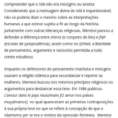
compreender que o Islã não era misógino ou sexista.
Considerando que a mensagem divina do Islã é inquestionável,
não se poderia dizer o mesmo sobre as interpretações
humanas a que esteve sujeita a fé ao longo da história.
Juntamente com outras lideranças religiosas, Mernissi passou a
defender a diferença entre
sharia
(o conjunto de leis) e
fiqh
(escolas de jurisprudência), assim como no
ijtihad
, a liberdade
de pensamento, argumento e raciocínio permitida a todo
crente estudioso.
Enquanto os defensores do pensamento machista e misógino
usavam a religião islâmica para secundarizar e reprimir as
mulheres, Mernissi buscou nos mesmos princípios religiosos os
argumentos para desbancar essa tese. Em 1986 publicou
L’amour dans le pays musulmans
[O amor nos países
muçulmanos]
no qual apareceram as primeiras contraposições
à sua própria tese no que se refere à concepção de que o
Islamismo
per se
era o motivo da opressão feminina. Mernissi