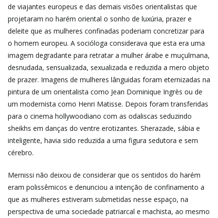
de viajantes europeus e das demais visões orientalistas que
projetaram no harém oriental o sonho de luxúria, prazer e
deleite que as mulheres confinadas poderiam concretizar para
o homem europeu. A socióloga considerava que esta era uma
imagem degradante para retratar a mulher árabe e muçulmana,
desnudada, sensualizada, sexualizada e reduzida a mero objeto
de prazer. Imagens de mulheres lânguidas foram eternizadas na
pintura de um orientalista como Jean Dominique Ingrès ou de
um modernista como Henri Matisse. Depois foram transferidas
para o cinema hollywoodiano com as odaliscas seduzindo
sheikhs em danças do ventre erotizantes. Sherazade, sábia e
inteligente, havia sido reduzida a uma figura sedutora e sem
cérebro.
Mernissi não deixou de considerar que os sentidos do harém
eram polissêmicos e denunciou a intenção de confinamento a
que as mulheres estiveram submetidas nesse espaço, na
perspectiva de uma sociedade patriarcal e machista, ao mesmo