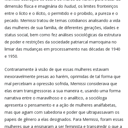
dimensão física e imaginária do
hudud
, os limites fronteiriços
entre o lícito e o ilícito, o permitido e o proibido, a pureza e o
pecado. Mernissi tratou de temas cotidianos analisando a vida
das mulheres de sua família, de diferentes gerações, idades e
status social, bem como fez análises sociológicas da estrutura
de poder e restrições da sociedade patriarcal marroquina no
limiar das mudanças em processamento nas décadas de 1940
e 1950.
Contrariamente à visão de que essas mulheres estavam
inexoravelmente presas ao harém, oprimidas de tal forma que
mal percebiam a opressão sofrida, Mernissi considerava que
elas eram transgressoras a sua maneira e, usando uma forma
narrativa entre o maravilhoso e o analítico, a socióloga
apresenta o pensamento e a ação de mulheres analfabetas,
mas que agiam com sabedoria e poder que ultrapassavam os
papeis de gênero a elas designados. Para Mernissi, foram essas
mulheres que a ensinaram a ser feminista e transgredir o que a