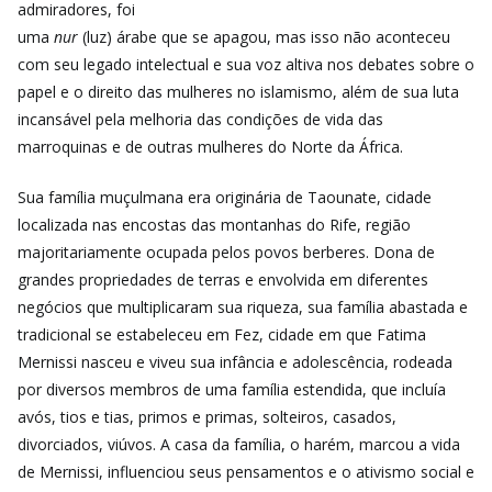
admiradores, foi
uma
nur
(luz) árabe que se apagou, mas isso não aconteceu
com seu legado intelectual e sua voz altiva nos debates sobre o
papel e o direito das mulheres no islamismo, além de sua luta
incansável pela melhoria das condições de vida das
marroquinas e de outras mulheres do Norte da África.
Sua família muçulmana era originária de Taounate, cidade
localizada nas encostas das montanhas do Rife, região
majoritariamente ocupada pelos povos berberes. Dona de
grandes propriedades de terras e envolvida em diferentes
negócios que multiplicaram sua riqueza, sua família abastada e
tradicional se estabeleceu em Fez, cidade em que Fatima
Mernissi nasceu e viveu sua infância e adolescência, rodeada
por diversos membros de uma família estendida, que incluía
avós, tios e tias, primos e primas, solteiros, casados,
divorciados, viúvos. A casa da família, o harém, marcou a vida
de Mernissi, influenciou seus pensamentos e o ativismo social e