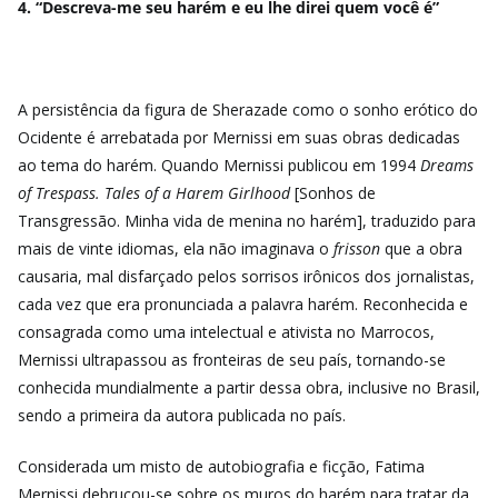
4. “Descreva-me seu harém e eu lhe direi quem você é”
A persistência da figura de Sherazade como o sonho erótico do
Ocidente é arrebatada por Mernissi em suas obras dedicadas
ao tema do harém. Quando Mernissi publicou em 1994
Dreams
of Trespass. Tales of a Harem Girlhood
[Sonhos de
Transgressão. Minha vida de menina no harém], traduzido para
mais de vinte idiomas, ela não imaginava o
frisson
que a obra
causaria, mal disfarçado pelos sorrisos irônicos dos jornalistas,
cada vez que era pronunciada a palavra harém. Reconhecida e
consagrada como uma intelectual e ativista no Marrocos,
Mernissi ultrapassou as fronteiras de seu país, tornando-se
conhecida mundialmente a partir dessa obra, inclusive no Brasil,
sendo a primeira da autora publicada no país.
Considerada um misto de autobiografia e ficção, Fatima
Mernissi debruçou-se sobre os muros do harém para tratar da