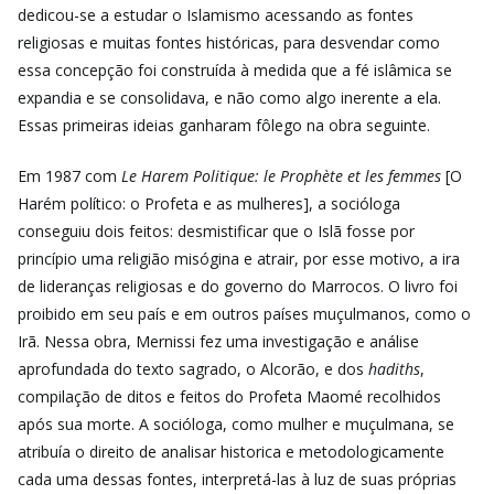
dedicou-se a estudar o Islamismo acessando as fontes
religiosas e muitas fontes históricas, para desvendar como
essa concepção foi construída à medida que a fé islâmica se
expandia e se consolidava, e não como algo inerente a ela.
Essas primeiras ideias ganharam fôlego na obra seguinte.
Em 1987 com
Le Harem Politique: le Prophète et les femmes
[O
Harém político: o Profeta e as mulheres], a socióloga
conseguiu dois feitos: desmistificar que o Islã fosse por
princípio uma religião misógina e atrair, por esse motivo, a ira
de lideranças religiosas e do governo do Marrocos. O livro foi
proibido em seu país e em outros países muçulmanos, como o
Irã. Nessa obra, Mernissi fez uma investigação e análise
aprofundada do texto sagrado, o Alcorão, e dos
hadiths
,
compilação de ditos e feitos do Profeta Maomé recolhidos
após sua morte. A socióloga, como mulher e muçulmana, se
atribuía o direito de analisar historica e metodologicamente
cada uma dessas fontes, interpretá-las à luz de suas próprias