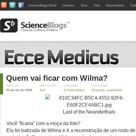
ScienceBlogs Brasil
Universo
Terra
Vida
Humanidade
Tud
Quem vai ficar com Wilma?
PUBLICADO
ESCRITO POR
DISCUSSÃO
CATEGORIAS
20 de set de 2008
Karl
6 Comentários
Evolução
,
neandertal
Last of the Neanderthals
Você “ficaria” com a moça da foto?
Ela foi batizada de Wilma e é a reconstrução de um rosto d