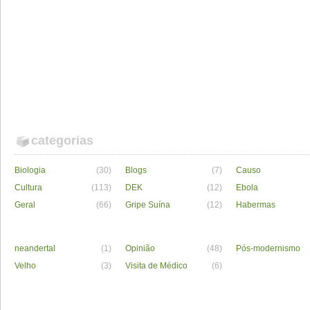
categorias
Biologia
(30)
Blogs
(7)
Causo
Cultura
(113)
DEK
(12)
Ebola
Geral
(66)
Gripe Suína
(12)
Habermas
neandertal
(1)
Opinião
(48)
Pós-modernismo
Velho
(3)
Visita de Médico
(6)