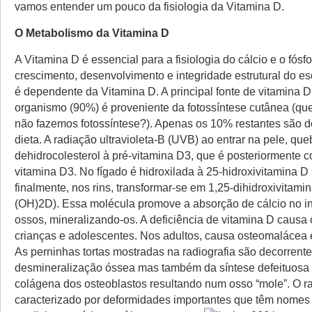
vamos entender um pouco da fisiologia da Vitamina D.
O Metabolismo da Vitamina D
A Vitamina D é essencial para a fisiologia do cálcio e o fósfo
crescimento, desenvolvimento e integridade estrutural do 
é dependente da Vitamina D. A principal fonte de vitamina D 
organismo (90%) é proveniente da fotossíntese cutânea (qu
não fazemos fotossíntese?). Apenas os 10% restantes são d
dieta. A radiação ultravioleta-B (UVB) ao entrar na pele, que
dehidrocolesterol à pré-vitamina D3, que é posteriormente c
vitamina D3. No fígado é hidroxilada à 25-hidroxivitamina D
finalmente, nos rins, transformar-se em 1,25-dihidroxivitami
(OH)2D). Essa molécula promove a absorção de cálcio no in
ossos, mineralizando-os. A deficiência de vitamina D causa
crianças e adolescentes. Nos adultos, causa osteomalácea 
As perninhas tortas mostradas na radiografia são decorrent
desmineralização óssea mas também da síntese defeituosa 
colágena dos osteoblastos resultando num osso “mole”. O r
caracterizado por deformidades importantes que têm nomes 