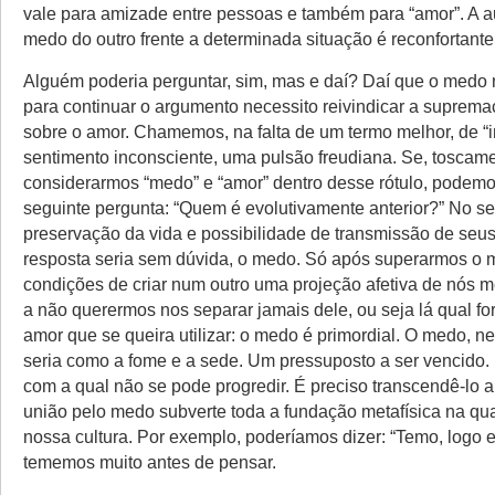
vale para amizade entre pessoas e também para “amor”. A 
medo do outro frente a determinada situação é reconfortante
Alguém poderia perguntar, sim, mas e daí? Daí que o medo 
para continuar o argumento necessito reivindicar a suprem
sobre o amor. Chamemos, na falta de um termo melhor, de “i
sentimento inconsciente, uma pulsão freudiana. Se, toscame
considerarmos “medo” e “amor” dentro desse rótulo, podemo
seguinte pergunta: “Quem é evolutivamente anterior?” No se
preservação da vida e possibilidade de transmissão de seu
resposta seria sem dúvida, o medo. Só após superarmos o 
condições de criar num outro uma projeção afetiva de nós
a não querermos nos separar jamais dele, ou seja lá qual for
amor que se queira utilizar: o medo é primordial. O medo, ne
seria como a fome e a sede. Um pressuposto a ser vencido
com a qual não se pode progredir. É preciso transcendê-lo a
união pelo medo subverte toda a fundação metafísica na qu
nossa cultura. Por exemplo, poderíamos dizer: “Temo, logo ex
tememos muito antes de pensar.