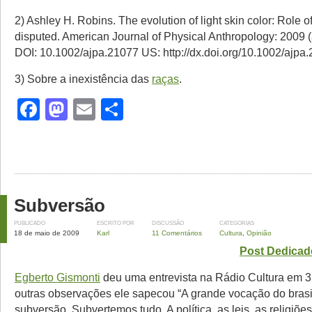
2) Ashley H. Robins. The evolution of light skin color: Role o
disputed. American Journal of Physical Anthropology: 2009 (a
DOI: 10.1002/ajpa.21077 US: http://dx.doi.org/10.1002/ajpa
3) Sobre a inexistência das
raças
.
Facebook
Mastodon
Email
Share
Subversão
PUBLICADO
ESCRITO POR
DISCUSSÃO
CATEGORIAS
18 de maio de 2009
Karl
11 Comentários
Cultura
,
Opinião
Post Dedicad
Egberto Gismonti
deu uma entrevista na Rádio Cultura em 3
outras observações ele sapecou “A grande vocação do brasil
subversão. Subvertemos tudo. A política, as leis, as religiõ