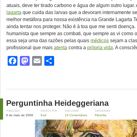
atuais, deve ter tirado carbono e água de algum outro lugar. 
lagarta
que cuida das larvas que a devoram internamente se 
melhor metáfora para nossa existência na Grande Lagarta T
ainda tentar nos proteger. Não é à toa que me senti doença.
humanista que sempre as combati, que sempre as vi como o 
essa seja uma das razões pelas quais
médicos
sejam a cla
profissional que mais
atenta
contra a
própria vida
. A consciê
Facebook
Mastodon
Email
Share
Perguntinha Heideggeriana
PUBLICADO
ESCRITO POR
DISCUSSÃO
CATEGORIAS
8 de maio de 2009
Karl
16 Comentários
Filosofia