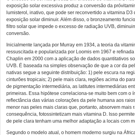
exposição solar excessiva produz a conversão da próvitam
lumisterol, inativo, que pode ser reconvertido a vitamina D3
exposição solar diminuir. Além disso, o bronzeamento func
filtro solar que impede o excesso de radiação UVB, diminui
conversão.
Inicialmente lançada por Murray em 1934, a teoria da vitami
ressuscitada e popularizada por Loomis em 1967 e refinada 
Chaplin em 2000 com a aplicação de dados quantitativos so
UVB. É baseada na simples observação de que a cor da pe
nativas segue a seguinte distribuição: 1) pele escura na regi
cinturões tropicais; 2) pele mais clara, regiões acima do para
de pigmentação intermediária, as latitutes intermediárias en
primeiras. Essa hipótese correlaciona-se muito bem com o í
reflectância das várias colorações da pele humana aos rai
menor nas peles mais claras que, portanto, absorvem mais
consequência, fotossintetizam mais vitamina D. Isso permite
de pele clara tenham uma melhor adaptação a locais com m
Segundo o modelo atual, o homem moderno surgiu na Áfric