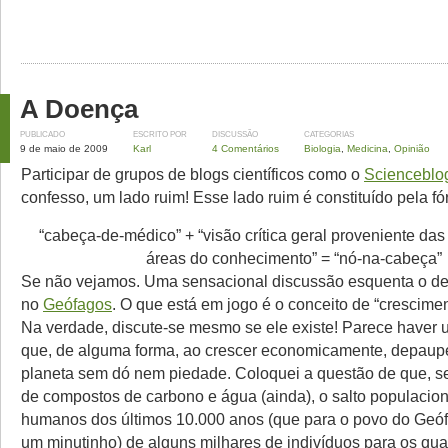
A Doença
PUBLICADO
ESCRITO POR
DISCUSSÃO
CATEGORIAS
9 de maio de 2009
Karl
4 Comentários
Biologia
,
Medicina
,
Opinião
Participar de grupos de blogs científicos como o
Scienceblo
confesso, um lado ruim! Esse lado ruim é constituído pela fó
“cabeça-de-médico” + “visão crítica geral proveniente das
áreas do conhecimento” = “nó-na-cabeça”
Se não vejamos. Uma sensacional discussão esquenta o de
no
Geófagos
. O que está em jogo é o conceito de “crescimen
Na verdade, discute-se mesmo se ele existe! Parece haver
que, de alguma forma, ao crescer economicamente, depau
planeta sem dó nem piedade. Coloquei a questão de que, se
de compostos de carbono e água (ainda), o salto populacion
humanos dos últimos 10.000 anos (que para o povo do Geó
um minutinho) de alguns milhares de indivíduos para os qua