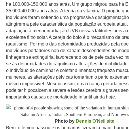
há 100.000-150.000 anos atrás. Um grupo migrou para há E
35.000-40.000 anos atrás. A teoria da vitamina D propõe qu
indivíduos foram sofrendo uma progressiva despigmentação
atingirem a pele característica da população europeia atual.
adaptação à menor irradiação UVB nessas latitudes pois a
excelente filtro solar. A cereja do bolo é o mecanismo de pre
raquitismo. Por meio das deformidades produzidas pela doe
indivíduos portadores não deixariam descendentes de mod
linhagem se extinguiria, favorecendo os de pele cada vez mai
se às deformidades do raquitismo alterações de mobilidade
o indivíduo de caminhar e coletar alimentos; fraqueza muscu
mulheres, as alterações pélvicas tornariam o parto extremame
mesmo impossível. Mesmo assim, uma criança gerada ness
pode ter hipocalcemia severa e lesões cerebrais graves sen
importantes causas de mortalidade infantil ainda hoje.
Photo by
Dennis O’Neil site
Bem, o tempo passou e os humanos fizeram a maior bagunç