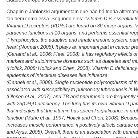
Chaplin e Jablonski argumentam que não há teoria alternat
tão bem como essa. Segundo eles:
“Vitamin D is essential 
Vitamin D receptors (VDRs) are found on 36 major organs. V
paracrine functions in 10 organs, and performs essential reg
T lymphocytes, the adaptive and innate immune system, pan
heart (Norman, 2008). It plays an important part in cancer pr
(Garland et al., 2006; Fleet, 2008). It has regulatory effects 
markers and autoimmune diseases such as diabetes and mult
(Holick, 2008; Holick and Chen, 2008). Vitamin D deficiency 
epidemics of infectious diseases like influenza
(Cannell et al., 2008). Single nucleotide polymorphisms of 
associated with susceptibility to pulmonary tuberculosis in W
(Olesen et al., 2007), and TB and pneumonia are frequently 
with 25(OH)D deficiency. The lung has its own vitamin D par
that indicates that the vitamin has special significance in pro
function (Muhe et al., 1997; Holick and Chen, 2008). Becaus
increases muscle performance, it positively affects cardiac o
and Ayus, 2008). Overall, there is an association with perina