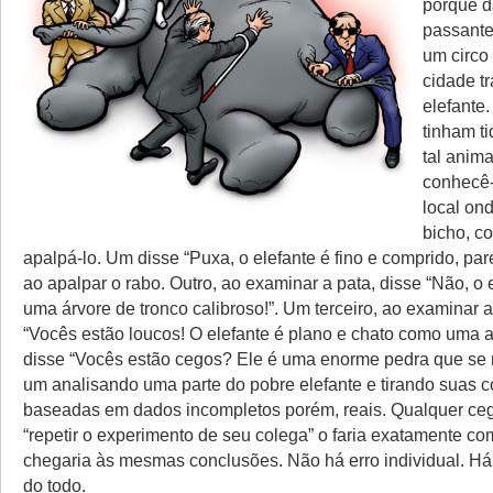
porquê d
passante
um circo
cidade t
elefante
tinham t
tal anim
conhecê-
local on
bicho, c
apalpá-lo. Um disse “Puxa, o elefante é fino e comprido, pa
ao apalpar o rabo. Outro, ao examinar a pata, disse “Não, o 
uma árvore de tronco calibroso!”. Um terceiro, ao examinar 
“Vocês estão loucos! O elefante é plano e chato como uma ar
disse “Vocês estão cegos? Ele é uma enorme pedra que se
um analisando uma parte do pobre elefante e tirando suas 
baseadas em dados incompletos porém, reais. Qualquer ce
“repetir o experimento de seu colega” o faria exatamente co
chegaria às mesmas conclusões. Não há erro individual. H
do todo.