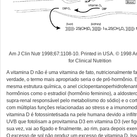
Am J Clin Nutr 1998;67:1108-10. Printed in USA. © 1998 A
for Clinical Nutrition
A vitamina D não é uma vitamina de fato, nutricionalmente f
verdade, o termo mais apropriado seria o de pró-hormônio. E
mesma estrutura química, o anel ciclopentanoperhidrofenan
hormônios como o estradiol (hormônio feminino), a aldoste
supra-renal responsável pelo metabolismo do sódio) e o cor
com múltiplas funções relacionadas ao stress e a imunomod
vitamina D é fotossintetisada na pele humana devido a infilt
UVB que fotolisam a provitamina D3 em vitamina D3 (ver figu
sua vez, vai ao fígado e finalmente, ao rim, para depois exe
O excesso de sol não produz um excesso de vitamina D. Isso