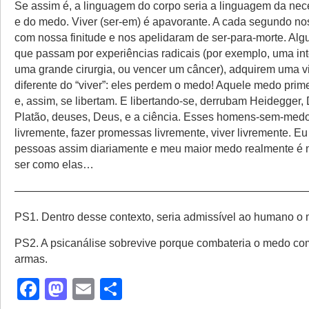
Se assim é, a linguagem do corpo seria a linguagem da nec
e do medo. Viver (ser-em) é apavorante. A cada segundo no
com nossa finitude e nos apelidaram de ser-para-morte. Alg
que passam por experiências radicais (por exemplo, uma in
uma grande cirurgia, ou vencer um câncer), adquirem uma 
diferente do “viver”: eles perdem o medo! Aquele medo prim
e, assim, se libertam. E libertando-se, derrubam Heidegger,
Platão, deuses, Deus, e a ciência. Esses homens-sem-me
livremente, fazer promessas livremente, viver livremente. E
pessoas assim diariamente e meu maior medo realmente é 
ser como elas…
——————————————————————————
PS1. Dentro desse contexto, seria admissível ao humano o
PS2. A psicanálise sobrevive porque combateria o medo co
armas.
Facebook
Mastodon
Email
Share