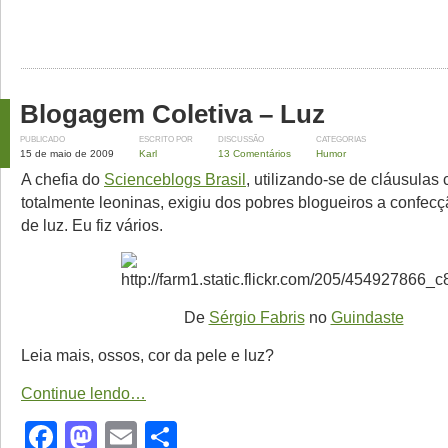
Blogagem Coletiva – Luz
PUBLICADO
ESCRITO POR
DISCUSSÃO
CATEGORIAS
15 de maio de 2009
Karl
13 Comentários
Humor
A chefia do
Scienceblogs Brasil
, utilizando-se de cláusulas 
totalmente leoninas, exigiu dos pobres blogueiros a confec
de luz. Eu fiz vários.
De
Sérgio Fabris
no
Guindaste
Leia mais, ossos, cor da pele e luz?
Continue lendo…
Facebook
Mastodon
Email
Share