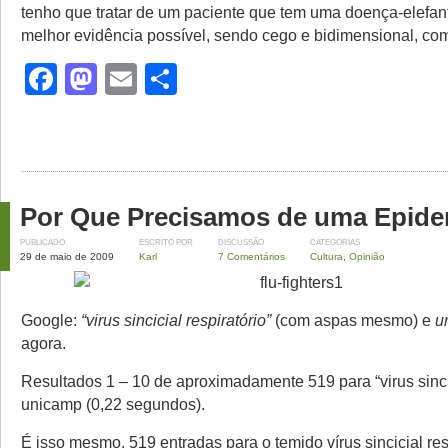
tenho que tratar de um paciente que tem uma doença-elefa
melhor evidência possível, sendo cego e bidimensional, c
Facebook
Mastodon
Email
Share
Por Que Precisamos de uma Epid
PUBLICADO
ESCRITO POR
DISCUSSÃO
CATEGORIAS
29 de maio de 2009
Karl
7 Comentários
Cultura
,
Opinião
Google:
“virus sincicial respiratório”
(com aspas mesmo) e
u
agora.
Resultados 1 – 10 de aproximadamente 519 para “virus sincic
unicamp (0,22 segundos).
É isso mesmo, 519 entradas para o temido vírus sincicial resp