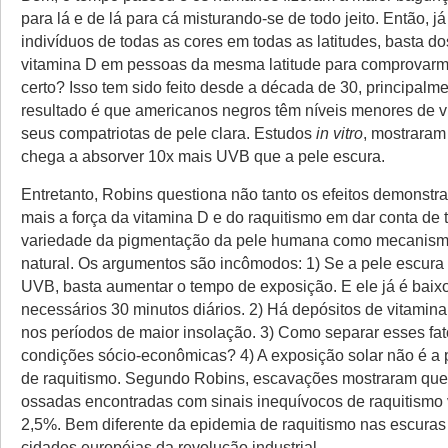
para lá e de lá para cá misturando-se de todo jeito. Então, j
indivíduos de todas as cores em todas as latitudes, basta d
vitamina D em pessoas da mesma latitude para comprovarmo
certo? Isso tem sido feito desde a década de 30, principal
resultado é que americanos negros têm níveis menores de 
seus compatriotas de pele clara. Estudos
in vitro
, mostraram
chega a absorver 10x mais UVB que a pele escura.
Entretanto, Robins questiona não tanto os efeitos demonstr
mais a força da vitamina D e do raquitismo em dar conta de 
variedade da pigmentação da pele humana como mecanism
natural. Os argumentos são incômodos: 1) Se a pele escur
UVB, basta aumentar o tempo de exposição. E ele já é baix
necessários 30 minutos diários. 2) Há depósitos de vitamina
nos períodos de maior insolação. 3) Como separar esses fat
condições sócio-econômicas? 4) A exposição solar não é a 
de raquitismo. Segundo Robins, escavações mostraram que 
ossadas encontradas com sinais inequívocos de raquitismo v
2,5%. Bem diferente da epidemia de raquitismo nas escura
cidades européias da revolução industrial.