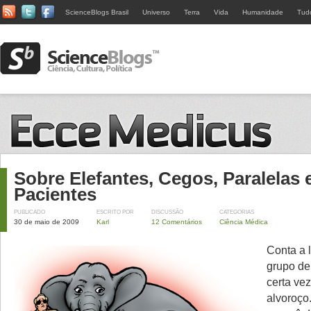
ScienceBlogs Brasil
Universo
Terra
Vida
Humanidade
Tud
Sobre Elefantes, Cegos, Paralelas 
Pacientes
PUBLICADO
ESCRITO POR
DISCUSSÃO
CATEGORIAS
30 de maio de 2009
Karl
12 Comentários
Ciência Médica
Conta a 
grupo de
certa ve
alvoroço