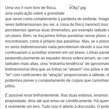
Uma vez li num livro de física,
uma explicação sobre a gravidade
que serve como complemento à parábola do elefante. Imag
seres bidimensionais (eu sei, é coisa de físico mesmo!) Isso 
percebemos apenas duas dimensões, por exemplo latitude 
um plano. Bem, se traçarmos linhas paralelas nesse plano, 
encontrariam, como é próprio das paralelas. Mas, se o plano
os seres bidimensionais nada perceberiam devido a sua lim
continuariam a acreditar viverem em um plano. Linhas paral
perpendicularmente ao equador dessa esfera teriam, ao ca
latitudes mais altas, uma “estranha tendência” de aproximar
bidimensional diria que as linhas se “atraem” nos pólos e d
“lei” com coeficientes de “atração” proporcionais à latitude,
podermos prever o comportamento de corpos que caminham
pólos.
É possível errar brilhantemente. Nas duas estórias, erramo
propriedade, diria até que errou-se cientificamente. Há quem
é realmente um erro. Tudo isso é aberto à discussão. O pr