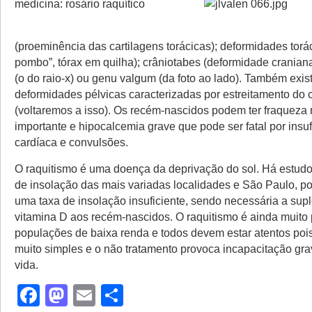
medicina: rosário raquítico
(proeminência das cartilagens torácicas); deformidades torác
pombo”, tórax em quilha); crâniotabes (deformidade cranian
(o do raio-x) ou genu valgum (da foto ao lado). Também exi
deformidades pélvicas caracterizadas por estreitamento do 
(voltaremos a isso). Os recém-nascidos podem ter fraqueza
importante e hipocalcemia grave que pode ser fatal por insuf
cardíaca e convulsões.
O raquitismo é uma doença da deprivação do sol. Há estudo
de insolação das mais variadas localidades e São Paulo, p
uma taxa de insolação insuficiente, sendo necessária a su
vitamina D aos recém-nascidos. O raquitismo é ainda muito 
populações de baixa renda e todos devem estar atentos pois
muito simples e o não tratamento provoca incapacitação grav
vida.
Facebook
Mastodon
Email
Share