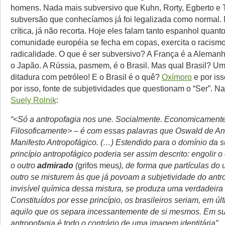
homens. Nada mais subversivo que Kuhn, Rorty, Egberto e 
subversão que conhecíamos já foi legalizada como normal.
crítica, já não recorta. Hoje eles falam tanto espanhol quanto
comunidade européia se fecha em copas, exercita o racismo
radicalidade. O que é ser subversivo? A França é a Aleman
o Japão. A Rússia, pasmem, é o Brasil. Mas qual Brasil? Um
ditadura com petróleo! E o Brasil é o quê?
Oxímoro
e por iss
por isso, fonte de subjetividades que questionam o “Ser”. N
Suely Rolnik
:
“<Só a antropofagia nos une. Socialmente. Economicamente
Filosoficamente> – é com essas palavras que Oswald de And
Manifesto Antropofágico. (…) Estendido para o domínio da s
princípio antropofágico poderia ser assim descrito: engolir o
o outro
admirado
(
grifos meus
), de forma que partículas do
outro se misturem às que já povoam a subjetividade do antr
invisível química dessa mistura, se produza uma verdadeira
Constituídos por esse princípio, os brasileiros seriam, em últ
aquilo que os separa incessantemente de si mesmos. Em s
antropofagia é todo o contrário de uma imagem identitária”.