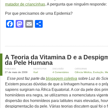
matador de criancinhas
. A pergunta que ninguém responde:
Por que precisamos de uma Epidemia?
Facebook
Mastodon
Email
Share
A Teoria da Vitamina D e a Despi
da Pele Humana
PUBLICADO
ESCRITO POR
DISCUSSÃO
CATEGORIAS
27 de maio de 2009
Karl
4 Comentários
Ciência Médica
,
Evolução
,
Me
Esse post faz parte da
blogagem coletiva
sobre Luz do Scie
Existem poucas dúvidas de que a linhagem humana e o pró
sapiens
surgiram na África Equatorial. A cor da pele dos pri
hominídeos era negra, se utilizarmos a nomenclatura vigen
dispersão dos hominídeos para latitutes mais elevadas, ho
despigmentação da pele. Várias teorias discutem qual foi o f