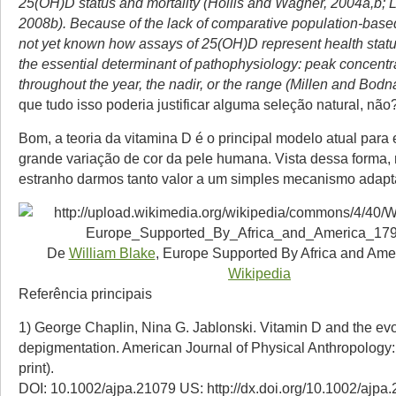
25(OH)D status and mortality (Hollis and Wagner, 2004a,b; Lu
2008b). Because of the lack of comparative population-based 
not yet known how assays of 25(OH)D represent health status
the essential determinant of pathophysiology: peak concentr
throughout the year, the nadir, or the range (Millen and Bodn
que tudo isso poderia justificar alguma seleção natural, não
Bom, a teoria da vitamina D é o principal modelo atual para 
grande variação de cor da pele humana. Vista dessa forma,
estranho darmos tanto valor a um simples mecanismo adapt
De
William Blake
, Europe Supported By Africa and Amer
Wikipedia
Referência principais
1) George Chaplin, Nina G. Jablonski. Vitamin D and the ev
depigmentation. American Journal of Physical Anthropology:
print).
DOI: 10.1002/ajpa.21079 US: http://dx.doi.org/10.1002/ajpa