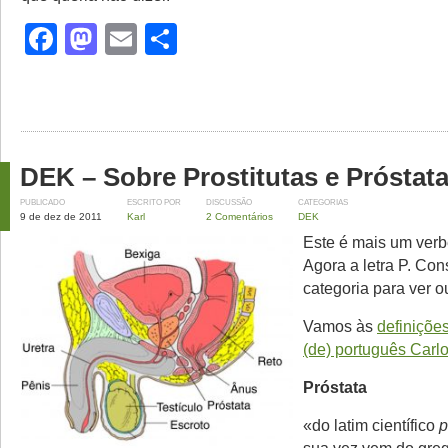
Facebook
Mastodon
Email
Share
DEK – Sobre Prostitutas e Próstat
PUBLICADO
ESCRITO POR
DISCUSSÃO
CATEGORIAS
9 de dez de 2011
Karl
2 Comentários
DEK
Este é mais um ver
Agora a letra P. Con
categoria para ver o
Vamos às
definiçõe
(de) português Carl
Próstata
«do latim científico
p
sua vez vem do gre