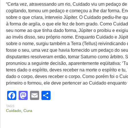
“Certa vez, atravessando um rio, Cuidado viu um pedaço de t
cogitando, tomou um pedaço e começou a lhe dar forma. Enq
sobre o que criara, interveio Júpiter. O Cuidado pediu-lhe qu
à forma de argila, o que ele fez de bom grado. Como Cuidad
seu nome ao que tinha dado forma, Júpiter o proibiu e exigi
ao invés disso, seu próprio nome. Enquanto Cuidado e Júpi
sobre o nome, surgiu também a Terra (Tellus) reivindicando
fosse o seu, uma vez que havia fornecido um pedaço do seu
disputantes resolveram então, tomar Saturno como árbitro. 
pronuniou a seguinte decisão, aparentemente eqüitativa: ‘Tu,
teres dado o espírito, deves receber na morte o espírito e tu, 
dado o corpo, deves receber o corpo. Como porém foi o Cu
primeiro o formou, ele deve pertencer ao Cuidado enquanto v
Facebook
Mastodon
Email
Share
TAGS
Cuidado
,
Cura