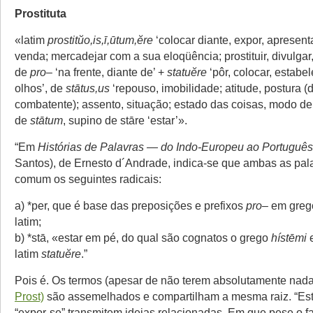
Prostituta
«latim
prostitŭo,is,ī,ūtum,ĕre
‘colocar diante, expor, apresenta
venda; mercadejar com a sua eloqüência; prostituir, divulgar,
de
pro
– ‘na frente, diante de’ +
statuĕre
‘pôr, colocar, estabe
olhos’, de
stātus,us
‘repouso, imobilidade; atitude, postura 
combatente); assento, situação; estado das coisas, modo de 
de
stātum
, supino de stāre ‘estar’».
“Em
Histórias de Palavras — do Indo-Europeu ao Português
Santos), de Ernesto d´Andrade, indica-se que ambas as pa
comum os seguintes radicais:
a) *per, que é base das preposições e prefixos
pro
– em greg
latim;
b) *stā, «estar em pé, do qual são cognatos o grego
hístēmi
e
latim
statuĕre
.”
Pois é. Os termos (apesar de não terem absolutamente nad
Prost)
são assemelhados e compartilham a mesma raiz. “Esta
“expor-se” transmitem ideias relacionadas. Em que pese o fa