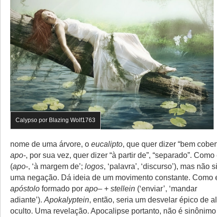
Calypso por Blazing Wolf1763
nome de uma árvore, o
eucalipto
, que quer dizer “bem cobert
apo-
, por sua vez, quer dizer “à partir de”, “separado”. Com
(
apo
-, ‘à margem de’;
logos
, ‘palavra’, ‘discurso’), mas não
uma negação. Dá ideia de um movimento constante. Como
apóstolo
formado por
apo
– +
stellein
(‘enviar’, ‘mandar
adiante’).
Apokalyptein
, então, seria um desvelar épico de 
oculto. Uma revelação. Apocalipse portanto, não é sinônimo 