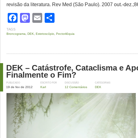
revisão da literatura. Rev Med (São Paulo). 2007 out.-dez.;86
Facebook
Mastodon
Email
Share
TAGS
Broncograma
,
DEK
,
Estetoscópio
,
Pectorilóquia
DEK – Catástrofe, Cataclisma e Ap
Finalmente o Fim?
PUBLICADO
ESCRITO POR
DISCUSSÃO
CATEGORIAS
19 de fev de 2012
Karl
12 Comentários
DEK