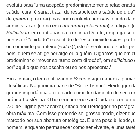
evoluiu para “uma acepção predominantemente relacionada
saúde: curar é sanar, tratar de restabelecer a saúde perdida
de
quaero
(procurar) mas num contexto bem vasto, indo da 
administração (como em
cura rerum publicarum
) e religião (
Sollicitudo
, em contrapartida, continua Duarte, emprega-se
precisa: é “cuidado” no sentido de “estar movido (
citus
, part
ou comovido por inteiro (
sollus
)”, isto é, sentir inquietude, pe
pois, quem se aflige por algo ou alguém. Digamos que em c
predominar o “mover-se numa certa direção”, em
sollicitudo
por” aquilo que nos assalta ou se nos apresenta.”
Em alemão, o termo utilizado é
Sorge
e aqui cabem alguma
filosóficas.
Na primeira parte de “Ser e Tempo”, Heidegger d
grande importância ao cuidado como fundamento do ser, co
própria Existência. O homem pertence ao Cuidado, conforme
220 de Higino (ver abaixo), citada por Heidegger no parágra
obra máxima. Com isso pretende-se, grosso modo, dizer q
marcado por sua abertura ontológica. É uma possibilidade, u
homem, enquanto permanecer como ser vivente, é uma taref