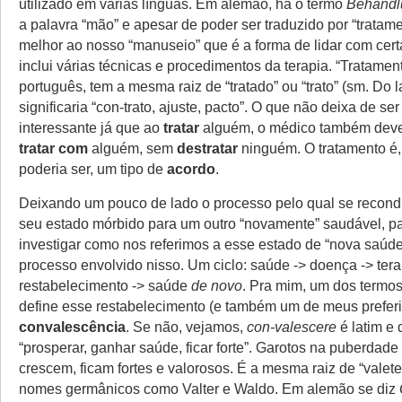
utilizado em várias línguas. Em alemão, há o termo
Behandl
a palavra “mão” e apesar de poder ser traduzido por “tratam
melhor ao nosso “manuseio” que é a forma de lidar com cer
inclui várias técnicas e procedimentos da terapia. “Tratamen
português, tem a mesma raiz de “tratado” ou “trato” (sm. Do l
significaria “con-trato, ajuste, pacto”. O que não deixa de se
interessante já que ao
tratar
alguém, o médico também deve
tratar
com
alguém, sem
destratar
ninguém. O tratamento é
poderia ser, um tipo de
acordo
.
Deixando um pouco de lado o processo pelo qual se recond
seu estado mórbido para um outro “novamente” saudável, 
investigar como nos referimos a esse estado de “nova saúd
processo envolvido nisso. Um ciclo: saúde -> doença -> tera
restabelecimento -> saúde
de novo
. Pra mim, um dos termo
define esse restabelecimento (e também um de meus preferi
convalescência
. Se não, vejamos,
con-valescere
é latim e 
“prosperar, ganhar saúde, ficar forte”. Garotos na puberdade
crescem, ficam fortes e valorosos. É a mesma raiz de “valete
nomes germânicos como Valter e Waldo. Em alemão se diz