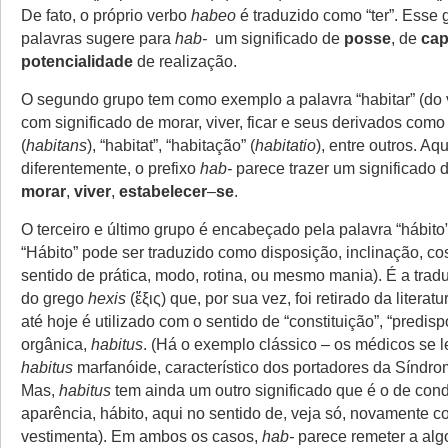
De fato, o próprio verbo
habeo
é traduzido como “ter”. Esse 
palavras sugere para
hab-
um significado de
posse
, de
cap
potencialidade
de realização.
O segundo grupo tem como exemplo a palavra “habitar” (do
com significado de morar, viver, ficar e seus derivados como 
(
habitans
), “habitat”, “habitação” (
habitatio
), entre outros. Aqu
diferentemente, o prefixo
hab-
parece trazer um significado 
morar
,
viver
,
estabelecer
–
se
.
O terceiro e último grupo é encabeçado pela palavra “hábito”
“Hábito” pode ser traduzido como disposição, inclinação, c
sentido de prática, modo, rotina, ou mesmo mania). É a trad
do grego
hexis
(ἕξις) que, por sua vez, foi retirado da litera
até hoje é utilizado com o sentido de “constituição”, “predis
orgânica,
habitus
. (Há o exemplo clássico – os médicos se 
habitus
marfanóide, característico dos portadores da Síndro
Mas,
habitus
tem ainda um outro significado que é o de cond
aparência, hábito, aqui no sentido de, veja só, novamente c
vestimenta). Em ambos os casos,
hab-
parece remeter a al