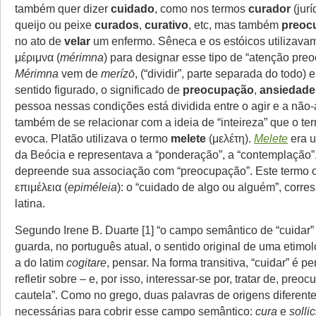
também quer dizer
cuidado
, como nos termos
curador
(jurí
queijo ou peixe
curados
,
curativo
, etc, mas também
preoc
no ato de
velar
um enfermo. Sêneca e os estóicos utilizava
μέριμνα (
mérimna
) para designar esse tipo de “atenção pre
Μ
érimna
vem de
merízō
, (“dividir”, parte separada do todo) 
sentido figurado, o significado de
preocupação
,
ansiedade
pessoa nessas condições está dividida entre o agir e a não
também de se relacionar com a ideia de “inteireza” que o te
evoca. Platão utilizava o termo
m
elete
(μελέτη).
Melete
era 
da Beócia e representava a “ponderação”, a “contemplação”
depreende sua associação com “preocupação”. Este termo o
επιμέλεια (
epiméleia
): o “cuidado de algo ou alguém”, corre
latina.
Segundo Irene B. Duarte [1] “o campo semântico de “cuidar”
guarda, no português atual, o sentido original de uma etimo
a do latim
cogitare
, pensar. Na forma transitiva, “cuidar” é pe
refletir sobre – e, por isso, interessar-se por, tratar de, preocu
cautela”. Como no grego, duas palavras de origens diferent
necessárias para cobrir esse campo semântico:
cura
e
solli