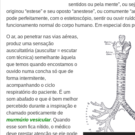
sentidos ou pela mente”, ou seja
originou “estese” e seu oposto “anestese”, ou comumente “an
pode perfeitamente, com o estetoscópio, sentir ou ouvir ruíd
funcionamento normal do corpo humano. Em especial dos p
O ar, ao penetrar nas vias aéreas,
produz uma sensação
auscultatória (auscultar = escutar
com técnica) semelhante àquela
que temos quando encostamos o
ouvido numa concha só que de
forma intermitente,
acompanhando o ciclo
respiratório do paciente. É um
som abafado e que é bem melhor
percebido durante a inspiração e
chamado poeticamente de
murmúrio
vesicular
. Quando
esse som fica nítido, o médico
deve prestar atenção se ele pode