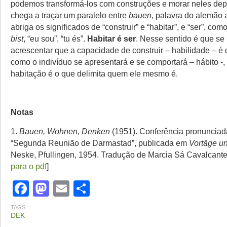
podemos transformá-los com construções e morar neles dep
chega a traçar um paralelo entre
bauen
, palavra do alemão 
abriga os significados de “construir” e “habitar”, e “ser”, co
bist
, “eu sou”, “tu és”.
Habitar é ser
. Nesse sentido é que se
acrescentar que a capacidade de construir – habilidade – é
como o indivíduo se apresentará e se comportará – hábito -
habitação é o que delimita quem ele mesmo é.
Notas
1.
Bauen, Wohnen, Denken
(1951). Conferência pronunciad
“Segunda Reunião de Darmastad”, publicada em
Vortäge u
Neske, Pfullingen, 1954. Tradução de Marcia Sá Cavalcante
para o pdf
]
Facebook
Mastodon
Email
Share
TAGS
DEK