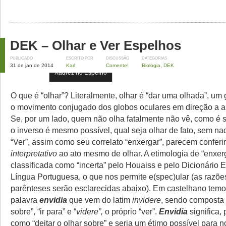
DEK – Olhar e Ver Espelhos
PUBLICADO
ESCRITO POR
DISCUSSÃO
CATEGORIAS
31 de jan de 2014
Karl
Comente!
Biologia
,
DEK
Xadrez no Espelho
O que é “olhar”? Literalmente, olhar é “dar uma olhada”, um 
o movimento conjugado dos globos oculares em direção a a
Se, por um lado, quem não olha fatalmente não vê, como é s
o inverso é mesmo possível, qual seja olhar de fato, sem na
“Ver”, assim como seu correlato “enxergar”, parecem conferi
interpretativo
ao ato mesmo de olhar. A etimologia de “enxer
classificada como “incerta” pelo Houaiss e pelo Dicionário 
Língua Portuguesa, o que nos permite e(spec)ular (as razõ
parênteses serão esclarecidas abaixo). Em castelhano temo
palavra
envidia
que vem do latim
invidere
, sendo composta 
sobre”, “ir para” e “
videre”,
o próprio “ver”.
Envidia
significa, 
como “deitar o olhar sobre” e seria um étimo possível para n