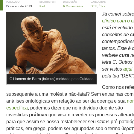
PUBLICADO
ESCRITO POR
DISCUSSÃO
CATEGORIAS
27 de abr de 2013
Karl
6 Comentários
DEK
,
Ética
Já contei sobr
clínico com o c
está envolvido
conceitos de
c
contemporânea
tantos. Este é
verbete
cura
no
letra C. Outro
ser vistos
aqui
pela tag “DEK”)
O Homem de Barro (húmus) moldado pelo Cuidado
Como nos refe
subsequente a uma moléstia não-fatal? Sem entrar nas com
análises ontológicas em relação ao ser da doença e sua
no
específica
, podemos dizer que no indivíduo doente são
investidas
práticas
que visam reverter os processos altera
para que assim se possa restabelecer seu
status
pré-patológ
práticas, em grego, podem ser agrupadas sob o termo θεραπ