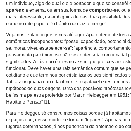
um indivíduo, algo do qual ele é portador, e que se constrói
aparência
externa, ou em sua forma de
comportar-se,
ou a
mais interessante, na ambiguidade das duas possibilidade
como no dito popular “o hábito não faz o monge”.
Vejamos, então, o que temos até aqui. Aparentemente três
semânticos independentes: “posse, capacidade, potencialid
se, morar, viver, estabelecer-se”; “aparência, comportament
pensamento parcimonioso não se contentaria com uma tal p
significados. Aliás, não é mesmo assim que prefixos ances
funcionar. Deve haver uma raiz semântica comum que se p
cotidiano e que terminou por cristalizar os três significado
Tal raiz originária não é facilmente resgatável e restam-nos
hipóteses de suas origens. Uma das possíveis hipóteses le
belíssima palestra proferida por Martin Heidegger em 1951: “
Habitar e Pensar” [1].
Para Heidegger, só construimos coisas porque já habitamo
espaços que, desse modo, se tornam “lugares”. Apenas por
lugares determinados já nos pertencem de antemão e de ce