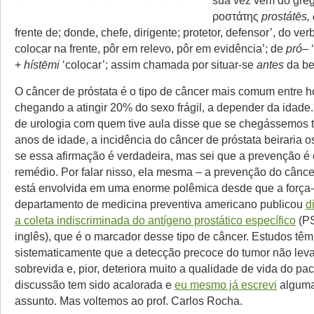
ροστάτης
prostátēs,
frente de; donde, chefe, dirigente; protetor, defensor’, do ve
colocar na frente, pôr em relevo, pôr em evidência’; de
pró
– 
+
hístēmi
‘colocar’; assim chamada por situar-se
antes
da be
O câncer de próstata é o tipo de câncer mais comum entre
chegando a atingir 20% do sexo frágil, a depender da idade
de urologia com quem tive aula disse que se chegássemos 
anos de idade, a incidência do câncer de próstata beiraria 
se essa afirmação é verdadeira, mas sei que a prevenção é
remédio. Por falar nisso, ela mesma – a prevenção do cânce
está envolvida em uma enorme polêmica desde que a força-
departamento de medicina preventiva americano publicou
d
a coleta indiscriminada do antígeno prostático específico
(PS
inglês), que é o marcador desse tipo de câncer. Estudos tê
sistematicamente que a detecção precoce do tumor não lev
sobrevida e, pior, deteriora muito a qualidade de vida do pac
discussão tem sido acalorada e
eu mesmo já escrevi
alguma
assunto. Mas voltemos ao prof. Carlos Rocha.