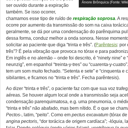
Árvore Brônquica (Fonte: Wik
ser ouvido durante a expiração
também. Se isso ocorrer,
chamamos esse tipo de ruído de
respiração
soprosa
. A re
ocorre por aumento da transmissão do som na caixa torácica
geralmente, se dá por uma condensação do parênquima pu
dessa forma, conduz melhor a onda sonora. Nesse momento
solicitar ao paciente que diga “trinta e três”. (
Parêntesis
: por 
três”? É pela vibração que provoca no tórax e para padroniz
Em inglês e no alemão – onde foi descrito, é “ninety nine” e
neunzig”, em espanhol “treinta-y-tres” ou “cuarenta-y-cuatro”.
tem um som muito fechado. “Setenta e sete” e “cinquenta e c
sibilantes, e ficamos no “trinta e três”. Fecha parêntesis).
Ao dizer “trinta e três”, o paciente faz com que sua voz trafe
aéreas. Se houver algum local onde a transmissão seja ace
condensação parenquimatosa, e.g. uma pneumonia, o médi
“trinta e três” não abafado, mas bem nítido. É o que se cha
Pectos
-, latim, “peito”. Como em
pectus
excavatum
(tórax de
angina
pectoris
, “dor torácica de origem cardíaca”;
-Ióquia
, 
falar. Donde
colóquio
(onde vários falam),
ventríloquo
(o que