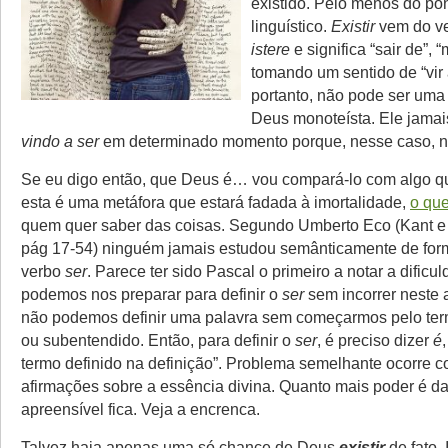
existido. Pelo menos do pon
linguístico.
Existir
vem do ve
istere
e significa “sair de”, 
tomando um sentido de “vir a 
portanto, não pode ser uma 
Deus monoteísta. Ele jamai
vindo a ser
em determinado momento porque, nesse caso, nã
Se eu digo então, que Deus é… vou compará-lo com algo q
esta é uma metáfora que estará fadada à imortalidade,
o qu
quem quer saber das coisas. Segundo Umberto Eco (Kant e o
pág 17-54) ninguém jamais estudou semânticamente de forma
verbo
ser
. Parece ter sido Pascal o primeiro a notar a dificu
podemos nos preparar para definir o
ser
sem incorrer neste 
não podemos definir uma palavra sem começarmos pelo te
ou subentendido. Então, para definir o
ser
, é preciso dizer
é
termo definido na definição”. Problema semelhante ocorre 
afirmações sobre a essência divina. Quanto mais poder é d
apreensível fica. Veja a encrenca.
Talvez haja apenas uma só chance de Deus
existir
de fato. 