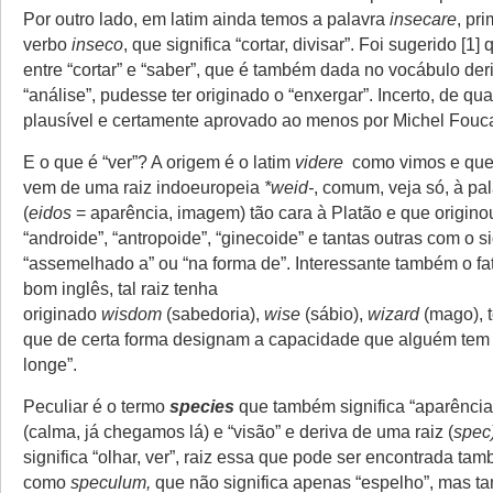
Por outro lado, em latim ainda temos a palavra
insecare
, pr
verbo
inseco
, que significa “cortar, divisar”. Foi sugerido [1]
entre “cortar” e “saber”, que é também dada no vocábulo de
“análise”, pudesse ter originado o “enxergar”. Incerto, de qu
plausível e certamente aprovado ao menos por Michel Foucau
E o que é “ver”? A origem é o latim
videre
como vimos e que,
vem de uma raiz indoeuropeia
*weid-
, comum, veja só, à pa
(
eidos
= aparência, imagem) tão cara à Platão e que origino
“androide”, “antropoide”, “ginecoide” e tantas outras com o s
“assemelhado a” ou “na forma de”. Interessante também o fa
bom inglês, tal raiz tenha
originado
wisdom
(sabedoria),
wise
(sábio),
wizard
(mago), 
que de certa forma designam a capacidade que alguém tem 
longe”.
Peculiar é o termo
species
que também significa “aparência”
(calma, já chegamos lá) e “visão” e deriva de uma raiz (
spec
significa “olhar, ver”, raiz essa que pode ser encontrada t
como
speculum,
que não significa apenas “espelho”, mas 