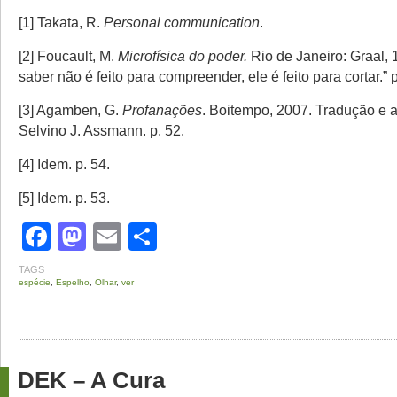
[1] Takata, R.
Personal communication
.
[2] Foucault, M.
Microfísica do poder.
Rio de Janeiro: Graal, 
saber não é feito para compreender, ele é feito para cortar.” p
[3] Agamben, G.
Profanações
. Boitempo, 2007. Tradução e 
Selvino J. Assmann. p. 52.
[4] Idem. p. 54.
[5] Idem. p. 53.
Facebook
Mastodon
Email
Share
TAGS
espécie
,
Espelho
,
Olhar
,
ver
DEK – A Cura