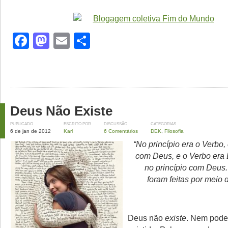
Facebook
Mastodon
Email
Share
Deus Não Existe
PUBLICADO
ESCRITO POR
DISCUSSÃO
CATEGORIAS
6 de jan de 2012
Karl
6 Comentários
DEK
,
Filosofia
“No princípio era o Verbo,
com Deus, e o Verbo era 
no princípio com Deus.
foram feitas por meio 
Deus não
existe
. Nem poder