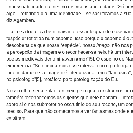
impessoabilidade ou mesmo de insubstancialidade. “Só pe
algo – referindo-o a uma identidade – se sacrificamos a sua
diz Agamben.
E a coisa toda fica bem mais interessante quando observam
“espécie” refletida num espelho. Isso porque o espelho é o
l
descoberta de que nossa “espécie”, nosso
imago
, não nos p
a percepção da imagem e o reconhecer-se nela há um inter
poetas medievais denominavam
amor
“[5]. O espelho de Na
experiência. “Se eliminarmos esse intervalo ou o prolongar
indefinidamente, a imagem é interiorizada como “fantasma”, 
na psicologia”[5], metáfora para patologização do Eu.
Nosso olhar seria então um meio pelo qual construimos um
também reconhecemos os sujeitos que nele habitam. Entreta
sobre si e nos submeter ao escrutínio de seu recorte, um cer
preciso. Para que não comecemos a ver fantasmas onde ele
existiram.