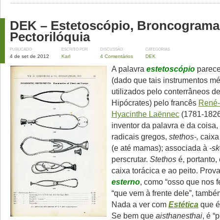
DEK – Estetoscópio, Broncograma
Pectorilóquia
PUBLICADO
ESCRITO POR
DISCUSSÃO
CATEGORIAS
4 de set de 2012
Karl
4 Comentários
DEK
A palavra
estetoscópio
parece 
(dado que tais instrumentos m
utilizados pelo conterrâneos d
Hipócrates) pelo francês
René-
Hyacinthe Laënnec
(1781-1826
inventor da palavra e da coisa, 
radicais gregos,
stethos-,
caixa
(e até mamas); associada à
-s
perscrutar.
Stethos
é, portanto,
caixa torácica e ao peito. Prov
esterno
, como “osso que nos f
“que vem à frente dele”, també
Nada a ver com
Estética
que é 
Se bem que
aisthanesthai
, é “