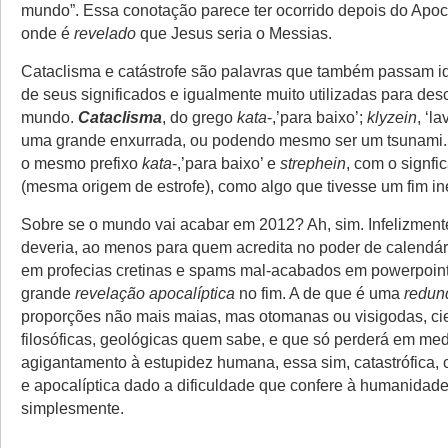
mundo”. Essa conotação parece ter ocorrido depois do Apoc
onde é
revelado
que Jesus seria o Messias.
Cataclisma e catástrofe são palavras que também passam id
de seus significados e igualmente muito utilizadas para desc
mundo.
Cataclisma
, do grego
kata
-,’para baixo’;
klyzein
, ‘l
uma grande enxurrada, ou podendo mesmo ser um tsunami
o mesmo prefixo
kata
-,’para baixo’ e
strephein
, com o signfi
(mesma origem de estrofe), como algo que tivesse um fim i
Sobre se o mundo vai acabar em 2012? Ah, sim. Infelizment
deveria, ao menos para quem acredita no poder de calendário
em profecias cretinas e spams mal-acabados em powerpoint
grande
revelação
apocalíptica
no fim. A de que é uma
redun
proporções não mais maias, mas otomanas ou visigodas, cie
filosóficas, geológicas quem sabe, e que só perderá em me
agigantamento à estupidez humana, essa sim, catastrófica, 
e apocalíptica dado a dificuldade que confere à humanidade 
simplesmente.