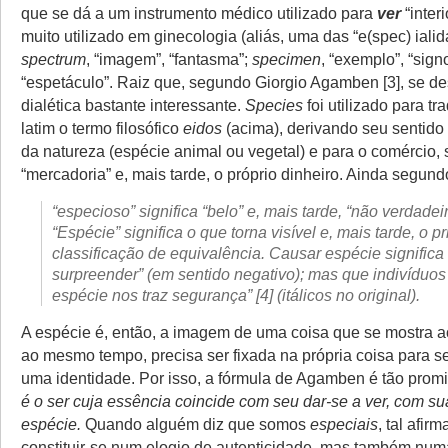
que se dá a um instrumento médico utilizado para
ver
“inter
muito utilizado em ginecologia (aliás, uma das “e(spec) iali
spectrum
, “imagem”, “fantasma”;
specimen
, “exemplo”, “sign
“espetáculo”. Raiz que, segundo Giorgio Agamben [3], se 
dialética bastante interessante.
Species
foi utilizado para tr
latim o termo filosófico
eidos
(acima), derivando seu sentido 
da natureza (espécie animal ou vegetal) e para o comércio, 
“mercadoria” e, mais tarde, o próprio dinheiro. Ainda segu
“especioso” significa “belo” e,
mais tarde
, “não verdadeir
“Espécie” significa o que torna visível e,
mais tarde
, o p
classificação de equivalência. Causar espécie significa
surpreender” (em sentido negativo); mas que indivíduo
espécie nos traz segurança” [4] (itálicos no original).
A espécie é, então, a imagem de uma coisa que se mostra a
ao mesmo tempo, precisa ser fixada na própria coisa para se
uma identidade. Por isso, a fórmula de Agamben é tão prom
é o ser cuja essência coincide com seu dar-se a ver, com su
espécie.
Quando alguém diz que somos
especiais
, tal afir
constituir-se num elogio de autenticidade, mas também numa