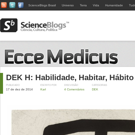
ScienceBlogs Brasil
Universo
Terra
Vida
Humanidade
Tud
DEK H: Habilidade, Habitar, Hábito
PUBLICADO
ESCRITO POR
DISCUSSÃO
CATEGORIAS
17 de dez de 2014
Karl
4 Comentários
DEK