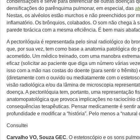
condensações e serve para diferenciar de outras doenças 
densificações do parênquima pulmonar, em especial, das
at
Nestas, os alvéolos estão murchos e não preenchidos por ma
inflamatório. Os brônquios, colabados. O som não chega à s
parede torácica com a mesma eficiência. É bem mais abafa
A pectorilóquia é representada pelo sinal radiológico do b
que, por sua vez, tem como base a anatomia patológica do
acometido. Um médico treinado, com uma manobra extrema
eficaz (solicitar ao paciente que diga um número várias vez
isso com a mão nas costas do doente (para sentir o frêmito)
(diretamente com o ouvido ou mediatamente com o estetoscó
visão radiológica e/ou da lâmina de microscopia representat
doença. A pectorilóquia tem, portanto, uma representação fi
anatomopatológica que provoca implicações no raciocínio cl
consequências terapêuticas. Pensar medicamente é sentir a 
profundidade e modificar a “história”. Pelo menos a “natural
Consultei
Carvalho VO, Souza GEC
. O estetoscópio e os sons pulm