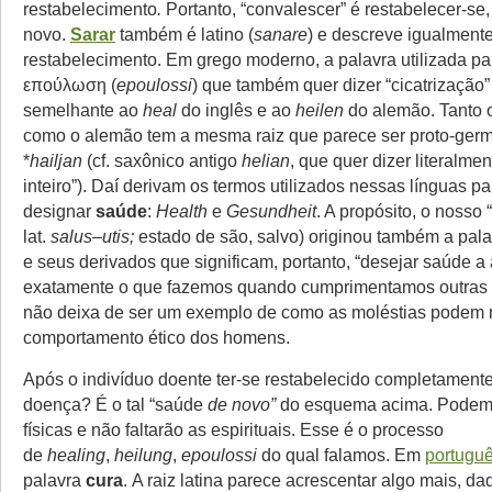
restabelecimento
.
Portanto, “convalescer” é restabelecer-se, 
novo.
Sarar
também é latino (
sanare
) e descreve igualmente
restabelecimento. Em grego moderno, a palavra utilizada par
επούλωση (
epoulossi
) que também quer dizer “cicatrização”
semelhante ao
heal
do inglês e ao
heilen
do alemão. Tanto o
como o alemão tem a mesma raiz que parece ser proto-ger
*
hailjan
(cf. saxônico antigo
helian
, que quer dizer literalmen
inteiro”). Daí derivam os termos utilizados nessas línguas pa
designar
saúde
:
Health
e
Gesundheit
. A propósito, o nosso
lat.
salus
–
utis;
estado de são, salvo) originou também a pal
e seus derivados que significam, portanto, “desejar saúde a
exatamente o que fazemos quando cumprimentamos outras 
não deixa de ser um exemplo de como as moléstias podem 
comportamento ético dos homens.
Após o indivíduo doente ter-se restabelecido completamente
doença? É o tal “saúde
de novo”
do esquema acima.
Podem 
físicas e não faltarão as espirituais. Esse é o processo
de
healing
,
heilung
,
epoulossi
do qual falamos. Em
portugu
palavra
cura
. A raiz latina parece acrescentar algo mais, d