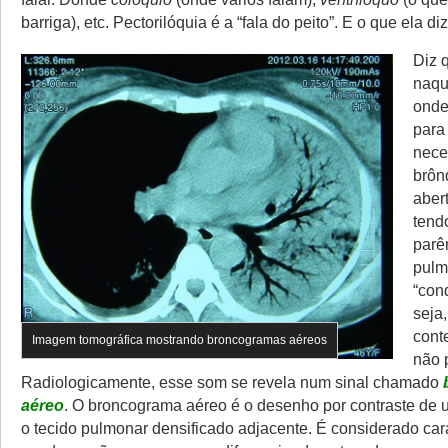
barriga), etc. Pectorilóquia é a “fala do peito”. E o que ela di
Diz 
naqu
onde
para
nece
brôn
abert
tend
parê
pulm
“con
seja
cont
Imagem tomográfica mostrando broncogramas aéreos
não p
Radiologicamente, esse som se revela num sinal chamado
aéreo
. O broncograma aéreo é o desenho por contraste de
o tecido pulmonar densificado adjacente. É considerado cara