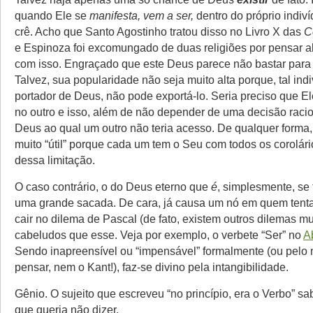
quando Ele se
manifesta, vem a ser,
dentro do próprio indiv
crê. Acho que Santo Agostinho tratou disso no Livro X das
C
e Espinoza foi excomungado de duas religiões por pensar a
com isso. Engraçado que este Deus parece não bastar para 
Talvez, sua popularidade não seja muito alta porque, tal ind
portador de Deus, não pode exportá-lo. Seria preciso que E
no outro e isso, além de não depender de uma decisão racio
Deus ao qual um outro não teria acesso. De qualquer forma
muito “útil” porque cada um tem o Seu com todos os corolár
dessa limitação.
O caso contrário, o do Deus eterno que
é
, simplesmente, se t
uma grande sacada. De cara, já causa um nó em quem tenta
cair no dilema de Pascal (de fato, existem outros dilemas m
cabeludos que esse. Veja por exemplo, o verbete “Ser” no
A
Sendo inapreensível ou “impensável” formalmente (ou pelo m
pensar, nem o Kant!), faz-se divino pela intangibilidade.
Gênio. O sujeito que escreveu “no princípio, era o Verbo” s
que queria não dizer.