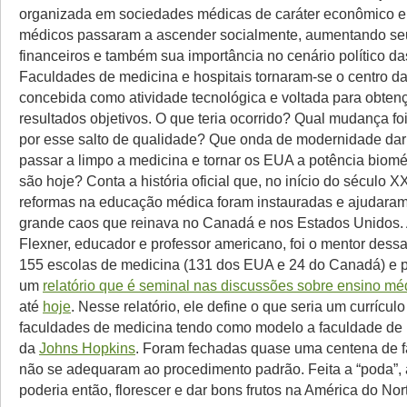
organizada em sociedades médicas de caráter econômico e c
médicos passaram a ascender socialmente, aumentando s
financeiros e também sua importância no cenário político da
Faculdades de medicina e hospitais tornaram-se o centro da
concebida como atividade tecnológica e voltada para obten
resultados objetivos. O que teria ocorrido? Qual mudança fo
por esse salto de qualidade? Que onda de modernidade dar
passar a limpo a medicina e tornar os EUA a potência biom
são hoje? Conta a história oficial que, no início do século X
reformas na educação médica foram instauradas e ajudaram
grande caos que reinava no Canadá e nos Estados Unidos
Flexner, educador e professor americano, foi o mentor dessa
155 escolas de medicina (131 dos EUA e 24 do Canadá) e 
um
relatório que é seminal nas discussões sobre ensino mé
até
hoje
. Nesse relatório, ele define o que seria um currículo
faculdades de medicina tendo como modelo a faculdade de
da
Johns Hopkins
. Foram fechadas quase uma centena de 
não se adequaram ao procedimento padrão. Feita a “poda”,
poderia então, florescer e dar bons frutos na América do Nor