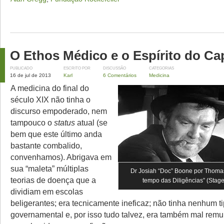
O Ethos Médico e o Espírito do Ca
PUBLICADO
ESCRITO POR
DISCUSSÃO
CATEGORIAS
16 de jul de 2013
Karl
6 Comentários
Medicina
A medicina do final do
século XIX não tinha o
discurso empoderado, nem
tampouco o
status
atual (se
bem que este último anda
bastante combalido,
convenhamos). Abrigava em
sua “maleta” múltiplas
Dr Josiah “Doc” Boone por Thomas
teorias de doença que a
tempo das Diligências” (Stag
dividiam em escolas
beligerantes; era tecnicamente ineficaz; não tinha nenhum ti
governamental e, por isso tudo talvez, era também mal rem