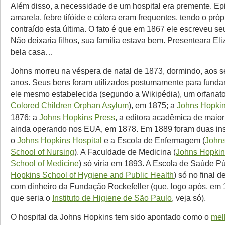
Além disso, a necessidade de um hospital era premente. Ep
amarela, febre tifóide e cólera eram frequentes, tendo o pró
contraído esta última. O fato é que em 1867 ele escreveu se
Não deixaria filhos, sua família estava bem. Presenteara E
bela casa…
Johns morreu na véspera de natal de 1873, dormindo, aos se
anos. Seus bens foram utilizados postumamente para fundar
ele mesmo estabelecida (segundo a Wikipédia), um orfanato
Colored Children Orphan Asylum
), em 1875; a
Johns Hopkin
1876; a
Johns Hopkins Press
, a editora acadêmica de maio
ainda operando nos EUA, em 1878. Em 1889 foram duas inst
o
Johns Hopkins Hospital
e a Escola de Enfermagem (
John
School of Nursing
). A Faculdade de Medicina (
Johns Hopkin
School of Medicine
) só viria em 1893. A Escola de Saúde Pú
Hopkins School of Hygiene and Public Health
) só no final 
com dinheiro da Fundação Rockefeller (que, logo após, em 1
que seria o
Instituto de Higiene de São Paulo
, veja só).
O hospital da Johns Hopkins tem sido apontado como o
mel