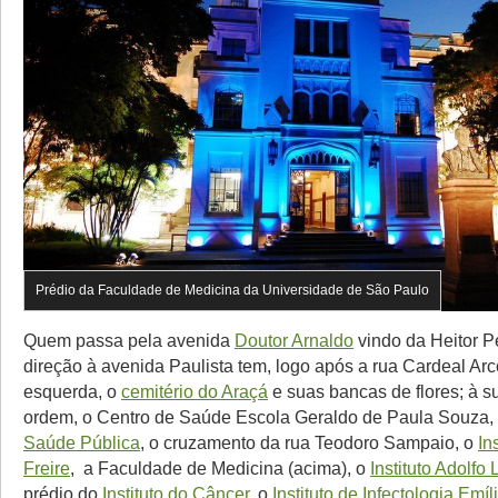
Prédio da Faculdade de Medicina da Universidade de São Paulo
Quem passa pela avenida
Doutor Arnaldo
vindo da Heitor 
direção à avenida Paulista tem, logo após a rua Cardeal Arc
esquerda, o
cemitério do Araçá
e suas bancas de flores; à su
ordem, o Centro de Saúde Escola Geraldo de Paula Souza,
Saúde Pública
, o cruzamento da rua Teodoro Sampaio, o
In
Freire
, a Faculdade de Medicina (acima), o
Instituto Adolfo 
prédio do
Instituto do Câncer
, o
Instituto de Infectologia Emí