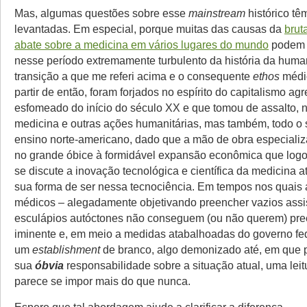
Mas, algumas questões sobre esse
mainstream
histórico tê
levantadas. Em especial, porque muitas das causas da
brut
abate sobre a medicina em vários lugares do mundo
podem t
nesse período extremamente turbulento da história da huma
transição a que me referi acima e o consequente
ethos
médic
partir de então, foram forjados no espírito do capitalismo agr
esfomeado do início do século XX e que tomou de assalto, 
medicina e outras ações humanitárias, mas também, todo o 
ensino norte-americano, dado que a mão de obra especializ
no grande óbice à formidável expansão econômica que logo
se discute a inovação tecnológica e científica da medicina at
sua forma de ser nessa tecnociência. Em tempos nos quais 
médicos – alegadamente objetivando preencher vazios assi
esculápios autóctones não conseguem (ou não querem) pree
iminente e, em meio a medidas atabalhoadas do governo fed
um
establishment
de branco, algo demonizado até, em que 
sua
óbvia
responsabilidade sobre a situação atual, uma leitu
parece se impor mais do que nunca.