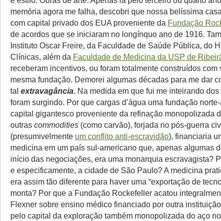
e estilo. Obras de arte. Apenas lá pelo terceiro ou quarto an
memória agora me falha, descobri que nossa belíssima casa
com capital privado dos EUA proveniente da
Fundação Rock
de acordos que se iniciaram no longínquo ano de 1916. Ta
Instituto Oscar Freire, da Faculdade de Saúde Pública, do H
Clínicas, além da
Faculdade de Medicina da USP de Ribeir
receberam incentivos, ou foram totalmente construídos com
mesma fundação. Demorei algumas décadas para me dar c
tal
extravagância
. Na medida em que fui me inteirando dos 
foram surgindo. Por que cargas d’água uma fundação nort
capital gigantesco proveniente da refinação monopolizada d
outras
commodities
(como carvão), forjada no pós-guerra civ
(presumivelmente
um conflito anti-escravidão
), financiaria 
medicina em um país sul-americano que, apenas algumas d
início das negociações, era uma monarquia escravagista? Po
e especificamente, a cidade de São Paulo? A medicina prati
era assim tão diferente para haver uma “exportação de tecn
monta? Por que a Fundação Rockefeller acatou integralmente
Flexner sobre ensino médico financiado por outra instituiçã
pelo capital da exploração também monopolizada do aço no