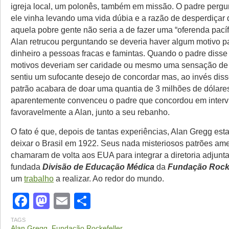
igreja local, um polonês, também em missão. O padre pergu
ele vinha levando uma vida dúbia e a razão de desperdiçar 
aquela pobre gente não seria a de fazer uma “oferenda pacíf
Alan retrucou perguntando se deveria haver algum motivo p
dinheiro a pessoas fracas e famintas. Quando o padre disse
motivos deveriam ser caridade ou mesmo uma sensação de 
sentiu um sufocante desejo de concordar mas, ao invés diss
patrão acabara de doar uma quantia de 3 milhões de dólares
aparentemente convenceu o padre que concordou em intervi
favoravelmente a Alan, junto a seu rebanho.
O fato é que, depois de tantas experiências, Alan Gregg est
deixar o Brasil em 1922. Seus nada misteriosos patrões am
chamaram de volta aos EUA para integrar a diretoria adjunt
fundada
Divisão de Educação Médica
da
Fundação Rocke
um
trabalho
a realizar. Ao redor do mundo.
Facebook
Mastodon
Email
Share
TAGS
Alan Gregg
,
Fundação Rockefeller