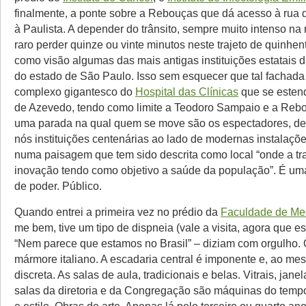
finalmente, a ponte sobre a Rebouças que dá acesso à rua
à Paulista. A depender do trânsito, sempre muito intenso na 
raro perder quinze ou vinte minutos neste trajeto de quinhe
como visão algumas das mais antigas instituições estatais 
do estado de São Paulo. Isso sem esquecer que tal fachad
complexo gigantesco do
Hospital das Clínicas
que se estend
de Azevedo, tendo como limite a Teodoro Sampaio e a Reb
uma parada na qual quem se move são os espectadores, des
nós instituições centenárias ao lado de modernas instalaçõe
numa paisagem que tem sido descrita como local “onde a tra
inovação tendo como objetivo a saúde da população”. É u
de poder. Público.
Quando entrei a primeira vez no prédio da
Faculdade de Me
me bem, tive um tipo de dispneia (vale a visita, agora que es
“Nem parece que estamos no Brasil” – diziam com orgulho. O
mármore italiano. A escadaria central é imponente e, ao m
discreta. As salas de aula, tradicionais e belas. Vitrais, janel
salas da diretoria e da Congregação são máquinas do temp