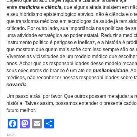
Espero que tal abordagem ajude a clarificar a diferença
entre
medicina
e
ciência,
que alguns ainda insistem em nã
e seu hibridismo epistemológico atávico, não é ciência e o t
que transforma médicos em tecnólogos da saúde já tem sido
criticado. Por outro lado, sua importância nas políticas de s
uma atividade estratégica ao poder estatal. Reduzir a medi
instrumento político é perigoso e ineficaz, e a história é pr
que mostram que quem mais sofre com isso sempre são os 
Vivemos as vicissitudes de um modelo médico que escolhe
anos. Achar que as responsabilidades desse modelo reca
seus executores de branco é um ato de
pusilanimidade
. Ao
médicos, não reconhecer nossas responsabilidades sobre ta
covardia
.
Um passo atrás, por favor. Que outros possam me ajudar a r
história. Talvez assim, possamos entender o presente caótic
futuro melhor.
Facebook
Mastodon
Email
Share
TAGS