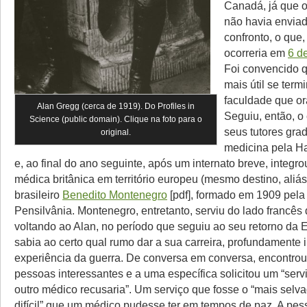
Canadá, já que 
não havia enviad
confronto, o que,
ocorreria em
6 d
Foi convencido q
mais útil se term
faculdade que or
Alan Gregg (cerca de 1919). Do Profiles in
Seguiu, então, o
Science (public domain). Clique na foto para o
seus tutores gr
original.
medicina pela H
e, ao final do ano seguinte, após um internato breve, integr
médica britânica em território europeu (mesmo destino, aliás
brasileiro
Benedito Montenegro
[pdf], formado em 1909 pela
Pensilvânia. Montenegro, entretanto, serviu do lado francês d
voltando ao Alan, no período que seguiu ao seu retorno da 
sabia ao certo qual rumo dar a sua carreira, profundamente
experiência da guerra. De conversa em conversa, encontro
pessoas interessantes e a uma específica solicitou um “ser
outro médico recusaria”. Um serviço que fosse o “mais sel
difícil” que um médico pudesse ter em tempos de paz. A pe