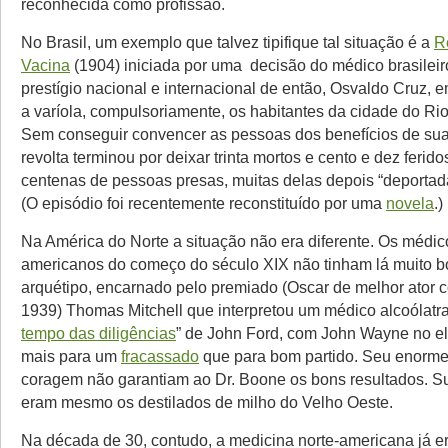
reconhecida como profissão.
No Brasil, um exemplo que talvez tipifique tal situação é a
R
Vacina
(1904) iniciada por uma decisão do médico brasileir
prestígio nacional e internacional de então, Osvaldo Cruz, e
a varíola, compulsoriamente, os habitantes da cidade do Rio
Sem conseguir convencer as pessoas dos benefícios de sua
revolta terminou por deixar trinta mortos e cento e dez ferid
centenas de pessoas presas, muitas delas depois “deportada
(O episódio foi recentemente reconstituído por uma
novela
.)
Na América do Norte a situação não era diferente. Os médic
americanos do começo do século XIX não tinham lá muito b
arquétipo, encarnado pelo premiado (Oscar de melhor ator 
1939) Thomas Mitchell que interpretou um médico alcoólatra 
tempo das diligências
” de John Ford, com John Wayne no el
mais para um
fracassado
que para bom partido. Seu enorme
coragem não garantiam ao Dr. Boone os bons resultados. S
eram mesmo os destilados de milho do Velho Oeste.
Na década de 30, contudo, a medicina norte-americana já e