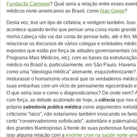
Fundação Carnegie
? Qual seria a relação entre esses even
médicos norte-americanos ao Brasil, como
Alan Gregg
?
Desta vez, tive um tipo de cefaleia; e vertigem também. Iss
acontece quando tenho que pensar uma coisa muito grande
minha cabeça não vai dar conta de pensar tudo, até o fim. Me
relacionar os discursos de vários colegas e entidades médic
expostos que estão por força de atitudes governamentais (v
Programa Mais Médicos, etc), com as bases da estruturação
médico no Brasil e, particularmente, em São Paulo. Haveria
como uma “ideologia médica” alienante, esquizofrenizante?
misturasse o humanismo visceral que os verdadeiros médi
suas entranhas com um vício de pensamento egocentrado e 
O que seria isso e como o diagnosticamos? De onde vem? A
com força, ao debate acalorado de hoje, a
ciência
que nos 
própria
sabedoria prática médica
como argumentos inelutá
criticismo “laico”, não estaríamos também invocando os fa
certo “conservadorismo sofisticado”, autoritário e paternalis
dos grandes filantropistas à frente de suas poderosas funda
isso alguma relação com a
enorme crise na saúde norte-am