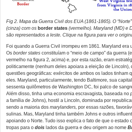
Fig 2. Mapa da Guerra Civil dos EUA (1861-1865). O “Norte” 
(cinza) com os
border states
(vermelho). Maryland (MD) e 
são representados a leste. Clique na figura para ver o origina
Foi quando a Guerra Civil irrompeu em 1861. Maryland era
Os
border
states
constituíam o “meio de campo” da guerra (
vermelho na figura 2, acima) e, por esta razão, eram estratég
politicamente (nenhum deles apoiara a eleição de Lincoln), 
questões geográficas: exércitos de ambos os lados tinham 
eles. Maryland, particularmente, tendo Baltimore, sua capita
sessenta quilômetros de Washington DC, foi palco de sangr
Além disso, tinha uma economia escravagista, baseada no
a família de Johns), hostil a Lincoln, dominada por republica
sendo a maioria dos
marylanders,
por essas razões
,
favoráv
sulinas. Mas, Maryland tinha também Johns e outros influen
apoiando o Norte. Tudo isso explica o fato de que o estado 
tropas para o
dois
lados da guerra e deu origem ao nome
B