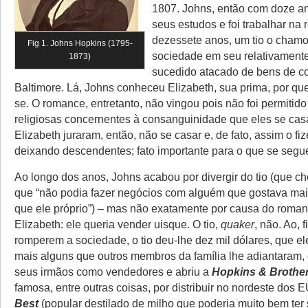
1807. Johns, então com doze an
seus estudos e foi trabalhar na 
dezessete anos, um tio o cham
Fig 1. Johns Hopkins (1795-
sociedade em seu relativament
1873)
sucedido atacado de bens de 
Baltimore. Lá, Johns conheceu Elizabeth, sua prima, por q
se. O romance, entretanto, não vingou pois não foi permitid
religiosas concernentes à consanguinidade que eles se ca
Elizabeth juraram, então, não se casar e, de fato, assim o fi
deixando descendentes; fato importante para o que se segu
Ao longo dos anos, Johns acabou por divergir do tio (que c
que “não podia fazer negócios com alguém que gostava mai
que ele próprio”) – mas não exatamente por causa do roman
Elizabeth: ele queria vender uisque. O tio,
quaker
, não. Ao, 
romperem a sociedade, o tio deu-lhe dez mil dólares, que e
mais alguns que outros membros da família lhe adiantaram, 
seus irmãos como vendedores e abriu a
Hopkins & Brothe
famosa, entre outras coisas, por distribuir no nordeste dos 
Best
(popular destilado de milho que poderia muito bem ter