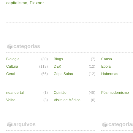
capitalismo
,
Flexner
categorias
Biologia
(30)
Blogs
(7)
Causo
Cultura
(113)
DEK
(12)
Ebola
Geral
(66)
Gripe Suína
(12)
Habermas
neandertal
(1)
Opinião
(48)
Pós-modernismo
Velho
(3)
Visita de Médico
(6)
arquivos
categoria