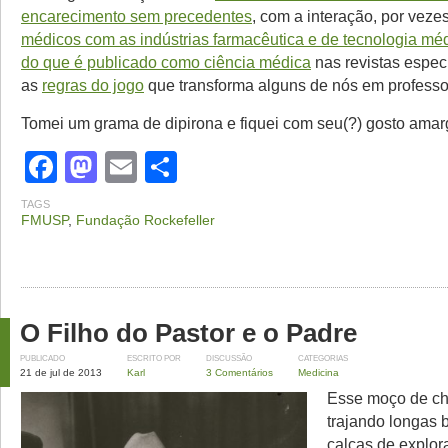
encarecimento sem precedentes
, com a interação, por veze
médicos com as indústrias farmacêutica e de tecnologia mé
do que é publicado como ciência médica
nas revistas espec
as
regras do jogo
que transforma alguns de nós em professor
Tomei um grama de dipirona e fiquei com seu(?) gosto amar
Facebook
Mastodon
Email
Share
TAGS
FMUSP
,
Fundação Rockefeller
O Filho do Pastor e o Padre
PUBLICADO
ESCRITO POR
DISCUSSÃO
CATEGORIAS
21 de jul de 2013
Karl
3 Comentários
Medicina
Esse moço de ch
trajando longas 
calças de explo