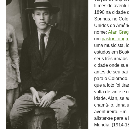
filmes de aventu
1890 na cidade 
Springs, no Colo
Unidos da Améri
nome:
Alan Greg
um
pastor congr
uma musicista, l
estudos em Bosto
seus três irmãos
cidade onde sua f
antes de seu pai 
para o Colorado
que a foto foi tir
volta de vinte e
idade. Alan, se
chamá-lo, tinha u
aventureiro. Em 
alistar-se para a
Mundial (1914-18