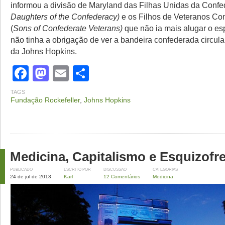
informou a divisão de Maryland das Filhas Unidas da Confe
Daughters of the Confederacy)
e os Filhos de Veteranos Co
(
Sons of Confederate Veterans)
que não ia mais alugar o es
não tinha a obrigação de ver a bandeira confederada circu
da Johns Hopkins.
Facebook
Mastodon
Email
Share
TAGS
Fundação Rockefeller
,
Johns Hopkins
Medicina, Capitalismo e Esquizofr
PUBLICADO
ESCRITO POR
DISCUSSÃO
CATEGORIAS
24 de jul de 2013
Karl
12 Comentários
Medicina