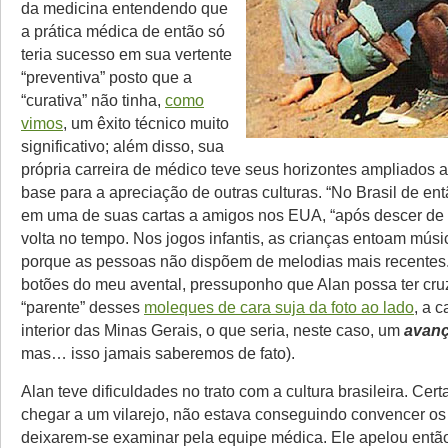
da medicina entendendo que
a prática médica de então só
teria sucesso em sua vertente
“preventiva” posto que a
“curativa” não tinha,
como
vimos
, um êxito técnico muito
significativo; além disso, sua
própria carreira de médico teve seus horizontes ampliados a
base para a apreciação de outras culturas. “No Brasil de ent
em uma de suas cartas a amigos nos EUA, “após descer de 
volta no tempo. Nos jogos infantis, as crianças entoam músi
porque as pessoas não dispõem de melodias mais recentes.
botões do meu avental, pressuponho que Alan possa ter cr
“parente” desses
moleques de cara suja da foto ao lado
, a c
interior das Minas Gerais, o que seria, neste caso, um
avan
mas… isso jamais saberemos de fato).
Alan teve dificuldades no trato com a cultura brasileira. Cert
chegar a um vilarejo, não estava conseguindo convencer o
deixarem-se examinar pela equipe médica. Ele apelou entã