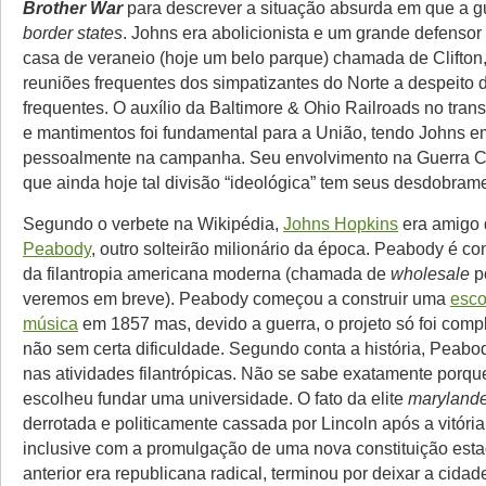
Brother War
para descrever a situação absurda em que a g
border
states
. Johns era abolicionista e um grande defenso
casa de veraneio (hoje um belo parque) chamada de Clifton,
reuniões frequentes dos simpatizantes do Norte a despeito d
frequentes. O auxílio da Baltimore & Ohio Railroads no trans
e mantimentos foi fundamental para a União, tendo Johns
pessoalmente na campanha. Seu envolvimento na Guerra Ci
que ainda hoje tal divisão “ideológica” tem seus desdobrame
Segundo o verbete na Wikipédia,
Johns Hopkins
era amigo
Peabody
, outro solteirão milionário da época. Peabody é co
da filantropia americana moderna (chamada de
wholesale
p
veremos em breve). Peabody começou a construir uma
esco
música
em 1857 mas, devido a guerra, o projeto só foi com
não sem certa dificuldade. Segundo conta a história, Peabo
nas atividades filantrópicas. Não se sabe exatamente porq
escolheu fundar uma universidade. O fato da elite
marylande
derrotada e politicamente cassada por Lincoln após a vitória
inclusive com a promulgação de uma nova constituição esta
anterior era republicana radical, terminou por deixar a cida