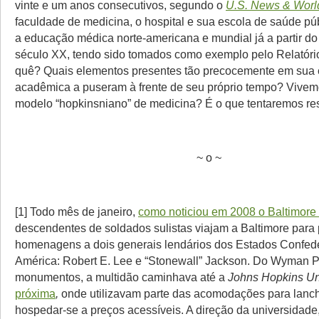
vinte e um anos consecutivos, segundo o
U.S. News & Worl
faculdade de medicina, o hospital e sua escola de saúde p
a educação médica norte-americana e mundial já a partir d
século XX, tendo sido tomados como exemplo pelo Relatório
quê? Quais elementos presentes tão precocemente em sua e
acadêmica a puseram à frente de seu próprio tempo? Vive
modelo “hopkinsniano” de medicina? É o que tentaremos res
~ o ~
[1] Todo mês de janeiro,
como noticiou em 2008 o Baltimore
descendentes de soldados sulistas viajam a Baltimore para 
homenagens a dois generais lendários dos Estados Confed
América: Robert E. Lee e “Stonewall” Jackson. Do Wyman Pa
monumentos, a multidão caminhava até a
Johns Hopkins Uni
próxima
,
onde utilizavam parte das acomodações para lanc
hospedar-se a preços acessíveis. A direção da universidade,