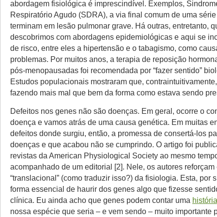
abordagem fisiológica é imprescindível. Exemplos, Sindrom
Respiratório Agudo (SDRA), a via final comum de uma série 
terminam em lesão pulmonar grave. Há outras, entretanto, q
descobrimos com abordagens epidemiológicas e aqui se inc
de risco, entre eles a hipertensão e o tabagismo, como cau
problemas. Por muitos anos, a terapia de reposição hormon
pós-menopausadas foi recomendada por “fazer sentido” bio
Estudos populacionais mostraram que, contraintuitivamente
fazendo mais mal que bem da forma como estava sendo pres
Defeitos nos genes não são doenças. Em geral, ocorre o con
doença e vamos atrás de uma causa genética. Em muitas e
defeitos donde surgiu, então, a promessa de consertá-los pa
doenças e que acabou não se cumprindo. O artigo foi public
revistas da American Physiological Society ao mesmo temp
acompanhado de um editorial [2]. Nele, os autores reforçam
“translacional” (como traduzir isso?) da fisiologia. Esta, por 
forma essencial de haurir dos genes algo que fizesse senti
clínica. Eu ainda acho que genes podem contar uma
históri
nossa espécie que seria – e vem sendo – muito importante 