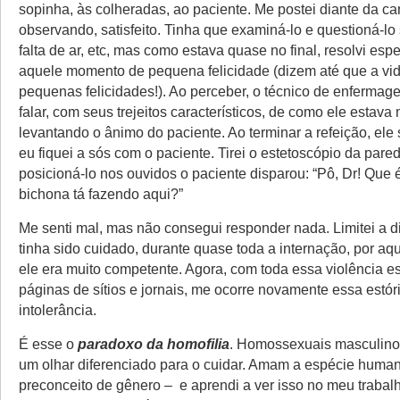
sopinha, às colheradas, ao paciente. Me postei diante da ca
observando, satisfeito. Tinha que examiná-lo e questioná-lo
falta de ar, etc, mas como estava quase no final, resolvi espe
aquele momento de pequena felicidade (dizem até que a vida
pequenas felicidades!). Ao perceber, o técnico de enferma
falar, com seus trejeitos característicos, de como ele estava 
levantando o ânimo do paciente. Ao terminar a refeição, ele 
eu fiquei a sós com o paciente. Tirei o estetoscópio da pare
posicioná-lo nos ouvidos o paciente disparou: “Pô, Dr! Que 
bichona tá fazendo aqui?”
Me senti mal, mas não consegui responder nada. Limitei a d
tinha sido cuidado, durante quase toda a internação, por aq
ele era muito competente. Agora, com toda essa violência 
páginas de sítios e jornais, me ocorre novamente essa estór
intolerância.
É esse o
paradoxo da homofilia
. Homossexuais masculino
um olhar diferenciado para o cuidar. Amam a espécie huma
preconceito de gênero – e aprendi a ver isso no meu trabalh