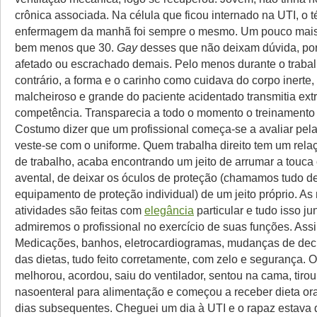
crônica associada. Na célula que ficou internado na UTI, o t
enfermagem da manhã foi sempre o mesmo. Um pouco mais
bem menos que 30.
Gay
desses que não deixam dúvida, po
afetado ou escrachado demais. Pelo menos durante o trabal
contrário, a forma e o carinho como cuidava do corpo inerte,
malcheiroso e grande do paciente acidentado transmitia ex
competência. Transparecia a todo o momento o treinamento 
Costumo dizer que um profissional começa-se a avaliar pel
veste-se com o uniforme. Quem trabalha direito tem um rela
de trabalho, acaba encontrando um jeito de arrumar a touca 
avental, de deixar os óculos de proteção (chamamos tudo d
equipamento de proteção individual) de um jeito próprio. A
atividades são feitas com
elegância
particular e tudo isso ju
admiremos o profissional no exercício de suas funções. Assi
Medicações, banhos, eletrocardiogramas, mudanças de decú
das dietas, tudo feito corretamente, com zelo e segurança. 
melhorou, acordou, saiu do ventilador, sentou na cama, tiro
nasoenteral para alimentação e começou a receber dieta ora
dias subsequentes. Cheguei um dia à UTI e o rapaz estava