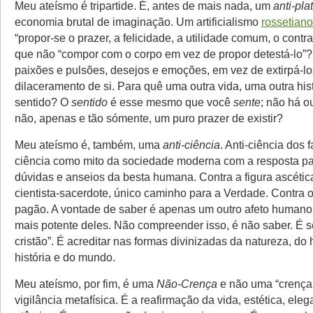
Meu ateísmo é tripartide. É, antes de mais nada, um
anti-pl
economia brutal de imaginação. Um artificialismo
rossetiano
“propor-se o prazer, a felicidade, a utilidade comum, o contra
que não “compor com o corpo em vez de propor detestá-lo”
paixões e pulsões, desejos e emoções, em vez de extirpá-l
dilaceramento de si. Para quê uma outra vida, uma outra hist
sentido? O
sentido
é esse mesmo que você
sente
; não há o
não, apenas e tão sómente, um puro prazer de existir?
Meu ateísmo é, também, uma
anti-ciência
. Anti-ciência dos f
ciência como mito da sociedade moderna com a resposta pa
dúvidas e anseios da besta humana. Contra a figura ascétic
cientista-sacerdote, único caminho para a Verdade. Contra o
pagão. A vontade de saber é apenas um outro afeto humano,
mais potente deles. Não compreender isso, é não saber. É s
cristão”. É acreditar nas formas divinizadas da natureza, d
história e do mundo.
Meu ateísmo, por fim, é uma
Não-Crença
e não uma “crença
vigilância metafísica. É a reafirmação da vida, estética, elega