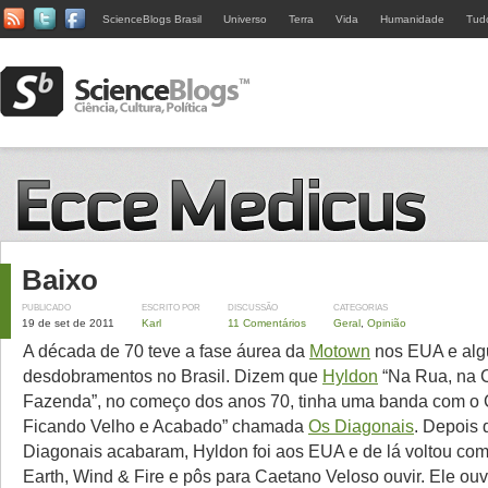
ScienceBlogs Brasil
Universo
Terra
Vida
Humanidade
Tud
Baixo
PUBLICADO
ESCRITO POR
DISCUSSÃO
CATEGORIAS
19 de set de 2011
Karl
11 Comentários
Geral
,
Opinião
A década de 70 teve a fase áurea da
Motown
nos EUA e alg
desdobramentos no Brasil. Dizem que
Hyldon
“Na Rua, na 
Fazenda”, no começo dos anos 70, tinha uma banda com o 
Ficando Velho e Acabado” chamada
Os Diagonais
. Depois
Diagonais acabaram, Hyldon foi aos EUA e de lá voltou co
Earth, Wind & Fire e pôs para Caetano Veloso ouvir. Ele ouv