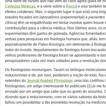
uma série de razões que não vêm ao caso agora (para ler ma
Certezas Médicas
, e a série sobre o
Risco
) e isso também t
efeitos colaterais. Mas, o segundo lugar é que está uma brig
estudos focados em
laboratórios
(experimental) e
pacientes
clínica) têm se engalfinhado em tentar mostrar quem trouxe
contribuições para a ciência médica. Nos últimos anos, os 
experimentais têm ganho de goleada. Agências fomentador
verbas para pesquisas em fisiologia humana que, aliás, te
pejorativamente de
Paleo-fisiologia,
em detrimento à Biologi
redor do mundo, departamentos de fisiologia foram trocand
velhos professores de fisiologia foram se aposentando e da
pesquisadores cada vez mais voltados para a revolução dos
Os fisiologistas resmungam. Taxam os biólogos moleculare
reducionistas
e de, por isso, perderem a noção do todo. Na 
setembro do
Journal Applied Physiology
, uma das cartilhas
fisiologistas, um artigo interessante foi publicado [1] (e me 
enviado por um amigo que sabe que eu gosto do assunto). 
dizendo que o reducionismo, com os vários sabores da biolo
falhou em possibilitar a tão prometida revolução na medicina