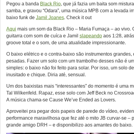
Pegou a banda
Black Rio
, que já fazia um baita som mistur
samba, e gravou “Odara”, uma música MPB com a levada im
baixo funk de
Jamil Joanes
. Check it out
Aqui
mais um som da Black Rio – Maria Fumaça – ao vivo. 
guitarra com som de cuíca e Jamil
slapeando
aos 1:28, atrás
groove total e o som, de uma atualidade impressionante.
O baixo elétrico e o contra-baixo são instrumentos grandes,
pesadas. Fazer um solo com um trambolho desses não é um
simples: o baixo não foi feito para solar. Por isso, um solo d
inusitado e chique. Diria até, sensual.
Um dos baixistas mais “interessantes” do momento é uma 
Tal Wilkenfeld. Rapaz, esse solo com Jeff Beck no Crossroad
A música chama-se Cause We’ve Ended as Lovers.
Aproveitei pra pegar dois papeis de parede do vídeo, evide
performance maravilhosa que fez até o mito JB curvar-se – 
grande amigo DRH – e disponibilizo aos amantes do baixo.