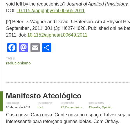
void left by the reductionists?
Journal of Applied Physiology,
DOI:
10.1152/japplphysiol.00565.2011
[2] Peter D. Wagner and David J. Paterson. Am J Physiol Hea
September , 2011; 301 (3): H627-H628. Published online befo
2011, doi:
10.​1152/​ajpheart.​00649.​2011
Facebook
Mastodon
Email
Share
TAGS
reducionismo
Manifesto Ateológico
PUBLICADO
ESCRITO POR
DISCUSSÃO
CATEGORIAS
10 de set de 2011
Karl
22 Comentários
Filosofia
,
Opinião
Casa nova. Cara nova. Gente nova no espaço. Talvez seja
interessante para reforçar algumas ideias. Com Onfray.