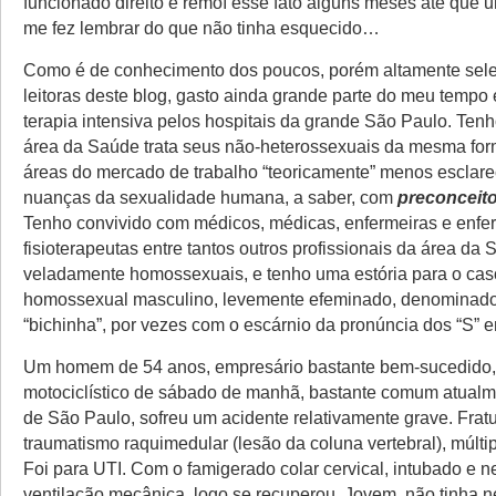
funcionado direito e remoí esse fato alguns meses até que u
me fez lembrar do que não tinha esquecido…
Como é de conhecimento dos poucos, porém altamente selet
leitoras deste blog, gasto ainda grande parte do meu temp
terapia intensiva pelos hospitais da grande São Paulo. Ten
área da Saúde trata seus não-heterossexuais da mesma for
áreas do mercado de trabalho “teoricamente” menos esclare
nuanças da sexualidade humana, a saber, com
preconceit
Tenho convivido com médicos, médicas, enfermeiras e enfer
fisioterapeutas entre tantos outros profissionais da área da 
veladamente homossexuais, e tenho uma estória para o cas
homossexual masculino, levemente efeminado, denominado
“bichinha”, por vezes com o escárnio da pronúncia dos “S” e
Um homem de 54 anos, empresário bastante bem-sucedido
motociclístico de sábado de manhã, bastante comum atualm
de São Paulo, sofreu um acidente relativamente grave. Fratu
traumatismo raquimedular (lesão da coluna vertebral), múlti
Foi para UTI. Com o famigerado colar cervical, intubado e 
ventilação mecânica, logo se recuperou. Jovem, não tinha