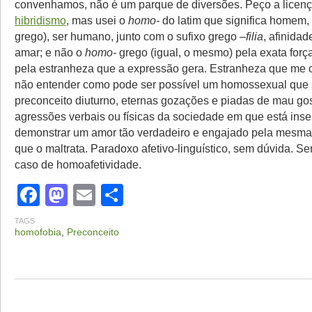
convenhamos, não é um parque de diversões. Peço a licenç
hibridismo
, mas usei o
homo-
do latim que significa homem,
grego), ser humano, junto com o sufixo grego
–filia
, afinidad
amar; e não o
homo-
grego (igual, o mesmo) pela exata força
pela estranheza que a expressão gera. Estranheza que me c
não entender como pode ser possível um homossexual que 
preconceito diuturno, eternas gozações e piadas de mau go
agressões verbais ou físicas da sociedade em que está inse
demonstrar um amor tão verdadeiro e engajado pela mesma
que o maltrata. Paradoxo afetivo-linguístico, sem dúvida. S
caso de homoafetividade.
Facebook
Mastodon
Email
Share
TAGS
homofobia
,
Preconceito