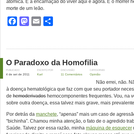
atômica. É a encarnação do viver aqui e agora. É o morrer h
morte de um leão.
Facebook
Mastodon
Email
Share
O Paradoxo da Homofilia
PUBLICADO
ESCRITO POR
DISCUSSÃO
CATEGORIAS
4 de set de 2011
Karl
11 Comentários
Opinião
Não errei, não. Nã
à doença hematológica que faz com que seu portador necess
de
hemoderivados
hemocomponentes frequentes. Vou, na ve
sobre outra doença, essa talvez mais grave, mais prevalente
Por detrás da
manchete
, “apenas” mais um caso de agress
“bichinha”. Chamou minha atenção, o fato de o agredido tra
Saúde. Talvez por essa razão, minha
máquina de esquecer