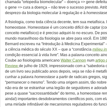
chamada “ortopedia biomolecular” – doença => gene defeit
o gene => cura a doença – não teve o sucesso previsto. Atrib
desprezo da biologia molecular à regulação e à
homeostas
A fisiologia, como toda ciência decente, tem sua metafísica
homeostase. Homeostase é um conceito difícil de captar (c
conceito metafísico) e é preciso adquiri-lo no escuro. De pos
mundo maravilhoso da fisiologia se abre para você. Em 18
Bernard escreveu na “Introdução à Medicina Experimental” –
a ciência médica do século XX – que a “constância
milieu in
condição essencial à vida livre”. Mas a palavra-conceito aind
Coube ao fisiologista americano
Walter Cannon
num
artigo
Review
de julho de 1929, impressionado com a “sabedoria do
de um livro seu publicado anos depois, veja se não é metafís
cunhar a palavra
homeostase
a partir de radicais gregos, si
“permanecer o mesmo”. Tendo uma origem assim, tão nobre 
não era de se estranhar uma legião de seguidores e adora
pese a quase “sacrossantidade” do termo, a homeostase re
ainda!) importantes desdobramentos científicos pois, com el
uma miríade infindável de mecanismos reguladores do fun