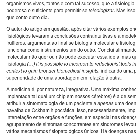
organismos vivos, tantos e com tal sucesso, que a fisiologia
poderosa o suficiente para permitir-se
teleologizar
. Mas isso
que conto outro dia.
O autor do artigo em questão, após citar vários exemplos o
fisiológicos levaram a conclusões contraintuitivas e a mode
frutíferos, argumenta ao final se biologia molecular e fisiol
funcionar como instrumentos um do outro. Conclui afirmando
molecular não quer ou não pode executar essa ideia, mas q
fisiologia
(…) it is possible to incorporate reductionist tools i
context to gain broader biomedical insights,
indicando uma p
superioridade de uma abordagem em relação à outra.
A medicina é, por natureza, integrativa. Uma máxima conhec
implantada tal qual um chip em nossos cérebros) é a de sem
atribuir a sintomatologia de um paciente a
apenas
uma doenç
navalha de Ockham hipocrática. Isso, necessariamente, imp
interrelação entre orgãos e funções, em especial nas doenç
agrupamento de sintomas concorrentes em sindromes levou
vários mecanismos fisiopatológicos únicos. Há doenças nas