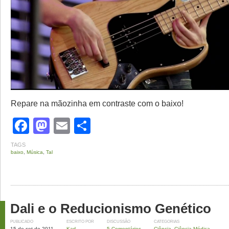
Repare na mãozinha em contraste com o baixo!
Facebook
Mastodon
Email
Share
TAGS
baixo
,
Música
,
Tal
Dali e o Reducionismo Genético
PUBLICADO
ESCRITO POR
DISCUSSÃO
CATEGORIAS
15 de set de 2011
Karl
5 Comentários
Ciência
,
Ciência Médica