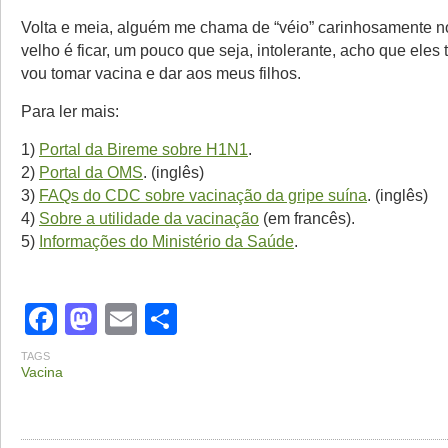
Volta e meia, alguém me chama de “véio” carinhosamente no 
velho é ficar, um pouco que seja, intolerante, acho que eles
vou tomar vacina e dar aos meus filhos.
Para ler mais:
1)
Portal da Bireme sobre H1N1
.
2)
Portal da OMS
. (inglês)
3)
FAQs do CDC sobre vacinação da gripe suína
. (inglês)
4)
Sobre a utilidade da vacinação
(em francês).
5)
Informações do Ministério da Saúde
.
Facebook
Mastodon
Email
Share
TAGS
Vacina