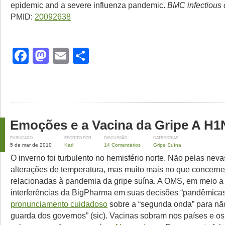
epidemic and a severe influenza pandemic.
BMC infectious 
PMID:
20092638
Facebook
Mastodon
Email
Share
Emoções e a Vacina da Gripe A H1
PUBLICADO
ESCRITO POR
DISCUSSÃO
CATEGORIAS
5 de mar de 2010
Karl
14 Comentários
Gripe Suína
O inverno foi turbulento no hemisfério norte. Não pelas nev
alterações de temperatura, mas muito mais no que concerne 
relacionadas à pandemia da gripe suína. A OMS, em meio 
interferências da BigPharma em suas decisões “pandêmicas
pronunciamento cuidadoso
sobre a “segunda onda” para não
guarda dos governos” (sic). Vacinas sobram nos países e o