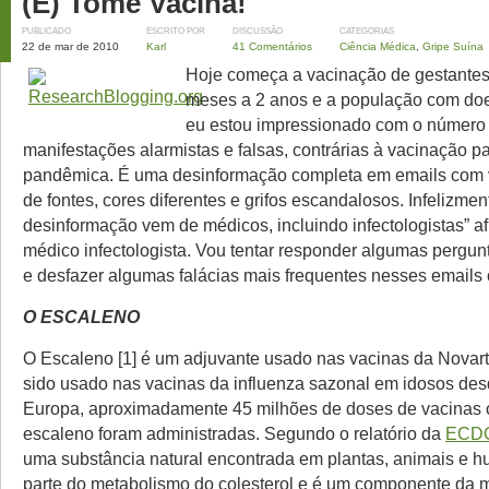
(E) Tome Vacina!
PUBLICADO
ESCRITO POR
DISCUSSÃO
CATEGORIAS
22 de mar de 2010
Karl
41 Comentários
Ciência Médica
,
Gripe Suína
Hoje começa a vacinação de gestantes,
meses a 2 anos e a população com doe
eu estou impressionado com o número
manifestações alarmistas e falsas, contrárias à vacinação pa
pandêmica. É uma desinformação completa em emails com 
de fontes, cores diferentes e grifos escandalosos. Infelizmen
desinformação vem de médicos, incluindo infectologistas” a
médico infectologista. Vou tentar responder algumas pergun
e desfazer algumas falácias mais frequentes nesses emails 
O ESCALENO
O Escaleno [1] é um adjuvante usado nas vacinas da Novar
sido usado nas vacinas da influenza sazonal em idosos de
Europa, aproximadamente 45 milhões de doses de vacinas
escaleno foram administradas. Segundo o relatório da
ECD
uma substância natural encontrada em plantas, animais e 
parte do metabolismo do colesterol e é um componente da