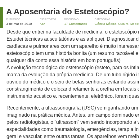
A Aposentaria do Estetoscópio?
PUBLICADO
ESCRITO POR
DISCUSSÃO
CATEGORIAS
3 de mar de 2010
Karl
17 Comentários
Ciência Médica
,
Cultura
,
Medic
Desde que entrei na faculdade de medicina, o estetoscópio 
Estudei técnicas auscultatórias e as apliquei. Diagnosticar
cardíacas e pulmonares com um aparelho é muito interessan
estetoscópio tem uma história bonita (um resumo razoável 
qualquer dia conto essa história em bom português).
A evolução tecnológica do estetoscópio (esteto, para os ínt
marca da evolução da própria medicina. De um tubo rígido in
ouvido do médico e o seio de belas senhoras evitando assi
constrangimento de colocar diretamente a orelha em locais 
instrumento acústico e, recentemente, eletrônico, foram qua
Recentemente, a ultrassonografia (USG) vem ganhando um
imaginado na prática médica. Antes, um campo dominado e
pelos radiologistas, o “ultrassom” vem sendo incorporado a 
especialidades como traumatologia, emergências, terapia int
geral e vascular, entre outras tantas. Os aparelhos vem mel