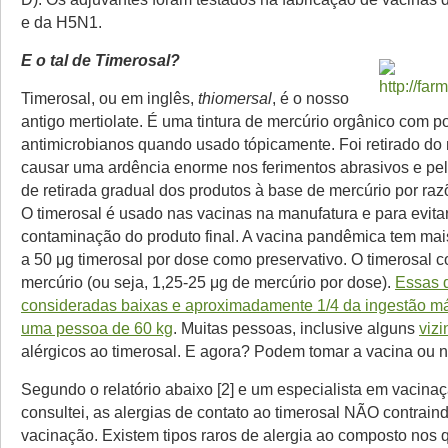
e da H5N1.
E o tal de Timerosal?
Timerosal, ou em inglês,
thiomersal
, é o nosso
antigo mertiolate. É uma tintura de mercúrio orgânico com p
antimicrobianos quando usado tópicamente. Foi retirado do
causar uma ardência enorme nos ferimentos abrasivos e pe
de retirada gradual dos produtos à base de mercúrio por raz
O timerosal é usado nas vacinas na manufatura e para evita
contaminação do produto final. A vacina pandêmica tem ma
a 50 μg timerosal por dose como preservativo. O timerosal
mercúrio (ou seja, 1,25-25 μg de mercúrio por dose).
Essas 
consideradas baixas e aproximadamente 1/4 da ingestão má
uma pessoa de 60 kg
. Muitas pessoas, inclusive alguns
viz
alérgicos ao timerosal. E agora? Podem tomar a vacina ou 
Segundo o relatório abaixo [2] e um especialista em vacina
consultei, as alergias de contato ao timerosal NÃO contrain
vacinação. Existem tipos raros de alergia ao composto nos 