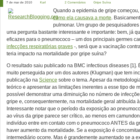
7 de mar de 2010
Karl
2 Comentários
Gripe Suína
Quando a epidemia de gripe começou
como ela causava a morte
. Basicament
pulmonar. Um grupo de pesquisadores 
uma pergunta bastante interessante e importante: bem, já q
eficazes para o pneumococo – um dos principais germes c
infecções respiratórias graves
-, será que a vacinação cont
teria impacto na mortalidade por gripe suína?
O resultado saiu publicado na BMC infectious diseases [1]. 
muito perseguida por um dos autores (Klugman) que tem in
publicação na
Science
sobre o tema. Apesar da metodologi
teórico e apresentar as limitações inerentes a esse tipo de m
possível demonstrar uma diminuição no número de infecçõe
gripe e, consequentemente, na mortalidade geral atribuída 
Interessante notar que o período da exposição ao pneumoc
ao vírus da gripe parece ser crítico, ao menos em camundon
indivíduo entre em contato com o pneumococo ANTES da gr
haver aumento da mortalidade. Se a exposição é concomitan
intermediário ocorre. Mas é grandemente aumentado se a e