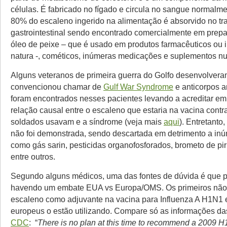
células. É fabricado no fígado e circula no sangue normalme
80% do escaleno ingerido na alimentação é absorvido no tr
gastrointestinal sendo encontrado comercialmente em pre
óleo de peixe – que é usado em produtos farmacêuticos ou i
natura -, cométicos, inúmeras medicações e suplementos nut
Alguns veteranos de primeira guerra do Golfo desenvolvera
convencionou chamar de
Gulf War Syndrome
e anticorpos a
foram encontrados nesses pacientes levando a acreditar em
relação causal entre o escaleno que estaria na vacina contr
soldados usavam e a síndrome (veja mais
aqui
). Entretanto
não foi demonstrada, sendo descartada em detrimento a inú
como gás sarin, pesticidas organofosforados, brometo de pir
entre outros.
Segundo alguns médicos, uma das fontes de dúvida é que p
havendo um embate EUA vs Europa/OMS. Os primeiros não
escaleno como adjuvante na vacina para Influenza A H1N1
europeus o estão utilizando. Compare só as informações da
CDC
: “
There is no plan at this time to recommend a 2009 H