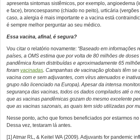
apresenta sintomas sistêmicos, por exemplo, angioedema (
e face), broncoespasmo (chiado no peito), urticária (vergões
caso, a alergia é mais importante e a vacina está contraindi
é sempre melhor perguntar ao seu médico.
Essa vacina, afinal, é segura?
Vou citar o relatório novamente:
“Baseado em informações r
países, a OMS estima que por volta de 80 milhões de doses
pandêmica foram distribuídas e aproximadamente 65 milhõ
foram
vacinadas
. Campanhas de vacinação globais têm se u
vacina com e sem adjuvantes, com vírus atenuados e inativa
grupo não licenciado na Europa). Apesar da intensa monitor
segurança das vacinas, todos os dados compilados até o m
que as vacinas pandêmicas gozam do mesmo excelente perf
que as vacinas sazonais, as quais tem sido utilizadas por m
Nesse ponto, acho que fomos beneficiados por estarmos no 
Dessa vez, testaram lá antes.
[1] Atmar RL, & Keitel WA (2009). Adjuvants for pandemic in