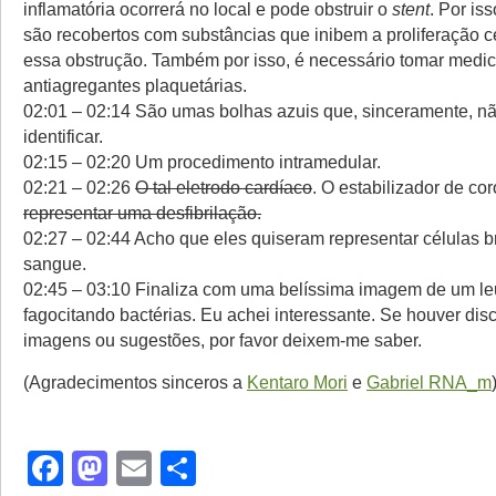
inflamatória ocorrerá no local e pode obstruir o
stent
. Por is
são recobertos com substâncias que inibem a proliferação c
essa obstrução. Também por isso, é necessário tomar medi
antiagregantes plaquetárias.
02:01 – 02:14 São umas bolhas azuis que, sinceramente, n
identificar.
02:15 – 02:20 Um procedimento intramedular.
02:21 – 02:26
O tal eletrodo cardíaco
. O estabilizador de co
representar uma desfibrilação.
02:27 – 02:44 Acho que eles quiseram representar células 
sangue.
02:45 – 03:10 Finaliza com uma belíssima imagem de um le
fagocitando bactérias. Eu achei interessante. Se houver dis
imagens ou sugestões, por favor deixem-me saber.
(Agradecimentos sinceros a
Kentaro Mori
e
Gabriel RNA_m
Facebook
Mastodon
Email
Share