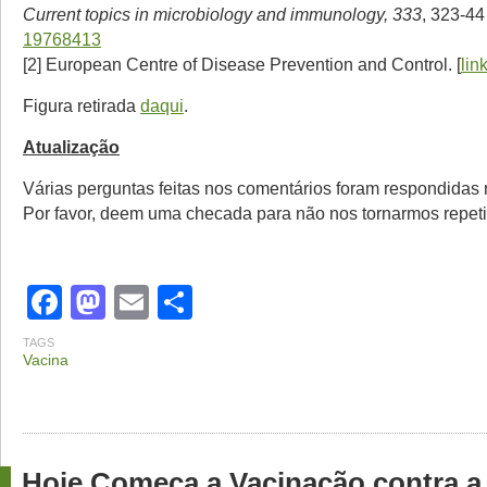
Current topics in microbiology and immunology, 333
, 323-4
19768413
[2] European Centre of Disease Prevention and Control
. [
lin
Figura retirada
daqui
.
Atualização
Várias perguntas feitas nos comentários foram respondidas
Por favor, deem uma checada para não nos tornarmos repeti
Facebook
Mastodon
Email
Share
TAGS
Vacina
Hoje Começa a Vacinação contra a