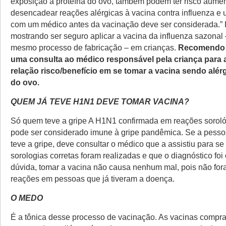
exposição à proteína do ovo, também podem ter risco aume
desencadear reações alérgicas à vacina contra influenza e
com um médico antes da vacinação deve ser considerada.”
mostrando ser seguro aplicar a vacina da influenza sazonal
mesmo processo de fabricação – em crianças.
Recomendo 
uma consulta ao médico responsável pela criança para 
relação risco/benefício em se tomar a vacina sendo alérg
do ovo.
QUEM JÁ TEVE H1N1 DEVE TOMAR VACINA?
Só quem teve a gripe A H1N1 confirmada em reações sorol
pode ser considerado imune à gripe pandêmica. Se a pesso
teve a gripe, deve consultar o médico que a assistiu para se c
sorologias corretas foram realizadas e que o diagnóstico foi
dúvida, tomar a vacina não causa nenhum mal, pois não for
reações em pessoas que já tiveram a doença.
O MEDO
É a tônica desse processo de vacinação. As vacinas compr