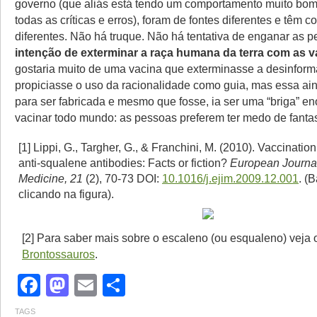
governo (que aliás está tendo um comportamento muito bom
todas as críticas e erros), foram de fontes diferentes e têm
diferentes. Não há truque. Não há tentativa de enganar as 
intenção de exterminar a raça humana da terra com as 
gostaria muito de uma vacina que exterminasse a desinfor
propiciasse o uso da racionalidade como guia, mas essa ai
para ser fabricada e mesmo que fosse, ia ser uma “briga” e
vacinar todo mundo: as pessoas preferem ter medo de fant
[1]
Lippi, G., Targher, G., & Franchini, M. (2010). Vaccinati
anti-squalene antibodies: Facts or fiction?
European Journal 
Medicine, 21
(2), 70-73 DOI:
10.1016/j.ejim.2009.12.001
. (
clicando na figura).
[2] Para saber mais sobre o escaleno (ou esqualeno) veja 
Brontossauros
.
Facebook
Mastodon
Email
Share
TAGS