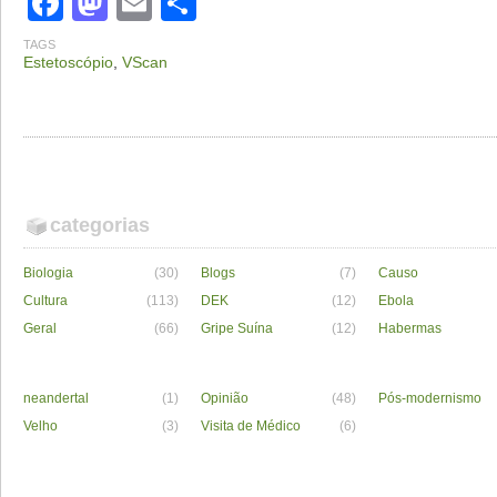
Facebook
Mastodon
Email
Share
TAGS
Estetoscópio
,
VScan
categorias
Biologia
(30)
Blogs
(7)
Causo
Cultura
(113)
DEK
(12)
Ebola
Geral
(66)
Gripe Suína
(12)
Habermas
neandertal
(1)
Opinião
(48)
Pós-modernismo
Velho
(3)
Visita de Médico
(6)