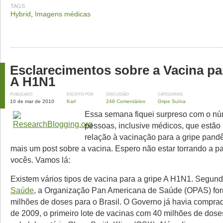
TAGS
Hybrid
,
Imagens médicas
Esclarecimentos sobre a Vacina pa
A H1N1
PUBLICADO
ESCRITO POR
DISCUSSÃO
CATEGORIAS
10 de mar de 2010
Karl
248 Comentários
Gripe Suína
Essa semana fiquei surpreso com o n
pessoas, inclusive médicos, que estão
relação à vacinação para a gripe pandê
mais um post sobre a vacina. Espero não estar torrando a p
vocês. Vamos lá:
Existem vários tipos de vacina para a gripe A H1N1. Segun
Saúde
, a Organização Pan Americana de Saúde (OPAS) for
milhões de doses para o Brasil. O Governo já havia compr
de 2009, o primeiro lote de vacinas com 40 milhões de dose