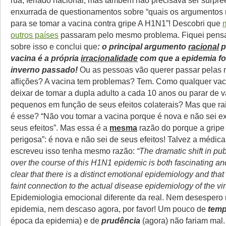
rua, feriado nacional, mas também não precisava ser surpr
enxurrada de questionamentos sobre “quais os argumentos 
para se tomar a vacina contra gripe A H1N1”! Descobri que
outros países
passaram pelo mesmo problema. Fiquei pens
sobre isso e conclui que
: o principal argumento
racional
p
vacina é a própria
irracionalidade
com que a epidemia fo
inverno passado!
Ou as pessoas vão querer passar pelas
aflições? A vacina tem problemas? Tem. Como qualquer va
deixar de tomar a dupla adulto a cada 10 anos ou parar de v
pequenos em função de seus efeitos colaterais? Mas que rai
é esse? “Não vou tomar a vacina porque é nova e não sei 
seus efeitos”. Mas essa é a
mesma
razão do porque a grip
perigosa”: é nova e não sei de seus efeitos! Talvez a médi
escreveu isso tenha mesmo razão:
“The dramatic shift in pu
over the course of this H1N1 epidemic is both fascinating and f
clear that there is a distinct emotional epidemiology and that 
faint connection to the actual disease epidemiology of the vir
Epidemiologia emocional diferente da real. Nem desespero
epidemia, nem descaso agora, por favor! Um pouco de
temp
época da epidemia) e de
prudência
(agora) não fariam mal.