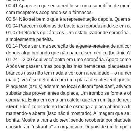
00:41 Aparece o que eu acredito ser uma superfície de mem
com receptores acoplando-se a fármacos.
00:54 Não sei bem o que é a representação depois. Quem s
01:04 Parecem colônias de bactérias reproduzindo-se em c
01:07
Eletrodos epicárdicos
. Um estabilizador de coronária
simplesmente perfeita.
01:14 Pode ser uma secreção de
alguma proteína
de anticor
depois algo brotando que não parece ser médico (botânico?) 
01:24 – 2:00 Aqui você entra em uma coronária. Agora com
Após ver passar umas pouquíssimas hemáceas, plaquetas e
brancos (isso não tem nada a ver com a realidade – o núme
maior), você se defronta com uma placa de colesterol que lo
Plaquetas (azuis) aderem ao local e ficam “peludas”, ativad
substâncias provenientes da placa. Um trombo se forma e ob
coronária. Entra em cena um cateter que tem um tipo de red
stent
. Ele é colocado no local e esmaga a placa abrindo a lu
mantendo-a aberta (isso não é mostrado). A imagem que se
bonita. Mostra a trama do
stent
sendo recoberta por plaquet
consideram “estranho” ao organismo. Depois de um tempo,