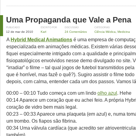
Uma Propaganda que Vale a Pena
PUBLICADO
ESCRITO POR
DISCUSSÃO
CATEGORIAS
12 de mar de 2010
Karl
24 Comentários
Ciência Médica
,
Medicina
A
Hybrid Medical Animations
é uma empresa de computaçã
especializada em animações médicas. Existem várias desse
fiquei especialmente intrigado com a qualidade e principalm
fisiopatológicos envolvidos nesse demo divulgado no site. V
“irradiar” o filme – tal qual jogos de futebol transmitidos pela 
que é horrível, mas fazê o quê?). Sugiro assistir o filme todo
depois, com calma, entender cada um dos passos. Vamos lá
00:00 – 00:10 Tudo começa com um lindo
olho azul
. Hehe
00:14 Aparece um coração que eu achei feio. A própria Hyb
coração de vidro bem mais legal.
00:23 – 00:33 Aparece uma plaqueta (em azul) e, numa toma
um trombo. Os fiapos são fibrina.
00:34 Uma válvula cardíaca (que acredito ser atrioventricular
também).