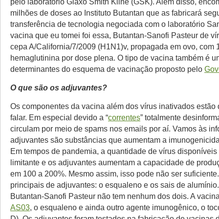
pelo laboratório Glaxo Smith Kline (GSK). Além disso, enc
milhões de doses ao Instituto Butantan que as fabricará se
transferência de tecnologia negociada com o laboratório San
vacina que eu tomei foi essa, Butantan-Sanofi Pasteur de ví
cepa A/California/7/2009 (H1N1)v, propagada em ovo, com 
hemaglutinina por dose plena. O tipo de vacina também é u
determinantes do esquema de vacinação proposto pelo
Gov
O que são os adjuvantes?
Os componentes da vacina além dos vírus inativados estão
falar. Em especial devido a “
correntes
” totalmente desinfor
circulam por meio de spams nos emails por aí. Vamos às in
adjuvantes são substâncias que aumentam a imunogenicida
Em tempos de pandemia, a quantidade de vírus disponíveis 
limitante e os adjuvantes aumentam a capacidade de produ
em 100 a 200%. Mesmo assim, isso pode não ser suficiente.
principais de adjuvantes: o esqualeno e os sais de alumínio.
Butantan-Sanofi Pasteur não tem nenhum dos dois. A vacin
AS03
, o esqualeno e ainda outro agente imunogênico, o toco
D). Os adjuvantes foram testados na fabricação de vacinas 