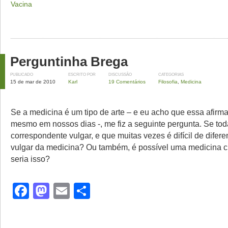
Vacina
Perguntinha Brega
PUBLICADO
ESCRITO POR
DISCUSSÃO
CATEGORIAS
15 de mar de 2010
Karl
19 Comentários
Filosofia
,
Medicina
Se a medicina é um tipo de arte – e eu acho que essa afirm
mesmo em nossos dias -, me fiz a seguinte pergunta. Se tod
correspondente vulgar, e que muitas vezes é difícil de difere
vulgar da medicina? Ou também, é possível uma medicina 
seria isso?
Facebook
Mastodon
Email
Share