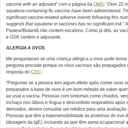
vaccine with an adjuvant
” com a página da
OMS
: “
Over 22 mi
squalene-containing flu vaccine have been administered. T
significant vaccine-related adverse events following this nu
suggests that squalene in vaccines has no significant risk
.” 
Pasteur/Butantã não contem escaleno. Como já dito, as vaci
e GSK contém o adjuvante.
ALERGIA A OVOS
Me perguntaram se uma criança alérgica a ovos pode tomar 
pergunta procede porque os vírus vacinais são propagados 
resposta do
CDC
:
“Perguntar se a pessoa tem algum efeito após comer ovos o
preparados a base de ovos é um bom método de saber quem
ao usar a vacina. Pessoas com sintomas como chiados, ver
inchaço nos lábios e língua e desconforto respiratório após 
derivados, devem consultar um médico para uma avaliação 
Pessoas que têm a hipersensibilidade às proteínas do ovo
(dosagem da IgE), incluindo as que têm asma ocupacional 