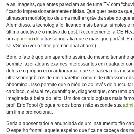
e as imagens, que antes pareciam as de uma TV com “chuvi
ficando impressionantemente nítidas. Qualquer pessoa que 
ultrassom morfológico de uma mulher grávida sabe do que e
Além disso, a tecnologia foi ficando mais barata, simples e
último adjetivo é o motivo do post. Recentemente, a GE Hea
um
aparelho
de ultrassonografia que é mais que portátil. É
se VScan (ver o filme promocional abaixo).
Bom, o fato é que um aparelho assim, do mesmo tamanho q
permite fazer alguns exames interessantes em qualquer con
deles é o próprio ecocardiograma, que se baseia nos mesmo
ultrassonográficos de um aparelho comum de ultrassom obst
abdominal. Isso permite que o médico ao invés de ausculta
cardíaco, o visualize, quantifique, diagnostique, com uma p
imaginada à beira do leito. Um dos cardiologistas mais fam
prof. Eric Topol (blogueiro dos bons!) não esconde sua
admi
um filme promocional.
Seria a aposentadoria anunciada de um instrumento tão ca
O espelho frontal, aquele espelho que fica na cabeça dos 