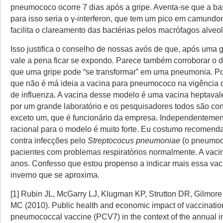
pneumococo ocorre 7 dias após a gripe. Aventa-se que a ba
para isso seria o γ-interferon, que tem um pico em camundo
facilita o clareamento das bactérias pelos macrófagos alveol
Isso justifica o conselho de nossas avós de que, após uma gr
vale a pena ficar se expondo. Parece também corroborar o d
que uma gripe pode “se transformar” em uma pneumonia. Po
que não é má ideia a vacina para pneumococo na vigência
de influenza. A vacina desse modelo é uma vacina heptaval
por um grande laboratório e os pesquisadores todos são con
exceto um, que é funcionário da empresa. Independentement
racional para o modelo é muito forte. Eu costumo recomenda
contra infecções pelo
Streptococus pneumoniae
(o pneumoc
pacientes com problemas respiratórios normalmente. A vacin
anos. Confesso que estou propenso a indicar mais essa va
inverno que se aproxima.
[1] Rubin JL, McGarry LJ, Klugman KP, Strutton DR, Gilmor
MC (2010). Public health and economic impact of vaccination
pneumococcal vaccine (PCV7) in the context of the annual i