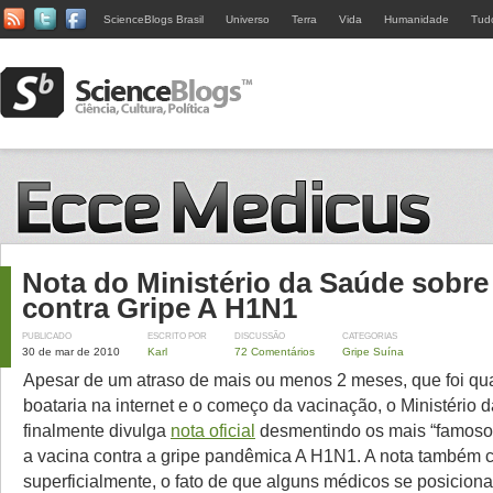
ScienceBlogs Brasil
Universo
Terra
Vida
Humanidade
Tud
Nota do Ministério da Saúde sobre
contra Gripe A H1N1
PUBLICADO
ESCRITO POR
DISCUSSÃO
CATEGORIAS
30 de mar de 2010
Karl
72 Comentários
Gripe Suína
Apesar de um atraso de mais ou menos 2 meses, que foi q
boataria na internet e o começo da vacinação, o Ministério
finalmente divulga
nota oficia
l
desmentindo os mais “famoso
a vacina contra a gripe pandêmica A H1N1. A nota também ci
superficialmente, o fato de que alguns médicos se posicion