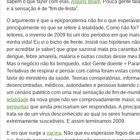
sabem o que fazer com elas.
Alguns doam
. Pouca gente fala
e a sensação é de “fim-de-festa”.
O argumento é que a epi(pan)demia não foi o que esperáva
principalmente no que se refere à letalidade. Como não foi
leitores, o inverno de 2009 foi um dos períodos em que mais
minha vida! Eu vi o bicho de frente. Insisti nas hipóteses não
por acreditar (e saber) que gripe sazonal mata pra caramb
dengue, febre amarela, malária e outras cositas desse meu Br
Mas o negócio não foi brinquedo, não! Gente doente + Para
Tentativas de respirar e pensar com calma foram vistas co
favor do ministério da saúde. Teorias conspiratórias, inform
desencontradas, médicos, autoridades e pessoas batendo 
um cenário patético com uma real sensação de fim-de-mun
letalidade
da nova gripe não ser comprovadamente maior, si
perguntas
que ainda precisariam ser respondidas. A principa
trata-se de um vírus desconhecido ao qual os seres humano
extremamente suscetíveis. E assim terminamos 2009.
E eis que surge a
vacina
. Não que eu esperasse fogos de art