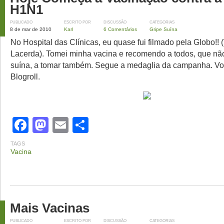
H1N1
PUBLICADO
ESCRITO POR
DISCUSSÃO
CATEGORIAS
8 de mar de 2010
Karl
6 Comentários
Gripe Suína
No Hospital das Clínicas, eu quase fui filmado pela Globo!! 
Lacerda). Tomei minha vacina e recomendo a todos, que não
suína, a tomar também. Segue a medaglia da campanha. Vo
Blogroll.
Facebook
Mastodon
Email
Share
TAGS
Vacina
Mais Vacinas
PUBLICADO
ESCRITO POR
DISCUSSÃO
CATEGORIAS