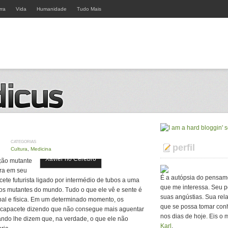
rra
Vida
Humanidade
Tudo Mais
CATEGORIAS
perfil
Cultura
,
Medicina
Xavier no Cérebro
ção mutante
tra em seu
É a autópsia do pensam
te futurista ligado por intermédio de tubos a uma
que me interessa. Seu p
os mutantes do mundo. Tudo o que ele vê e sente é
suas angústias. Sua rel
rbal e física. Em um determinado momento, os
que se possa tomar con
o capacete dizendo que não consegue mais aguentar
nos dias de hoje. Eis o 
ando lhe dizem que, na verdade, o que ele não
Karl
.