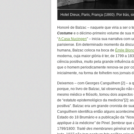
Hotel Dieux, Paris, França (1860). Por trás,
Honoré de Balzac – naquele que viria a ser o te
Costume
e o décimo-primeiro volume de sua
“
A Casa Nucingen
” – inicia sua narrativa com
parisiense. Em determinado momento da discuss
humana, Balzac coloca na boca de
Émile Blon
moderna, cuja maior glória é ter, de 1799 a 18
ciência positiva, muito pela grande influência 
que o homem periodicamente renova-se por compl
inicialmente, na forma de folhetim nos jornais 
Deixemos – com Georges Canguilhem [2] – a qu
porque, no livro de Balzac, tal observação não
mesmo médico e filósofo, tomou dois aspectos 
de “estatuto epistemológico da medicina”[2]: a
positiva”.
Balzac era um grande cronista de sua
Canguilhem identifica então alguns acontecim
Estado do 18 Brumário e a publicação da “
Noso
applique à la médicine”
de Pinel. [lembrar que
1799/1800:
Traité des membranes général et d