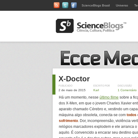
ScienceBlogs Brasil
Universo
Te
X-Doctor
PUBLICADO
ESCRITO POR
DISCUSSÃO
2 de maio de 2015
Karl
1 Comentário
Há um momento, nesse
último filme
sobre a fic
dos X-Men, em que o jovem Charles Xavier en
aparato chamado Cérebro e, vestindo um capace
máquina algo obsoleta, conecta-se com
todos
sofrimento
. Dor, incompreensão, violência ve
relógios marcadores explodem e ele arranca 
aquilo. É convencido a encarar seu destino qu