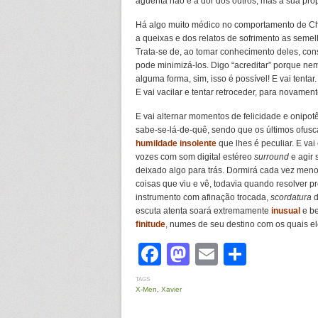
aguenta não é a dor dos outros, mas a sua próp
Há algo muito médico no comportamento de Cha
a queixas e dos relatos de sofrimento as sem
Trata-se de, ao tomar conhecimento deles, con
pode minimizá-los. Digo “acreditar” porque ne
alguma forma, sim, isso é possível! E vai tentar
E vai vacilar e tentar retroceder, para novament
E vai alternar momentos de felicidade e onipot
sabe-se-lá-de-quê, sendo que os últimos ofusc
humildade
insolente
que lhes é peculiar. E va
vozes com som digital estéreo
surround
e agir 
deixado algo para trás. Dormirá cada vez meno
coisas que viu e vê, todavia quando resolver 
instrumento com afinação trocada,
scordatura
d
escuta atenta soará extremamente
inusual
e be
finitude
, numes de seu destino com os quais ele
Facebook
Mastodon
Email
Share
TAGS
X-Men
,
Xavier