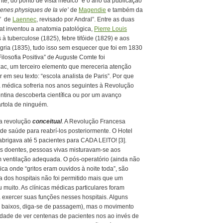
nte, do ponto de vista médico “é o ano da publicação
nes physiques de Ia vie’
de
Magendie
e também da
’
de
Laennec
, revisado por Andral”. Entre as duas
at inventou a anatomia patológica,
Pierre Louis
 à tuberculose (1825), febre tifóide (1829) e aos
gria (1835), tudo isso sem esquecer que foi em 1830
ilosofia Positiva” de Auguste Comte foi
lzac, um terceiro elemento que mereceria atenção
em seu texto: “escola analista de Paris”. Por que
ca médica sofreria nos anos seguintes à Revolução
tina descoberta científica ou por um avanço
artola de ninguém.
ma revolução
conceitual
. A Revolução Francesa
de saúde para reabrí-los posteriormente. O Hotel
abrigava até 5 pacientes para CADA LEITO! [3].
s doentes, pessoas vivas misturavam-se aos
m ventilação adequada. O pós-operatório (ainda não
rica onde “gritos eram ouvidos à noite toda”, são
 dos hospitais não foi permitido mais que um
 muito. As clínicas médicas particulares foram
 exercer suas funções nesses hospitais. Alguns
to baixos, diga-se de passagem), mas o movimento
dade de ver centenas de pacientes nos ao invés de