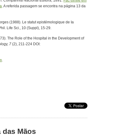
en. Companhia Nacional Editora; 1891.
Fac-símile em
ça
. A referida passagem se encontra na página 13 da
ges (1988). Le statut epistémologique de Ia
hil. Life Sci., 10 (Suppl), 15-29.
73). The Role of the Hospital in the Development of
logy, 7
(2), 211-224 DOI:
um
.
a das Mãos