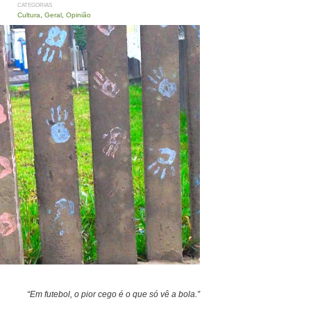
CATEGORIAS
Cultura
,
Geral
,
Opinião
“Em futebol, o pior cego é o que só vê a bola.”