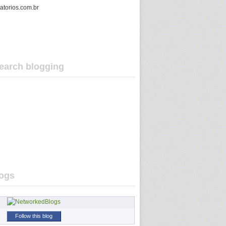
gatorios.com.br
earch blogging
ogs
Follow this blog