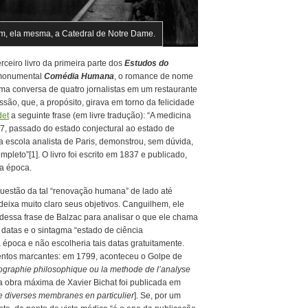
 sim, ela mesma, a Catedral de Notre Dame.
rceiro livro da primeira parte dos
Estudos do
 monumental
Comédia Humana
, o romance de nome
 uma conversa de quatro jornalistas em um restaurante
ão, que, a propósito, girava em torno da felicidade
det
a seguinte frase (em livre tradução): “A medicina
37, passado do estado conjectural ao estado de
da escola analista de Paris, demonstrou, sem dúvida,
eto”[1]. O livro foi escrito em 1837 e publicado,
da época.
estão da tal “renovação humana” de lado até
 deixa muito claro seus objetivos. Canguilhem, ele
dessa frase de Balzac para analisar o que ele chama
s datas e o sintagma “estado de ciência
 época e não escolheria tais datas gratuitamente.
entos marcantes: em 1799, aconteceu o Golpe de
graphie philosophique ou la
methode de l’analyse
 a obra máxima de Xavier Bichat foi publicada em
e diverses membranes en particulier
]. Se, por um