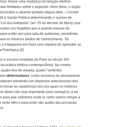
m isso, houve uma mudança na relação médico-
se ilimitados sobre o segundo. Além disso, o órgão
olucionário e atuante também depois dele –
Conseil
nde a Saúde Pública determinando o acesso de
Lei das Autópsias” (art. 25 do decreto de Marly) que
ecidas nos hospitais que a grande maioria da
rpos então iam para sala de autópsias, permitindo
 para os médicos ávidos de conhecimento. Tal
s a estagiarem em Paris com objetivo de aprender as
 Patológica [3].
os e escuros hospitais de Paris no século XIX
te da prática médica contemporânea. No novelo
 quatro fios-de-meada, quatro “vertentes
mbém
deformadores
, como veremos) do pensamento
já estavam presentes em dispersos antecessores dos
am tornar-se caudalosos rios nos quais os médicos
o talvez não seja importante para navegá-lo, é ao
ito para que saibamos onde (e como vamos chegar a
de onde vêm e para onde vão quatro das principais
em.