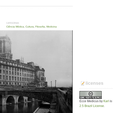
CATEGORIAS
Ciência Médica
,
Cultura
,
Filosofia
,
Medicina
licenses
Ecce Medicus
by
Karl
is
2.5 Brazil License
.