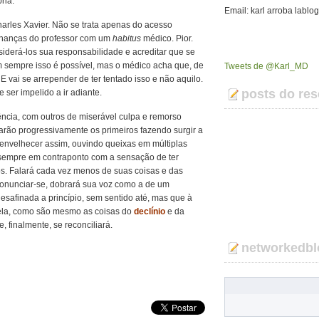
ria.
Email: karl arroba lablo
rles Xavier. Não se trata apenas do acesso
elhanças do professor com um
habitus
médico. Pior.
siderá-los sua responsabilidade e acreditar que se
m sempre isso é possível, mas o médico acha que, de
Tweets de @Karl_MD
. E vai se arrepender de ter tentado isso e não aquilo.
posts do res
e ser impelido a ir adiante.
ência, com outros de miserável culpa e remorso
arão progressivamente os primeiros fazendo surgir a
i envelhecer assim, ouvindo queixas em múltiplas
sempre em contraponto com a sensação de ter
s. Falará cada vez menos de suas coisas e das
pronunciar-se, dobrará sua voz como a de um
esafinada a princípio, sem sentido até, mas que à
la, como são mesmo as coisas do
declínio
e da
, finalmente, se reconciliará.
networkedbl