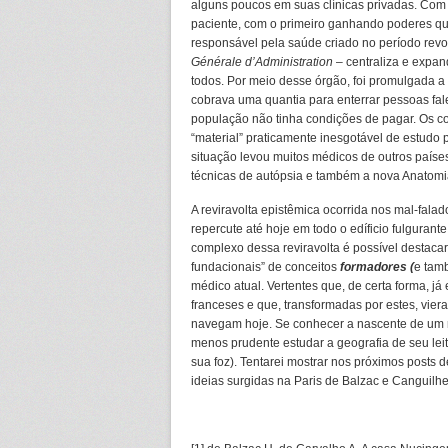
alguns poucos em suas clínicas privadas. Co
paciente, com o primeiro ganhando poderes qua
responsável pela saúde criado no período rev
Générale d’Administration
– centraliza e expa
todos. Por meio desse órgão, foi promulgada a “
cobrava uma quantia para enterrar pessoas fal
população não tinha condições de pagar. Os co
“material” praticamente inesgotável de estudo
situação levou muitos médicos de outros paíse
técnicas de autópsia e também a nova Anatomia
A reviravolta epistêmica ocorrida nos mal-falad
repercute até hoje em todo o edíficio fulguran
complexo dessa reviravolta é possível destacar
fundacionais” de conceitos
formadores (
e ta
médico atual. Vertentes que, de certa forma, 
franceses e que, transformadas por estes, vier
navegam hoje. Se conhecer a nascente de um ri
menos prudente estudar a geografia de seu le
sua foz). Tentarei mostrar nos próximos posts 
ideias surgidas na Paris de Balzac e Canguilh