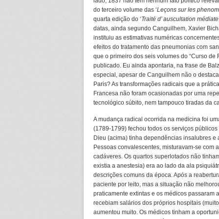
lado, 1837 não tem nenhum fato político releva
do terceiro volume das ‘
Leçons sur les phenome
quarta edição do ‘
Traité d’ auscultation médiate
datas, ainda segundo Canguilhem, Xavier Bich
instituiu as estimativas numéricas concernentes
efeitos do tratamento das pneumonias com san
que o primeiro dos seis volumes do “Curso de F
publicado. Eu ainda apontaria, na frase de Ba
especial, apesar de Canguilhem não o destacar 
Paris? As transformações radicais que a práti
Francesa não foram ocasionadas por uma repen
tecnológico súbito, nem tampouco tiradas da c
A mudança radical ocorrida na medicina foi u
(1789-1799) fechou todos os serviços públicos 
Dieu (acima) tinha dependências insalubres e 
Pessoas convalescentes, misturavam-se com a
cadáveres. Os quartos superlotados não tinha
existia a anestesia) era ao lado da ala psiquiát
descrições comuns da época. Após a reabertura
paciente por leito, mas a situação não melhorou
praticamente extintas e os médicos passaram a
recebiam salários dos próprios hospitais (mui
aumentou muito. Os médicos tinham a oportuni