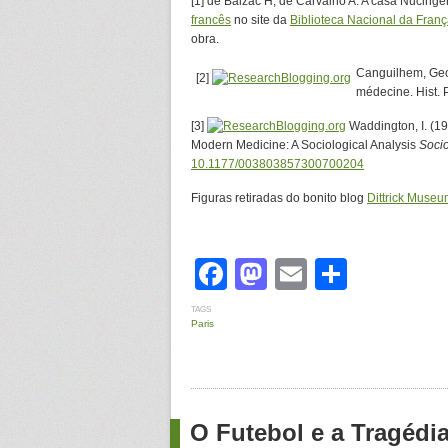
[1] de Balzac H, de Carvalho A. A casa Nucing
francês
no site da
Biblioteca Nacional da Fran
obra.
Canguilhem, Geor
[2]
médecine. Hist. P
[3]
Waddington, I. (19
Modern Medicine: A Sociological Analysis
Socio
10.1177/003803857300700204
Figuras retiradas do bonito blog
Dittrick Muse
Facebook
Mastodon
Email
Share
TAGS
Paris
O Futebol e a Tragédi