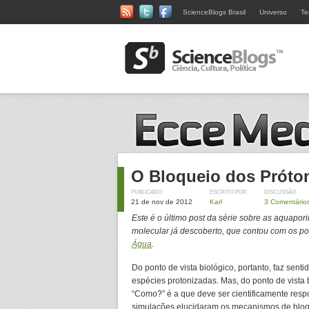
ScienceBlogs Brasil
Universo
Te
O Bloqueio dos Próto
PUBLICADO
ESCRITO POR
DISCUSSÃO
21 de nov de 2012
Karl
3 Comentário
Este é o último post da série sobre as aquapor
molecular já descoberto, que contou com os p
Água
.
Do ponto de vista biológico, portanto, faz sen
espécies protonizadas. Mas, do ponto de vista 
“Como?” é a que deve ser cientificamente re
simulações elucidaram os mecanismos de bloq