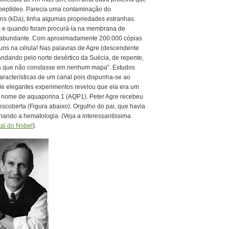
ipeptídeo. Parecia uma contaminação do
ons (kDa), tinha algumas propriedades estranhas.
s e quando foram procurá-la na membrana de
e abundante. Com aproximadamente 200.000 cópias
ns na célula! Nas palavras de Agre (descendente
andando pelo norte desértico da Suécia, de repente,
es que não constasse em nenhum mapa”. Estudos
aracterísticas de um canal pois dispunha-se ao
e elegantes experimentos revelou que ela era um
 nome de aquaporina 1 (AQP1). Peter Agre recebeu
coberta (Figura abaixo). Orgulho do pai, que havia
ando a hematologia. (Veja a interessantíssima
tal do Nobel
).