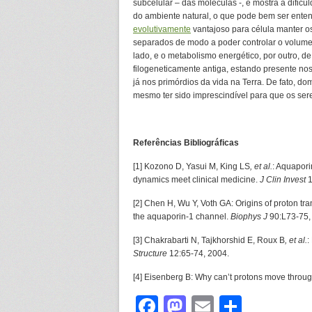
subcelular – das moléculas -, e mostra a dificu
do ambiente natural, o que pode bem ser entend
evolutivamente
vantajoso para célula manter o
separados de modo a poder controlar o volume
lado, e o metabolismo energético, por outro, d
filogeneticamente antiga, estando presente nos
já nos primórdios da vida na Terra. De fato, d
mesmo ter sido imprescindível para que os se
Referências Bibliográficas
[1] Kozono D, Yasui M, King LS
, et al.
: Aquapori
dynamics meet clinical medicine.
J Clin Invest
1
[2] Chen H, Wu Y, Voth GA: Origins of proton tra
the aquaporin-1 channel.
Biophys J
90:L73-75,
[3] Chakrabarti N, Tajkhorshid E, Roux B
, et al.
:
Structure
12:65-74, 2004.
[4] Eisenberg B: Why can’t protons move thro
Facebook
Mastodon
Email
Share