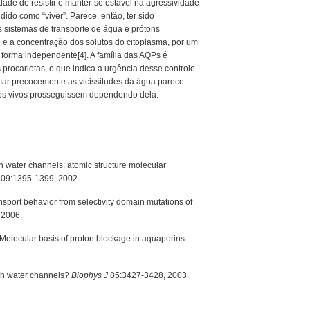
ldade de resistir e manter-se estável na agressividade
ido como “viver”. Parece, então, ter sido
s sistemas de transporte de água e prótons
 e a concentração dos solutos do citoplasma, por um
e forma independente[4]. A família das AQPs é
 procariotas, o que indica a urgência desse controle
omar precocemente as vicissitudes da água parece
res vivos prosseguissem dependendo dela.
n water channels: atomic structure molecular
09:1395-1399, 2002.
nsport behavior from selectivity domain mutations of
 2006.
 Molecular basis of proton blockage in aquaporins.
ugh water channels?
Biophys J
85:3427-3428, 2003.