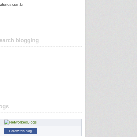
gatorios.com.br
earch blogging
ogs
Follow this blog