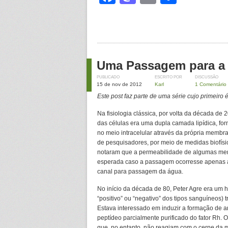
Uma Passagem para a
PUBLICADO
ESCRITO POR
DISCUSSÃO
15 de nov de 2012
Karl
1 Comentário
Este post faz parte de uma série cujo primeiro 
Na fisiologia clássica, por volta da década d
das células era uma dupla camada lipídica, fo
no meio intracelular através da própria membra
de pesquisadores, por meio de medidas biofís
notaram que a permeabilidade de algumas mem
esperada caso a passagem ocorresse apenas atr
canal para passagem da água.
No início da década de 80, Peter Agre era um h
“positivo” ou “negativo” dos tipos sanguíneos)
Estava interessado em induzir a formação de 
peptídeo parcialmente purificado do fator Rh.
que, no entanto, não reagiam com o cerne da 