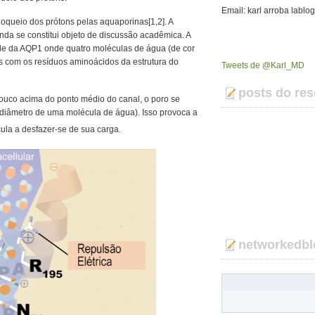
Email: karl arroba lablo
loqueio dos prótons pelas aquaporinas[1,2]. A
inda se constitui objeto de discussão acadêmica. A
de da AQP1 onde quatro moléculas de água (de cor
es com os resíduos aminoácidos da estrutura do
Tweets de @Karl_MD
posts do res
pouco acima do ponto médio do canal, o poro se
 diâmetro de uma molécula de água). Isso provoca a
cula a desfazer-se de sua carga.
networkedbl