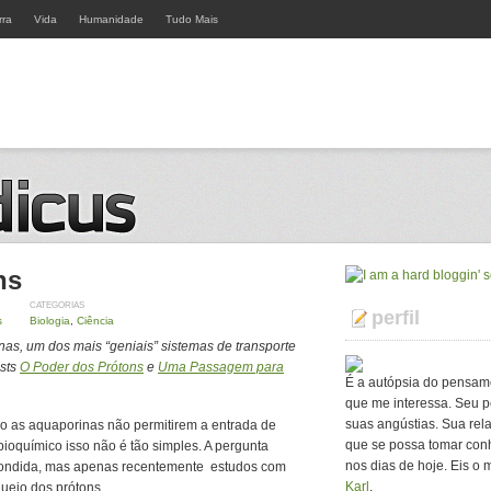
rra
Vida
Humanidade
Tudo Mais
ns
CATEGORIAS
perfil
s
Biologia
,
Ciência
inas, um dos mais “geniais” sistemas de transporte
osts
O Poder dos Prótons
e
Uma Passagem para
É a autópsia do pensam
que me interessa. Seu p
suas angústias. Sua rel
tido as aquaporinas não permitirem a entrada de
que se possa tomar con
bioquímico isso não é tão simples. A pergunta
nos dias de hoje. Eis o 
spondida, mas apenas recentemente estudos com
Karl
.
ueio dos prótons.