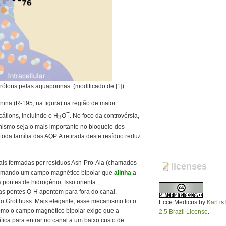
ótons pelas aquaporinas. (modificado de [1])
nina (R-195, na figura) na região de maior
+
átions, incluindo o H
O
. No foco da controvérsia,
3
ismo seja o mais importante no bloqueio dos
toda família das AQP. A retirada deste resíduo reduz
iais formadas por resíduos Asn-Pro-Ala (chamados
licenses
formando um campo magnético bipolar que
alinha
a
pontes de hidrogênio. Isso orienta
s pontes O-H apontem para fora do canal,
to Grotthuss. Mais elegante, esse mecanismo foi o
Ecce Medicus
by
Karl
is
 como o campo magnético bipolar exige que a
2.5 Brazil License
.
ica para entrar no canal a um baixo custo de