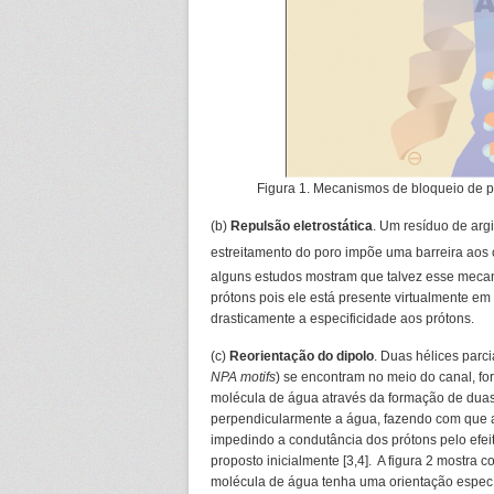
Figura 1. Mecanismos de bloqueio de pr
(b)
Repulsão eletrostática
. Um resíduo de argi
estreitamento do poro impõe uma barreira aos c
alguns estudos mostram que talvez esse mecan
prótons pois ele está presente virtualmente em 
drasticamente a especificidade aos prótons.
(c)
Reorientação do dipolo
. Duas hélices parc
NPA motifs
) se encontram no meio do canal, 
molécula de água através da formação de duas 
perpendicularmente a água, fazendo com que a
impedindo a condutância dos prótons pelo efei
proposto inicialmente [3,4]. A figura 2 mostra
molécula de água tenha uma orientação específ