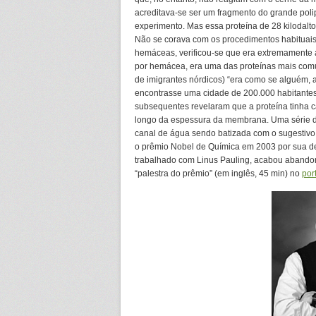
acreditava-se ser um fragmento do grande pol
experimento. Mas essa proteína de 28 kilodalt
Não se corava com os procedimentos habituai
hemáceas, verificou-se que era extremament
por hemácea, era uma das proteínas mais comu
de imigrantes nórdicos) “era como se alguém, 
encontrasse uma cidade de 200.000 habitant
subsequentes revelaram que a proteína tinha c
longo da espessura da membrana. Uma série d
canal de água sendo batizada com o sugestivo
o prêmio Nobel de Química em 2003 por sua des
trabalhado com Linus Pauling, acabou abandon
“palestra do prêmio” (em inglês, 45 min) no
por