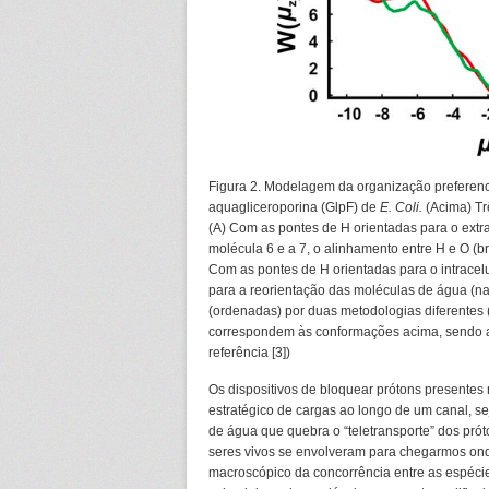
Figura 2. Modelagem da organização preferenc
aquagliceroporina (GlpF) de
E. Coli.
(Acima) Tr
(A) Com as pontes de H orientadas para o extra
molécula 6 e a 7, o alinhamento entre H e O (
Com as pontes de H orientadas para o intracelu
para a reorientação das moléculas de água (na
(ordenadas) por duas metodologias diferentes (l
correspondem às conformações acima, sendo a 
referência [3])
Os dispositivos de bloquear prótons presentes
estratégico de cargas ao longo de um canal, s
de água que quebra o “teletransporte” dos prót
seres vivos se envolveram para chegarmos onde
macroscópico da concorrência entre as espécie