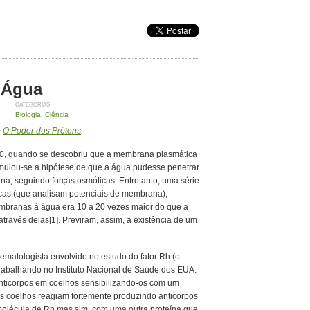
 Água
CATEGORIAS
Biologia
,
Ciência
é
O Poder dos Prótons
.
e 20, quando se descobriu que a membrana plasmática
rmulou-se a hipótese de que a água pudesse penetrar
na, seguindo forças osmóticas. Entretanto, uma série
icas (que analisam potenciais de membrana),
branas à água era 10 a 20 vezes maior do que a
avés delas[1]. Previram, assim, a existência de um
ematologista envolvido no estudo do fator Rh (o
 trabalhando no Instituto Nacional de Saúde dos EUA.
anticorpos em coelhos sensibilizando-os com um
 Os coelhos reagiam fortemente produzindo anticorpos
molécula de Rh mas sim, com uma outra proteína que