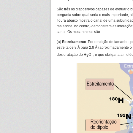
São três os dispositivos capazes de efetuar o b
pergunta sobre qual seria o mais importante, a
figura abaixo mostra o canal de uma subunida
mais forte, no centro) demonstram as interaçõ
canal. Os mecanismos são:
(a)
Estreitamento
. Por restrição de tamanho, 
estreita de 8 Å para 2,8 Å (aproximadamente o
+
desidratação do H
O
, o que obrigaria a molé
3