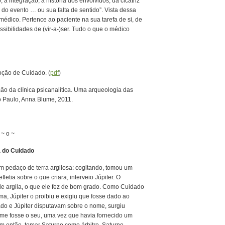
 integração, à história dos envolvidos, da cicatriz
do evento … ou sua falta de sentido”. Vista dessa
 médico. Pertence ao paciente na sua tarefa de si, de
ssibilidades de (vir-a-)ser. Tudo o que o médico
oção de Cuidado. (
pdf
)
ição da clínica psicanalítica. Uma arqueologia das
ão Paulo, Anna Blume, 2011.
~ o ~
a do Cuidado
um pedaço de terra argilosa: cogitando, tomou um
etia sobre o que criara, interveio Júpiter. O
de argila, o que ele fez de bom grado. Como Cuidado
a, Júpiter o proibiu e exigiu que fosse dado ao
do e Júpiter disputavam sobre o nome, surgiu
ome fosse o seu, uma vez que havia fornecido um