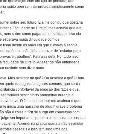
to de queimação com um tipo de pontada, que
eria muito bem ser interpretada simplesmente como
e”.
guntei sobre seu futuro. Ela me contou que gostaria
cursar a Faculdade de Direito, mas achava que era
tas, nem sobre como pagar a mensalidade. Isso ela
ue esperava muita dificuldade com os
que tinha desde os anos em que cursava a escola
ue, na época, não tinha o prazer de “estudar para
ovas e trabalhos”. Palavras dela. Por tudo isso,
 faculdade de Direito! Apesar de não entender a
nuar ouvindo sem dizer nada.
lmava. Mas acalmar
do
quê? Ou acalmar
o
quê? Uma
sem queixas piegas ou lugares-comuns, que conta
 distância confortável da emoção dos fatos e que,
desagradável desconforto abdominal durante a
 deva ouvir. O fato de tudo isso me acalmar é que
nte inicia uma narrativa de algum grave problema
o não é coisa difícil de surgir em conversas com
o julgo ser importante, procuro caminhos que possam
o paciente. Aprendi na prática diária a não estimular
ástrofes pessoais e isso tem sido uma boa