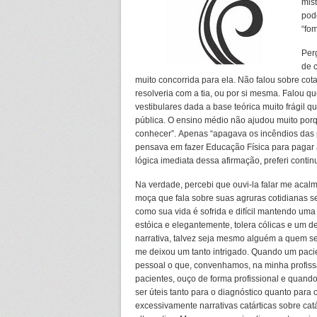
mis
pod
“fom
Per
de 
muito concorrida para ela. Não falou sobre co
resolveria com a tia, ou por si mesma. Falou q
vestibulares dada a base teórica muito frágil 
pública. O ensino médio não ajudou muito porq
conhecer”. Apenas “apagava os incêndios das pr
pensava em fazer Educação Física para pagar a
lógica imediata dessa afirmação, preferi conti
Na verdade, percebi que ouvi-la falar me aca
moça que fala sobre suas agruras cotidianas 
como sua vida é sofrida e difícil mantendo uma
estóica e elegantemente, tolera cólicas e um 
narrativa, talvez seja mesmo alguém a quem se
me deixou um tanto intrigado. Quando um pacie
pessoal o que, convenhamos, na minha profissã
pacientes, ouço de forma profissional e quand
ser úteis tanto para o diagnóstico quanto para 
excessivamente narrativas catárticas sobre cat