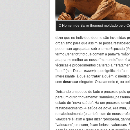
O Homem de Barro (húmus) moldado pelo C
dizer que no indivíduo doente são investidas
p
organismo para que assim se possa restabele
podem ser agrupadas sob o termo θεραπεία (
t
termo
Behandlung
que contem a palavra “mão” 
adapta-se melhor ao nosso “manuseio” que é a 
técnicas e procedimentos da terapia. “Tratamen
“trato” (sm. Do lat.
tractus
) que significaria “con
interessante já que ao
tratar
alguém, o médico
sem
destratar
ninguém. O tratamento é, ou pel
Deixando um pouco de lado o processo pelo q
para um outro “novamente” saudável, passemos
estado de “nova saúde”. Há um processo envolv
restabelecimento -> saúde
de novo
. Pra mim, 
restabelecimento (e também um de meus prefe
valescere
é latim e quer dizer “prosperar, ganh
“valescem”, crescem, ficam fortes e valorosos.