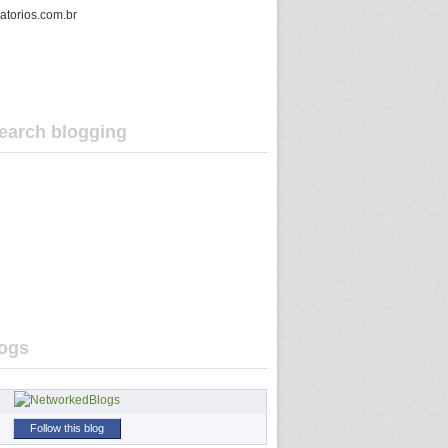
gatorios.com.br
earch blogging
ogs
Follow this blog