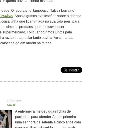
. E queria ouvi-la “contar histórias”.
dade. O laboratório, tampouco. Talvez Lorraine
 irritável
. Após algumas explicações sobre a doença,
oisa tinha que ficar irritada na sua vida pois, para
omo simples produtos que precisavam ser
 supermercado. Foi quando rimos juntos pela
 razão de apreciar tanto ouvi-la. Ao contar as
m colocar algo em ordem na minha.
CATEGORIAS
Causo
A enfermeira me deu duas fichas de
pacientes para atender. Atendi primeiro
uma senhora de setenta e cinco anos com
náuseas. Resolvi rápido, nada de mais.