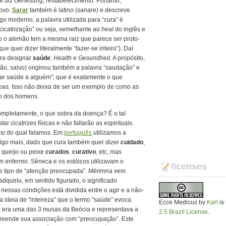
e diz
Genesung,
restabelecimento
.
Portanto,
novo.
Sarar
também é latino (
sanare
) e descreve
o moderno, a palavra utilizada para “cura” é
cicatrização” ou seja, semelhante ao
heal
do inglês e
o o alemão tem a mesma raiz que parece ser proto-
 que quer dizer literalmente “fazer-se inteiro”). Daí
ara designar
saúde
:
Health
e
Gesundheit
. A propósito,
ão, salvo) originou também a palavra “saudação” e
ejar saúde a alguém”; que é exatamente o que
as. Isso não deixa de ser um exemplo de como as
o dos homens.
completamente, o que sobra da doença? É o tal
ar cicatrizes físicas e não faltarão as espirituais.
si
do qual falamos. Em
português
utilizamos a
r algo mais, dado que cura também quer dizer
cuidado
,
), queijo ou peixe
curados
,
curativo
, etc, mas
 enfermo. Sêneca e os estóicos utilizavam o
licenses
se tipo de “atenção preocupada”.
Μ
érimna
vem
 adquiriu, em sentido figurado, o significado
nessas condições está dividida entre o agir e a não-
 ideia de “inteireza” que o termo “saúde” evoca.
Ecce Medicus
by
Karl
is
e
era uma das 3 musas da Beócia e representava a
2.5 Brazil License
.
preende sua associação com “preocupação”. Este