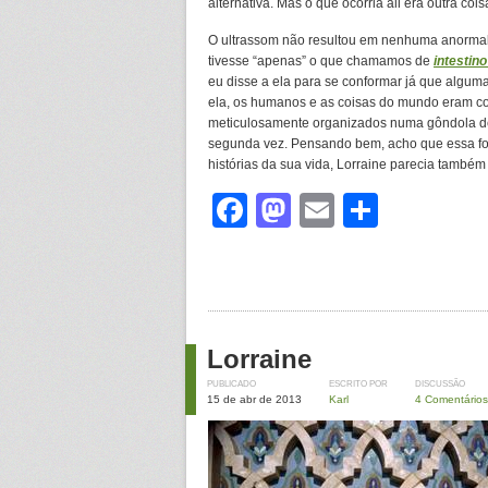
alternativa. Mas o que ocorria ali era outra coisa
O ultrassom não resultou em nenhuma anormali
tivesse “apenas” o que chamamos de
intestino
eu disse a ela para se conformar já que alguma c
ela, os humanos e as coisas do mundo eram c
meticulosamente organizados numa gôndola de
segunda vez. Pensando bem, acho que essa foi a
histórias da sua vida, Lorraine parecia també
Facebook
Mastodon
Email
Share
Lorraine
PUBLICADO
ESCRITO POR
DISCUSSÃO
15 de abr de 2013
Karl
4 Comentários