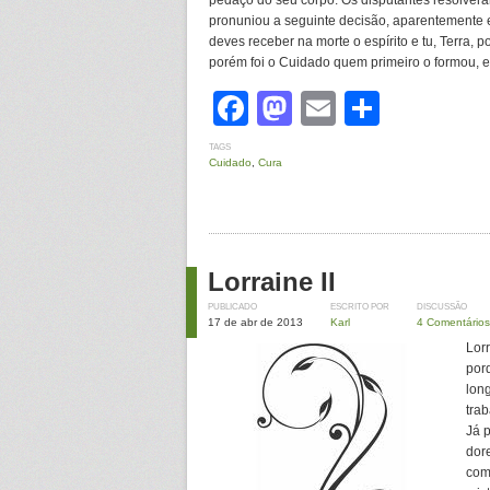
pedaço do seu corpo. Os disputantes resolvera
pronuniou a seguinte decisão, aparentemente eqüi
deves receber na morte o espírito e tu, Terra, 
porém foi o Cuidado quem primeiro o formou, e
Facebook
Mastodon
Email
Share
TAGS
Cuidado
,
Cura
Lorraine II
PUBLICADO
ESCRITO POR
DISCUSSÃO
17 de abr de 2013
Karl
4 Comentários
Lor
por
lon
trab
Já 
dor
com