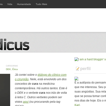
rra
Vida
Humanidade
Tudo Mais
CATEGORIAS
perfil
DEK
,
Ética
Já contei sobre o
diálogo do clínico com
o cirurgião
. Nele, está envolvido um dos
É a autópsia do pensam
conceitos de
cura
na medicina
que me interessa. Seu p
contemporânea. Há outros tantos. Este é
suas angústias. Sua rel
o DEK e o verbete
cura
nos trás de volta
que se possa tomar con
à letra C. Outros verbetes podem ser
nos dias de hoje. Eis o 
vistos
aqui
(ou procurando pela tag
Karl
.