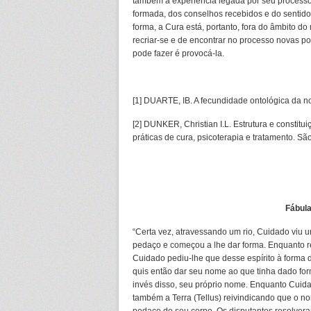
também a experiência legada por seu processo, a
formada, dos conselhos recebidos e do sentido 
forma, a Cura está, portanto, fora do âmbito do
recriar-se e de encontrar no processo novas po
pode fazer é provocá-la.
[1] DUARTE, IB. A fecundidade ontológica da n
[2] DUNKER, Christian I.L. Estrutura e constitu
práticas de cura, psicoterapia e tratamento. S
Fábul
“Certa vez, atravessando um rio, Cuidado viu 
pedaço e começou a lhe dar forma. Enquanto refl
Cuidado pediu-lhe que desse espírito à forma 
quis então dar seu nome ao que tinha dado form
invés disso, seu próprio nome. Enquanto Cuida
também a Terra (Tellus) reivindicando que o n