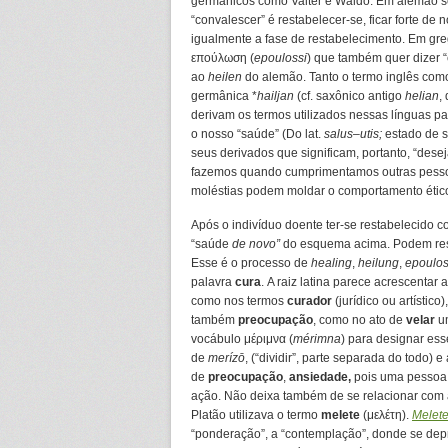
germânicos como Valter e Waldo. Em alemão s
“convalescer” é restabelecer-se, ficar forte de 
igualmente a fase de restabelecimento. Em greg
επούλωση (
epoulossi
) que também quer dizer “
ao
heilen
do alemão. Tanto o termo inglês com
germânica *
hailjan
(cf. saxônico antigo
helian
,
derivam os termos utilizados nessas línguas p
o nosso “saúde” (Do lat.
salus
–
utis;
estado de s
seus derivados que significam, portanto, “des
fazemos quando cumprimentamos outras pesso
moléstias podem moldar o comportamento étic
Após o indivíduo doente ter-se restabelecido 
“saúde
de novo”
do esquema acima.
Podem rest
Esse é o processo de
healing
,
heilung
,
epoulos
palavra
cura
. A raiz latina parece acrescenta
como nos termos
curador
(jurídico ou artístico
também
preocupação
, como no ato de
velar
um
vocábulo μέριμνα (
mérimna
) para designar es
de
merízō
, (“dividir”, parte separada do todo) e
de
preocupação
,
ansiedade,
pois uma pessoa 
ação. Não deixa também de se relacionar com a
Platão utilizava o termo
m
elete
(μελέτη).
Melet
“ponderação”, a “contemplação”, donde se de