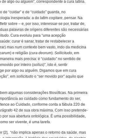
do de algo ou alguém”, correspondente à cura latina.
o de “cuidar” e de “cuidado” guarda, no
mologia inesperada: a do latim
cogitare
, pensar. Na
letir sobre – e, por isso, interessar-se por, tratar de,
 duas palavras de origens diferentes são necessárias
citudo
. Cura evoluiu para “uma acepção
úde: curar é sanar, tratar de restabelecer a
rar) mas num contexto bem vasto, indo da medicina
icarum
) e religião (
cura deorum
).
Sollicitudo
, em
maneira mais precisa: é “cuidado” no sentido de
omovido por inteiro (
sollus
)”, isto é, sentir
aflige por algo ou alguém. Digamos que em cura
reção”, em
sollicitudo
o “ser movido por” aquilo que
abem algumas considerações filosóficas.
Na primeira
importância ao cuidado como fundamento do ser,
rtence ao Cuidado, conforme conta a fábula 220 de
parágrafo 42 de sua obra máxima. Com isso pretende-
por sua abertura ontológica. É uma possibilidade,
mo ser vivente, é uma tarefa.
r [2], “não implica apenas o retorno da saúde, mas