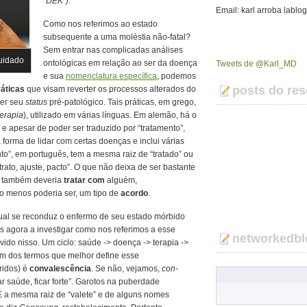
“DEK”).
Email: karl arroba lablo
Como nos referimos ao estado
subsequente a uma moléstia não-fatal?
Sem entrar nas complicadas análises
uidado
ontológicas em relação ao ser da doença
Tweets de @Karl_MD
e sua
nomenclatura específica
, podemos
posts do res
ráticas
que visam reverter os processos alterados do
cer seu
status
pré-patológico. Tais práticas, em grego,
herapia
), utilizado em várias línguas. Em alemão, há o
e apesar de poder ser traduzido por “tratamento”,
forma de lidar com certas doenças e inclui várias
to”, em português, tem a mesma raiz de “tratado” ou
-trato, ajuste, pacto”. O que não deixa de ser bastante
 também deveria
tratar
com
alguém,
o menos poderia ser, um tipo de
acordo
.
ual se reconduz o enfermo de seu estado mórbido
 agora a investigar como nos referimos a esse
networkedbl
ido nisso. Um ciclo: saúde -> doença -> terapia ->
um dos termos que melhor define esse
ridos) é
convalescência
. Se não, vejamos,
con-
ar saúde, ficar forte”. Garotos na puberdade
 É a mesma raiz de “valete” e de alguns nomes