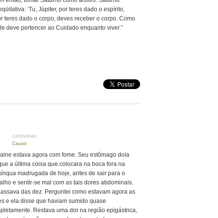
m então, tomar Saturno como árbitro. Saturno
tativa: ‘Tu, Júpiter, por teres dado o espírito,
por teres dado o corpo, deves receber o corpo. Como
le deve pertencer ao Cuidado enquanto viver.”
CATEGORIAS
Causo
raine estava agora com fome. Seu estômago doía
que a última coisa que colocara na boca fora na
gínqua madrugada de hoje, antes de sair para o
alho e sentir-se mal com as tais dores abdominais.
passava das dez. Perguntei como estavam agora as
es e ela disse que haviam sumido quase
pletamente. Restava uma dor na região epigástrica,