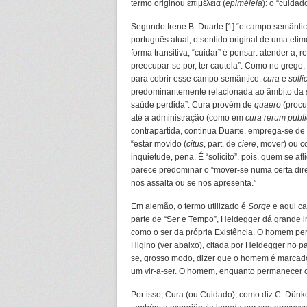
termo originou επιμέλεια (
epiméleia
): o “cuida
Segundo Irene B. Duarte [1] “o campo semântic
português atual, o sentido original de uma eti
forma transitiva, “cuidar” é pensar: atender a, ref
preocupar-se por, ter cautela”. Como no grego,
para cobrir esse campo semântico:
cura
e
solli
predominantemente relacionada ao âmbito da sa
saúde perdida”. Cura provém de
quaero
(procu
até a administração (como em
cura rerum publ
contrapartida, continua Duarte, emprega-se de 
“estar movido (
citus
, part. de
ciere
, mover) ou c
inquietude, pena. É “solícito”, pois, quem se 
parece predominar o “mover-se numa certa di
nos assalta ou se nos apresenta.”
Em alemão, o termo utilizado é
Sorge
e aqui c
parte de “Ser e Tempo”, Heidegger dá grande 
como o ser da própria Existência. O homem pe
Higino (ver abaixo), citada por Heidegger no 
se, grosso modo, dizer que o homem é marcado 
um vir-a-ser. O homem, enquanto permanecer co
Por isso, Cura (ou Cuidado), como diz C. Dünke