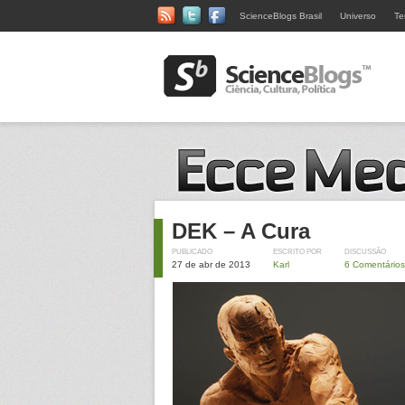
ScienceBlogs Brasil
Universo
Te
DEK – A Cura
PUBLICADO
ESCRITO POR
DISCUSSÃO
27 de abr de 2013
Karl
6 Comentários