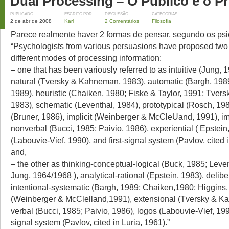
Dual Processing – O Público e o P
PUBLICADO
ESCRITO POR
DISCUSSÃO
CATEGORIAS
2 de abr de 2008
Karl
2 Comentários
Filosofia
Parece realmente haver 2 formas de pensar, segundo os psi
“Psychologists from various persuasions have proposed two
different modes of processing information:
– one that has been variously referred to as intuitive (Jung, 
natural (Tversky & Kahneman, 1983), automatic (Bargh, 1989
1989), heuristic (Chaiken, 1980; Fiske & Taylor, 1991; Tve
1983), schematic (Leventhal, 1984), prototypical (Rosch, 198
(Bruner, 1986), implicit (Weinberger & McCleUand, 1991), im
nonverbal (Bucci, 1985; Paivio, 1986), experiential ( Epstein
(Labouvie-Vief, 1990), and first-signal system (Pavlov, cited i
and,
– the other as thinking-conceptual-logical (Buck, 1985; Leve
Jung, 1964/1968 ), analytical-rational (Epstein, 1983), delibera
intentional-systematic (Bargh, 1989; Chaiken,1980; Higgins, 
(Weinberger & McClelland,1991), extensional (Tversky & K
verbal (Bucci, 1985; Paivio, 1986), logos (Labouvie-Vief, 19
signal system (Pavlov, cited in Luria, 1961).”