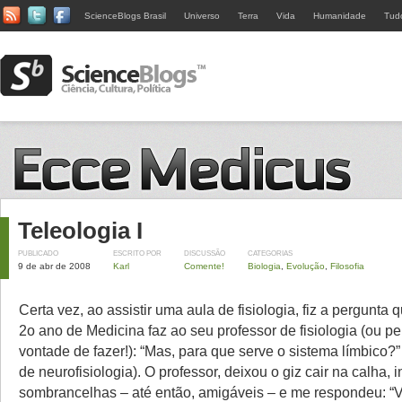
ScienceBlogs Brasil
Universo
Terra
Vida
Humanidade
Tud
Teleologia I
PUBLICADO
ESCRITO POR
DISCUSSÃO
CATEGORIAS
9 de abr de 2008
Karl
Comente!
Biologia
,
Evolução
,
Filosofia
Certa vez, ao assistir uma aula de fisiologia, fiz a pergunta 
2o ano de Medicina faz ao seu professor de fisiologia (ou p
vontade de fazer!): “Mas, para que serve o sistema límbico?
de neurofisiologia). O professor, deixou o giz cair na calha, 
sombrancelhas – até então, amigáveis – e me respondeu: “