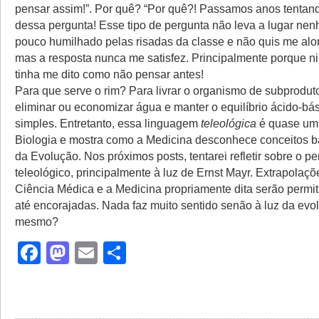
pensar assim!”. Por quê? “Por quê?! Passamos anos tentand
dessa pergunta! Esse tipo de pergunta não leva a lugar nen
pouco humilhado pelas risadas da classe e não quis me alo
mas a resposta nunca me satisfez. Principalmente porque 
tinha me dito como não pensar antes!
Para que serve o rim? Para livrar o organismo de subproduto
eliminar ou economizar água e manter o equilíbrio ácido-bá
simples. Entretanto, essa linguagem
teleológica
é quase um 
Biologia e mostra como a Medicina desconhece conceitos b
da Evolução. Nos próximos posts, tentarei refletir sobre o 
teleológico, principalmente à luz de Ernst Mayr. Extrapolaçõ
Ciência Médica e a Medicina propriamente dita serão permiti
até encorajadas. Nada faz muito sentido senão à luz da evo
mesmo?
Facebook
Mastodon
Email
Share