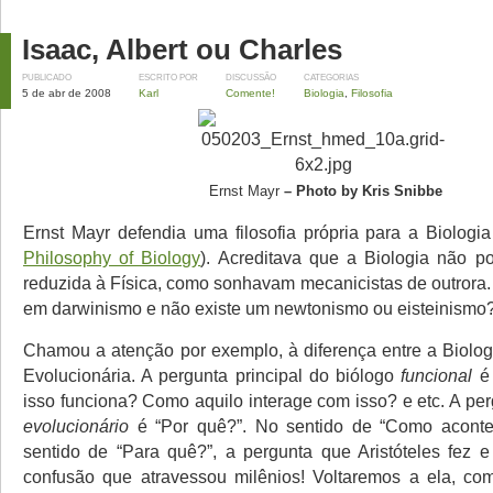
Isaac, Albert ou Charles
PUBLICADO
ESCRITO POR
DISCUSSÃO
CATEGORIAS
5 de abr de 2008
Karl
Comente!
Biologia
,
Filosofia
Ernst Mayr
–
Photo by Kris Snibbe
Ernst Mayr defendia uma filosofia própria para a Biologia
Philosophy of Biology
). Acreditava que a Biologia não p
reduzida à Física, como sonhavam mecanicistas de outrora.
em darwinismo e não existe um newtonismo ou eisteinismo
Chamou a atenção por exemplo, à diferença entre a Biolog
Evolucionária. A pergunta principal do biólogo
funcional
é 
isso funciona? Como aquilo interage com isso? e etc. A pe
evolucionário
é “Por quê?”. No sentido de “Como acont
sentido de “Para quê?”, a pergunta que Aristóteles fez
confusão que atravessou milênios! Voltaremos a ela, co