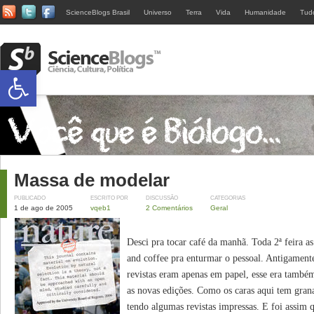
ScienceBlogs Brasil
Universo
Terra
Vida
Humanidade
Tud
Abrir a barra de ferramentas
Massa de modelar
PUBLICADO
ESCRITO POR
DISCUSSÃO
CATEGORIAS
1 de ago de 2005
vqeb1
2 Comentários
Geral
Desci pra tocar café da manhã. Toda 2ª feira a
and coffee pra enturmar o pessoal. Antigament
revistas eram apenas em papel, esse era tamb
as novas edições. Como os caras aqui tem gran
tendo algumas revistas impressas. E foi assim 