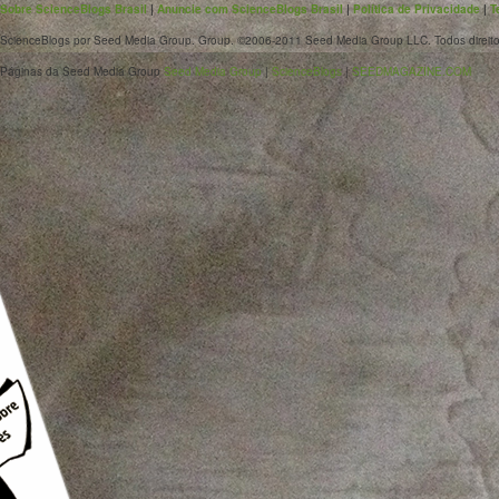
Sobre ScienceBlogs Brasil
|
Anuncie com ScienceBlogs Brasil
|
Política de Privacidade
|
T
ScienceBlogs por Seed Media Group. Group. ©2006-2011 Seed Media Group LLC. Todos direito
Páginas da Seed Media Group
Seed Media Group
|
ScienceBlogs
|
SEEDMAGAZINE.COM