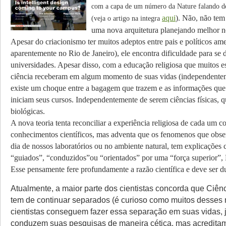
com a capa de um número da Nature falando de 
aqui
). Não, não tem
(veja o artigo na integra
uma nova arquitetura planejando melhor n
Apesar do criacionismo ter muitos adeptos entre pais e políticos am
aparentemente no Rio de Janeiro), ele encontra dificuldade para se d
universidades. Apesar disso, com a educação religiosa que muitos e
ciência receberam em algum momento de suas vidas (independenteme
existe um choque entre a bagagem que trazem e as informações qu
iniciam seus cursos. Independentemente de serem ciências físicas, 
biológicas.
A nova teoria tenta reconciliar a experiência religiosa de cada um 
conhecimentos científicos, mas adventa que os fenomenos que obse
dia de nossos laboratórios ou no ambiente natural, tem explicações c
“guiados”, “conduzidos”ou “orientados” por uma “força superior”,
Esse pensamente fere profundamente a razão científica e deve ser d
Atualmente, a maior parte dos cientistas concorda que Ciênc
tem de continuar separados (é curioso como muitos desse
cientistas conseguem fazer essa separação em suas vidas, 
conduzem suas pesquisas de maneira cética, mas acredita