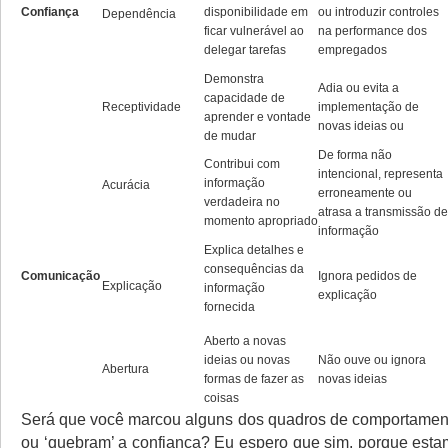
Confiança
disponibilidade em
ou introduzir controles
Dependência
ficar vulnerável ao
na performance dos
delegar tarefas
empregados
Demonstra
Adia ou evita a
capacidade de
Receptividade
implementação de
aprender e vontade
novas ideias ou
de mudar
De forma não
Contribui com
intencional, representa
informação
Acurácia
erroneamente ou
verdadeira no
atrasa a transmissão de
momento apropriado
informação
Explica detalhes e
consequências da
Comunicação
Ignora pedidos de
Explicação
informação
explicação
fornecida
Aberto a novas
ideias ou novas
Não ouve ou ignora
Abertura
formas de fazer as
novas ideias
coisas
Será que você marcou alguns dos quadros de comportamen
ou ‘quebram’ a confiança? Eu espero que sim, porque esta