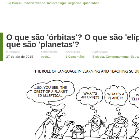
Bio Bureau
,
biodiversidade
,
biotecnologia
,
negócios
,
quadrinhos
O que são 'órbitas'? O que são 'elí
que são 'planetas'?
PUBLICADO
ESCRITO POR
DISCUSSÃO
CATEGORIAS
27 de abr de 2015
vqeb1
1 Comentário
Biologia
,
Comportamento
,
Educ