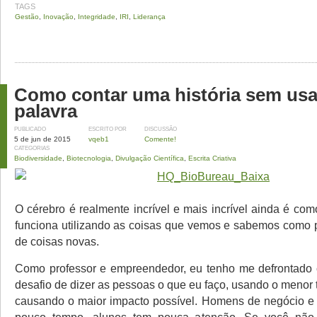
TAGS
Gestão
,
Inovação
,
Integridade
,
IRI
,
Liderança
Como contar uma história sem us
palavra
PUBLICADO
ESCRITO POR
DISCUSSÃO
5 de jun de 2015
vqeb1
Comente!
CATEGORIAS
Biodiversidade
,
Biotecnologia
,
Divulgação Científica
,
Escrita Criativa
O cérebro é realmente incrível e mais incrível ainda é co
funciona utilizando as coisas que vemos e sabemos como 
de coisas novas.
Como professor e empreendedor, eu tenho me defrontado 
desafio de dizer as pessoas o que eu faço, usando o menor
causando o maior impacto possível. Homens de negócio e 