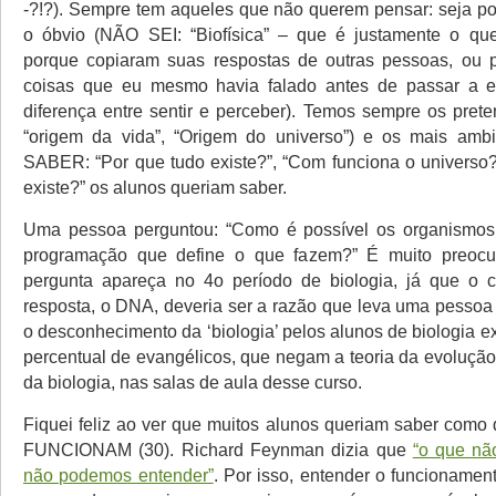
-?!?). Sempre tem aqueles que não querem pensar: seja 
o óbvio (NÃO SEI: “Biofísica” – que é justamente o que
porque copiaram suas respostas de outras pessoas, ou p
coisas que eu mesmo havia falado antes de passar a 
diferença entre sentir e perceber). Temos sempre os prete
“origem da vida”, “Origem do universo”) e os mais am
SABER: “Por que tudo existe?”, “Com funciona o universo?
existe?” os alunos queriam saber.
Uma pessoa perguntou: “Como é possível os organismo
programação que define o que fazem?” É muito preoc
pergunta apareça no 4o período de biologia, já que o 
resposta, o DNA, deveria ser a razão que leva uma pessoa 
o desconhecimento da ‘biologia’ pelos alunos de biologia 
percentual de evangélicos, que negam a teoria da evolução, 
da biologia, nas salas de aula desse curso.
Fiquei feliz ao ver que muitos alunos queriam saber como 
FUNCIONAM (30). Richard Feynman dizia que
“o que nã
não podemos entender”
. Por isso, entender o funcionamen