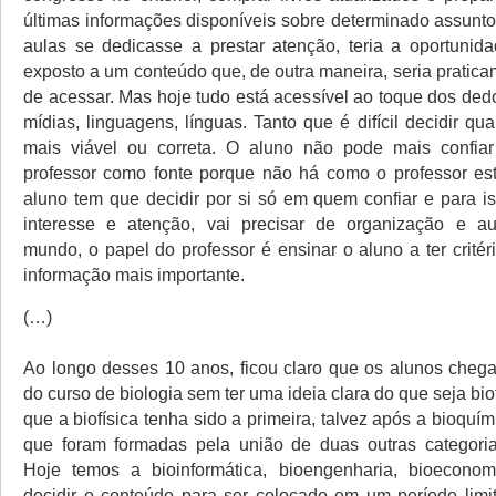
últimas informações disponíveis sobre determinado assunto
aulas se dedicasse a prestar atenção, teria a oportunid
exposto a um conteúdo que, de outra maneira, seria pratic
de acessar. Mas hoje tudo está acessível ao toque dos ded
mídias, linguagens, línguas. Tanto que é difícil decidir qu
mais viável ou correta. O aluno não pode mais confia
professor como fonte porque não há como o professor est
aluno tem que decidir por si só em quem confiar e para i
interesse e atenção, vai precisar de organização e a
mundo, o papel do professor é ensinar o aluno a ter critér
informação mais importante.
(…)
Ao longo desses 10 anos, ficou claro que os alunos cheg
do curso de biologia sem ter uma ideia clara do que seja biof
que a biofísica tenha sido a primeira, talvez após a bioquím
que foram formadas pela união de duas outras categoria
Hoje temos a bioinformática, bioengenharia, bioeco
decidir o conteúdo para ser colocado em um período lim