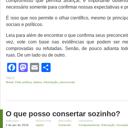
compromisso que permita avançar, é importante observ
necessário somente para confirmar nossas expectativas e p
É isso que nos permite o olhar científico, mesmo (e princip
sociais e políticos.
Leia para além de encontrar o que confirma seus preconcei
vez, vote com base nas evidências que podem ser med
comprovadas ou refutadas. Senão, de pouco adianta tod
ruas. De um lado ou de outro.
Facebook
Mastodon
Email
Share
TAGS
Brasil
,
Crise política
,
dados
,
informação
,
preconceito
O que posso consertar sozinho?
PUBLICADO
ESCRITO POR
DISCUSSÃO
CATEGORIAS
2 de jan de 2016
vqeb1
Comente!
Comportamento
,
Educação
,
Inovaçã