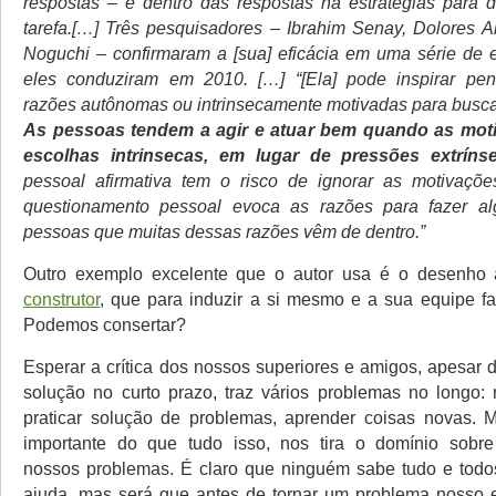
respostas – e dentro das respostas há estratégias para de
tarefa.[…] Três pesquisadores – Ibrahim Senay, Dolores Al
Noguchi – confirmaram a [sua] eficácia em uma série de 
eles conduziram em 2010. […] “[Ela] pode inspirar pe
razões autônomas ou intrinsecamente motivadas para buscar
As pessoas tendem a agir e atuar bem quando as mot
escolhas intrinsecas, em lugar de pressões extrínse
pessoal afirmativa tem o risco de ignorar as motivaçõ
questionamento pessoal evoca as razões para fazer a
pessoas que muitas dessas razões vêm de dentro.”
Outro exemplo excelente que o autor usa é o desenh
construtor
, que para induzir a si mesmo e a sua equipe f
Podemos consertar?
Esperar a crítica dos nossos superiores e amigos, apesar 
solução no curto prazo, traz vários problemas no longo:
praticar solução de problemas, aprender coisas novas. 
importante do que tudo isso, nos tira o domínio sobr
nossos problemas. É claro que ninguém sabe tudo e todo
ajuda, mas será que antes de tornar um problema nosso