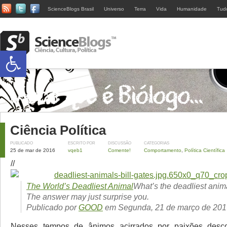
ScienceBlogs Brasil
Universo
Terra
Vida
Humanidade
Tud
Abrir a barra de ferramentas
Ciência Política
PUBLICADO
ESCRITO POR
DISCUSSÃO
CATEGORIAS
25 de mar de 2016
vqeb1
Comente!
Comportamento
,
Política Científica
//
The World’s Deadliest Animal
What’s the deadliest anima
The answer may just surprise you.
Publicado por
GOOD
em Segunda, 21 de março de 201
Nesses tempos de ânimos acirrados por paixões desco