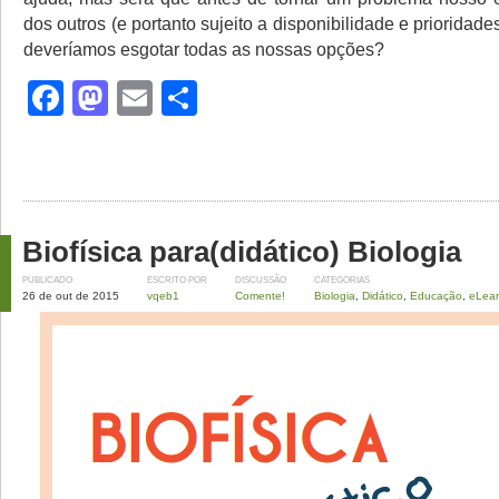
dos outros (e portanto sujeito a disponibilidade e prioridade
deveríamos esgotar todas as nossas opções?
Facebook
Mastodon
Email
Share
Biofísica para(didático) Biologia
PUBLICADO
ESCRITO POR
DISCUSSÃO
CATEGORIAS
26 de out de 2015
vqeb1
Comente!
Biologia
,
Didático
,
Educação
,
eLear