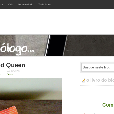
rra
Vida
Humanidade
Tudo Mais
ed Queen
CATEGORIAS
s
Geral
o livro do bl
Comp