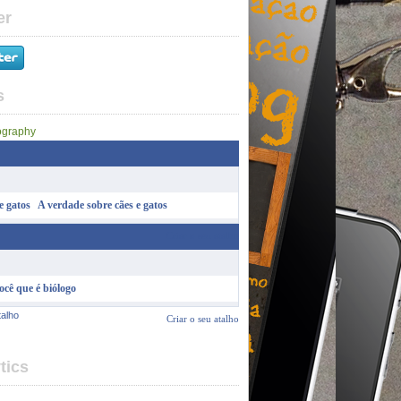
er
s
A verdade sobre cães e gatos
Criar o seu atalho
ocê que é biólogo
talho
Criar o seu atalho
tics