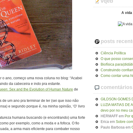
vqeb
A vida 
posts recent
Ciência Política
O que posso conser
Biofísica para(didát
Construindo confia
Como contar uma hi
r o ano, começo uma nova coluna no blog: “Acabei
aindo da cabeceira e indo pra estante.
comentários
een: Sex and the Evolution of Human Nature
de
GILDSON GOMES 
 de um ano pra terminar de ler (sei que isso não
LUZIA MATIAS DE
sa) e segundo porque é, na minha opinião, ‘O’ livro
devo por no meu ca
HERMAFF
em
Por 
a natureza humana buscando (e encontrando) uma forte
Erica
em
Sobre como
como por exemplo, como a moda e a fofoca. O fio
Paulo Barbosa
em
xuada, a arma mais eficiente para combater nosso