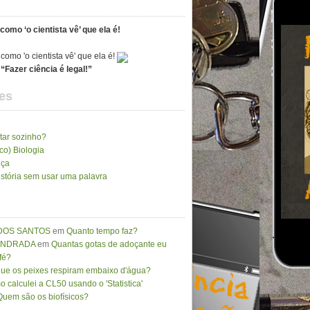
como ‘o cientista vê’ que ela é!
“Fazer ciência é legal!”
es
tar sozinho?
ico) Biologia
nça
stória sem usar uma palavra
DOS SANTOS
em
Quanto tempo faz?
 ANDRADA
em
Quantas gotas de adoçante eu
fé?
que os peixes respiram embaixo d'água?
 calculei a CL50 usando o 'Statistica'
Quem são os biofísicos?