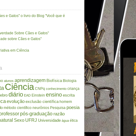
es e Gatos" o livro do Blog "Você que é
A verdade Sobre Cães e Gatos"
rdade sobre Cães e Gatos"
riativa em Ciência
a
aprendizagem
Biofísica
no
Biologia
alunos
Ciência
ta
CNPq
criança
conhecimento
diário
ensino
rebro
escrita
Einstein
EAD
ica
evolução
exclusão científica
homem
poesia
do
método científico
neurônios
Pesquisa
professor
pós-graduação
razão
atural
Sexo
UFRJ
Universidade
ética
água