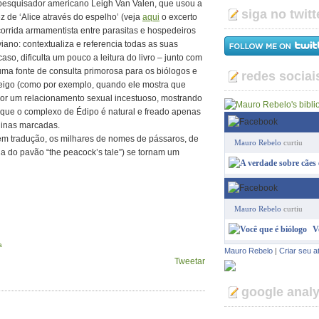
o pesquisador americano Leigh Van Valen, que usou a
siga no twitt
 de ‘Alice através do espelho’ (veja
aqui
o excerto
a corrida armamentista entre parasitas e hospedeiros
iano: contextualiza e referencia todas as suas
o, dificulta um pouco a leitura do livro – junto com
 uma fonte de consulta primorosa para os biólogos e
redes sociai
 leigo (como por exemplo, quando ele mostra que
por um relacionamento sexual incestuoso, mostrando
 que o complexo de Édipo é natural e freado apenas
ginas marcadas.
em tradução, os milhares de nomes de pássaros, de
Mauro Rebelo
curtiu
da do pavão “the peacock’s tale”) se tornam um
Mauro Rebelo
curtiu
V
a
Mauro Rebelo
|
Criar seu a
Tweetar
google analy