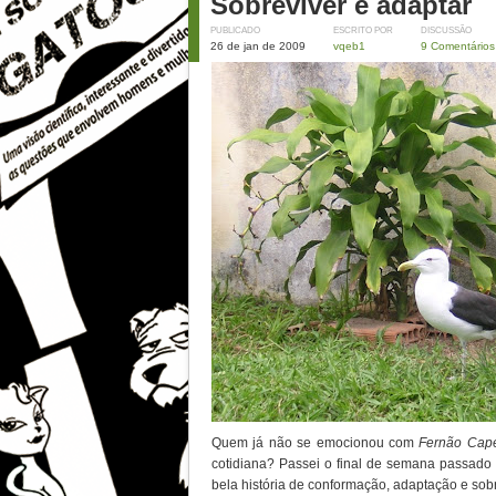
Sobreviver e adaptar
PUBLICADO
ESCRITO POR
DISCUSSÃO
26 de jan de 2009
vqeb1
9 Comentários
Quem já não se emocionou com
Fernão Cap
cotidiana? Passei o final de semana passado
bela história de conformação, adaptação e sob