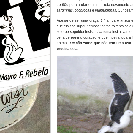
de 90o para andar em linha reta novamente a
sardinhas
,
cocorocas
e
manjubinhas
. Curiosa
Apesar de ser uma graça,
Lili
ainda é arisca 
que ela fica super nervosa: primeiro tenta se 
se o perseguidor insiste,
Lili
tenta instintivam
cena de partir o coração, e que mostra toda a 
animai.
Lili
não ‘sabe’ que não tem uma asa,
precisa dela.