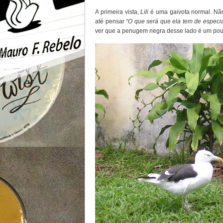
A primeira vista,
Lili
é uma gaivota normal. Não 
até pensar
“O que será que ela tem de especi
ver que a penugem negra desse lado é um pouc