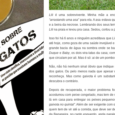
Lili
é uma sobrevivente. Minha mãe a encon
“arrastando uma asa”
para ela. A asa estava q
e a beira da necrose. Lembrando dos seus te
Lili
na praia e levou pra casa. Sedou, cortou a 
Isso foi há 6 anos e ninguém acreditava que
Li
até hoje, como goza de uma saúde invejável e 
grande bacia de água na sombra onde se ba
Duque
e
Baby
, os dois vira-latas da casa; co
que circulam por ali. Mas é só: ai de um pombo 
Não, não há nenhum sinal óbvio que indique
dos galos. Ou pelo menos nada que apesar d
reconheça. Mas como gaivota é um substanti
descubra o contrário.
Depois de recuperada, o maior problema fo
acostumou com peixe congelado, mas tem de se
lá em casa para entregar os peixes pequen
gaivota no quintal”
. Além de ser exigente com o 
quem tem de vir até a comida, que deve ser d
da Bananeira, no canto esquerdo, anda parale