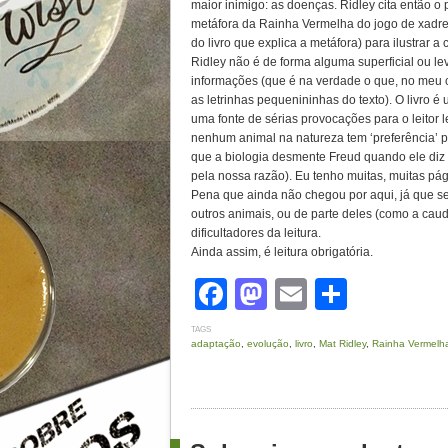
maior inimigo: as doenças. Ridley cita então 
metáfora da Rainha Vermelha do jogo de xadrez
do livro que explica a metáfora) para ilustrar 
Ridley não é de forma alguma superficial ou lev
informações (que é na verdade o que, no meu cas
as letrinhas pequenininhas do texto). O livro é
uma fonte de sérias provocações para o leitor
nenhum animal na natureza tem ‘preferência’ 
que a biologia desmente Freud quando ele diz
pela nossa razão). Eu tenho muitas, muitas pá
Pena que ainda não chegou por aqui, já que s
outros animais, ou de parte deles (como a cau
dificultadores da leitura.
Ainda assim, é leitura obrigatória.
Facebook
Mastodon
Email
Share
TAGS
adaptação
,
evolução
,
livro
,
Mat Ridley
,
Rainha Vermelh