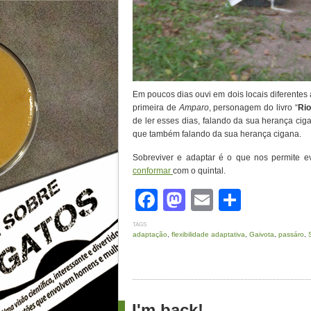
Em poucos dias ouvi em dois locais diferentes a
primeira de
Amparo
, personagem do livro “
Rio
de ler esses dias, falando da sua herança ci
que também falando da sua herança cigana.
Sobreviver e adaptar é o que nos permite evol
conformar
com o quintal.
Facebook
Mastodon
Email
Share
TAGS
adaptação
,
flexibilidade adaptativa
,
Gaivota
,
passáro
,
I'm back!