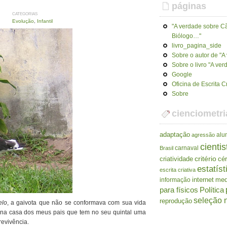
páginas
CATEGORIAS
Evolução
,
Infantil
"A verdade sobre Cã
Biólogo…"
livro_pagina_side
Sobre o autor de "
Sobre o livro "A ve
Google
Oficina de Escrita C
Sobre
cienciometri
adaptação
alu
agressão
cientis
carnaval
Brasil
criatividade
critério
cé
estatíst
escrita criativa
internet
me
informação
para físicos
Política
seleção n
reprodução
elo
, a gaivota que não se conformava com sua vida
 na casa dos meus pais que tem no seu quintal uma
revivência.