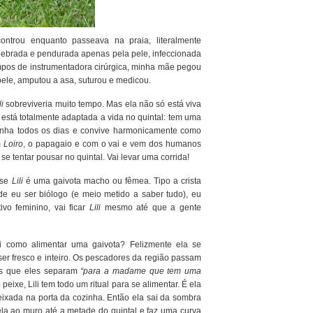
trou enquanto passeava na praia, literalmente
uebrada e pendurada apenas pela pele, infeccionada
mpos de instrumentadora cirúrgica, minha mãe pegou
pele, amputou a asa, suturou e medicou.
li
sobreviveria muito tempo. Mas ela não só está viva
está totalmente adaptada a vida no quintal: tem uma
nha todos os dias e convive harmonicamente como
m
Loiro
, o papagaio e com o vai e vem dos humanos
se tentar pousar no quintal. Vai levar uma corrida!
 se
Lili
é uma gaivota macho ou fêmea. Tipo a crista
e eu ser biólogo (e meio metido a saber tudo), eu
vo feminino, vai ficar
Lili
mesmo até que a gente
i como alimentar uma gaivota? Felizmente ela se
r fresco e inteiro. Os pescadores da região passam
os que eles separam
“para a madame que tem uma
peixe, Lili tem todo um ritual para se alimentar. É ela
eixada na porta da cozinha. Então ela sai da sombra
la ao muro até a metade do quintal e faz uma curva