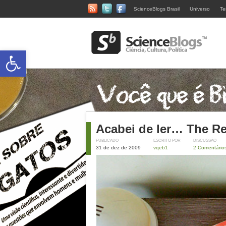
ScienceBlogs Brasil
Universo
Te
Abrir a barra de ferramentas
Acabei de ler… The R
PUBLICADO
ESCRITO POR
DISCUSSÃO
31 de dez de 2009
vqeb1
2 Comentário