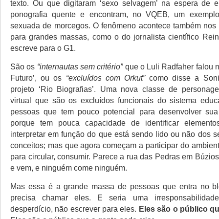
texto. Ou que digitaram ‘sexo selvagem’ na espera de e
ponografia quente e encontram, no VQEB, um exemplo
sexuada de morcegos. O fenômeno acontece também nos b
para grandes massas, como o do jornalista científico Rei
escreve para o G1.
São os
“internautas sem critério”
que o Luli Radfaher falou n
Futuro’, ou os
“excluídos com Orkut”
como disse a Soni
projeto ‘Rio Biografias’. Uma nova classe de personag
virtual que são os excluídos funcionais do sistema educ
pessoas que tem pouco potencial para desenvolver sua 
porque tem pouca capacidade de identificar element
interpretar em função do que está sendo lido ou não dos s
conceitos; mas que agora começam a participar do ambiente
para circular, consumir. Parece a rua das Pedras em Búzio
e vem, e ninguém come ninguém.
Mas essa é a grande massa de pessoas que entra no bl
precisa chamar eles. E seria uma irresponsabilida
desperdício, não escrever para eles.
Eles são o público q