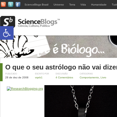
ScienceBlogs Brasil
Universo
Terra
Vida
Humanidade
Tud
Abrir a barra de ferramentas
O que o seu astrólogo não vai dize
PUBLICADO
ESCRITO POR
DISCUSSÃO
CATEGORIAS
28 de dez de 2008
vqeb1
4 Comentários
Comportamento
,
Livro