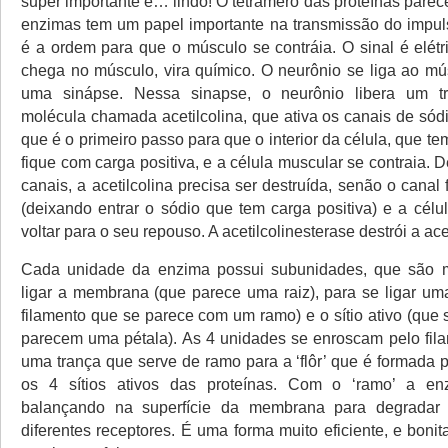
super importante e… lindo! O tetrâmero das proteínas parec
enzimas tem um papel importante na transmissão do impu
é a ordem para que o músculo se contráia. O sinal é elét
chega no músculo, vira químico. O neurônio se liga ao mú
uma sinápse. Nessa sinapse, o neurônio libera um t
molécula chamada acetilcolina, que ativa os canais de só
que é o primeiro passo para que o interior da célula, que te
fique com carga positiva, e a célula muscular se contraia. D
canais, a acetilcolina precisa ser destruída, senão o canal f
(deixando entrar o sódio que tem carga positiva) e a cél
voltar para o seu repouso. A acetilcolinesterase destrói a acet
Cada unidade da enzima possui subunidades, que são 
ligar a membrana (que parece uma raiz), para se ligar um
filamento que se parece com um ramo) e o sítio ativo (que
parecem uma pétala). As 4 unidades se enroscam pelo fil
uma trança que serve de ramo para a ‘flôr’ que é formada p
os 4 sítios ativos das proteínas. Com o ‘ramo’ a en
balançando na superfície da membrana para degradar a
diferentes receptores. É uma forma muito eficiente, e bonit