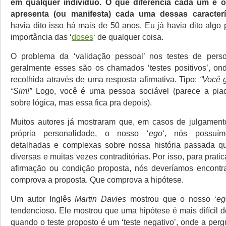
em qualquer indivíduo.
O que diferencia cada um é 
apresenta (ou manifesta) cada uma dessas caracterís
havia dito isso há mais de 50 anos. Eu já havia dito algo
importância das ‘
doses
‘ de qualquer coisa.
O problema da ‘validação pessoal’ nos testes de pers
geralmente esses são os chamados ‘testes positivos’, on
recolhida através de uma resposta afirmativa. Tipo:
“Você g
“Sim!”
Logo, você é uma pessoa sociável (parece a pia
sobre lógica, mas essa fica pra depois).
Muitos autores já mostraram que, em casos de julgament
própria personalidade, o nosso ‘
ego
‘, nós possuím
detalhadas e complexas sobre nossa história passada q
diversas e muitas vezes contraditórias. Por isso, para prat
afirmação ou condição proposta, nós deveríamos encontr
comprova a proposta. Que comprova a hipótese.
Um autor Inglês
Martin Davies
mostrou que o nosso ‘
eg
tendencioso. Ele mostrou que uma hipótese é mais difícil 
quando o teste proposto é um ‘teste negativo’, onde a per