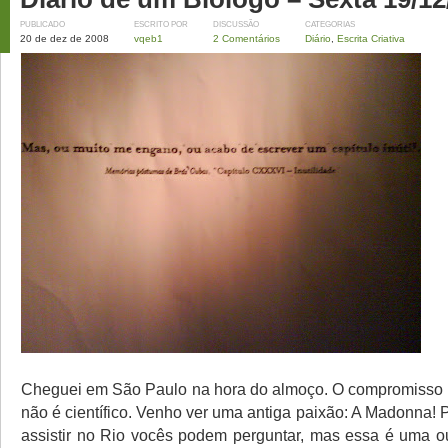
PUBLICADO
ESCRITO POR
DISCUSSÃO
CATEGORIAS
20 de dez de 2008
vqeb1
2 Comentários
Diário
,
Escrita Criativa
Cheguei em São Paulo na hora do almoço. O compromisso 
não é científico. Venho ver uma antiga paixão: A Madonna! 
assistir no Rio vocês podem perguntar, mas essa é uma out