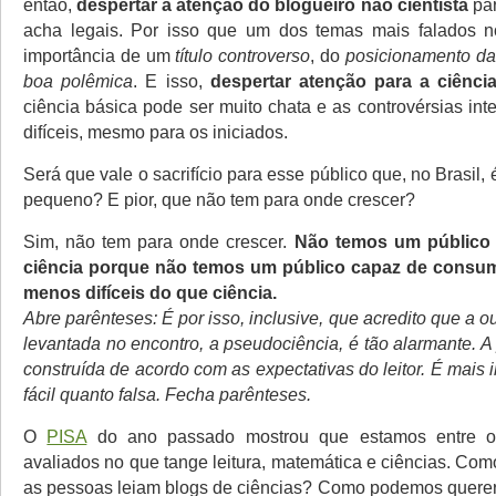
então,
despertar a atenção do blogueiro não cientista
par
acha legais. Por isso que um dos temas mais falados no
importância de um
título controverso
, do
posicionamento da
boa polêmica
. E isso,
despertar atenção para a ciência
ciência básica pode ser muito chata e as controvérsias int
difíceis, mesmo para os iniciados.
Será que vale o sacrifício para esse público que, no Brasil,
pequeno? E pior, que não tem para onde crescer?
Sim, não tem para onde crescer.
Não temos um público
ciência porque não temos um público capaz de consum
menos difíceis do que ciência.
Abre parênteses: É por isso, inclusive, que acredito que a 
levantada no encontro, a pseudociência, é tão alarmante. 
construída de acordo com as expectativas do leitor. É mais in
fácil quanto falsa. Fecha parênteses.
O
PISA
do ano passado mostrou que estamos entre os
avaliados no que tange leitura, matemática e ciências. Co
as pessoas leiam blogs de ciências? Como podemos quere