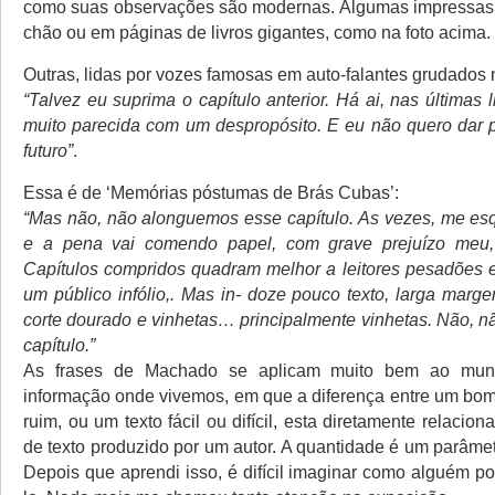
como suas observações são modernas. Algumas impressas 
chão ou em páginas de livros gigantes, como na foto acima.
Outras, lidas por vozes famosas em auto-falantes grudados 
“Talvez eu suprima o capítulo anterior. Há ai, nas últimas 
muito parecida com um despropósito. E eu não quero dar pa
futuro”
.
Essa é de ‘Memórias póstumas de Brás Cubas’:
“Mas não, não alonguemos esse capítulo. As vezes, me es
e a pena vai comendo papel, com grave prejuízo meu,
Capítulos compridos quadram melhor a leitores pesadões
um público infólio,. Mas in- doze pouco texto, larga marge
corte dourado e vinhetas… principalmente vinhetas. Não, 
capítulo.”
As frases de Machado se aplicam muito bem ao mun
informação onde vivemos, em que a diferença entre um bom 
ruim, ou um texto fácil ou difícil, esta diretamente relacio
de texto produzido por um autor. A quantidade é um parâme
Depois que aprendi isso, é difícil imaginar como alguém p