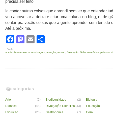
precisa ser feito.
Ia contar outras coisas que aprendi sem ter que entender t
vou aproveitar a deixa e criar uma coluna no blog, o ‘de g
contar pra vocês coisas que a gente aprender sem ter tido 
Até a próxima.
Facebook
Mastodon
Email
Share
TAGS
acetilcolinesterase
,
aprendizagem
,
atenção
,
ensino
,
frustração
,
Grão
,
neurônios
,
palestra
,
s
categorias
Arte
(2)
Biodiversidade
(2)
Biologia
Didático
(48)
Divulgação Científica
(43)
Educação
Evolução
(26)
Gastronomia
(7)
Geral