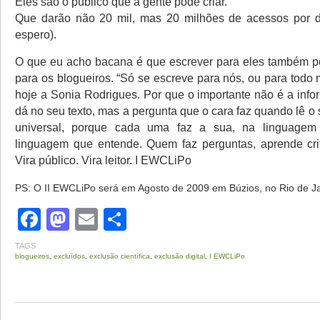
Eles são o público que a gente pode criar.
Que darão não 20 mil, mas 20 milhões de acessos por d
espero).
O que eu acho bacana é que escrever para eles também p
para os blogueiros. “Só se escreve para nós, ou para todo
hoje a Sonia Rodrigues. Por que o importante não é a inf
dá no seu texto, mas a pergunta que o cara faz quando lê o 
universal, porque cada uma faz a sua, na linguagem
linguagem que entende. Quem faz perguntas, aprende crité
Vira público. Vira leitor.
I EWCLiPo
PS: O II EWCLiPo será em Agosto de 2009 em Búzios, no Rio de Ja
Facebook
Mastodon
Email
Share
TAGS
blogueiros
,
excluídos
,
exclusão científica
,
exclusão digital
,
I EWCLiPo