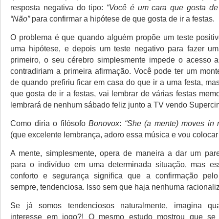
resposta negativa do tipo:
“Você é um cara que gosta de 
“Não”
para confirmar a hipótese de que gosta de ir a festas.
O problema é que quando alguém propõe um teste positiv
uma hipótese, e depois um teste negativo para fazer um
primeiro, o seu cérebro simplesmente impede o acesso 
contradiriam a primeira afirmação. Você pode ter um mon
de quando prefiriu ficar em casa do que ir a uma festa, ma
que gosta de ir a festas, vai lembrar de várias festas me
lembrará de nenhum sábado feliz junto a TV vendo Superci
Como diria o filósofo
Bonovox
:
“She (a mente) moves in 
(que excelente lembrança, adoro essa música e vou colocar 
A mente, simplesmente, opera de maneira a dar um parec
para o indivíduo em uma determinada situação, mas e
conforto e segurança significa que a confirmação pelo 
sempre, tendenciosa. Isso sem que haja nenhuma racionali
Se já somos tendenciosos naturalmente, imagina q
interesse em jogo?! O mesmo estudo mostrou que se 