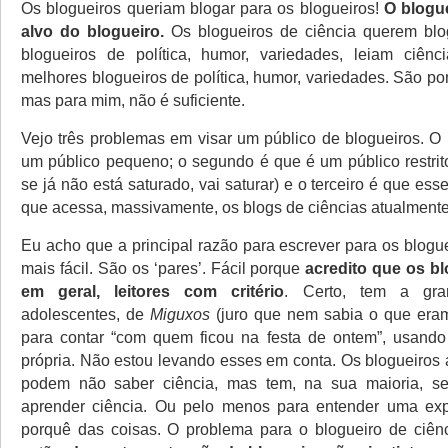
Os blogueiros queriam blogar para os blogueiros!
O blogue
alvo do blogueiro.
Os blogueiros de ciência querem bl
blogueiros de política, humor, variedades, leiam ciênc
melhores blogueiros de política, humor, variedades. São po
mas para mim, não é suficiente.
Vejo três problemas em visar um público de blogueiros. O 
um público pequeno; o segundo é que é um público restrit
se já não está saturado, vai saturar) e o terceiro é que ess
que acessa, massivamente, os blogs de ciências atualmente
Eu acho que a principal razão para escrever para os blogu
mais fácil. São os ‘pares’. Fácil porque
acredito que os bl
em geral, leitores com critério
. Certo, tem a gr
adolescentes, de
Miguxos
(juro que nem sabia o que eram
para contar “com quem ficou na festa de ontem”, usand
própria. Não estou levando esses em conta. Os blogueiros 
podem não saber ciência, mas tem, na sua maioria, sen
aprender ciência. Ou pelo menos para entender uma exp
porquê das coisas. O problema para o blogueiro de ciênc