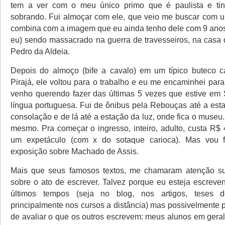
tem a ver com o meu único primo que é paulista e ti
sobrando. Fui almoçar com ele, que veio me buscar com 
combina com a imagem que eu ainda tenho dele com 9 ano
eu) sendo massacrado na guerra de travesseiros, na casa
Pedro da Aldeia.
Depois do almoço (bife a cavalo) em um típico buteco c
Pirajá, ele voltou para o trabalho e eu me encaminhei par
venho querendo fazer das últimas 5 vezes que estive em
língua portuguesa. Fui de ônibus pela Rebouças até a est
consolação e de lá até a estação da luz, onde fica o museu
mesmo. Pra começar o ingresso, inteiro, adulto, custa R$
um expetáculo (com x do sotaque carioca). Mas vou 
exposição sobre Machado de Assis.
Mais que seus famosos textos, me chamaram atenção s
sobre o ato de escrever. Talvez porque eu esteja escreve
últimos tempos (seja no blog, nos artigos, teses 
principalmente nos cursos a distância) mas possivelmente 
de avaliar o que os outros escrevem: meus alunos em geral