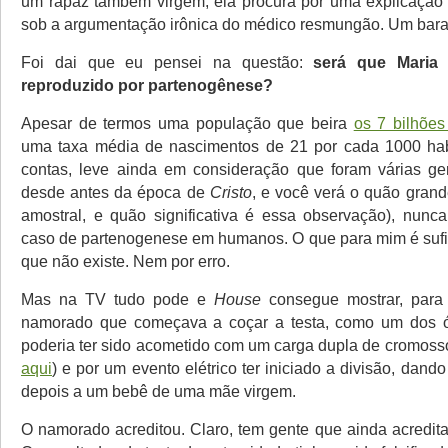
um rapaz também virgem, ela procura por uma explicação 
sob a argumentação irônica do médico resmungão. Um bara
Foi dai que eu pensei na questão:
será que Maria 
reproduzido por partenogênese?
Apesar de termos uma população que beira
os 7 bilhões
uma taxa média de nascimentos de 21 por cada 1000 habi
contas, leve ainda em consideração que foram várias ge
desde antes da época de
Cristo
, e você verá o quão gran
amostral, e quão significativa é essa observação), nunca
caso de partenogenese em humanos. O que para mim é sufic
que não existe. Nem por erro.
Mas na TV tudo pode e
House
consegue mostrar, para 
namorado que começava a coçar a testa, como um dos ó
poderia ter sido acometido com um carga dupla de cromos
aqui
) e por um evento elétrico ter iniciado a divisão, dan
depois a um bebê de uma mãe virgem.
O namorado acreditou. Claro, tem gente que ainda acredi