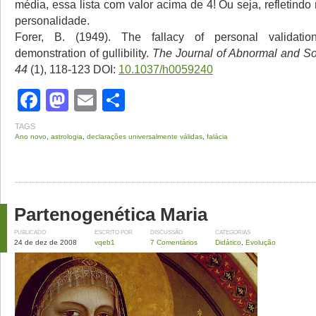
média, essa lista com valor acima de 4! Ou seja, refletind
personalidade.
Forer, B. (1949). The fallacy of personal validati
demonstration of gullibility.
The Journal of Abnormal and So
44
(1), 118-123 DOI:
10.1037/h0059240
Facebook
Mastodon
Email
Share
TAGS
Ano novo
,
astrologia
,
declarações universalmente válidas
,
falácia
Partenogenética Maria
PUBLICADO
ESCRITO POR
DISCUSSÃO
CATEGORIAS
24 de dez de 2008
vqeb1
7 Comentários
Didático
,
Evolução