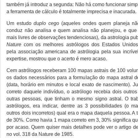
também já introduz a segunda: Não há como funcionar sim
a ferramenta de cálculo é totalmente imprecisa e inacurada. 
Um estudo
duplo cego
(aqueles ondes quem planeja nã
conduz não analisa e quem analisa não planejou, e que 
mais livres de observações tendenciosas), da astrologia pub
Nature
com os melhores astrólogos dos Estados Unido
pela associação americana de astrólogia pela sua incrível
expertise, mostrou que o acerto é mero acaso.
Cem astrólogos receberam 100 mapas astrais de 100 volu
os dados necessários para a formulação do mapa astral d
(data, horário em minutos e local exato de nascimento). 
correto daquele indivíduo, o astrólogo recebia dois outr
outras pessoas, que tinham o mesmo signo astral. O tra
astrólogos, era indicar, dentre as 3 possibilidades (o m
outros dois incorretos) qual era o mapa daquela pessoa. A t
de 30%. Como havia 1 mapa correto em 3, 30% significa qu
por acaso. Quem quiser mais detalhes pode ver o artigo 
no vol. 318 da Nature de 1985.