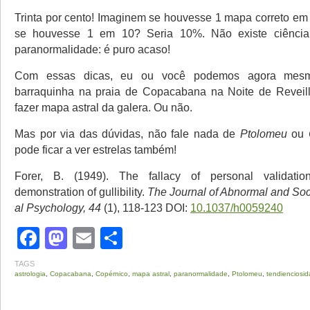
Trinta por cento! Imaginem se houvesse 1 mapa correto em
se houvesse 1 em 10? Seria 10%. Não existe ciência 
paranormalidade: é puro acaso!
Com essas dicas, eu ou você podemos agora mes
barraquinha na praia de Copacabana na Noite de Reveil
fazer mapa astral da galera. Ou não.
Mas por via das dúvidas, não fale nada de
Ptolomeu
ou
pode ficar a ver estrelas também!
Forer, B. (1949). The fallacy of personal validati
demonstration of gullibility.
The Journal of Abnormal and Soc
al Psychology, 44
(1), 118-123 DOI:
10.1037/h0059240
Facebook
Mastodon
Email
Share
TAGS
astrologia
,
Copacabana
,
Copérnico
,
mapa astral
,
paranormalidade
,
Ptolomeu
,
tendienciosi