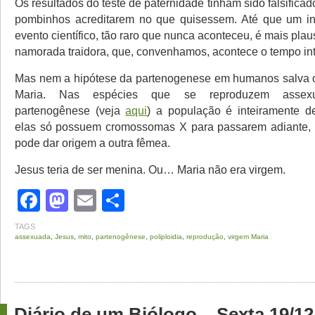
Os resultados do teste de paternidade tinham sido falsificad
pombinhos acreditarem no que quisessem. Até que um inc
evento científico, tão raro que nunca aconteceu, é mais pla
namorada traidora, que, convenhamos, acontece o tempo int
Mas nem a hipótese da partenogenese em humanos salva o
Maria. Nas espécies que se reproduzem assex
partenogênese (veja
aqui
) a população é inteiramente d
elas só possuem cromossomas X para passarem adiante,
pode dar origem a outra fêmea.
Jesus teria de ser menina. Ou… Maria não era virgem.
Facebook
Mastodon
Email
Share
TAGS
assexuada
,
Jesus
,
mito
,
partenogênese
,
poliploidia
,
reprodução
,
virgem Maria
Diário de um Biólogo – Sexta 19/12