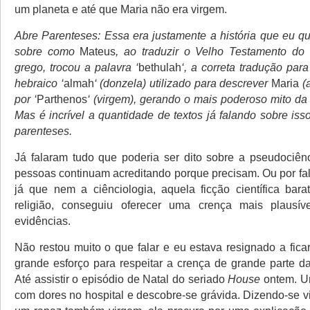
um planeta e até que Maria não era virgem.
Abre Parenteses: Essa era justamente a história que eu qu
sobre como
Mateus
, ao traduzir o Velho Testamento do
grego, trocou a palavra ‘
bethulah
‘, a correta tradução para
hebraico ‘
almah
‘ (donzela) utilizado para descrever
Maria
(
por ‘
Parthenos
‘ (virgem), gerando o mais poderoso mito da r
Mas é incrível a quantidade de textos já falando sobre is
parenteses.
Já falaram tudo que poderia ser dito sobre a pseudociênc
pessoas continuam acreditando porque precisam. Ou por falt
já que nem a ciênciologia, aquela ficção científica bara
religião, conseguiu oferecer uma crença mais plausí
evidências.
Não restou muito o que falar e eu estava resignado a fica
grande esforço para respeitar a crença de grande parte d
Até assistir o episódio de Natal do seriado
House
ontem. U
com dores no hospital e descobre-se grávida. Dizendo-se v