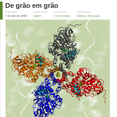
De grão em grão
PUBLICADO
ESCRITO POR
DISCUSSÃO
CATEGORIAS
7 de dez de 2008
vqeb1
1 Comentário
Didático
,
Educação