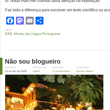
lo. Nada mais me chamou tanta atenção na exposição.
Faz toda a diferença para escrever um texto científico ou a
Facebook
Mastodon
Email
Share
TAGS
EAD
,
Museu da Língua Portuguesa
Não sou blogueiro
PUBLICADO
ESCRITO POR
DISCUSSÃO
CATEGORIAS
14 de dez de 2008
vqeb1
13 Comentários
Escrita Criativa