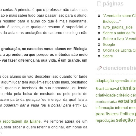
páginas
 certas. A primeira é que o professor não sabe mais
não é mais saber tudo para passar isso para o aluno.
"A verdade sobre Cã
 resumo’ para o aluno do que é mais importante,
Biólogo…"
o é tanta, que qualquer resumo é superficial e
livro_pagina_side
des da aula e as anotações do caderno do colega não
Sobre o autor de "
Sobre o livro "A ve
Google
e graduação, no caso dos meus alunos em Biologia
Oficina de Escrita C
da a aprender, ou que porque os métodos são meio
Sobre
 vai fazer diferença na sua vida, é um grande, um
cienciometri
s dos alunos só vão descobrir isso quando for tarde
adaptação
alu
agressão
 algum lugar tem alguém estudando mais, prestando
cientis
ol’ quanto o facebook da sua namorada, ou lendo
carnaval
Brasil
na corrida pela bolsa de mestrado ou pelo posto de
criatividade
critério
cé
 fazem parte da geração ‘eu mereço’ da qual fala a
estatíst
escrita criativa
o puderam dar a vaga (ou a bolsa) para el@? Eu
internet
me
informação
para físicos
Política
seleção n
reprodução
a reportagem da Eliane
. Me lembrei agora de um
, sem saber a quem referir o original, em nome da
m.