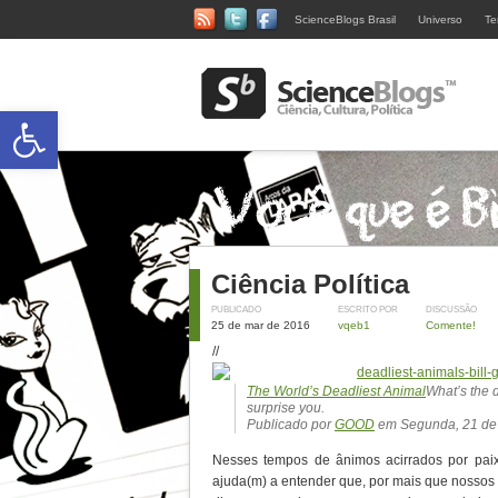
ScienceBlogs Brasil
Universo
Te
Abrir a barra de ferramentas
Ciência Política
PUBLICADO
ESCRITO POR
DISCUSSÃO
25 de mar de 2016
vqeb1
Comente!
//
The World’s Deadliest Animal
What’s the 
surprise you.
Publicado por
GOOD
em Segunda, 21 de
Nesses tempos de ânimos acirrados por paixõ
ajuda(m) a entender que, por mais que nossos 