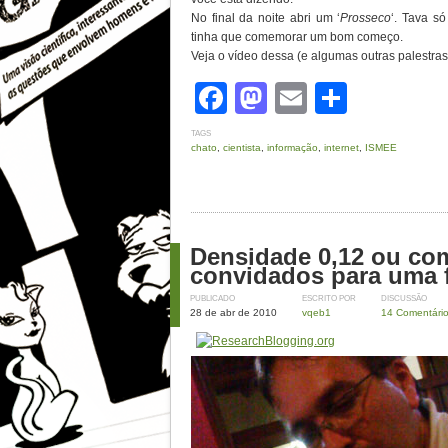
No final da noite abri um ‘
Prosseco
‘. Tava s
tinha que comemorar um bom começo.
Veja o vídeo dessa (e algumas outras palestra
Facebook
Mastodon
Email
Share
TAGS
chato
,
cientista
,
informação
,
internet
,
ISMEE
Densidade 0,12 ou com
convidados para uma 
PUBLICADO
ESCRITO POR
DISCUSSÃO
28 de abr de 2010
vqeb1
14 Comentári