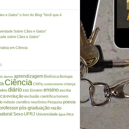
es e Gatos" o livro do Blog "Você que é
A verdade Sobre Cães e Gatos"
rdade sobre Cães e Gatos"
riativa em Ciência
a
aprendizagem
Biofísica
no
Biologia
alunos
Ciência
ta
CNPq
criança
conhecimento
diário
ensino
rebro
escrita
Einstein
EAD
ica
evolução
exclusão científica
homem
poesia
do
método científico
neurônios
Pesquisa
professor
pós-graduação
razão
atural
Sexo
UFRJ
Universidade
ética
água