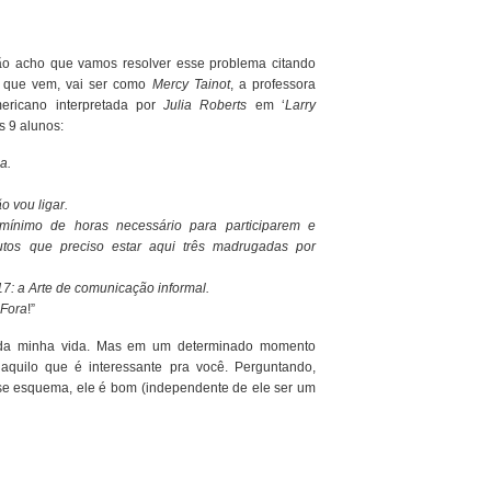
ão acho que vamos resolver esse problema citando
e que vem, vai ser como
Mercy Tainot
, a professora
ericano interpretada por
Julia Roberts
em ‘
Larry
us 9 alunos:
a.
 vou ligar.
ínimo de horas necessário para participarem e
tos que preciso estar aqui três madrugadas por
7: a Arte de comunicação informal.
 Fora
!”
o da minha vida. Mas em um determinado momento
 aquilo que é interessante pra você. Perguntando,
esse esquema, ele é bom (independente de ele ser um