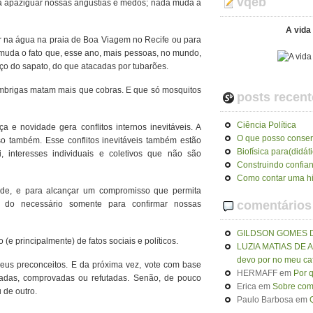
vqeb
 a apaziguar nossas angustias e medos; nada muda a
A vida 
r na água na praia de Boa Viagem no Recife ou para
 muda o fato que, esse ano, mais pessoas, no mundo,
ço do sapato, do que atacadas por tubarões.
mbrigas matam mais que cobras. E que só mosquitos
posts recent
Ciência Política
 e novidade gera conflitos internos inevitáveis. A
O que posso conser
 também. Esse conflitos inevitáveis também estão
Biofísica para(didát
, interesses individuais e coletivos que não são
Construindo confia
Como contar uma hi
dade, e para alcançar um compromisso que permita
comentários
m do necessário somente para confirmar nossas
GILDSON GOMES 
 (e principalmente) de fatos sociais e políticos.
LUZIA MATIAS DE
devo por no meu ca
seus preconceitos. E da próxima vez, vote com base
HERMAFF
em
Por 
tadas, comprovadas ou refutadas. Senão, de pouco
Erica
em
Sobre como
 de outro.
Paulo Barbosa
em