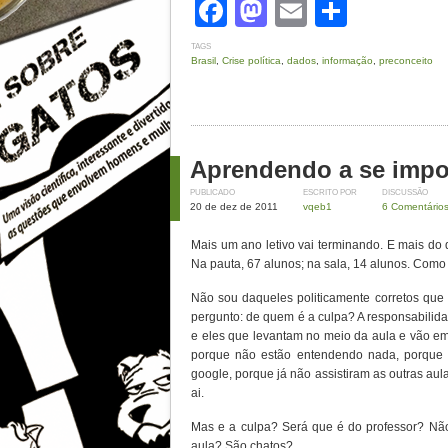
Facebook
Mastodon
Email
Share
TAGS
Brasil
,
Crise política
,
dados
,
informação
,
preconceito
Aprendendo a se impo
PUBLICADO
ESCRITO POR
DISCUSSÃO
20 de dez de 2011
vqeb1
6 Comentário
Mais um ano letivo vai terminando. E mais do
Na pauta, 67 alunos; na sala, 14 alunos. Com
Não sou daqueles politicamente corretos que
pergunto: de quem é a culpa? A responsabilid
e eles que levantam no meio da aula e vão emb
porque não estão entendendo nada, porque
google, porque já não assistiram as outras a
ai.
Mas e a culpa? Será que é do professor? N
aula? São chatos?