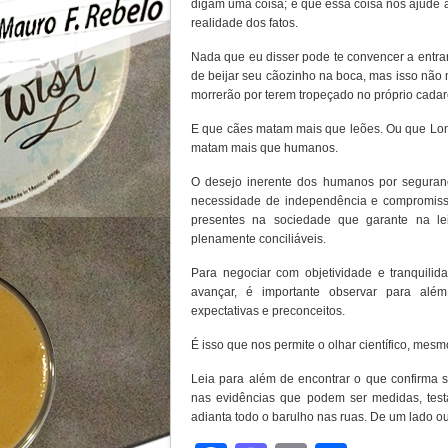
digam uma coisa; e que essa coisa nos ajude
realidade dos fatos.
Nada que eu disser pode te convencer a entra
de beijar seu cãozinho na boca, mas isso não
morrerão por terem tropeçado no próprio cadar
E que cães matam mais que leões. Ou que Lo
matam mais que humanos.
O desejo inerente dos humanos por segurança
necessidade de independência e compromisso
presentes na sociedade que garante na lei
plenamente conciliáveis.
Para negociar com objetividade e tranquili
avançar, é importante observar para alé
expectativas e preconceitos.
É isso que nos permite o olhar científico, mesmo
Leia para além de encontrar o que confirma 
nas evidências que podem ser medidas, tes
adianta todo o barulho nas ruas. De um lado ou