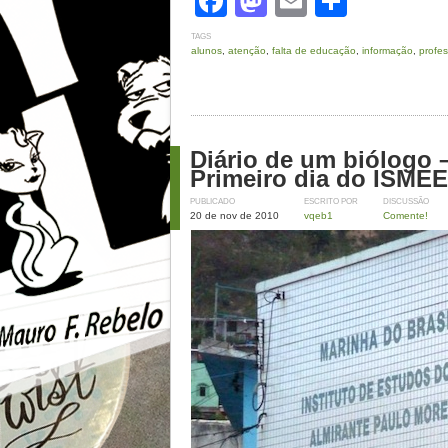
Facebook
Mastodon
Email
Share
TAGS
alunos
,
atenção
,
falta de educação
,
informação
,
profe
Diário de um biólogo 
Primeiro dia do ISMEE
PUBLICADO
ESCRITO POR
DISCUSSÃO
20 de nov de 2010
vqeb1
Comente!