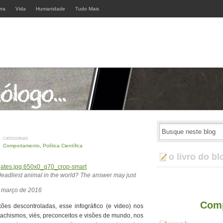
rra
Vida
Humanidade
Tudo Mais
CATEGORIAS
Comportamento
,
Política Científica
o livro do bl
deadliest animal in the world? The answer may just
 março de 2016
Comp
es descontroladas, esse infográfico (e video) nos
achismos, viés, preconceitos e visões de mundo, nos