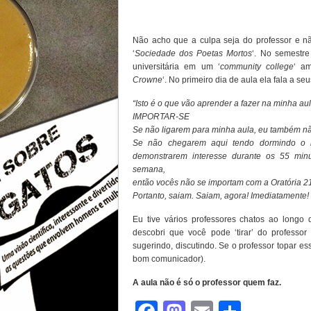
Não acho que a culpa seja do professor e n
‘
Sociedade dos Poetas Mortos
‘. No semestr
universitária em um ‘
community college
‘ am
Crowne
‘. No primeiro dia de aula ela fala a se
“Isto é o que vão aprender a fazer na minha aul
IMPORTAR-SE
Se não ligarem para minha aula, eu também não
Se não chegarem aqui tendo dormindo o m
demonstrarem interesse durante os 55 minu
semana,
então vocês não se importam com a Oratória 21
Portanto, saiam. Saiam, agora! Imediatamente!
Eu tive vários professores chatos ao long
descobri que você pode ‘tirar’ do professor
sugerindo, discutindo. Se o professor topar 
bom comunicador).
A aula não é só o professor quem faz.