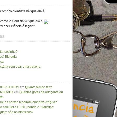
como ‘o cientista vê’ que ela é!
“Fazer ciência é legal!”
es
tar sozinho?
ico) Biologia
nça
stória sem usar uma palavra
DOS SANTOS
em
Quanto tempo faz?
 ANDRADA
em
Quantas gotas de adoçante eu
fé?
que os peixes respiram embaixo d'água?
 calculei a CL50 usando o 'Statistica'
Quem são os biofísicos?