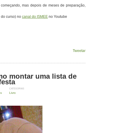
ó começando, mas depois de meses de preparação,
s do curso) no
canal do ISMEE
no Youtube
Tweetar
o montar uma lista de
festa
CATEGORIAS
os
Livro