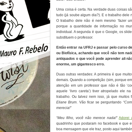
Uma coisa é certa. Na verdade duas coisas são
tudo (já soube algum dia?). E o trabalho dele 
O trabalho dele não é nem mesmo ‘fazer um
porque a quantidade de informação no mund
individual. A segunda é que o Google, os sli
substituem o professor.
Então entrar na UFRJ e passar pelo curso d
ou Biofísica, achando que você não tem na
antiquados o que você pode aprender ali não
enorme, um gigantesco erro.
Duas outras verdades: A primeira é que muito
demais. Quando a competição (sim, porque em
atenção em um professor que não é tão ‘co
aquele ‘livro careta’) tiver atropelado ele 
trabalho. Ou talvez nem isso, já que muitos
Eliane Brum
. Vão ficar se perguntando
“Com
merecia!”
“Meu filho, você não merece nada!”
Adorei 
quadrinho que postaram no facebook e que eu
boa mensagem que ele traz, posto aqui també