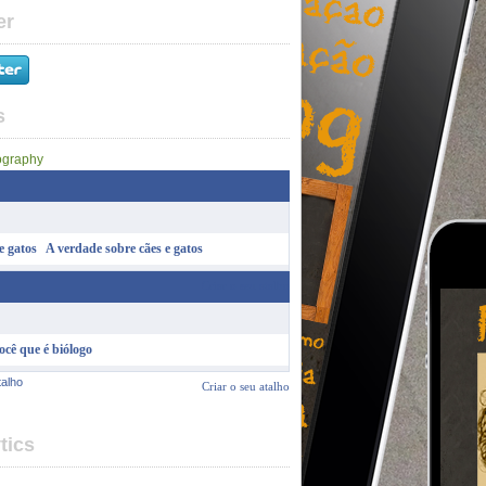
er
s
A verdade sobre cães e gatos
Criar o seu atalho
ocê que é biólogo
talho
Criar o seu atalho
tics