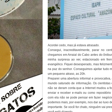
Acordei cedo, mas já estava atrasado.
Consegui, inacreditavelmente, parar no cen
chegamos em Arraial do Cabo antes do ônibus 
minha surpresa ao ver, estacionado em frent
evangélico. Fiquei desesperado, mas felizment
na paz do senhor. Conseguimos ajeitar tudo
um pequeno atraso, as 20h.
Preparei uma abertura informal e provocativa,
mundo saturado de informação. Os cientist
não se deram conta que a Internet mudou a 
enviar e receber e-mails ou como repositório 
com ela não se pode pensar em fazer negócio
podemos mais, por exemplo, nos dar ao luxo de
importante. Se você for chato, ninguém vai pre
você está dizendo.