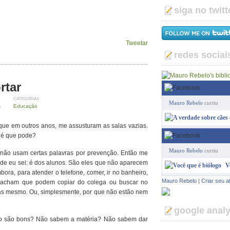
siga no twitt
Tweetar
redes sociai
rtar
CATEGORIAS
Mauro Rebelo
curtiu
s
Educação
 que em outros anos, me assusturam as salas vazias.
o é que pode?
Mauro Rebelo
curtiu
 não usam certas palavras por prevenção. Então me
ade eu sei: é dos alunos. São eles que não aparecem
V
ora, para atender o telefone, comer, ir no banheiro,
Mauro Rebelo
|
Criar seu a
 acham que podem copiar do colega ou buscar no
ulas mesmo. Ou, simplesmente, por que não estão nem
google analy
ão são bons? Não sabem a matéria? Não sabem dar