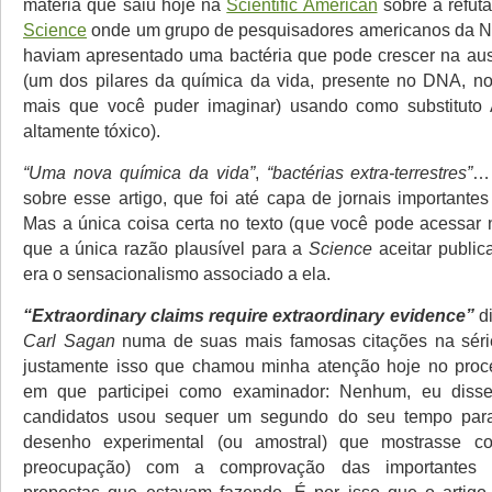
matéria que saiu hoje na
Scientific American
sobre a refuta
Science
onde um grupo de pesquisadores americanos da
haviam apresentado uma bactéria que pode crescer na aus
(um dos pilares da química da vida, presente no DNA, n
mais que você puder imaginar) usando como substituto 
altamente tóxico).
“Uma nova química da vida”
,
“bactérias extra-terrestres”
… 
sobre esse artigo, que foi até capa de jornais importante
Mas a única coisa certa no texto (que você pode acessar n
que a única razão plausível para a
Science
aceitar public
era o sensacionalismo associado a ela.
“Extraordinary claims require extraordinary evidence”
di
Carl Sagan
numa de suas mais famosas citações na sér
justamente isso que chamou minha atenção hoje no proc
em que participei como examinador: Nenhum, eu di
candidatos usou sequer um segundo do seu tempo par
desenho experimental (ou amostral) que mostrasse c
preocupação) com a comprovação das importantes e