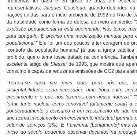
problemas foi dada e eu gosto de duas em especial
representativas:
Jacques Cousteau
, quando defendeu na 
nações unidas para o meio ambiente de 1992 no Rio de Ja
da natalidade como forma de defesa do meio ambiente:
“
explosão populacional já está queimando. Nós temos me
para apagá-lo. É preciso uma mobilização mundial para e
populacional.”
Ele foi um dos poucos a ter coragem de pr
‘controle da população humana’ já que a igreja católica
proibido, que o tema fosse tratado na conferência.
Também 
excelente artigo de
Slesser
de 1993, que mostra que apen
consumo é capaz de reduzir as emissões de CO2 para a atm
“Tornou-se cada vez mais claro para nós que, pa
sustentabilidade, seria necessário uma troca entre con
crescimento e o que nós fazemos com nossa riqueza.” “(
forma tanto nuclear como renovável (altamente solar) a e
ponderadamente o consumo a um crescimento de não m
ano acima investimento em crescimento industrial [permite 
setor de serviços (2%). E Funciona! [Lentamente] mas f
início do século podemos observar declínios na produçã