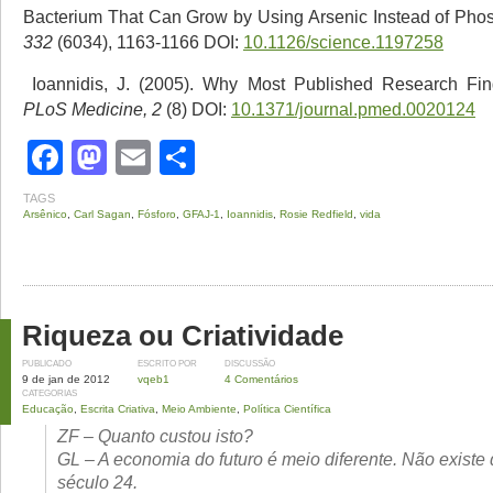
Bacterium That Can Grow by Using Arsenic Instead of Ph
332
(6034), 1163-1166 DOI:
10.1126/science.1197258
Ioannidis, J. (2005). Why Most Published Research Fin
PLoS Medicine, 2
(8) DOI:
10.1371/journal.pmed.0020124
Facebook
Mastodon
Email
Share
TAGS
Arsênico
,
Carl Sagan
,
Fósforo
,
GFAJ-1
,
Ioannidis
,
Rosie Redfield
,
vida
Riqueza ou Criatividade
PUBLICADO
ESCRITO POR
DISCUSSÃO
9 de jan de 2012
vqeb1
4 Comentários
CATEGORIAS
Educação
,
Escrita Criativa
,
Meio Ambiente
,
Política Científica
ZF – Quanto custou isto?
GL – A economia do futuro é meio diferente. Não existe 
século 24.