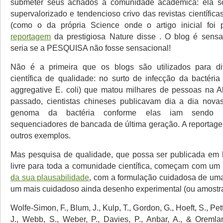
submeter seus achados a comunidade acadêmica: ela 
supervalorizado e tendencioso crivo das revistas científica
(como o da própria Science onde o artigo inicial foi 
reportagem
da prestigiosa Nature disse
. O blog é sensa
seria se a PESQUISA não fosse sensacional!
Não é a primeira que os blogs são utilizados para di
científica de qualidade: no surto de infecção da bactéri
aggregative E. coli) que matou milhares de pessoas na 
passado, cientistas chineses publicavam dia a dia nova
genoma da bactéria conforme elas iam sendo 
sequenciadores de bancada de última geração. A reportage
outros exemplos.
Mas pesquisa de qualidade, que possa ser publicada em 
livre para toda a comunidade científica, começam com u
da sua plausabilidade
, com a formulação cuidadosa de um
um mais cuidadoso ainda desenho experimental (ou amostra
Wolfe-Simon, F., Blum, J., Kulp, T., Gordon, G., Hoeft, S., Pett
J., Webb, S., Weber, P., Davies, P., Anbar, A., & Oremla