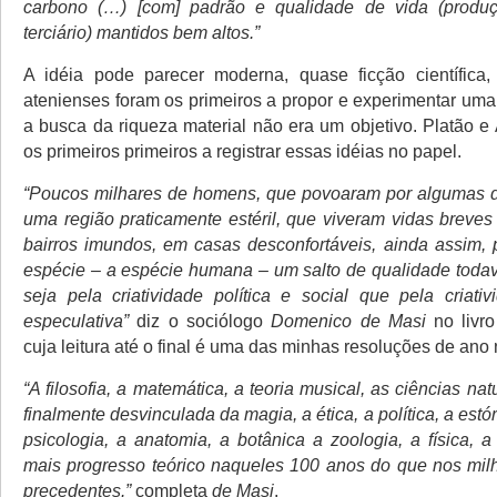
carbono (…) [com] padrão e qualidade de vida (produ
terciário) mantidos bem altos.”
A idéia pode parecer moderna, quase ficção científica
atenienses foram os primeiros a propor e experimentar um
a busca da riqueza material não era um objetivo. Platão e 
os primeiros primeiros a registrar essas idéias no papel.
“Poucos milhares de homens, que povoaram por algumas 
uma região praticamente estéril, que viveram vidas breves
bairros imundos, em casas desconfortáveis, ainda assim, 
espécie – a espécie humana – um salto de qualidade toda
seja pela criatividade política e social que pela criativ
especulativa”
diz o sociólogo
Domenico de Masi
no livro
cuja leitura até o final é uma das minhas resoluções de ano
“A filosofia, a matemática, a teoria musical, as ciências nat
finalmente desvinculada da magia, a ética, a política, a estór
psicologia, a anatomia, a botânica a zoologia, a física, a
mais progresso teórico naqueles 100 anos do que nos mil
precedentes.”
completa
de Masi
.