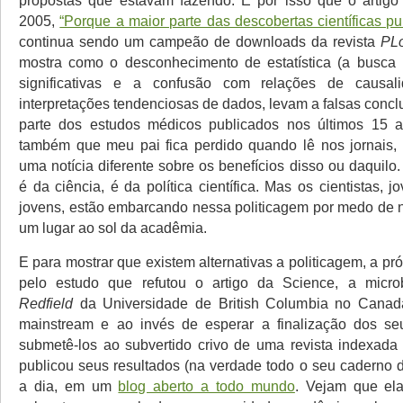
propostas que estavam fazendo. É por isso que o artig
2005,
“Porque a maior parte das descobertas científicas pu
continua sendo um campeão de downloads da revista
PL
mostra como o desconhecimento de estatística (a busca 
significativas e a confusão com relações de causal
interpretações tendenciosas de dados, levam a falsas conc
parte dos estudos médicos publicados nos últimos 15 a
também que meu pai fica perdido quando lê nos jornais,
uma notícia diferente sobre os benefícios disso ou daquil
é da ciência, é da política científica. Mas os cientistas, 
jovens, estão embarcando nessa politicagem por medo de
um lugar ao sol da acadêmia.
E para mostrar que existem alternativas a politicagem, a pr
pelo estudo que refutou o artigo da Science, a micro
Redfield
da Universidade de British Columbia no Canad
mainstream e ao invés de esperar a finalização dos se
submetê-los ao subvertido crivo de uma revista indexada 
publicou seus resultados (na verdade todo o seu caderno d
a dia, em um
blog aberto a todo mundo
. Vejam que el