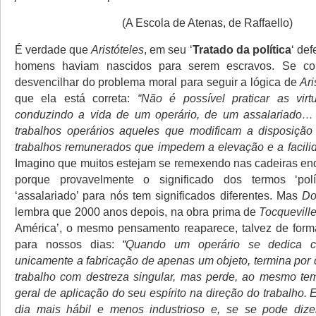
(A Escola de Atenas, de Raffaello)
É verdade que
Aristóteles
, em seu ‘
Tratado da política
‘ de
homens haviam nascidos para serem escravos. Se co
desvencilhar do problema moral para seguir a lógica de
Ari
que ela está correta:
“Não é possível praticar as virt
conduzindo a vida de um operário, de um assalariad
trabalhos operários aqueles que modificam a disposiçã
trabalhos remunerados que impedem a elevação e a facilid
Imagino que muitos estejam se remexendo nas cadeiras en
porque provavelmente o significado dos termos ‘polític
‘assalariado’ para nós tem significados diferentes. Mas
Do
lembra que 2000 anos depois, na obra prima de
Tocquevill
América’, o mesmo pensamento reaparece, talvez de form
para nossos dias:
“Quando um operário se dedica c
unicamente a fabricação de apenas um objeto, termina por 
trabalho com destreza singular, mas perde, ao mesmo te
geral de aplicação do seu espírito na direção do trabalho. 
dia mais hábil e menos industrioso e, se se pode dize