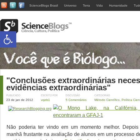
ScienceBlogs Brasil
Universo
Terra
Vida
Humanidade
Tud
Abrir a barra de ferramentas
"Conclusões extraordinárias nece
evidências extraordinárias"
PUBLICADO
ESCRITO POR
DISCUSSÃO
CATEGORIAS
23 de jan de 2012
vqeb1
5 Comentários
Método Científico
,
Política Cient
Não poderia ter vindo em um momento melhor. Depois
manhã frustante na avaliação de alunos em um processo de