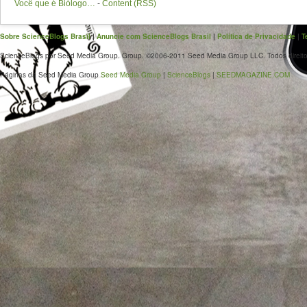
Você que é Biólogo…
-
Content (RSS)
Sobre ScienceBlogs Brasil
|
Anuncie com ScienceBlogs Brasil
|
Política de Privacidade
|
T
ScienceBlogs por Seed Media Group. Group. ©2006-2011 Seed Media Group LLC. Todos direito
Páginas da Seed Media Group
Seed Media Group
|
ScienceBlogs
|
SEEDMAGAZINE.COM