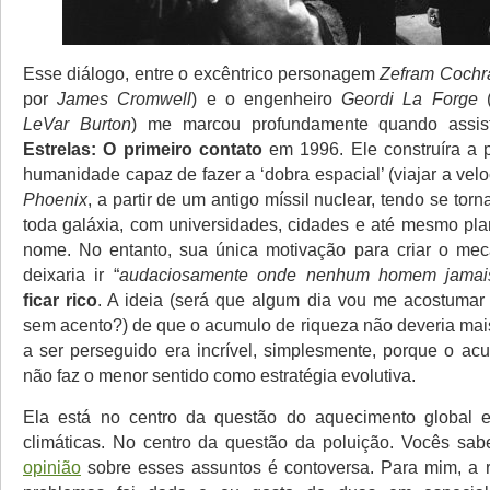
Esse diálogo, entre o excêntrico personagem
Zefram Cochr
por
James Cromwell
) e o engenheiro
Geordi La Forge
(
LeVar Burton
) me marcou profundamente quando assis
Estrelas: O primeiro contato
em 1996. Ele construíra a 
humanidade capaz de fazer a ‘dobra espacial’ (viajar a velo
Phoenix
, a partir de um antigo míssil nuclear, tendo se to
toda galáxia, com universidades, cidades e até mesmo pl
nome. No entanto, sua única motivação para criar o me
deixaria ir “
audaciosamente onde nenhum homem jamai
ficar rico
. A ideia (será que algum dia vou me acostumar 
sem acento?) de que o acumulo de riqueza não deveria mais
a ser perseguido era incrível, simplesmente, porque o ac
não faz o menor sentido como estratégia evolutiva.
Ela está no centro da questão do aquecimento global
climáticas. No centro da questão da poluição. Vocês s
opinião
sobre esses assuntos é contoversa. Para mim, a 