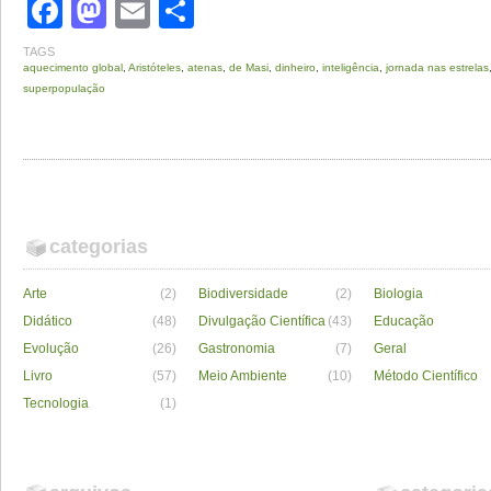
Facebook
Mastodon
Email
Share
TAGS
aquecimento global
,
Aristóteles
,
atenas
,
de Masi
,
dinheiro
,
inteligência
,
jornada nas estrelas
superpopulação
categorias
Arte
(2)
Biodiversidade
(2)
Biologia
Didático
(48)
Divulgação Científica
(43)
Educação
Evolução
(26)
Gastronomia
(7)
Geral
Livro
(57)
Meio Ambiente
(10)
Método Científico
Tecnologia
(1)