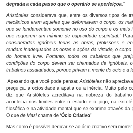
degrada a cada passo que o operário se aperfeiçoa.”
Aristóteles
considerava que, entre os diversos tipos de t
mecânicos eram aqueles que deformavam o corpo, os mais
que se fundamentam somente no uso do corpo e os mais i
que requerem um mínimo de capacidade espiritual.”
Para
considerados ignóbeis todas as obras, profissões e e
rendam inadequados as obras e ações da virtude, o corpo o
do homem livre. Portanto, todos os trabalhos que pre
condições do corpo devem ser chamados de ignóbeis,
trabalhos assalariados, porque privam a mente do ócio e a 
Apesar do que você pode pensar,
Aristóteles
não apreciava
preguiça, a ociosidade a apatia ou a inércia. Muito pelo co
diz que Aristóteles acreditava na nobreza do trabalho 
acontecia nos limites entre o estudo e o jogo, na excelê
filosófica e na atividade mental que se exprime através da po
O que
de Masi
chama de
‘Ócio Criativo’
.
Mas como é possível dedicar-se ao ócio criativo sem morrer