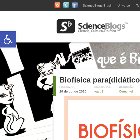
ScienceBlogs Brasil
Universo
Te
Abrir a barra de ferramentas
Biofísica para(didático
PUBLICADO
ESCRITO POR
DISCUSSÃO
26 de out de 2015
vqeb1
Comente!