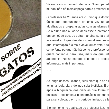
Vivemos em um mundo de caos. Nosso papel nã
mundo, não há mais espaço para o professor d
O professor há 20 anos era o único que domin
único que oportunidade de uma vez ao ano
atualizados e preparar aulas com as últimas 
Se o aluno nas aulas se dedicasse a prestar a
um conteúdo que, de outra maneira, seria pra
acessível ao toque dos dedos, em diferentes míd
qual informação é a mais viável ou correta. O
como fonte porque não há como o professor est
quem confiar e para isso, mais do que int
autonomia. Nesse mundo, o papel do professo
informação mais importante.
(…)
Ao longo desses 10 anos, ficou claro que os a
ter uma ideia clara do que seja biofísica. É p
após a bioquímica, das ciências que foram f
básicas. Hoje temos a bioinformática, bioen
para ser colocado em um período limitado de 
É o momento no qual cabe ao professor fazer 