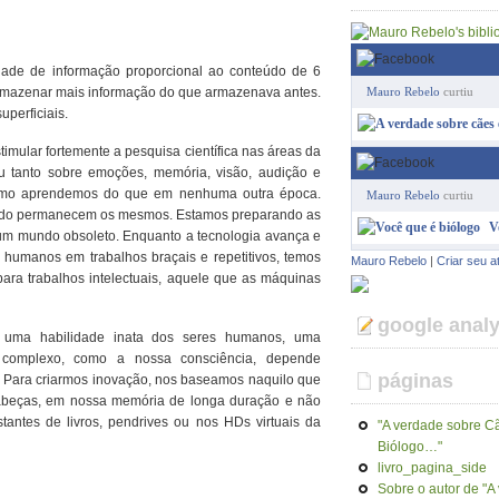
dade de informação proporcional ao conteúdo de 6
armazenar mais informação do que armazenava antes.
Mauro Rebelo
curtiu
perficiais.
mular fortemente a pesquisa científica nas áreas da
u tanto sobre emoções, memória, visão, audição e
omo aprendemos do que em nenhuma outra época.
Mauro Rebelo
curtiu
tudo permanecem os mesmos. Estamos preparando as
V
um mundo obsoleto. Enquanto a tecnologia avança e
 humanos em trabalhos braçais e repetitivos, temos
Mauro Rebelo
|
Criar seu a
ra trabalhos intelectuais, aquele que as máquinas
google analy
ja uma habilidade inata dos seres humanos, uma
 complexo, como a nossa consciência, depende
páginas
. Para criarmos inovação, nos baseamos naquilo que
abeças, em nossa memória de longa duração e não
antes de livros, pendrives ou nos HDs virtuais da
"A verdade sobre Cã
Biólogo…"
livro_pagina_side
Sobre o autor de "