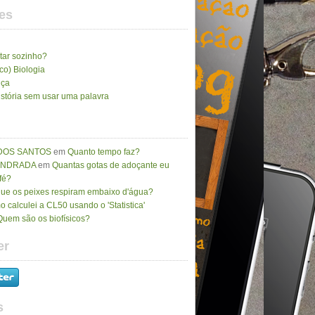
es
tar sozinho?
ico) Biologia
nça
stória sem usar uma palavra
DOS SANTOS
em
Quanto tempo faz?
 ANDRADA
em
Quantas gotas de adoçante eu
fé?
que os peixes respiram embaixo d'água?
 calculei a CL50 usando o 'Statistica'
Quem são os biofísicos?
er
s