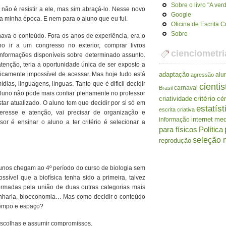
Sobre o livro "A ve
o é resistir a ele, mas sim abraçá-lo. Nesse novo
Google
a minha época. E nem para o aluno que eu fui.
Oficina de Escrita C
Sobre
ava o conteúdo. Fora os anos de experiência, era o
 ir a um congresso no exterior, comprar livros
cienciometri
informações disponíveis sobre determinado assunto.
tenção, teria a oportunidade única de ser exposto a
ticamente impossível de acessar. Mas hoje tudo está
adaptação
alu
agressão
ias, linguagens, línguas. Tanto que é difícil decidir
cientis
carnaval
Brasil
 aluno não pode mais confiar plenamente no professor
criatividade
critério
cé
ar atualizado. O aluno tem que decidir por si só em
estatíst
escrita criativa
eresse e atenção, vai precisar de organização e
internet
me
informação
r é ensinar o aluno a ter critério é selecionar a
para físicos
Política
seleção n
reprodução
lunos chegam ao 4º período do curso de biologia sem
ossível que a biofísica tenha sido a primeira, talvez
ormadas pela união de duas outras categorias mais
genharia, bioeconomia… Mas como decidir o conteúdo
tempo e espaço?
escolhas e assumir compromissos.