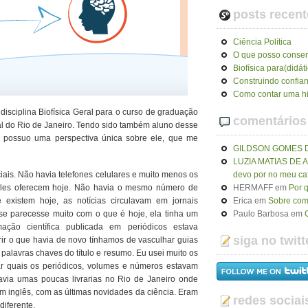
posts recent
Ciência Política
O que posso conser
Biofísica para(didát
Construindo confia
Como contar uma hi
 disciplina Biofísica Geral para o curso de graduação
comentários
al do Rio de Janeiro. Tendo sido também aluno desse
e possuo uma perspectiva única sobre ele, que me
GILDSON GOMES 
LUZIA MATIAS DE
iais. Não havia telefones celulares e muito menos os
devo por no meu ca
 eles oferecem hoje. Não havia o mesmo número de
HERMAFF
em
Por 
e existem hoje, as notícias circulavam em jornais
Erica
em
Sobre como
se parecesse muito com o que é hoje, ela tinha um
Paulo Barbosa
em
ação científica publicada em periódicos estava
siga no twitt
ir o que havia de novo tínhamos de vasculhar guias
 palavras chaves do título e resumo. Eu usei muito os
ar quais os periódicos, volumes e números estavam
Havia umas poucas livrarias no Rio de Janeiro onde
m inglês, com as últimas novidades da ciência. Eram
redes sociai
diferente.