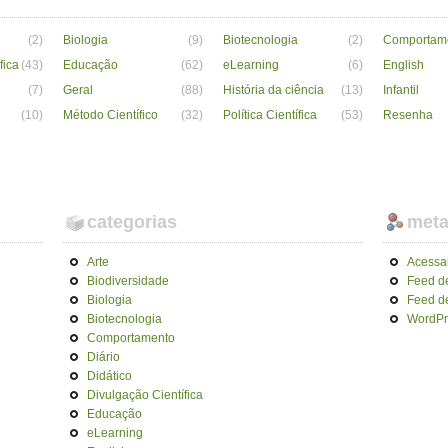
(2)
Biologia
(9)
Biotecnologia
(2)
Comportam
fica
(43)
Educação
(62)
eLearning
(6)
English
(7)
Geral
(88)
História da ciência
(13)
Infantil
(10)
Método Científico
(32)
Política Científica
(53)
Resenha
categorias
met
Arte
Acessa
Biodiversidade
Feed d
Biologia
Feed d
Biotecnologia
WordPr
Comportamento
Diário
Didático
Divulgação Científica
Educação
eLearning