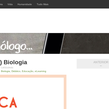
rra
Vida
Humanidade
Tudo Mais
) Biologia
ANTERIOR
←
CATEGORIAS
Biologia
,
Didático
,
Educação
,
eLearning