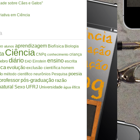
rdade sobre Cães e Gatos"
riativa em Ciência
a
aprendizagem
Biofísica
no
Biologia
alunos
Ciência
ta
CNPq
criança
conhecimento
diário
ensino
rebro
escrita
Einstein
EAD
ica
evolução
exclusão científica
homem
poesia
do
método científico
neurônios
Pesquisa
professor
pós-graduação
razão
atural
Sexo
UFRJ
Universidade
ética
água