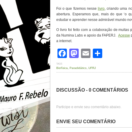
Foi o que fizemos nesse
livro
, criando uma n
abertura. Esperamos que, mais do que ‘o q
estudar e aprender nesse admirável mundo no
O livro foi feito com a colaboração de muitas
da Numina Labs e apoio da FAPERJ.
Acesse
p
a internet.
Facebook
Mastodon
Email
Share
TAGS
Biofísica
,
Paradidático
,
UFRJ
DISCUSSÃO - 0 COMENTÁRIOS
Participe e envie seu comentário abaixo.
ENVIE SEU COMENTÁRIO