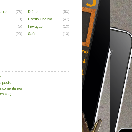
ento
(78)
Diário
(53)
(10)
Escrita Criativa
(47)
(5)
Inovação
(13)
(23)
Saúde
(13)
a
r
e posts
e comentários
ess.org