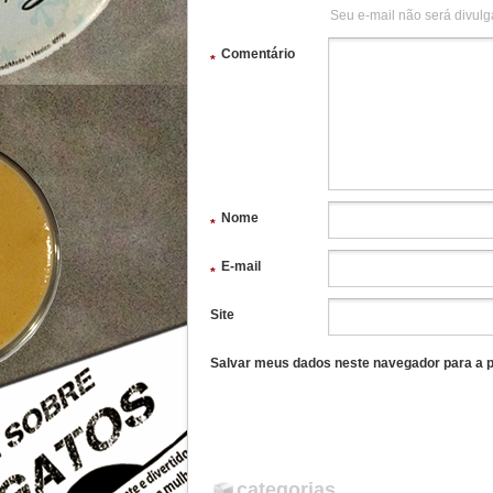
Seu e-mail não será divulg
Comentário
*
Nome
*
E-mail
*
Site
Salvar meus dados neste navegador para a p
categorias