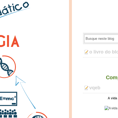
o livro do bl
Comp
vqeb
A vida 