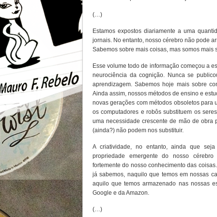
(…)
Estamos expostos diariamente a uma quanti
jornais. No entanto, nosso cérebro não pode 
Sabemos sobre mais coisas, mas somos mais su
Esse volume todo de informação começou a esti
neurociência da cognição. Nunca se publico
aprendizagem. Sabemos hoje mais sobre c
Ainda assim, nossos métodos de ensino e es
novas gerações com métodos obsoletos para 
os computadores e robôs substituem os seres
uma necessidade crescente de mão de obra pa
(ainda?) não podem nos substituir.
A criatividade, no entanto, ainda que se
propriedade emergente do nosso cérebro
fortemente do nosso conhecimento das coisas
já sabemos, naquilo que temos em nossas c
aquilo que temos armazenado nas nossas est
Google e da Amazon.
(…)