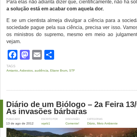
Para elas não adianta dizer que, cientificamente, não há s
a solução está em acabar com aquela dor.
E se um cientista almeja divulgar a ciência para a socie
sociedade pague pela sua ciência, precisa ver isso. Vamos
os ministros do supremo, mesmo em meio ao julgamen
vejam.
Facebook
Mastodon
Email
Share
TAGS
Amianto
,
Asbestos
,
audiência
,
Eliane Brum
,
STF
Diário de um Biólogo – 2a Feira 13/
As invasões bárbaras
PUBLICADO
ESCRITO POR
DISCUSSÃO
CATEGORIAS
13 de ago de 2012
vqeb1
Comente!
Diário
,
Meio Ambiente