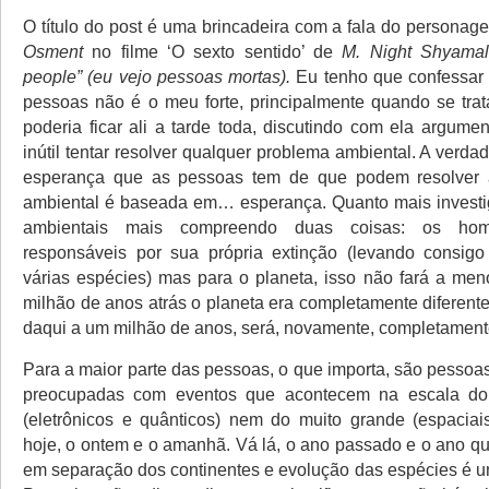
O título do post é uma brincadeira com a fala do persona
Osment
no filme ‘O sexto sentido’ de
M. Night Shyama
people” (eu vejo pessoas mortas).
Eu tenho que confessar 
pessoas não é o meu forte, principalmente quando se trat
poderia ficar ali a tarde toda, discutindo com ela argume
inútil tentar resolver qualquer problema ambiental. A verd
esperança que as pessoas tem de que podem resolver
ambiental é baseada em… esperança. Quanto mais investi
ambientais mais compreendo duas coisas: os ho
responsáveis por sua própria extinção (levando consigo
várias espécies) mas para o planeta, isso não fará a men
milhão de anos atrás o planeta era completamente diferent
daqui a um milhão de anos, será, novamente, completamente
Para a maior parte das pessoas, o que importa, são pessoa
preocupadas com eventos que acontecem na escala do
(eletrônicos e quânticos) nem do muito grande (espaciai
hoje, o ontem e o amanhã. Vá lá, o ano passado e o ano qu
em separação dos continentes e evolução das espécies é 