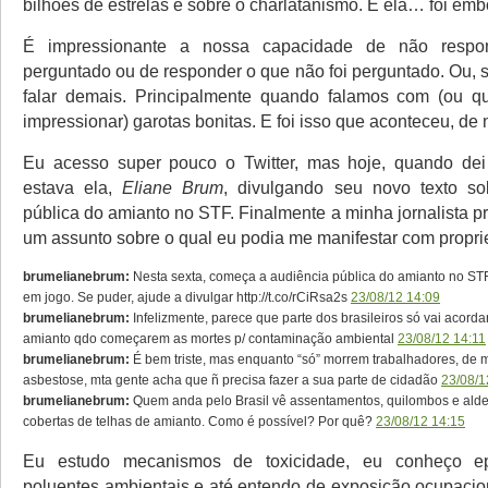
bilhões de estrelas e sobre o charlatanismo. E ela… foi emb
É impressionante a nossa capacidade de não respo
perguntado ou de responder o que não foi perguntado. Ou, 
falar demais. Principalmente quando falamos com (ou 
impressionar) garotas bonitas. E foi isso que aconteceu, de 
Eu acesso super pouco o Twitter, mas hoje, quando dei
estava ela,
Eliane Brum
, divulgando seu novo texto so
pública do amianto no STF. Finalmente a minha jornalista pr
um assunto sobre o qual eu podia me manifestar com propr
brumelianebrum:
Nesta sexta, começa a audiência pública do amianto no STF
em jogo. Se puder, ajude a divulgar http://t.co/rCiRsa2s
23/08/12 14:09
brumelianebrum:
Infelizmente, parece que parte dos brasileiros só vai acordar
amianto qdo começarem as mortes p/ contaminação ambiental
23/08/12 14:11
brumelianebrum:
É bem triste, mas enquanto “só” morrem trabalhadores, de 
asbestose, mta gente acha que ñ precisa fazer a sua parte de cidadão
23/08/1
brumelianebrum:
Quem anda pelo Brasil vê assentamentos, quilombos e alde
cobertas de telhas de amianto. Como é possível? Por quê?
23/08/12 14:15
Eu estudo mecanismos de toxicidade, eu conheço ep
poluentes ambientais e até entendo de exposição ocupaci