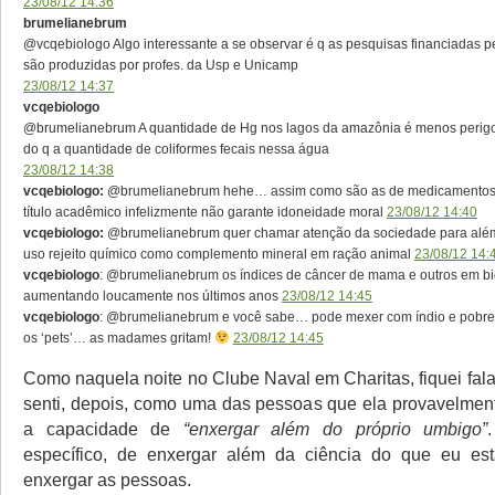
23/08/12 14:36
brumelianebrum
@vcqebiologo Algo interessante a se observar é q as pesquisas financiadas pe
são produzidas por profes. da Usp e Unicamp
23/08/12 14:37
vcqebiologo
@brumelianebrum A quantidade de Hg nos lagos da amazônia é menos perigos
do q a quantidade de coliformes fecais nessa água
23/08/12 14:38
vcqebiologo:
@brumelianebrum hehe… assim como são as de medicamentos 
título acadêmico infelizmente não garante idoneidade moral
23/08/12 14:40
vcqebiologo:
@brumelianebrum quer chamar atenção da sociedade para alé
uso rejeito químico como complemento mineral em ração animal
23/08/12 14:
vcqebiologo
: @brumelianebrum os índices de câncer de mama e outros em b
aumentando loucamente nos últimos anos
23/08/12 14:45
vcqebiologo
: @brumelianebrum e você sabe… pode mexer com índio e pobre
os ‘pets’… as madames gritam!
23/08/12 14:45
Como naquela noite no Clube Naval em Charitas, fiquei fal
senti, depois, como uma das pessoas que ela provavelment
a capacidade de
“enxergar além do próprio umbigo”
específico, de enxergar além da ciência do que eu est
enxergar as pessoas.