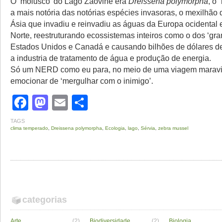
O ‘molusco’ do Lago Zaovine era
Dreissena polymorpha
, o 
a mais notória das notórias espécies invasoras, o mexilhão
Ásia que invadiu e reinvadiu as águas da Europa ocidental 
Norte, reestruturando ecossistemas inteiros como o dos ‘gra
Estados Unidos e Canadá e causando bilhões de dólares de
a industria de tratamento de água e produção de energia.
Só um NERD como eu para, no meio de uma viagem maravi
emocionar de ‘mergulhar com o inimigo’.
Facebook
Mastodon
Email
Share
TAGS
clima temperado
,
Dreissena polymorpha
,
Ecologia
,
lago
,
Sérvia
,
zebra mussel
categorias
Arte
(2)
Biodiversidade
(2)
Biologia