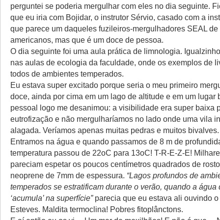
perguntei se poderia mergulhar com eles no dia seguinte. 
que eu iria com Bojidar, o instrutor Sérvio, casado com a ins
que parece um daqueles fuzileiros-mergulhadores SEAL de 
americanos, mas que é um doce de pessoa.
O dia seguinte foi uma aula prática de limnologia. Igualzinho
nas aulas de ecologia da faculdade, onde os exemplos de l
todos de ambientes temperados.
Eu estava super excitado porque seria o meu primeiro mer
doce, ainda por cima em um lago de altitude e em um lugar 
pessoal logo me desanimou: a visibilidade era super baixa 
eutrofização e não mergulharíamos no lado onde uma vila int
alagada. Veríamos apenas muitas pedras e muitos bivalves.
Entramos na água e quando passamos de 8 m de profundid
temperatura passou de 22oC para 13oC! T-R-E-Z-E! Milhare
pareciam espetar os poucos centímetros quadrados de rosto
neoprene de 7mm de espessura.
“Lagos profundos de ambi
temperados se estratificam durante o verão, quando a água
‘acumula’ na superfície”
parecia que eu estava ali ouvindo o
Esteves. Maldita termoclina! Pobres fitoplânctons.