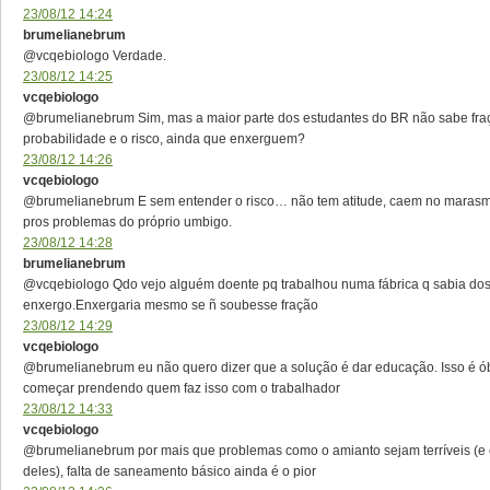
23/08/12 14:24
brumelianebrum
@vcqebiologo Verdade.
23/08/12 14:25
vcqebiologo
@brumelianebrum Sim, mas a maior parte dos estudantes do BR não sabe fra
probabilidade e o risco, ainda que enxerguem?
23/08/12 14:26
vcqebiologo
@brumelianebrum E sem entender o risco… não tem atitude, caem no marasm
pros problemas do próprio umbigo.
23/08/12 14:28
brumelianebrum
@vcqebiologo Qdo vejo alguém doente pq trabalhou numa fábrica q sabia dos 
enxergo.Enxergaria mesmo se ñ soubesse fração
23/08/12 14:29
vcqebiologo
@brumelianebrum eu não quero dizer que a solução é dar educação. Isso é 
começar prendendo quem faz isso com o trabalhador
23/08/12 14:33
vcqebiologo
@brumelianebrum por mais que problemas como o amianto sejam terríveis (e 
deles), falta de saneamento básico ainda é o pior