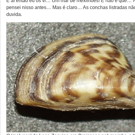
E aí então eu os vi… Um mar de mexilhões! E não é que…
pensei nisso antes… Mas é claro… As conchas listradas n
duvida.