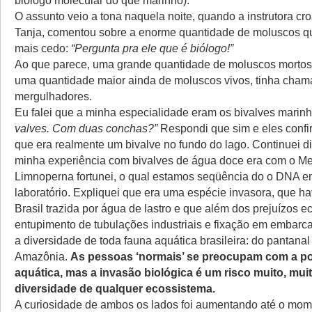
O assunto veio a tona naquela noite, quando a instrutora cr
Tanja, comentou sobre a enorme quantidade de moluscos qu
mais cedo:
“Pergunta pra ele que é biólogo!”
Ao que parece, uma grande quantidade de moluscos mortos
uma quantidade maior ainda de moluscos vivos, tinha cha
mergulhadores.
Eu falei que a minha especialidade eram os bivalves marin
valves. Com duas conchas?”
Respondi que sim e eles conf
que era realmente um bivalve no fundo do lago. Continuei 
minha experiência com bivalves de água doce era com o M
Limnoperna fortunei, o qual estamos seqüência do o DNA 
laboratório. Expliquei que era uma espécie invasora, que h
Brasil trazida por água de lastro e que além dos prejuízos 
entupimento de tubulações industriais e fixação em embar
a diversidade de toda fauna aquática brasileira: do pantanal
Amazônia.
As pessoas ‘normais’ se preocupam com a po
aquática, mas a invasão biológica é um risco muito, mui
diversidade de qualquer ecossistema.
A curiosidade de ambos os lados foi aumentando até o mo