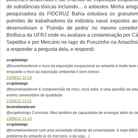
de substâncias tóxicas incluindo… o asbestos. Minha amiga
pesquisadora da FIOCRUZ Bahia estudava os granulom
pulmões de trabalhadores da indústria naval expostos a
desenvolviam o ‘Pulmão de pedra’ no mesmo corredor 
Biofísica da UFRJ onde eu avaliava a contaminação por C
Sepetiba e por Mercúrio no lago do Puruzinho na Amazônia
a responder a pergunta dela, e respondi:
vcqebiologo
@brumelianebrum o risco da exposição ocupacional ao amianto é muito bem
enquanto o risco da exposição ambiental é bem menos
23/08/12 14:19
vcqebiologo
@brumelianebrum E compreensão de risco, você sabe, é uma questão de educa
ensino universitário de qualidade
23/08/12 14:21
brumelianebrum
@vcqebiologo Concordo. Mas também de capacidade de enxergar além do s
23/08/12 14:23
vcqebiologo
@brumelianebrum com uma sociedade distante da universidade, é mais difíci
problema do amianto (e do mercúrio, e da soja…)