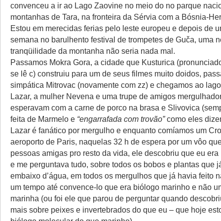
convenceu a ir ao Lago Zaovine no meio do no parque naci
montanhas de Tara, na fronteira da Sérvia com a Bósnia-He
Estou em merecidas ferias pelo leste europeu e depois de u
semana no barulhento festival de trompetes de Guča, uma n
tranqüilidade da montanha não seria nada mal.
Passamos Mokra Gora, a cidade que Kusturica (pronunciad
se lê c) construiu para um de seus filmes muito doidos, pas
simpática Mitrovac (novamente com zz) e chegamos ao lago n
Lazar, a mulher Nevena e uma trupe de amigos mergulhado
esperavam com a carne de porco na brasa e Slivovica (semp
feita de Marmelo e
“engarrafada com trovão”
como eles dize
Lazar é fanático por mergulho e enquanto comíamos um Cr
aeroporto de Paris, naquelas 32 h de espera por um vôo qu
pessoas amigas pro resto da vida, ele descobriu que eu era
e me perguntava tudo, sobre todos os bobos e plantas que já
embaixo d’água, em todos os mergulhos que já havia feito na
um tempo até convence-lo que era biólogo marinho e não um
marinha (ou foi ele que parou de perguntar quando descobr
mais sobre peixes e invertebrados do que eu – que hoje est
biólogo molecular do que marinho).