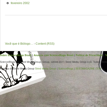
fevereiro 2002
Você que é Biólogo…
-
Content (RSS)
Sobre ScienceBlogs Brasil
|
Anuncie com ScienceBlogs Brasil
|
Política de Privacidade
|
T
ScienceBlogs por Seed Media Group. Group. ©2006-2011 Seed Media Group LLC. Todos direito
Páginas da Seed Media Group
Seed Media Group
|
ScienceBlogs
|
SEEDMAGAZINE.COM