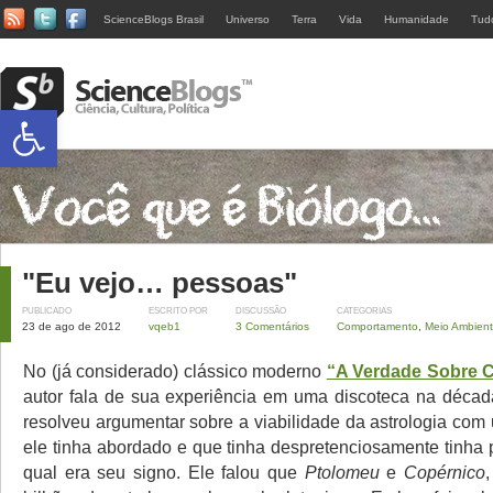
ScienceBlogs Brasil
Universo
Terra
Vida
Humanidade
Tud
Abrir a barra de ferramentas
"Eu vejo… pessoas"
PUBLICADO
ESCRITO POR
DISCUSSÃO
CATEGORIAS
23 de ago de 2012
vqeb1
3 Comentários
Comportamento
,
Meio Ambien
No (já considerado) clássico moderno
“A Verdade Sobre C
autor fala de sua experiência em uma discoteca na déca
resolveu argumentar sobre a viabilidade da astrologia com
ele tinha abordado e que tinha despretenciosamente tinha 
qual era seu signo. Ele falou que
Ptolomeu
e
Copérnico