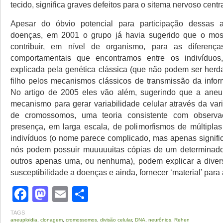
tecido, significa graves defeitos para o sitema nervoso centra
Apesar do óbvio potencial para participação dessas 
doenças, em 2001 o grupo já havia sugerido que o mos
contribuir, em nível de organismo, para as diferenças
comportamentais que encontramos entre os indivíduo
explicada pela genética clássica (que não podem ser herd
filho pelos mecanismos clássicos de transmissão da infor
No artigo de 2005 eles vão além, sugerindo que a aneup
mecanismo para gerar variabilidade celular através da va
de cromossomos, uma teoria consistente com observ
presença, em larga escala, de polimorfismos de múltiplas
indivíduos (o nome parece complicado, mas apenas signifi
nós podem possuir muuuuuitas cópias de um determinad
outros apenas uma, ou nenhuma), podem explicar a diver
susceptibilidade a doenças e ainda, fornecer ‘material’ para
Facebook
Mastodon
Email
Share
TAGS
aneuploidia
,
clonagem
,
cromossomos
,
divisão celular
,
DNA
,
neurônios
,
Rehen