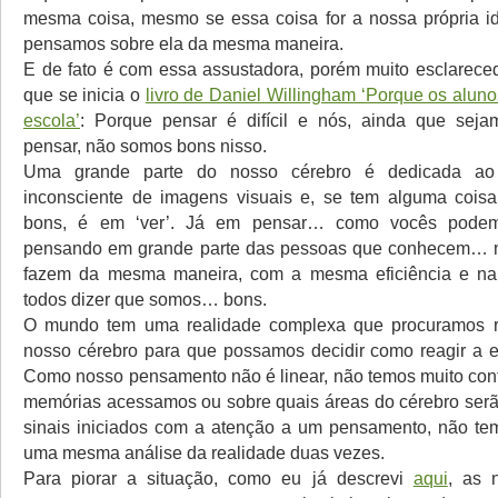
mesma coisa, mesmo se essa coisa for a nossa própria i
pensamos sobre ela da mesma maneira.
E de fato é com essa assustadora, porém muito esclarece
que se inicia o
livro de Daniel Willingham ‘Porque os alun
escola’
: Porque pensar é difícil e nós, ainda que sej
pensar, não somos bons nisso.
Uma grande parte do nosso cérebro é dedicada ao
inconsciente de imagens visuais e, se tem alguma cois
bons, é em ‘ver’. Já em pensar… como vocês pode
pensando em grande parte das pessoas que conhecem… n
fazem da mesma maneira, com a mesma eficiência e n
todos dizer que somos… bons.
O mundo tem uma realidade complexa que procuramos re
nosso cérebro para que possamos decidir como reagir a 
Como nosso pensamento não é linear, não temos muito cont
memórias acessamos ou sobre quais áreas do cérebro serã
sinais iniciados com a atenção a um pensamento, não te
uma mesma análise da realidade duas vezes.
Para piorar a situação, como eu já descrevi
aqui
, as 