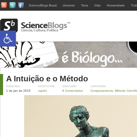
ScienceBlogs Brasil
Universo
Terra
Vida
Humanidade
Tud
Abrir a barra de ferramentas
A Intuição e o Método
PUBLICADO
ESCRITO POR
DISCUSSÃO
CATEGORIAS
1 de jan de 2015
vqeb1
8 Comentários
Comportamento
,
Método Científi