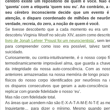
cérebro existe um repositório de quem é você. Não 
‘gaveta’ com a etiqueta ‘quem sou eu’. Ao contrário, a
seu cérebro inconsciente decide que um evento é
atenção, o disparo coordenado de milhões de neurôn
verdade, recreia, do zero, a noção de quem é você.
Se tivesse descoberto que a cada momento eu era um 
descobriu Virginia Woolf no século XIV, assim como descri
livro de Jonah Lehrer ‘Proust foi um neurocientista’
, sem te
para compreender como isso era possível, talvez ta
suicidado.
Curiosamente, ou contra-intuitivamente, é o nosso corpo f
termodinamicamente improvável alma, que guarda a chave
da integridade da nossa auto-consciência. Com as noss
anteriores armazenadas na nossa memória de longo prazo 
físicos do nosso corpo identificados por neurônios na
os disparos consecutivos que geram a auto-consciência
replicar com grande fidelidade o nosso ‘eu’.
Mas não com fidelidade total.
As áreas que acendem não são E-X-A-T-A-M-E-N-T-E as m
Inquietante… para dizer o mínimo. Mesmo quando pe