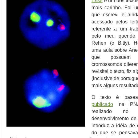
Esse
é um dos textos
mais carinho. Foi u
que escrevi e aind
acessado pelos lei
referente a um trab
pelo meu querido
Rehen (o Bitty). H
uma aula sobre Aneu
que possuem
cromossomos diferen
revisitei o texto, fiz
(inclusive de portugu
mais alguns resultad
O texto é bas
publicado
na PNA
realizado no
desenvolvimento d
introduz a idéia de 
do que se pensava