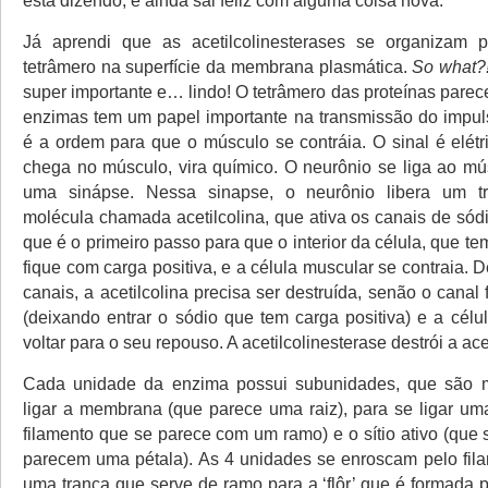
está dizendo, e ainda sai feliz com alguma coisa nova.
Já aprendi que as acetilcolinesterases se organizam
tetrâmero na superfície da membrana plasmática.
So what?
super importante e… lindo! O tetrâmero das proteínas parec
enzimas tem um papel importante na transmissão do impu
é a ordem para que o músculo se contráia. O sinal é elét
chega no músculo, vira químico. O neurônio se liga ao mú
uma sinápse. Nessa sinapse, o neurônio libera um t
molécula chamada acetilcolina, que ativa os canais de só
que é o primeiro passo para que o interior da célula, que te
fique com carga positiva, e a célula muscular se contraia. D
canais, a acetilcolina precisa ser destruída, senão o canal f
(deixando entrar o sódio que tem carga positiva) e a cél
voltar para o seu repouso. A acetilcolinesterase destrói a acet
Cada unidade da enzima possui subunidades, que são 
ligar a membrana (que parece uma raiz), para se ligar um
filamento que se parece com um ramo) e o sítio ativo (que
parecem uma pétala). As 4 unidades se enroscam pelo fil
uma trança que serve de ramo para a ‘flôr’ que é formada p