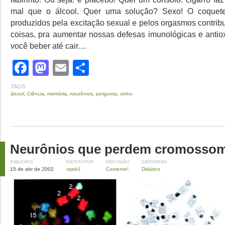
mal que o álcool. Quer uma solução? Sexo! O coquet
produzidos pela excitação sexual e pelos orgasmos contrib
coisas, pra aumentar nossas defesas imunológicas e antio
você beber até cair…
Facebook
Mastodon
Email
Share
TAGS
álcool
,
Ciência
,
memória
,
neurônios
,
pergunta
,
vinho
Neurônios que perdem cromosso
PUBLICADO
ESCRITO POR
DISCUSSÃO
CATEGORIAS
15 de abr de 2002
vqeb1
Comente!
Didático