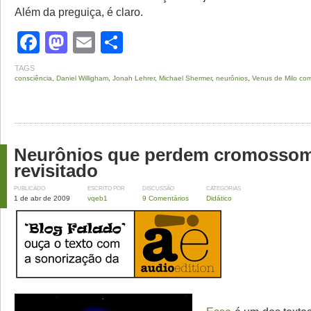
Além da preguiça, é claro.
Facebook
Mastodon
Email
Share
TAGS
consciência
,
Daniel Willigham
,
Jonah Lehrer
,
Michael Shermer
,
neurônios
,
Venus de Milo co
Neurônios que perdem cromoss
revisitado
PUBLICADO
ESCRITO POR
DISCUSSÃO
CATEGORIAS
1 de abr de 2009
vqeb1
9 Comentários
Didático