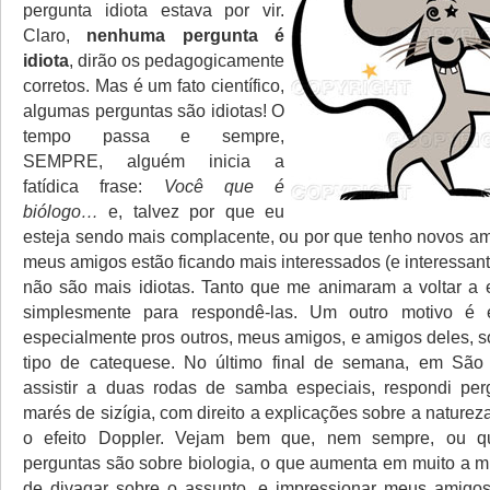
pergunta idiota estava por vir.
Claro,
nenhuma pergunta é
idiota
, dirão os pedagogicamente
corretos. Mas é um fato científico,
algumas perguntas são idiotas! O
tempo passa e sempre,
SEMPRE, alguém inicia a
fatídica frase:
Você que é
biólogo…
e, talvez por que eu
esteja sendo mais complacente, ou por que tenho novos am
meus amigos estão ficando mais interessados (e interessan
não são mais idiotas. Tanto que me animaram a voltar a
simplesmente para respondê-las. Um outro motivo é e
especialmente pros outros, meus amigos, e amigos deles, s
tipo de catequese. No último final de semana, em São 
assistir a duas rodas de samba especiais, respondi per
marés de sizígia, com direito a explicações sobre a naturez
o efeito Doppler. Vejam bem que, nem sempre, ou q
perguntas são sobre biologia, o que aumenta em muito a 
de divagar sobre o assunto, e impressionar meus amigo