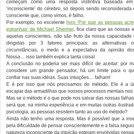
começam como uma resposta instintiva baseada em
‘inconsciente’ do cérebro, só depois sendo reconsiderad
consciente que, como vimos, é falho.
Por exemplo, no excelente
livro ‘Por que as pessoas acr
estranhas’ de Michael Shermer
, fica claro que as nossas
aquelas conscientes, não são fruto da nossa capacidade i
dirigidas por 3 fatores principais: as alternativas o
circunstâncias, o medo e a expectativa da opinião do
Nossa… isso também explica tanta coisa!
A conclusão no poderia ser mais difícil de aceitar: por 
considere um grande pensador, há um limite para o q
confiar nas suas idéias. Suas intuições… falham!
E é por isso que nós precisamos do método. Ele é a ú
escapar das armadilhas que nossos processos mentais nos
Mas se o método é o que pode nos salvar das nossas falhas
será que, na minha experiência e em muitas outras ilustrad
psicologia, as pessoas resistem tanto ao uso do método?
Ainda não tenho uma resposta. Mas é possível que a ins
pela dificuldade de pensar conscientemente e a falsa segu
natureza inconsciente da intuição estejam envolvidas nessa 