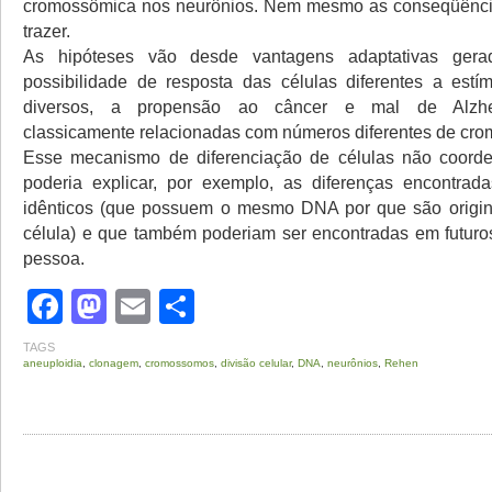
cromossômica nos neurônios. Nem mesmo as conseqüênci
trazer.
As hipóteses vão desde vantagens adaptativas gera
possibilidade de resposta das células diferentes a estí
diversos, a propensão ao câncer e mal de Alzhe
classicamente relacionadas com números diferentes de cr
Esse mecanismo de diferenciação de células não coor
poderia explicar, por exemplo, as diferenças encontrad
idênticos (que possuem o mesmo DNA por que são orig
célula) e que também poderiam ser encontradas em futur
pessoa.
Facebook
Mastodon
Email
Share
TAGS
aneuploidia
,
clonagem
,
cromossomos
,
divisão celular
,
DNA
,
neurônios
,
Rehen