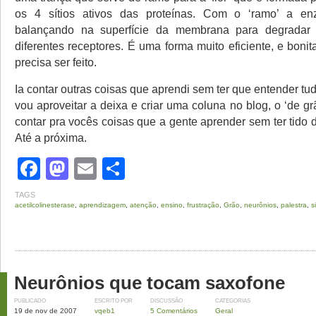
os 4 sítios ativos das proteínas. Com o ‘ramo’ a en
balançando na superfície da membrana para degradar a
diferentes receptores. É uma forma muito eficiente, e bonit
precisa ser feito.
Ia contar outras coisas que aprendi sem ter que entender t
vou aproveitar a deixa e criar uma coluna no blog, o ‘de g
contar pra vocês coisas que a gente aprender sem ter tido 
Até a próxima.
Facebook
Mastodon
Email
Share
TAGS
acetilcolinesterase
,
aprendizagem
,
atenção
,
ensino
,
frustração
,
Grão
,
neurônios
,
palestra
,
s
Neurônios que tocam saxofone
PUBLICADO
ESCRITO POR
DISCUSSÃO
CATEGORIAS
19 de nov de 2007
vqeb1
5 Comentários
Geral