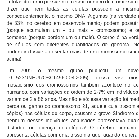
células do corpo possuem o mesmo número de cromossomo.
dizer que nem todas as células possuem a mesma 
consequentemente, o mesmo DNA. Algumas (na verdade m
de 33% no cérebro em desenvolvimento) podem possui
(porque acumulam um – ou mais – cromossomo) e o
comenos (porque perdem um ou mais). O corpo é na ver
de células com diferentes quantidades de genoma. Ne
podem inclusive apresentar mais de um cromossomo sexua
acima).
Em 2005 o mesmo grupo publicou um novo 
10.1523/JNEUROSCI.4560-04.2005), dessa vez mo
mosaicismo dos cromossomos também acontece no cér
humanos, com variações da ordem de 2-7% em indivíduos
variam de 2 a 86 anos. Mas não é só: essa variação foi me
perda ou ganho do cromossomo 21, aquele cuja trissomia
cópias) nas células do corpo, causam a grave Sindrome 
nenhum desses indivíduos analisados apresentava qual
distúrbio ou doença neurológica! O cérebro humano
apresenta células com uma trissomia que, quando general