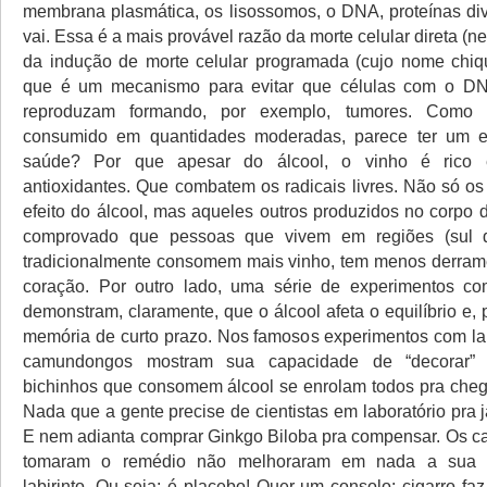
membrana plasmática, os lisossomos, o DNA, proteínas di
vai. Essa é a mais provável razão da morte celular direta (
da indução de morte celular programada (cujo nome chi
que é um mecanismo para evitar que células com o DN
reproduzam formando, por exemplo, tumores. Como 
consumido em quantidades moderadas, parece ter um ef
saúde? Por que apesar do álcool, o vinho é rico 
antioxidantes. Que combatem os radicais livres. Não só os
efeito do álcool, mas aqueles outros produzidos no corpo 
comprovado que pessoas que vivem em regiões (sul 
tradicionalmente consomem mais vinho, tem menos derram
coração. Por outro lado, uma série de experimentos 
demonstram, claramente, que o álcool afeta o equilíbrio e, 
memória de curto prazo. Nos famosos experimentos com lab
camundongos mostram sua capacidade de “decorar”
bichinhos que consomem álcool se enrolam todos pra chega
Nada que a gente precise de cientistas em laboratório pra j
E nem adianta comprar Ginkgo Biloba pra compensar. Os 
tomaram o remédio não melhoraram em nada a sua 
labirinto. Ou seja: é placebo! Quer um consolo: cigarro f