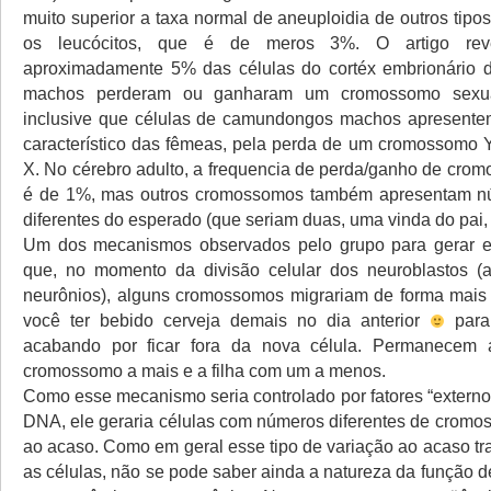
muito superior a taxa normal de aneuploidia de outros tipo
os leucócitos, que é de meros 3%. O artigo rev
aproximadamente 5% das células do cortéx embrionário
machos perderam ou ganharam um cromossomo sexua
inclusive que células de camundongos machos apresente
característico das fêmeas, pela perda de um cromossomo
X. No cérebro adulto, a frequencia de perda/ganho de cro
é de 1%, mas outros cromossomos também apresentam n
diferentes do esperado (que seriam duas, uma vinda do pai,
Um dos mecanismos observados pelo grupo para gerar es
que, no momento da divisão celular dos neuroblastos (a
neurônios), alguns cromossomos migrariam de forma mais l
você ter bebido cerveja demais no dia anterior
para 
acabando por ficar fora da nova célula. Permanece
cromossomo a mais e a filha com um a menos.
Como esse mecanismo seria controlado por fatores “externo
DNA, ele geraria células com números diferentes de crom
ao acaso. Como em geral esse tipo de variação ao acaso tra
as células, não se pode saber ainda a natureza da função 