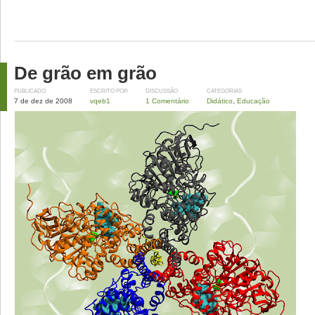
De grão em grão
PUBLICADO
ESCRITO POR
DISCUSSÃO
CATEGORIAS
7 de dez de 2008
vqeb1
1 Comentário
Didático
,
Educação