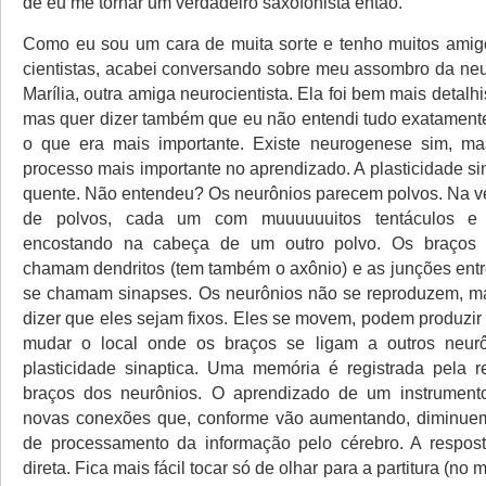
de eu me tornar um verdadeiro saxofonista então.
Como eu sou um cara de muita sorte e tenho muitos amig
cientistas, acabei conversando sobre meu assombro da n
Marília, outra amiga neurocientista. Ela foi bem mais detalhi
mas quer dizer também que eu não entendi tudo exatament
o que era mais importante. Existe neurogenese sim, m
processo mais importante no aprendizado. A plasticidade si
quente. Não entendeu? Os neurônios parecem polvos. Na 
de polvos, cada um com muuuuuuitos tentáculos e 
encostando na cabeça de um outro polvo. Os braços 
chamam dendritos (tem também o axônio) e as junções entr
se chamam sinapses. Os neurônios não se reproduzem, ma
dizer que eles sejam fixos. Eles se movem, podem produzir
mudar o local onde os braços se ligam a outros neur
plasticidade sinaptica. Uma memória é registrada pela 
braços dos neurônios. O aprendizado de um instrumento
novas conexões que, conforme vão aumentando, diminue
de processamento da informação pelo cérebro. A respost
direta. Fica mais fácil tocar só de olhar para a partitura (no