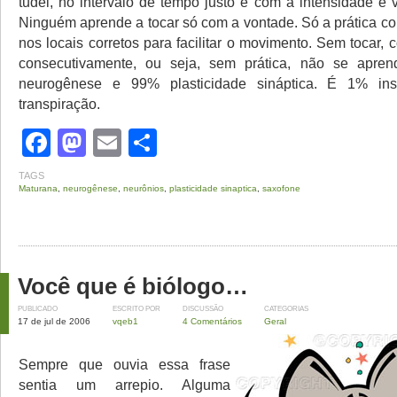
tudel, no intervalo de tempo justo e com a intensidade e 
Ninguém aprende a tocar só com a vontade. Só a prática co
nos locais corretos para facilitar o movimento. Sem tocar,
consecutivamente, ou seja, sem prática, não se apr
neurogênese e 99% plasticidade sináptica. É 1% in
transpiração.
Facebook
Mastodon
Email
Share
TAGS
Maturana
,
neurogênese
,
neurônios
,
plasticidade sinaptica
,
saxofone
Você que é biólogo…
PUBLICADO
ESCRITO POR
DISCUSSÃO
CATEGORIAS
17 de jul de 2006
vqeb1
4 Comentários
Geral
Sempre que ouvia essa frase
sentia um arrepio. Alguma