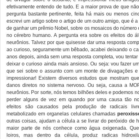
efetivamente entendo de tudo. E a maior prova de que nã
pergunta bastante pertinente, feita há mais ou menos ci
escrevi um artigo sobre o artigo de um outro amigo, que é 
de ganhar um prêmio Nobel, sobre os mosaicos do número
no cérebro humano. A pergunta era sobre os efeitos do á
neurônios. Talvez por que quisesse dar uma resposta com
ao curioso, seguramente um bêbado, acabei deixando o ca
anos depois, ainda sem uma resposta completa, vou tentar 
deixar o curioso ainda mais ansioso. Ou seja: vou fazer u
que sei sobre o assunto com um monte de divagações e t
impressionar! Existem diversos estudos que mostram que
danos diretos no sistema nervoso. Ou seja, causa a M
neurônios. Por sorte, nós temos bilhões deles e podemos n
perder alguns de vez em quando por uma causa tão no
efeitos são causados pela produção de radicais liv
metabolizado em organelas celulares chamadas
peroxis
outras coisas, ajudam a célula a se livrar do peróxido de 
maior parte de nós conhece como água oxigenada. Que
loiros, mas dentro da célula, produz radicas hidroxil