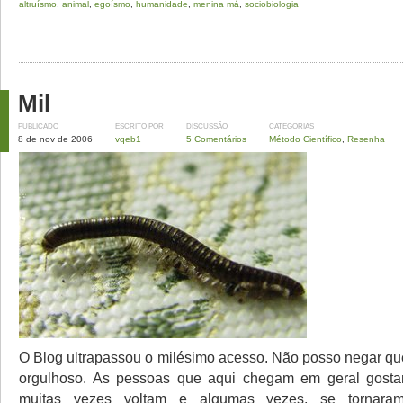
altruísmo
,
animal
,
egoísmo
,
humanidade
,
menina má
,
sociobiologia
Mil
PUBLICADO
ESCRITO POR
DISCUSSÃO
CATEGORIAS
8 de nov de 2006
vqeb1
5 Comentários
Método Científico
,
Resenha
O Blog ultrapassou o milésimo acesso. Não posso negar que
orgulhoso. As pessoas que aqui chegam em geral gost
muitas vezes voltam e algumas vezes, se tornara