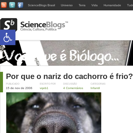
ScienceBlogs Brasil
Universo
Terra
Vida
Humanidade
Tud
Abrir a barra de ferramentas
Por que o nariz do cachorro é frio?
PUBLICADO
ESCRITO POR
DISCUSSÃO
CATEGORIAS
15 de nov de 2006
vqeb1
4 Comentários
Infantil