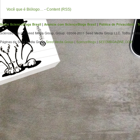
Você que é Biólogo…
-
Content (RSS)
Sobre ScienceBlogs Brasil
|
Anuncie com ScienceBlogs Brasil
|
Política de Privacidade
|
T
ScienceBlogs por Seed Media Group. Group. ©2006-2011 Seed Media Group LLC. Todos direito
Páginas da Seed Media Group
Seed Media Group
|
ScienceBlogs
|
SEEDMAGAZINE.COM