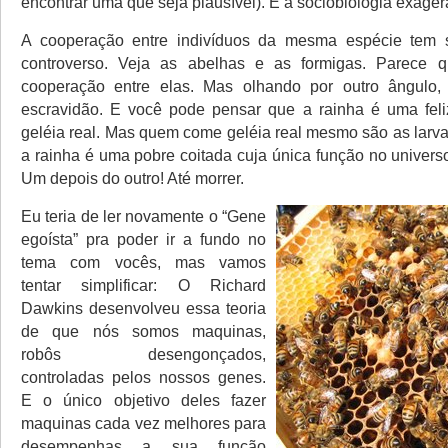
encontrar uma que seja plausível). E a sociobiologia exager
A cooperação entre indivíduos da mesma espécie tem 
controverso. Veja as abelhas e as formigas. Parece q
cooperação entre elas. Mas olhando por outro ângulo,
escravidão. E você pode pensar que a rainha é uma fel
geléia real. Mas quem come geléia real mesmo são as larva
a rainha é uma pobre coitada cuja única função no univers
Um depois do outro! Até morrer.
Eu teria de ler novamente o “Gene
egoísta” pra poder ir a fundo no
tema com vocês, mas vamos
tentar simplificar: O Richard
Dawkins desenvolveu essa teoria
de que nós somos maquinas,
robôs desengonçados,
controladas pelos nossos genes.
E o único objetivo deles fazer
maquinas cada vez melhores para
desempenhas a sua função