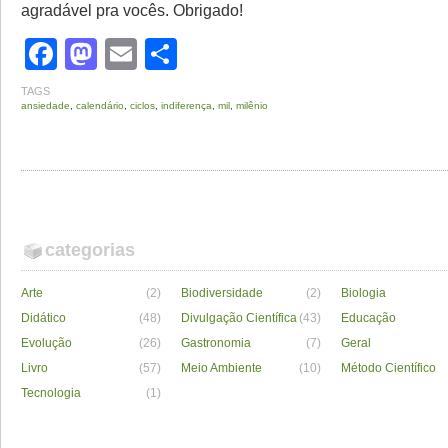
agradável pra vocês. Obrigado!
Facebook
Mastodon
Email
Share
TAGS
ansiedade
,
calendário
,
ciclos
,
indiferença
,
mil
,
milênio
categorias
Arte
(2)
Biodiversidade
(2)
Biologia
Didático
(48)
Divulgação Científica
(43)
Educação
Evolução
(26)
Gastronomia
(7)
Geral
Livro
(57)
Meio Ambiente
(10)
Método Científico
Tecnologia
(1)