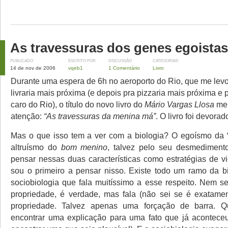
As travessuras dos genes egoistas
PUBLICADO
ESCRITO POR
DISCUSSÃO
CATEGORIAS
14 de nov de 2006
vqeb1
1 Comentário
Livro
Durante uma espera de 6h no aeroporto do Rio, que me levo
livraria mais próxima (e depois pra pizzaria mais próxima e
caro do Rio), o título do novo livro do
Mário Vargas Llosa
me
atenção:
“As travessuras da menina má”
. O livro foi devorad
Mas o que isso tem a ver com a biologia? O egoísmo da
altruísmo do
bom menino
, talvez pelo seu desmediment
pensar nessas duas características como estratégias de v
sou o primeiro a pensar nisso. Existe todo um ramo da 
sociobiologia que fala muitíssimo a esse respeito. Nem 
propriedade, é verdade, mas fala (não sei se é exatame
propriedade. Talvez apenas uma forçação de barra. 
encontrar uma explicação para uma fato que já aconteceu