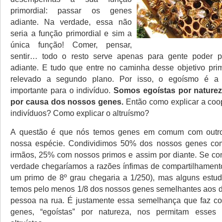
primordial: passar os genes
adiante. Na verdade, essa não
seria a função primordial e sim a
única função! Comer, pensar,
sentir… todo o resto serve apenas para gente poder 
adiante. E tudo que entre no caminha desse objetivo prim
relevado a segundo plano. Por isso, o egoísmo é a 
importante para o indivíduo.
Somos egoístas por nature
por causa dos nossos genes.
Então como explicar a coo
indivíduos? Como explicar o altruísmo?
A questão é que nós temos genes em comum com outro
nossa espécie. Condividimos 50% dos nossos genes co
irmãos, 25% com nossos primos e assim por diante. Se c
verdade chegaríamos a razões ínfimas de compartilhamen
um primo de 8º grau chegaria a 1/250), mas alguns estu
temos pelo menos 1/8 dos nossos genes semelhantes aos d
pessoa na rua. É justamente essa semelhança que faz c
genes, “egoístas” por natureza, nos permitam esses