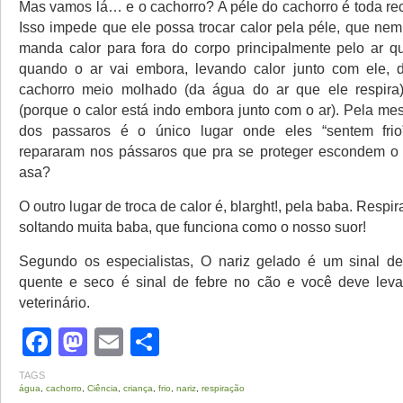
Mas vamos lá… e o cachorro? A péle do cachorro é toda rec
Isso impede que ele possa trocar calor pela péle, que nem
manda calor para fora do corpo principalmente pelo ar qu
quando o ar vai embora, levando calor junto com ele, d
cachorro meio molhado (da água do ar que ele respira
(porque o calor está indo embora junto com o ar). Pela me
dos passaros é o único lugar onde eles “sentem fri
repararam nos pássaros que pra se proteger escondem o 
asa?
O outro lugar de troca de calor é, blarght!, pela baba. Respi
soltando muita baba, que funciona como o nosso suor!
Segundo os especialistas, O nariz gelado é um sinal de
quente e seco é sinal de febre no cão e você deve leva
veterinário.
Facebook
Mastodon
Email
Share
TAGS
água
,
cachorro
,
Ciência
,
criança
,
frio
,
nariz
,
respiração