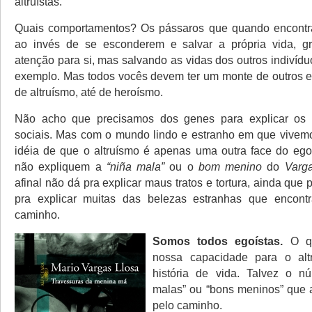
altruístas.
Quais comportamentos? Os pássaros que quando encont
ao invés de se esconderem e salvar a própria vida, g
atenção para si, mas salvando as vidas dos outros indivíd
exemplo. Mas todos vocês devem ter um monte de outros 
de altruísmo, até de heroísmo.
Não acho que precisamos dos genes para explicar os
sociais. Mas com o mundo lindo e estranho em que vivemo
idéia de que o altruísmo é apenas uma outra face do eg
não expliquem a
“niña mala”
ou o
bom menino
do
Varg
afinal não dá pra explicar maus tratos e tortura, ainda que p
pra explicar muitas das belezas estranhas que encon
caminho.
Somos todos egoístas.
O qu
nossa capacidade para o alt
história de vida. Talvez o n
malas” ou “bons meninos” que 
pelo caminho.