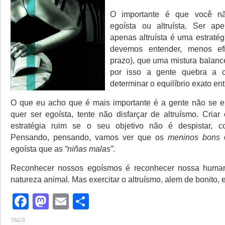
O importante é que você n
egoísta ou altruísta. Ser ap
apenas altruísta é uma estratég
devemos entender, menos efi
prazo), que uma mistura balanc
por isso a gente quebra a c
determinar o equilíbrio exato ent
O que eu acho que é mais importante é a gente não se e
quer ser egoísta, tente não disfarçar de altruísmo. Cria
estratégia ruim se o seu objetivo não é despistar, con
Pensando, pensando, vamos ver que os
meninos bons
d
egoísta que as
“niñas malas”
.
Reconhecer nossos egoísmos é reconhecer nossa huma
natureza animal. Mas exercitar o altruísmo, alem de bonito, 
Facebook
Mastodon
Email
Share
TAGS