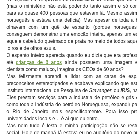
(mas o ministério não está podendo tanto assim e só co
para as quase 400 pessoas que estavam lá. Mesmo assim,
norueguês e estava uma delícia). Mas apesar de toda a 
olhavam com um quê de espanto (porque noruegues
conseguem demonstrar uma emoção inteira, apenas um es
aquele cabeludo queimado de praia no meio de todos aqu
loiros e de olhos azuis.
O espanto inteiro aparecia quando eu dizia que era profe
até
crianças de 8 anos
ainda possuem uma imagem es
cientista como maluco, imagina os CEOs de 60 anos?
Mas felizmente aprendi a lidar com as caras de es
preconceitos estereotipados e acabava explicando que es
Instituto Internacional de Pesquisa de
Stavanger
, ou
IRIS
, n
Eles prestam serviços para a indústria de petróleo e gás
como toda a indústria do petróleo Norueguesa, expandir pa
o Rio de Janeiro mais especificamente. Para isso pr
universidades locais e… é ai que eu entro.
Mas nem tudo é festa e minha participação não se restr
social. Hoje de manhã lá estava eu no auditório do novo