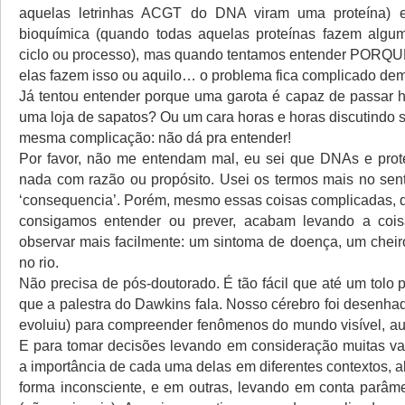
aquelas letrinhas ACGT do DNA viram uma proteína) 
bioquímica (quando todas aquelas proteínas fazem algu
ciclo ou processo), mas quando tentamos entender POR
elas fazem isso ou aquilo… o problema fica complicado dem
Já tentou entender porque uma garota é capaz de passar 
uma loja de sapatos? Ou um cara horas e horas discutindo 
mesma complicação: não dá pra entender!
Por favor, não me entendam mal, eu sei que DNAs e prot
nada com razão ou propósito. Usei os termos mais no sent
‘consequencia’. Porém, mesmo essas coisas complicadas, q
consigamos entender ou prever, acabam levando a co
observar mais facilmente: um sintoma de doença, um cheir
no rio.
Não precisa de pós-doutorado. É tão fácil que até um tolo 
que a palestra do Dawkins fala. Nosso cérebro foi desenha
evoluiu) para compreender fenômenos do mundo visível, aud
E para tomar decisões levando em consideração muitas va
a importância de cada uma delas em diferentes contextos, 
forma inconsciente, e em outras, levando em conta parâm