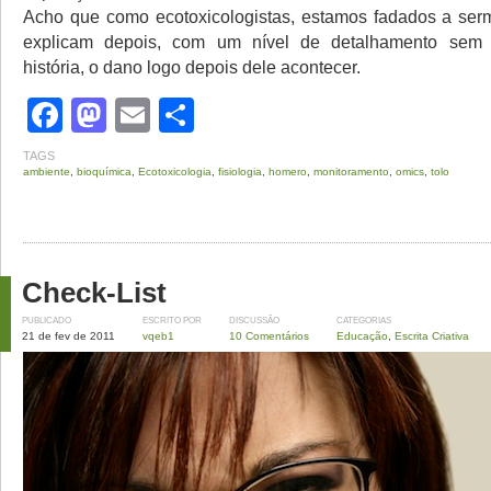
Acho que como ecotoxicologistas, estamos fadados a ser
explicam depois, com um nível de detalhamento sem 
história, o dano logo depois dele acontecer.
Facebook
Mastodon
Email
Share
TAGS
ambiente
,
bioquímica
,
Ecotoxicologia
,
fisiologia
,
homero
,
monitoramento
,
omics
,
tolo
Check-List
PUBLICADO
ESCRITO POR
DISCUSSÃO
CATEGORIAS
21 de fev de 2011
vqeb1
10 Comentários
Educação
,
Escrita Criativa