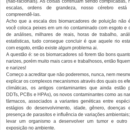
(não-racionais). As coisas continuam sendo complicadas
escalas, ordens de grandeza, nosso cérebro está
compreendê-las.
Acho que a escala dos biomarcadores de poluição não 
você coloca peixes em um rio contaminado com esgoto e 
de análises, milhares de reais, horas de trabalho, aná
estatísticas, tudo consegue concluir é que aquele rio es
com esgoto, então existe algum problema ai.
A questão é: se os biomarcadores só forem tão bons quant
narizes, porém muito mais caros e trabalhosos, então fiqu
e narizes!
Começo a acreditar que não poderemos, nunca, nem mesmo
explicar os complexos mecanismos através dos quais os ef
climáticas, os antigos contaminantes que ainda estão 
DDTs, PCBs e HPAs), os novos contaminantes como as nan
fármacos, associados a variantes genéticas entre espéci
estágios do desenvolvimento, idade, gênero, doenças 
presença de parasitos e influência de variações ambientais;
levar um organismo a desenvolver um tumor e outro
exposição no ambiente.