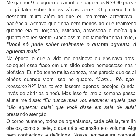
Me ganhou! Coloquei no carrinho e paguei os R$9,90 pra ver
Eu já falei sobre limites várias vezes. O primeiro lim
descobrir muito além do que eu realmente acreditava,
paciência. Achava que tinha bem menos do que realmente
quando ela foi forçada, esticada, amassada e moída qu
quanto era resistente. Ainda assim, ela também tinha limite,
“Você só pode saber realmente o quanto aguenta, 
aguenta mais”.
Na época, o que a vida me ensinava eu ensinava pros
coloquei essa frase em um slide sobre homeostase nas 
biofísica. Eu não tenho muita certeza, mas parecia que os 
olhões quando viam isso no quadro.
“Cara… Pô, tipo
messsmo?!?”
Mas talvez fossem apenas bocejos (aind
invés de abrir os olhos). Mas isso foi até a semana pas
aluna me disse:
“Eu nunca mais vou esquecer aquela para
‘não aguentar mais’ que você disse em sala de aula”
prestando atenção.
O corpo humano, todos os organismos, cada célula, tem lim
óbvios, como a pele, o que dá a extensão e o volume. Alg
bem conhecidos e definidos. Nossa temperatura corporal