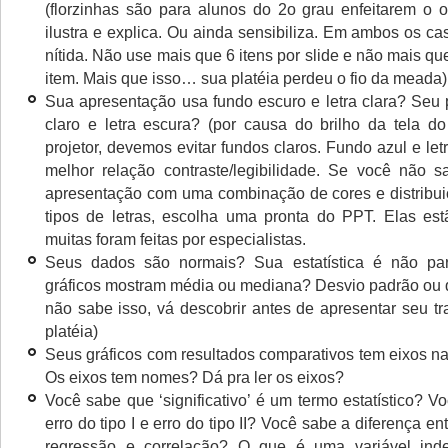
(florzinhas são para alunos do 2o grau enfeitarem o o
ilustra e explica. Ou ainda sensibiliza. Em ambos os ca
nítida. Não use mais que 6 itens por slide e não mais qu
item. Mais que isso… sua platéia perdeu o fio da meada)
Sua apresentação usa fundo escuro e letra clara? Seu 
claro e letra escura? (por causa do brilho da tela d
projetor, devemos evitar fundos claros. Fundo azul e le
melhor relação contraste/legibilidade. Se você não 
apresentação com uma combinação de cores e distribu
tipos de letras, escolha uma pronta do PPT. Elas est
muitas foram feitas por especialistas.
Seus dados são normais? Sua estatística é não pa
gráficos mostram média ou mediana? Desvio padrão ou q
não sabe isso, vá descobrir antes de apresentar seu t
platéia)
Seus gráficos com resultados comparativos tem eixos 
Os eixos tem nomes? Dá pra ler os eixos?
Você sabe que ‘significativo’ é um termo estatístico? 
erro do tipo I e erro do tipo II? Você sabe a diferença en
regressão e correlação? O que é uma variável in