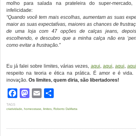
molho para salada na prateleira do super-mercado,
infelicidade:
“Quando você tem mais escolhas, aumentam as suas expec
maior as suas expectatívas, maiores as chances de frustra
de uma loja com 47 opções de calças jeans, depoi
escolhendo, e descubro que a minha calça não era ‘perf
como evitar a frustração.”
Eu já falei sobre limites, várias vezes,
aqui
,
aqui
,
aqui
,
aqu
respeito na teoria e ética na prática. É amor e é vida. 
inovação.
Os limites, quem diria, são libertadores!
Facebook
Mastodon
Email
Share
TAGS
criatividade
,
homeostase
,
limites
,
Roberto DaMatta