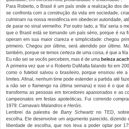
Para Roberto, o Brasil é um país onde a realização dos de
se confronta com a construção da vida em sociedade, cri
culminam na nossa resistência em obedecer autoridade, a
de parar no sinal vermelho. Por outro lado, a ‘fila’ seria o 
que o Brasil está se tornando um país sério, porque é na fi
operam em sua maior clareza e simplicidade: chegou prim
primeiro. Chegou por último, será atendido por último. M
também, porque se temos certeza de uma coisa, é que a fila
Eu não sei se vocês percebem, mas é de uma
beleza acac
A primeira vez que vi o Roberto DaMatta falando foi em 20
como o futebol salvou o brasileiro, porque ensinou ele a
limites. Afinal, nenhum time pode estender a partida até faze
a não ser o flamengo na última semana) e isso é o que d
transforma as pessoas em torcedores apaixonados e as 
campeonatos em festas apoteóticas. Fui correndo comprar
1979:
Carnavais Malandros e Heróis
.
Lembrei da palestra de
Barry Schwartz
no TED, sobre
escolha. Ele desenvolve um argumento parecido, dizendo 
liberdade de escolha, que nos leva a poder optar por 1