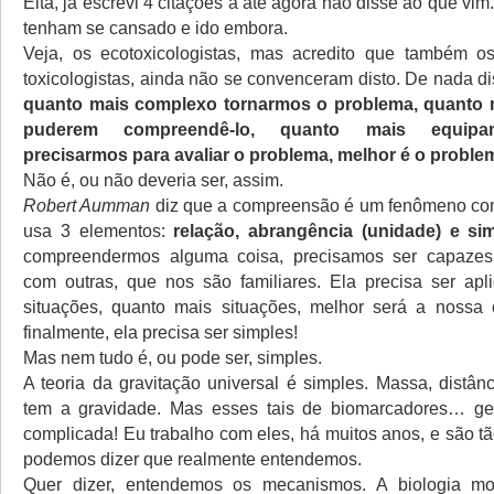
Eita, já escrevi 4 citações a até agora não disse ao que vi
tenham se cansado e ido embora.
Veja, os ecotoxicologistas, mas acredito que também o
toxicologistas, ainda não se convenceram disto. De nada d
quanto mais complexo tornarmos o problema, quanto
puderem compreendê-lo, quanto mais equipa
precisarmos para avaliar o problema, melhor é o proble
Não é, ou não deveria ser, assim.
Robert Aumman
diz que a compreensão é um fenômeno co
usa 3 elementos:
relação, abrangência (unidade) e sim
compreendermos alguma coisa, precisamos ser capazes 
com outras, que nos são familiares. Ela precisa ser apl
situações, quanto mais situações, melhor será a nossa
finalmente, ela precisa ser simples!
Mas nem tudo é, ou pode ser, simples.
A teoria da gravitação universal é simples. Massa, distâ
tem a gravidade. Mas esses tais de biomarcadores… g
complicada! Eu trabalho com eles, há muitos anos, e são t
podemos dizer que realmente entendemos.
Quer dizer, entendemos os mecanismos. A biologia mo