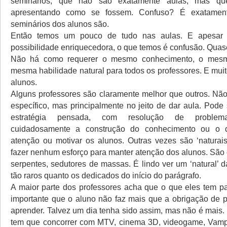
seminários, que não são exatamente aulas, mas q
apresentando como se fossem. Confuso? É exatamen
seminários dos alunos são.
Então temos um pouco de tudo nas aulas. E apesar
possibilidade enriquecedora, o que temos é confusão. Quas
Não há como requerer o mesmo conhecimento, o mesm
mesma habilidade natural para todos os professores. E mui
alunos.
Alguns professores são claramente melhor que outros. Nã
específico, mas principalmente no jeito de dar aula. Pode
estratégia pensada, com resolução de problema
cuidadosamente a construção do conhecimento ou o 
atenção ou motivar os alunos. Outras vezes são ‘naturai
fazer nenhum esforço para manter atenção dos alunos. São
serpentes, sedutores de massas. É lindo ver um ‘natural’ 
tão raros quanto os dedicados do início do parágrafo.
A maior parte dos professores acha que o que eles tem pa
importante que o aluno não faz mais que a obrigação de p
aprender. Talvez um dia tenha sido assim, mas não é mais.
tem que concorrer com MTV, cinema 3D, videogame, Vampi