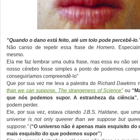
“Quando o dano está feito, até um tolo pode percebê-lo.
Não canso de repetir essa frase de
Homero
. Especia
mesmo.
Ela me faz lembrar uma outra frase, mas essa eu não sei
nosso cérebro fosse simples a ponto de podermos compre
conseguiríamos compreendê-lo”
Que por sua vez me leva a palestra do
Richard Dawkins
n
than we can suppose. The strangeness of Science”
ou
“Ma
que nós podemos supor. A estranheza da ciência”
,
podem perder.
Ele, por sua vez, estava citando
J.B.S. Haldane
, que um
universe is not only queerer than we suppose but quee
suppose.”
(
“O universo não é apenas mais esquisito do
mais esquisíto do que podemos supor”
)