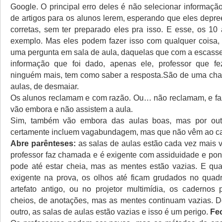
Google. O principal erro deles é não selecionar informaç
de artigos para os alunos lerem, esperando que eles depr
corretas, sem ter preparado eles pra isso. E esse, os 10 
exemplo. Mas eles podem fazer isso com qualquer coisa
uma pergunta em sala de aula, daquelas que com a escass
informação que foi dado, apenas ele, professor que fe
ninguém mais, tem como saber a resposta.São de uma chatíc
aulas, de desmaiar.
Os alunos reclamam e com razão. Ou… não reclamam, e faz
vão embora e não assistem a aula.
Sim, também vão embora das aulas boas, mas por out
certamente incluem vagabundagem, mas que não vêm ao ca
Abre parênteses:
as salas de aulas estão cada vez mais 
professor faz chamada e é exigente com assiduidade e pont
pode até estar cheia, mas as mentes estão vazias. E qu
exigente na prova, os olhos até ficam grudados no quad
artefato antigo, ou no projetor multimídia, os cadernos
cheios, de anotações, mas as mentes continuam vazias. D
outro, as salas de aulas estão vazias e isso é um perigo.
Fe