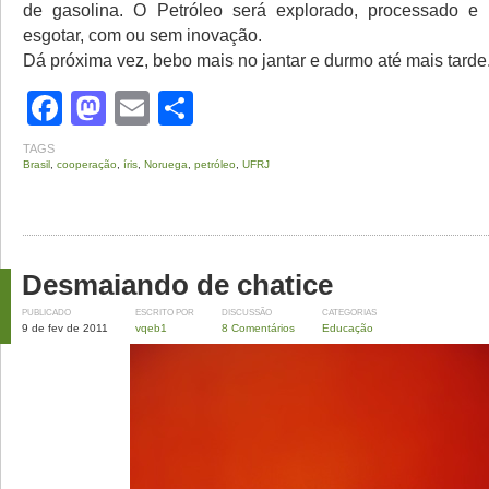
de gasolina. O Petróleo será explorado, processado e 
esgotar, com ou sem inovação.
Dá próxima vez, bebo mais no jantar e durmo até mais tarde
Facebook
Mastodon
Email
Share
TAGS
Brasil
,
cooperação
,
íris
,
Noruega
,
petróleo
,
UFRJ
Desmaiando de chatice
PUBLICADO
ESCRITO POR
DISCUSSÃO
CATEGORIAS
9 de fev de 2011
vqeb1
8 Comentários
Educação