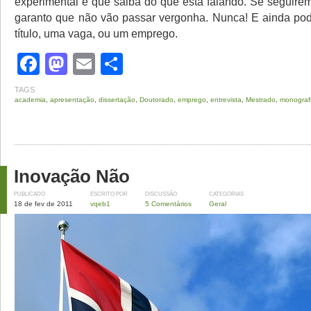
experimental e que saiba do que está falando. Se seguirem
garanto que não vão passar vergonha. Nunca! E ainda po
título, uma vaga, ou um emprego.
Facebook
Mastodon
Email
Share
TAGS
academia
,
apresentação
,
dissertação
,
Doutorado
,
emprego
,
entrevista
,
Mestrado
,
monograf
Inovação Não
PUBLICADO
ESCRITO POR
DISCUSSÃO
CATEGORIAS
18 de fev de 2011
vqeb1
5 Comentários
Geral