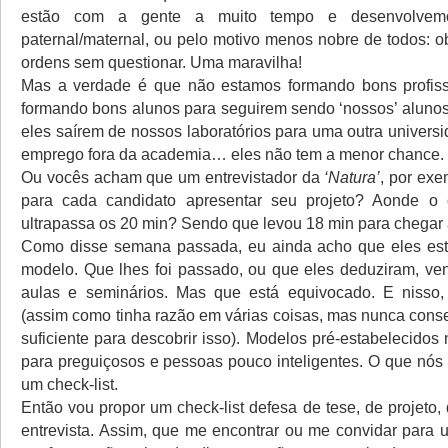
estão com a gente a muito tempo e desenvolvem
paternal/maternal, ou pelo motivo menos nobre de todos:
ordens sem questionar. Uma maravilha!
Mas a verdade é que não estamos formando bons profiss
formando bons alunos para seguirem sendo ‘nossos’ alunos
eles saírem de nossos laboratórios para uma outra univers
emprego fora da academia… eles não tem a menor chance.
Ou vocês acham que um entrevistador da
‘Natura’
, por exe
para cada candidato apresentar seu projeto? Aonde o 
ultrapassa os 20 min? Sendo que levou 18 min para chegar 
Como disse semana passada, eu ainda acho que eles es
modelo. Que lhes foi passado, ou que eles deduziram, ven
aulas e seminários. Mas que está equivocado. E nisso, 
(assim como tinha razão em várias coisas, mas nunca conse
suficiente para descobrir isso). Modelos pré-estabelecido
para preguiçosos e pessoas pouco inteligentes. O que nós
um check-list.
Então vou propor um check-list defesa de tese, de projeto,
entrevista. Assim, que me encontrar ou me convidar para