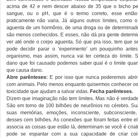
acima de 42 e nem descer abaixo de 35 que o bicho pe
sangue, ou o pH, que é o termo correto, esse então
praticamente não varia. Já alguns outros limites, como 
aguenta de um hormônio, de uma droga ou de determinad
são menos conhecidos. E esses, não dá pra gente determin
ver até onde o corpo aguenta. Só que pra isso, tem que se
pode decidir parar o ‘experimento’ um pouquinho antes 
organismo, mas assim, nunca vai ter certeza do limite.
dano que foi causado podemos saber qual é o limite qua
que causa dano.
Abre parênteses:
E por isso que nunca poderemos abrir
com animais. Pelo menos enquanto quisermos conhecer o
toxicidade que ajudam a salvar vidas.
Fecha parênteses.
Dizem que imaginação não tem limites. Mas não é verdad
São em torno de 100 bilhões de neurônios no cérebro. Su
suas memórias, emoções, inconsciente, subconsciente,
desses cem bilhões. As conexões que foram feitas entre e
associa as coisas que estão lá, determinam se você é cria
pode se espantar com a sua capacidade de criar coi