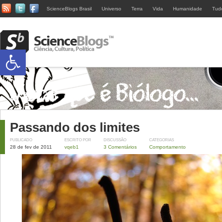
ScienceBlogs Brasil
Universo
Terra
Vida
Humanidade
Tud
Abrir a barra de ferramentas
Passando dos limites
PUBLICADO
ESCRITO POR
DISCUSSÃO
CATEGORIAS
28 de fev de 2011
vqeb1
3 Comentários
Comportamento