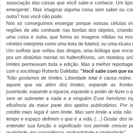
associação das coisas que você sabe e conhece. Um tipo
emergente’. Mas imaginar alguma coisa sem saber ou c
outra? Isso você não pode.
Nós só conseguimos enxergar porque nossas células visu
regiões de alto contraste nas bordas dos objetos, criando
uma coisa e outra, que forma as imagens nítidas na nos
cérebro interpreta como uma bola de futebol, ou uma xícara 
Um surfista que voltou das drogas, uma bióloga que enco
pra um distúrbio mental no halterofilismo, um motoboy a
limites permeavam toda a edição. Mas a melhor reportage
com o sociólogo Roberto DaMatta:
“Você sabe com que es
“Não gostamos de limites. Liberdade total é causa nobre.
aquele que vai além dos limites, expande as fronte
juventude, expande a riqueza, expande o poder de fazer o 
sem se submeter a nada e a ninguém Esse heroísmo in
eficiência da maior parte dos apelos publicitários. Por i
crédito mais legal é sem limite. Mas sem limite a vida não 
tempo e espaço definem o que é a vida. (…) Gostar dos lim
entender sua função e significado nos permite crescer 
qualidade, em consistência, profundidade e criatividade”.