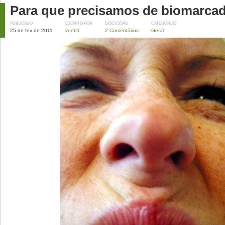
Para que precisamos de biomarca
PUBLICADO
ESCRITO POR
DISCUSSÃO
CATEGORIAS
25 de fev de 2011
vqeb1
2 Comentários
Geral