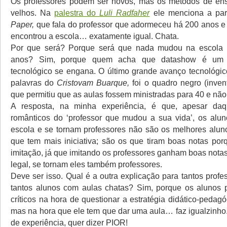
Os professores podem ser novos, mas os métodos de ensi
velhos. Na
palestra do
Luli Radfaher
ele menciona a pa
Paper,
que fala do professor que adormeceu há 200 anos 
encontrou a escola… exatamente igual. Chata.
Por que será? Porque será que nada mudou na escola 
anos? Sim, porque quem acha que datashow é um 
tecnológico se engana. O último grande avanço tecnológic
palavras do
Cristovam Buarque,
foi o quadro negro (inve
que permitiu que as aulas fossem ministradas para 40 e nã
A resposta, na minha experiência, é que, apesar da
românticos do ‘professor que mudou a sua vida’, os alu
escola e se tornam professores não são os melhores alu
que tem mais iniciativa; são os que tiram boas notas po
imitação, já que imitando os professores ganham boas nota
legal, se tornam eles também professores.
Deve ser isso. Qual é a outra explicação para tantos prof
tantos alunos com aulas chatas? Sim, porque os alunos 
críticos na hora de questionar a estratégia didático-pedagó
mas na hora que ele tem que dar uma aula… faz igualzinho.
de experiência, quer dizer PIOR!