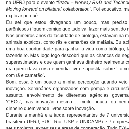
na UFRJ para o evento
“Brazil – Norway R&D and Technol
Moving forward on bilateral collaboration”
. Foi educativo, ma
explicar porquê.
Eu sei que estou divagando um pouco, mas preciso
parênteses (fiquem comigo que tudo vai fazer mais sentido m
Nos primeiros anos da faculdade de biologia, estavam na m
animais exóticos, como rãs e camarões da malásia. Eu ac
uma boa oportunidade para ganhar a vida como biólogo, ta
fazendeiro. Mas logo logo descobri que as chances de ne
superestimadas e que quem ganhava dinheiro realmente c
era quem dava curso e vendia livro e apostila sobre ‘como
com rã e camarão’.
Bom, essa é um pouco a minha percepção quando vejo 
inovação. Seminários organizados com pompa e circunst
assunto, envolvimento de diferentes agências governa
‘CEOs’, mas inovação mesmo…. muito pouca, ou nen
dinheiro quem vende livros sobre inovação.
Durante a manhã e a tarde, representantes de 7 universi
brasileiro UFRJ, PUC_Rio, USP e UNICAMP) e 7 empres
seus projetos, expertises e áreas de cooperação. Tudo E-X