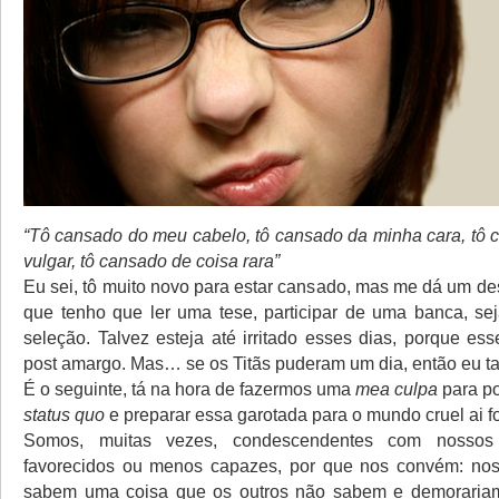
“Tô cansado do meu cabelo, tô cansado da minha cara, tô 
vulgar, tô cansado de coisa rara”
Eu sei, tô muito novo para estar cansado, mas me dá um d
que tenho que ler uma tese, participar de uma banca, se
seleção. Talvez esteja até irritado esses dias, porque es
post amargo. Mas… se os Titãs puderam um dia, então eu 
É o seguinte, tá na hora de fazermos uma
mea culpa
para p
status quo
e preparar essa garotada para o mundo cruel ai fo
Somos, muitas vezes, condescendentes com nossos
favorecidos ou menos capazes, por que nos convém: nos
sabem uma coisa que os outros não sabem e demorariam