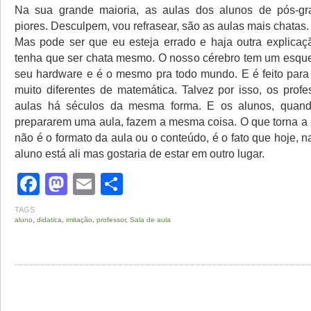
Na sua grande maioria, as aulas dos alunos de pós-g
piores. Desculpem, vou refrasear, são as aulas mais chatas.
Mas pode ser que eu esteja errado e haja outra explicaçã
tenha que ser chata mesmo. O nosso cérebro tem um esqu
seu hardware e é o mesmo pra todo mundo. E é feito para
muito diferentes de matemática. Talvez por isso, os prof
aulas há séculos da mesma forma. E os alunos, quan
prepararem uma aula, fazem a mesma coisa. O que torna a 
não é o formato da aula ou o conteúdo, é o fato que hoje, n
aluno está ali mas gostaria de estar em outro lugar.
Facebook
Mastodon
Email
Share
TAGS
aluno
,
didatica
,
imitação
,
professor
,
Sala de aula