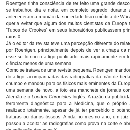
Roentgen tinha consciência de ter feito uma grande descob
se trabalhou dia e noite, em completo segredo, durante
antecederam a reunião da sociedade físico-médica de Wür
queria evitar que algum dos muitos cientistas da Europa
‘Tubos de Crookes’ em seus laboratórios publicassem pri
raios X.
Já o editor da revista teve uma percepção diferente do rela
por Roentgen, principalmente depois de ver a chapa da 
esse se tornou o artigo publicado mais rapidamente em to
ciência: menos de uma semana.
Como se tratava de uma revista pequena, Roentgen mandou
do artigo, acompanhadas das radiografias da mão de bert
chumbo e mandou para os físicos mais eminentes da Euro
uma semana de novo, a foto era manchete de jornais c
Alemão e o
London Chronicles
Inglês. A razão da publicida
ferramenta diagnóstica para a Medicina, que o próprio 
realizado totalmente, apesar de já ter percebido o potenc
fraturas ou danos ósseos. Ainda no mesmo ano, um juiz 
passou a aceitar as radiografias como prova na corte e abr
de aplicação dos raios X.