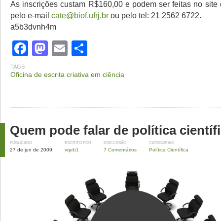
As inscrições custam R$160,00 e podem ser feitas no site
pelo e-mail
cate@biof.ufrj.br
ou pelo tel: 21 2562 6722.
a5b3dvnh4m
Facebook
Mastodon
Email
Share
TAGS
Oficina de escrita criativa em ciência
Quem pode falar de política científ
PUBLICADO
ESCRITO POR
DISCUSSÃO
CATEGORIAS
27 de jun de 2009
vqeb1
7 Comentários
Política Científica