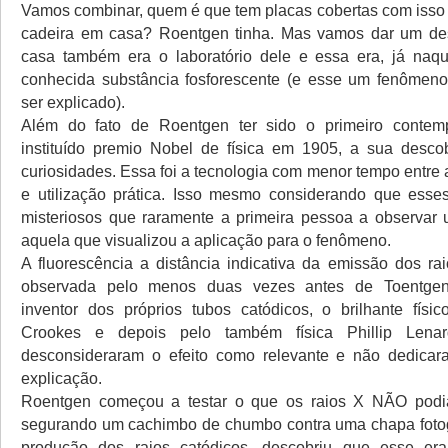
Vamos combinar, quem é que tem placas cobertas com iss
cadeira em casa? Roentgen tinha. Mas vamos dar um de
casa também era o laboratório dele e essa era, já naq
conhecida substância fosforescente (e esse um fenômeno
ser explicado).
Além do fato de Roentgen ter sido o primeiro conte
instituído premio Nobel de física em 1905, a sua descob
curiosidades. Essa foi a tecnologia com menor tempo entre
e utilização prática. Isso mesmo considerando que esse
misteriosos que raramente a primeira pessoa a observar
aquela que visualizou a aplicação para o fenômeno.
A fluorescência a distância indicativa da emissão dos rai
observada pelo menos duas vezes antes de Toentgen.
inventor dos próprios tubos catódicos, o brilhante físic
Crookes e depois pelo também física Phillip Len
desconsideraram o efeito como relevante e não dedica
explicação.
Roentgen começou a testar o que os raios X NÃO podi
segurando um cachimbo de chumbo contra uma chapa fotog
produção dos raios catódicos, descobriu que esse e