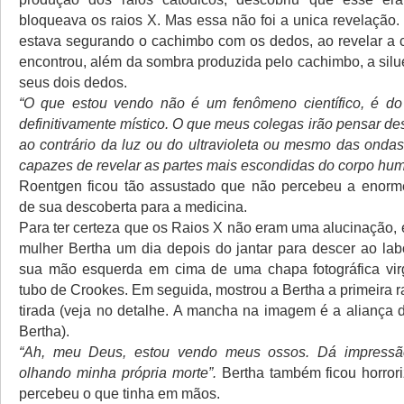
bloqueava os raios X. Mas essa não foi a unica revelaçã
estava segurando o cachimbo com os dedos, ao revelar a c
encontrou, além da sombra produzida pelo cachimbo, a silu
seus dois dedos.
“O que estou vendo não é um fenômeno científico, é do
definitivamente místico. O que meus colegas irão pensar de
ao contrário da luz ou do ultravioleta ou mesmo das ondas
capazes de revelar as partes mais escondidas do corpo hu
Roentgen ficou tão assustado que não percebeu a enorme
de sua descoberta para a medicina.
Para ter certeza que os Raios X não eram uma alucinação, 
mulher Bertha um dia depois do jantar para descer ao labo
sua mão esquerda em cima de uma chapa fotográfica vir
tubo de Crookes. Em seguida, mostrou a Bertha a primeira r
tirada (veja no detalhe. A mancha na imagem é a aliança
Bertha).
“Ah, meu Deus, estou vendo meus ossos. Dá impressã
olhando minha própria morte”.
Bertha também ficou horror
percebeu o que tinha em mãos.