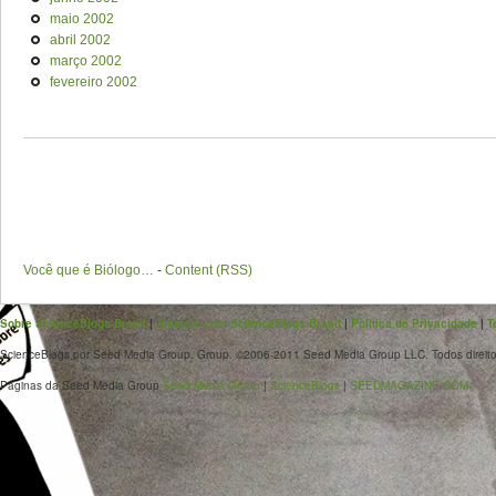
maio 2002
abril 2002
março 2002
fevereiro 2002
Você que é Biólogo…
-
Content (RSS)
Sobre ScienceBlogs Brasil
|
Anuncie com ScienceBlogs Brasil
|
Política de Privacidade
|
T
ScienceBlogs por Seed Media Group. Group. ©2006-2011 Seed Media Group LLC. Todos direito
Páginas da Seed Media Group
Seed Media Group
|
ScienceBlogs
|
SEEDMAGAZINE.COM