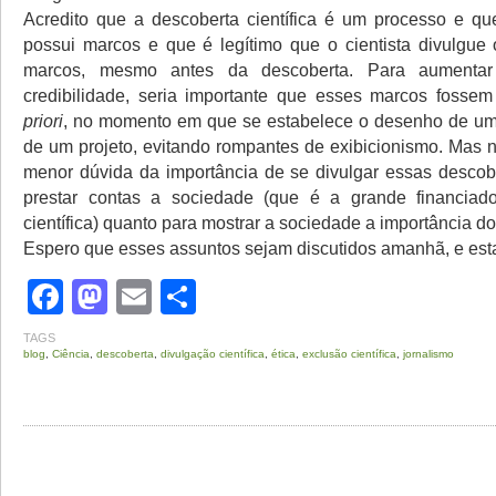
Acredito que a descoberta científica é um processo e q
possui marcos e que é legítimo que o cientista divulgue
marcos, mesmo antes da descoberta. Para aumenta
credibilidade, seria importante que esses marcos fosse
priori
, no momento em que se estabelece o desenho de um
de um projeto, evitando rompantes de exibicionismo. Mas 
menor dúvida da importância de se divulgar essas descobe
prestar contas a sociedade (que é a grande financiado
científica) quanto para mostrar a sociedade a importância d
Espero que esses assuntos sejam discutidos amanhã, e estar
Facebook
Mastodon
Email
Share
TAGS
blog
,
Ciência
,
descoberta
,
divulgação científica
,
ética
,
exclusão científica
,
jornalismo