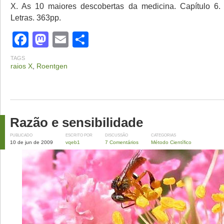
X. As 10 maiores descobertas da medicina. Capítulo 6
Letras. 363pp.
Facebook
Mastodon
Email
Share
TAGS
raios X
,
Roentgen
Razão e sensibilidade
PUBLICADO
ESCRITO POR
DISCUSSÃO
CATEGORIAS
10 de jun de 2009
vqeb1
7 Comentários
Método Científico