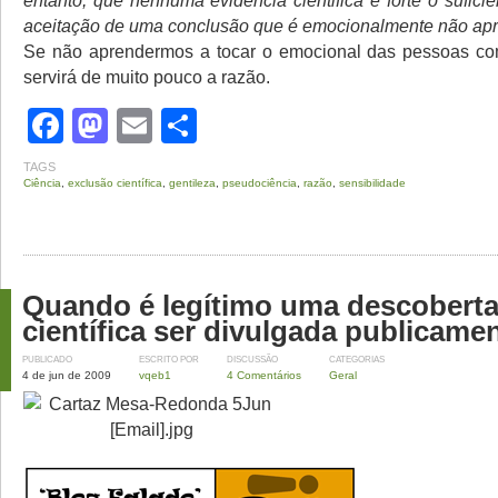
aceitação de uma conclusão que é emocionalmente não apr
Se não aprendermos a tocar o emocional das pessoas com
servirá de muito pouco a razão.
Facebook
Mastodon
Email
Share
TAGS
Ciência
,
exclusão científica
,
gentileza
,
pseudociência
,
razão
,
sensibilidade
Quando é legítimo uma descobert
científica ser divulgada publicame
PUBLICADO
ESCRITO POR
DISCUSSÃO
CATEGORIAS
4 de jun de 2009
vqeb1
4 Comentários
Geral