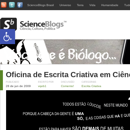
ScienceBlogs Brasil
Universo
Terra
Vida
Humanidade
Tud
Abrir a barra de ferramentas
Oficina de Escrita Criativa em Ciên
PUBLICADO
ESCRITO POR
DISCUSSÃO
CATEGORIAS
28 de jun de 2009
vqeb1
Comente!
Escrita Criativa