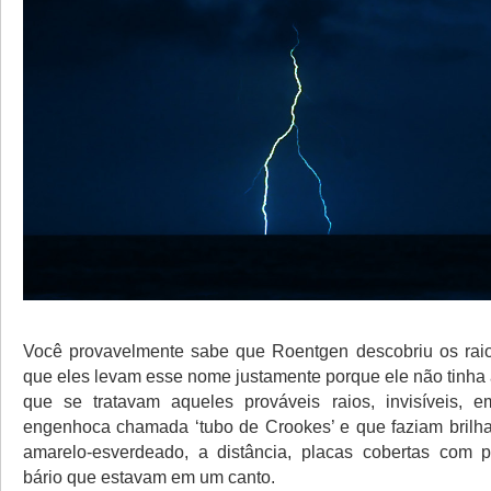
Você provavelmente sabe que Roentgen descobriu os raio
que eles levam esse nome justamente porque ele não tinha 
que se tratavam aqueles prováveis raios, invisíveis, e
engenhoca chamada ‘tubo de Crookes’ e que faziam brilha
amarelo-esverdeado, a distância, placas cobertas com p
bário que estavam em um canto.