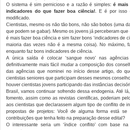
O sistema é sim pernicioso e a razão é simples:
é mais 
indicadores do que fazer boa ciência!
. E é por isso 
modificado.
Cientistas, mesmo os não tão bons, não são bobos (uma d
que podem se gabar). Mesmo os jovens já perceberam que 
é mais fazer boa ciência e sim fazer bons ‘indicadores de ci
maioria das vezes não é a mesma coisa). No máximo, fa
enquanto faz bons indicadores de ciência.
A única saída é colocar ‘sangue novo’ nas agências
definitivamente mais fácil mudar a composição dos conselh
das agências que nominei no início desse artigo, do q
cientistas seniores que participam desses mesmos conselh
houver cientistas jovens participando das instâncias decisór
Brasil, vamos continuar sofrendo dessa endogenia. Até lá
fomento, assim como as revistas científicas, poderiam pel
aos cientistas que declarassem algum tipo de conflito de 
propostas de projetos: Você de alguma forma está se 
contribuições que tenha feito na preparação desse edital?
O interessante seria um ‘índice conflito’ com base na