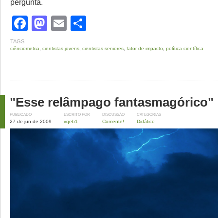
pergunta.
Facebook
Mastodon
Email
Share
TAGS
ciênciometria
,
cientistas jovens
,
cientistas seniores
,
fator de impacto
,
política científica
"Esse relâmpago fantasmagórico"
PUBLICADO
ESCRITO POR
DISCUSSÃO
CATEGORIAS
27 de jun de 2009
vqeb1
Comente!
Didático