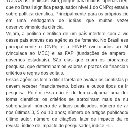
TODOS os cientistas. Sim, porque para muitos, apenas cient
que no Brasil significa pesquisador nível 1 do CNPq) estari
sobre política científica. Principalmente para os próprios ci
em uma endogamia de idéias que muitas vezes
desenvolvimento da ciência.
Vejam, a política científica de um país interfere com a vi
desse país através das agências de fomento. No Brasil es
principalmente o CNPq e a FINEP (vinculados ao 
(vinculada ao MEC) e as FAP (fundações de amparo 
governos estaduais). São elas que criam os program
pesquisa, que determinam os valores e prazos de financia
critérios e regras dos editais.
Essas agências tem a difícil tarefa de avaliar os cientistas 
devem receber financiamento, bolsas e outros tipos de i
pesquisa. Porém, essa não é, de forma alguma, uma de
forma científica: os critérios se aproximam mais da n
sobrenatural: número de artigos publicados, número de ar
nos últimos 3, 5 ou 10 anos; número de artigos publicado
último autor, número de citações, fator de impacto da r
revista, índice de impacto do pesquisador, índice H…