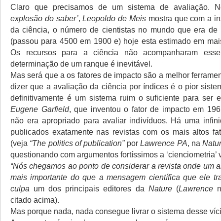
Claro que precisamos de um sistema de avaliação. 
explosão do saber’
,
Leopoldo de Meis
mostra que com a ins
da ciência, o número de cientistas no mundo que era de
(passou para 4500 em 1900 e) hoje esta estimado em mai
Os recursos para a ciência não acompanharam ess
determinação de um ranque é inevitável.
Mas será que a os fatores de impacto são a melhor ferrame
dizer que a avaliação da ciência por índices é o pior sist
definitivamente é um sistema ruim o suficiente para ser e
Eugene Garfield
, que inventou o fator de impacto em 196
não era apropriado para avaliar indivíduos. Há uma infini
publicados exatamente nas revistas com os mais altos fa
(veja
“The politics of publication”
por
Lawrence PA
, na
Natu
questionando com argumentos fortíssimos a ‘cienciometria’ 
“Nós chegamos ao ponto de considerar a revista onde um ar
mais importante do que a mensagem científica que ele tr
culpa
um dos principais editores da
Nature
(
Lawrence
n
citado acima).
Mas porque nada, nada consegue livrar o sistema desse víc