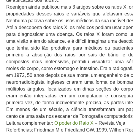
Roentgen ainda publicou mais 3 artigos sobre os raios X, 
propriedades desses raios e variáveis que afetavam ess
Nenhuma palavra sobre os usos médicos da sua incrível de
Até a descoberta dos raios X, os médicos podiam usar apen
para diagnosticar uma doença. Os raios X foram como um
uma visão além do alcance, e é difícil imaginar uma descob
que tenha sido tão produtiva para médicos ou paciente
primeiro a absorção dos raios por sais de bário, e de
compostos mais inofensivos, permitiu visualizar uma sér
moles do corpo, como estomago e intestino. Era a radiografi
em 1972, 50 anos depois de sua morte, um engenheiro de
neurorradiologista ingleses criaram uma forma de bomba
múltiplos ângulos, focalizados em dinas seções do corp
eram então integradas em um computador e conseguia
primeira vez, de forma incrivelmente precisa, as partes int
Em menos de um século, a ciência transformara um pap
canto de uma sala nos escaner da Tomografia computadoriz
Leitura complementar:
O poder do Raio X
– Revista Veja
Referências: Friedman M e Friedland GW. 1999. Wilhen Roe