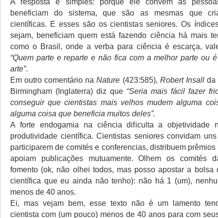
A resposta é simples: porque ele convém as pesso
beneficiam do sistema, que são as mesmas que cria
científicas. E esses são os cientistas seniores. Os índic
sejam, beneficiam quem está fazendo ciência há mais t
como o Brasil, onde a verba para ciência é escarça, vale
“Quem parte e reparte e não fica com a melhor parte ou é
arte”
.
Em outro comentário na
Nature
(423:585),
Robert Insall
da 
Birmingham (Inglaterra) diz que
“Seria mais fácil fazer fr
conseguir que cientistas mais velhos mudem alguma coi
alguma coisa que beneficia muitos deles”.
A forte endogamia na ciência dificulta a objetividade 
produtividade científica. Cientistas seniores convidam un
participarem de comités e conferencias, distribuem prêmios
apoiam publicações mutuamente. Olhem os comités d
fomento (ok, não olhei todos, mas posso apostar a bolsa 
científica que eu ainda não tenho): não há 1 (um), nenhu
menos de 40 anos.
Ei, mas vejam bem, esse texto não é um lamento ten
cientista com (um pouco) menos de 40 anos para com seus