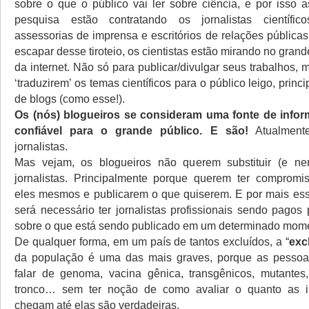
sobre o que o público vai ler sobre ciência, e por isso a
pesquisa estão contratando os jornalistas científi
assessorias de imprensa e escritórios de relações públicas 
escapar desse tiroteio, os cientistas estão mirando no grand
da internet. Não só para publicar/divulgar seus trabalhos
‘traduzirem’ os temas científicos para o público leigo, princ
de blogs (como esse!).
Os (nós) blogueiros se consideram uma fonte de inform
confiável para o grande público. E são!
Atualment
jornalistas.
Mas vejam, os blogueiros não querem substituir (e n
jornalistas. Principalmente porque querem ter comprom
eles mesmos e publicarem o que quiserem. E por mais es
será necessário ter jornalistas profissionais sendo pagos
sobre o que está sendo publicado em um determinado mom
De qualquer forma, em um país de tantos excluídos, a “
exc
da população é uma das mais graves, porque as pessoa
falar de genoma, vacina gênica, transgênicos, mutantes,
tronco… sem ter noção de como avaliar o quanto as 
chegam até elas são verdadeiras.