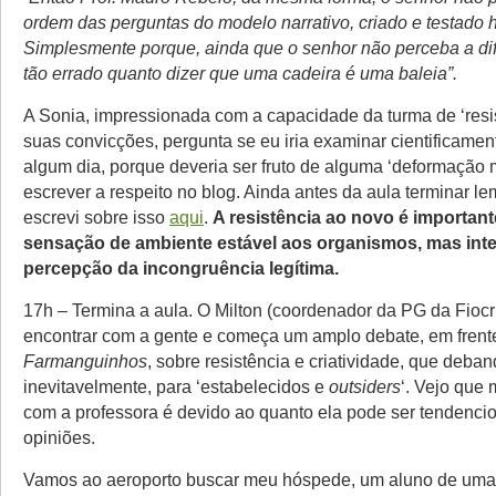
ordem das perguntas do modelo narrativo, criado e testado 
Simplesmente porque, ainda que o senhor não perceba a dif
tão errado quanto dizer que uma cadeira é uma baleia”.
A Sonia, impressionada com a capacidade da turma de ‘resis
suas convicções, pergunta se eu iria examinar cientificame
algum dia, porque deveria ser fruto de alguma ‘deformação m
escrever a respeito no blog. Ainda antes da aula terminar le
escrevi sobre isso
aqui
.
A resistência ao novo é importan
sensação de ambiente estável aos organismos, mas inte
percepção da incongruência legítima.
17h – Termina a aula. O Milton (coordenador da PG da Fioc
encontrar com a gente e começa um amplo debate, em frent
Farmanguinhos
, sobre resistência e criatividade, que deban
inevitavelmente, para ‘estabelecidos e
outsiders
‘. Vejo que 
com a professora é devido ao quanto ela pode ser tendenci
opiniões.
Vamos ao aeroporto buscar meu hóspede, um aluno de um