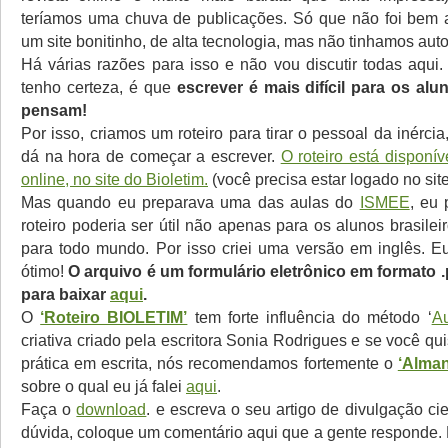
teríamos uma chuva de publicações. Só que não foi bem 
um site bonitinho, de alta tecnologia, mas não tinhamos auto
Há várias razões para isso e não vou discutir todas aqui
tenho certeza, é que
escrever é mais difícil para os al
pensam!
Por isso, criamos um roteiro para tirar o pessoal da inércia
dá na hora de começar a escrever.
O roteiro está disponí
online, no site do Bioletim.
(você precisa estar logado no sit
Mas quando eu preparava uma das aulas do
ISMEE
, eu
roteiro poderia ser útil não apenas para os alunos brasil
para todo mundo. Por isso criei uma versão em inglês. E
ótimo!
O arquivo é um formulário eletrônico em formato .
para baixar
aqui
.
O
‘Roteiro BIOLETIM’
tem forte influência do método ‘
Au
criativa criado pela escritora Sonia Rodrigues e se você qu
prática em escrita, nós recomendamos fortemente o
‘Alma
sobre o qual eu já falei
aqui
.
Faça o
download
. e escreva o seu artigo de divulgação cie
dúvida, coloque um comentário aqui que a gente responde.