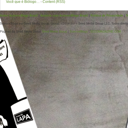
Você que é Biólogo…
-
Content (RSS)
Sobre ScienceBlogs Brasil
|
Anuncie com ScienceBlogs Brasil
|
Política de Privacidade
|
T
ScienceBlogs por Seed Media Group. Group. ©2006-2011 Seed Media Group LLC. Todos direito
Páginas da Seed Media Group
Seed Media Group
|
ScienceBlogs
|
SEEDMAGAZINE.COM