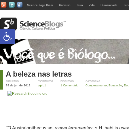
ScienceBlogs Brasil
Universo
Terra
Vida
Humanidade
Tud
Abrir a barra de ferramentas
A beleza nas letras
PUBLICADO
ESCRITO POR
DISCUSSÃO
CATEGORIAS
28 de jun de 2012
vqeb1
1 Comentário
Comportamento
,
Educação
,
Escr
“O
Australopithecus sp
. usava ferramentas, o
H. habilis
usava