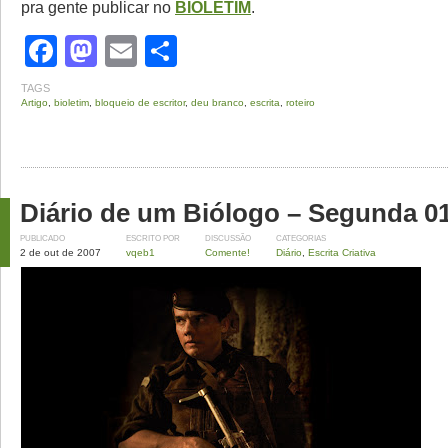
pra gente publicar no
BIOLETIM
.
Facebook
Mastodon
Email
Share
TAGS
Artigo
,
bioletim
,
bloqueio de escritor
,
deu branco
,
escrita
,
roteiro
Diário de um Biólogo – Segunda 01
PUBLICADO
ESCRITO POR
DISCUSSÃO
CATEGORIAS
2 de out de 2007
vqeb1
Comente!
Diário
,
Escrita Criativa