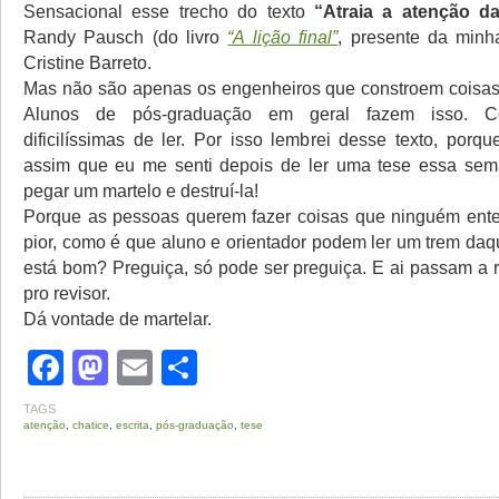
Sensacional esse trecho do texto
“Atraia a atenção d
Randy Pausch (do livro
“A lição final”
, presente da minh
Cristine Barreto.
Mas não são apenas os engenheiros que constroem coisas d
Alunos de pós-graduação em geral fazem isso. Co
dificilíssimas de ler. Por isso lembrei desse texto, porq
assim que eu me senti depois de ler uma tese essa sem
pegar um martelo e destruí-la!
Porque as pessoas querem fazer coisas que ninguém ent
pior, como é que aluno e orientador podem ler um trem daq
está bom? Preguiça, só pode ser preguiça. E ai passam a 
pro revisor.
Dá vontade de martelar.
Facebook
Mastodon
Email
Share
TAGS
atenção
,
chatice
,
escrita
,
pós-graduação
,
tese