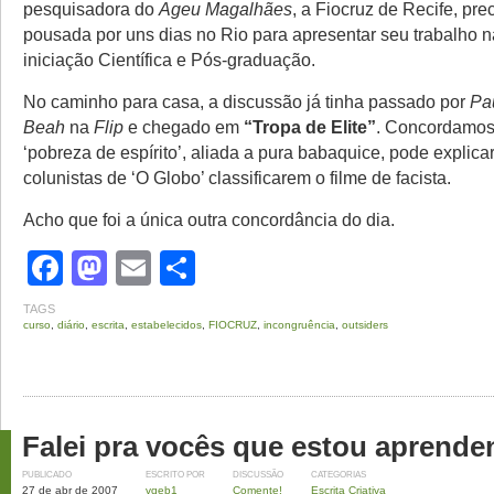
pesquisadora do
Ageu Magalhães
, a Fiocruz de Recife, pre
pousada por uns dias no Rio para apresentar seu trabalho n
iniciação Científica e Pós-graduação.
No caminho para casa, a discussão já tinha passado por
Pa
Beah
na
Flip
e chegado em
“Tropa de Elite”
. Concordamos
‘pobreza de espírito’, aliada a pura babaquice, pode explica
colunistas de ‘O Globo’ classificarem o filme de facista.
Acho que foi a única outra concordância do dia.
Facebook
Mastodon
Email
Share
TAGS
curso
,
diário
,
escrita
,
estabelecidos
,
FIOCRUZ
,
incongruência
,
outsiders
Falei pra vocês que estou aprende
PUBLICADO
ESCRITO POR
DISCUSSÃO
CATEGORIAS
27 de abr de 2007
vqeb1
Comente!
Escrita Criativa