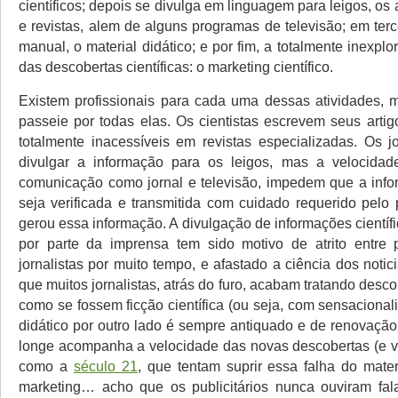
científicos; depois se divulga em linguagem para leigos, os a
e revistas, alem de alguns programas de televisão; em ter
manual, o material didático; e por fim, a totalmente inexp
das descobertas científicas: o marketing científico.
Existem profissionais para cada uma dessas atividades,
passeie por todas elas. Os cientistas escrevem seus artig
totalmente inacessíveis em revistas especializadas. Os jo
divulgar a informação para os leigos, mas a velocida
comunicação como jornal e televisão, impedem que a infor
seja verificada e transmitida com cuidado requerido pelo
gerou essa informação. A divulgação de informações cientí
por parte da imprensa tem sido motivo de atrito entre 
jornalistas por muito tempo, e afastado a ciência dos notic
que muitos jornalistas, atrás do furo, acabam tratando descob
como se fossem ficção científica (ou seja, com sensacional
didático por outro lado é sempre antiquado e de renovação
longe acompanha a velocidade das novas descobertas (e viv
como a
século 21
, que tentam suprir essa falha do mater
marketing… acho que os publicitários nunca ouviram fal