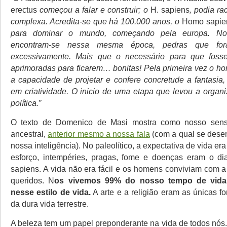
erectus
começou a falar e construir; o
H. sapiens
, podia ra
complexa. Acredita-se que há 100.000 anos, o
Homo sapie
para dominar o mundo, começando pela europa. No re
encontram-se nessa mesma época, pedras que fora
excessivamente. Mais que o necessário para que foss
aprimoradas para ficarem… bonitas! Pela primeira vez o 
a capacidade de projetar e confere concretude a fantasia,
em criatividade. O inicio de uma etapa que levou a organi
política.”
O texto de Domenico de Masi mostra como nosso sens
ancestral,
anterior mesmo a nossa fala
(com a qual se dese
nossa inteligência). No paleolítico, a expectativa de vida er
esforço, intempéries, pragas, fome e doenças eram o di
sapiens. A vida não era fácil e os homens conviviam com a
queridos. N
os vivemos 99% do nosso tempo de vida
nesse estilo de vida.
A arte e a religião eram as únicas f
da dura vida terrestre.
A beleza tem um papel preponderante na vida de todos nós.