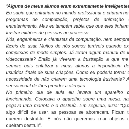
“
Alguns de meus alunos eram extremamente inteligentes
Eu sabia que entrariam no mundo profissional e criaram no
programas de computação, projetos de animação 
entretenimento. Mas eu também sabia que que eles tinham 
frustrar milhões de pessoas no processo.
Nós, engenheiros e cientistas da computação, nem sempre
fáceis de usar. Muitos de nós somos terríveis quando ex
complexas de modo simples. Já leram algum manual de i
videocassete? Então já viveram a frustração a que me r
sempre quis enfatizar a meus alunos a importância 
usuários finais de suas criações. Como eu poderia tornar 
necessidade de não criarem uma tecnologia frustrante? 
sensacional de lhes prender a atenção.
No primeiro dia de aula eu levava um aparelho d
funcionando. Colocava o aparelho sobre uma mesa, na 
pegava uma marreta e o destruía. Em seguida, dizia:
“Qu
algo difícil de usar, as pessoas se aborrecem. Ficam t
querem destruí-lo. E nós não queremos criar objetos
queiram destruir”
.