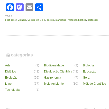
Facebook
Mastodon
Email
Share
TAGS
best seller
,
Ciência
,
Código da Vinci
,
escrita
,
marketing
,
material didático
,
professor
categorias
Arte
(2)
Biodiversidade
(2)
Biologia
Didático
(48)
Divulgação Científica
(43)
Educação
Evolução
(26)
Gastronomia
(7)
Geral
Livro
(57)
Meio Ambiente
(10)
Método Científico
Tecnologia
(1)