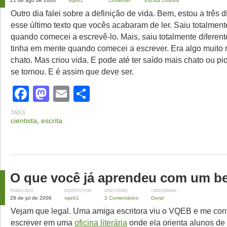
21 de ago de 2006
vqeb1
Comente!
Escrita Criativa
Outro dia falei sobre a definição de vida. Bem, estou a três
esse último texto que vocês acabaram de ler. Saiu totalment
quando comecei a escrevê-lo. Mais, saiu totalmente diferen
tinha em mente quando comecei a escrever. Era algo muito 
chato. Mas criou vida. E pode até ter saído mais chato ou pi
se tornou. E é assim que deve ser.
Facebook
Mastodon
Email
Share
TAGS
cientista
,
escrita
O que você já aprendeu com um be
PUBLICADO
ESCRITO POR
DISCUSSÃO
CATEGORIAS
28 de jul de 2006
vqeb1
2 Comentários
Geral
Vejam que legal. Uma amiga escritora viu o VQEB e me con
escrever em uma
oficina literária
onde ela orienta alunos de l