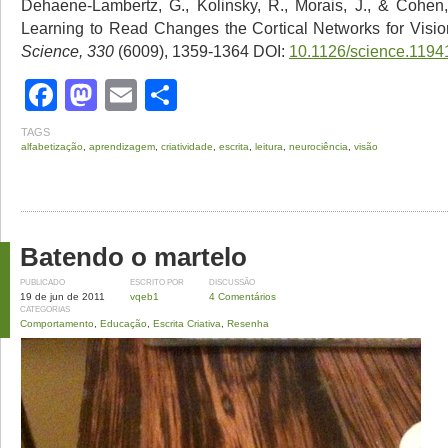
Dehaene-Lambertz, G., Kolinsky, R., Morais, J., & Cohen
Learning to Read Changes the Cortical Networks for Vis
Science, 330
(6009), 1359-1364 DOI:
10.1126/science.1194
Facebook
Mastodon
Email
Share
TAGS
alfabetização
,
aprendizagem
,
criatividade
,
escrita
,
leitura
,
neurociência
,
visão
Batendo o martelo
PUBLICADO
ESCRITO POR
DISCUSSÃO
19 de jun de 2011
vqeb1
4 Comentários
CATEGORIAS
Comportamento
,
Educação
,
Escrita Criativa
,
Resenha