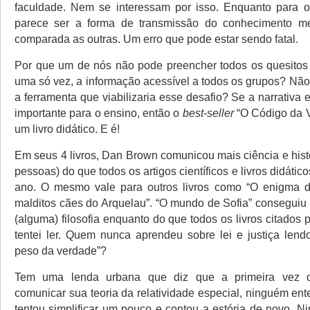
faculdade. Nem se interessam por isso. Enquanto para os
parece ser a forma de transmissão do conhecimento me
comparada as outras. Um erro que pode estar sendo fatal.
Por que um de nós não pode preencher todos os quesitos
uma só vez, a informação acessível a todos os grupos? Não 
a ferramenta que viabilizaria esse desafio? Se a narrativa
importante para o ensino, então o
best-seller
“O Código da V
um livro didático. E é!
Em seus 4 livros, Dan Brown comunicou mais ciência e hist
pessoas) do que todos os artigos científicos e livros didático
ano. O mesmo vale para outros livros como “O enigma d
malditos cães do Arquelau”. “O mundo de Sofia” conseguiu
(alguma) filosofia enquanto do que todos os livros citados 
tentei ler. Quem nunca aprendeu sobre lei e justiça lend
peso da verdade”?
Tem uma lenda urbana que diz que a primeira vez qu
comunicar sua teoria da relatividade especial, ninguém en
tentou simplificar um pouco e contou a estória de novo. 