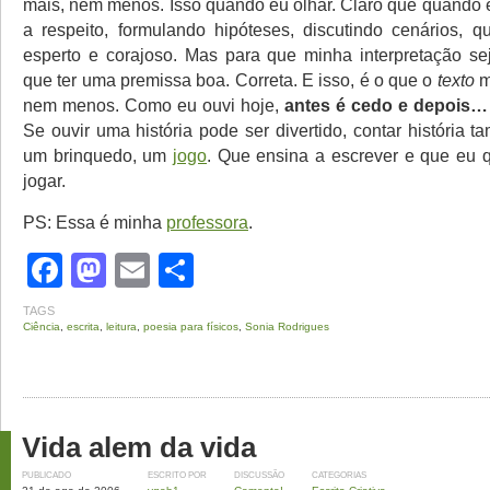
mais, nem menos. Isso quando eu olhar. Claro que quando 
a respeito, formulando hipóteses, discutindo cenários, qu
esperto e corajoso. Mas para que minha interpretação sej
que ter uma premissa boa. Correta. E isso, é o que o
texto
m
nem menos. Como eu ouvi hoje,
antes é cedo e depois… 
Se ouvir uma história pode ser divertido, contar história 
um brinquedo, um
jogo
. Que ensina a escrever e que eu 
jogar.
PS: Essa é minha
professora
.
Facebook
Mastodon
Email
Share
TAGS
Ciência
,
escrita
,
leitura
,
poesia para físicos
,
Sonia Rodrigues
Vida alem da vida
PUBLICADO
ESCRITO POR
DISCUSSÃO
CATEGORIAS