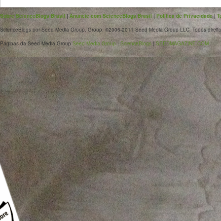
Sobre ScienceBlogs Brasil
|
Anuncie com ScienceBlogs Brasil
|
Política de Privacidade
|
T
ScienceBlogs por Seed Media Group. Group. ©2006-2011 Seed Media Group LLC. Todos direito
Páginas da Seed Media Group
Seed Media Group
|
ScienceBlogs
|
SEEDMAGAZINE.COM