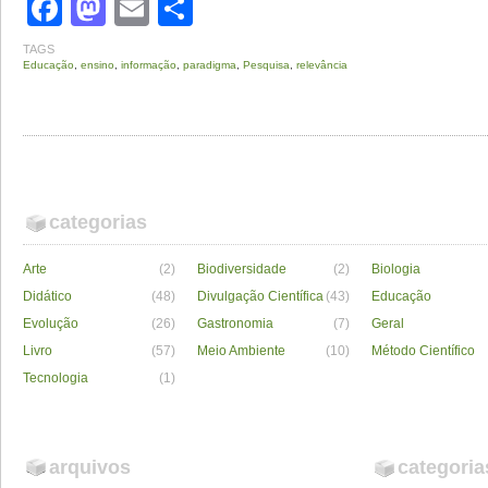
Facebook
Mastodon
Email
Share
TAGS
Educação
,
ensino
,
informação
,
paradigma
,
Pesquisa
,
relevância
categorias
Arte
(2)
Biodiversidade
(2)
Biologia
Didático
(48)
Divulgação Científica
(43)
Educação
Evolução
(26)
Gastronomia
(7)
Geral
Livro
(57)
Meio Ambiente
(10)
Método Científico
Tecnologia
(1)
arquivos
categoria