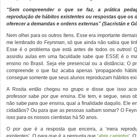
“Sem compreender o que se faz, a prática peda
reprodução de hábitos existentes ou respostas que os
oferecer a demandas e ordens externas” (Sacristán e G
Nem olhei para os outros ítens. Esse era importante demai
me lembrado do
Feynman
, só que ainda não sabia que ti
Esse é o problema que está antes de todos os outros! 
assistiu aulas em uma faculdade sabe que ESSE é o ma
ensino no Brasil. Seja ele presencial ou a distância: O p
compreende o que faz acaba apenas ‘propagando hábitos
consegue somente que seus alunos reproduzam hábitos exi
A Rosita então chegou no grupo e disse que isso aco
professor sabe
por que
ensina. Ele tem, e segue, seus ob
não sabe
para que
ensina, qual a finalidade daquilo. Ele e
cidadãos? Ou para que as pessoas saibam somar? O Feynm
isso para os nossos cientistas há 50 anos.
O
por que
é a resposta que encerra, a ‘mera reprod
existentes’. O
para que
é a pergunta que ‘
abre caminho
‘. 