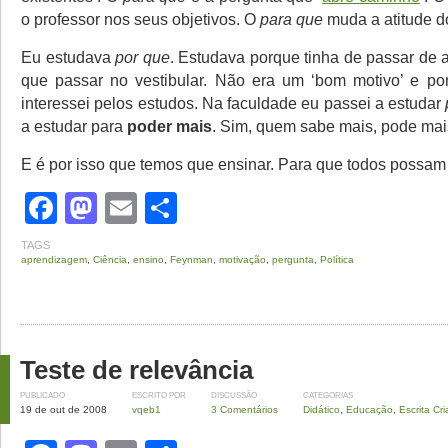
o professor nos seus objetivos. O
para que
muda a atitude do
Eu estudava
por que
. Estudava porque tinha de passar de 
que passar no vestibular. Não era um ‘bom motivo’ e po
interessei pelos estudos. Na faculdade eu passei a estudar
a estudar para
poder mais
. Sim, quem sabe mais, pode mai
E é por isso que temos que ensinar. Para que todos possam
Facebook
Mastodon
Email
Share
TAGS
aprendizagem
,
Ciência
,
ensino
,
Feynman
,
motivação
,
pergunta
,
Política
Teste de relevância
PUBLICADO
ESCRITO POR
DISCUSSÃO
CATEGORIAS
19 de out de 2008
vqeb1
3 Comentários
Didático
,
Educação
,
Escrita Cri