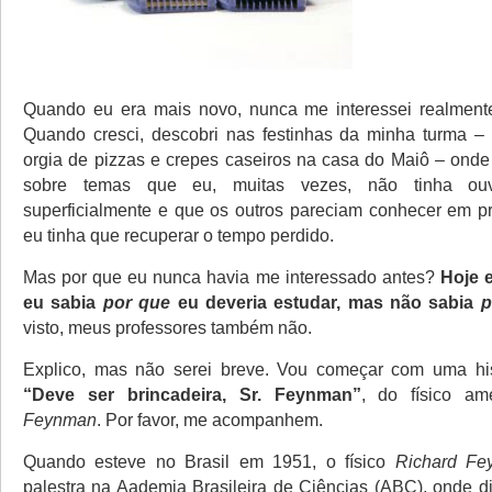
Quando eu era mais novo, nunca me interessei realmente
Quando cresci, descobri nas festinhas da minha turma –
orgia de pizzas e crepes caseiros na casa do Maiô – ond
sobre temas que eu, muitas vezes, não tinha ouv
superficialmente e que os outros pareciam conhecer em p
eu tinha que recuperar o tempo perdido.
Mas por que eu nunca havia me interessado antes?
Hoje 
eu sabia
por que
eu deveria estudar, mas não sabia
p
visto, meus professores também não.
Explico, mas não serei breve. Vou começar com uma hist
“Deve ser brincadeira, Sr. Feynman”
, do físico a
Feynman
. Por favor, me acompanhem.
Quando esteve no Brasil em 1951, o físico
Richard Fe
palestra na Aademia Brasileira de Ciências (ABC), onde d