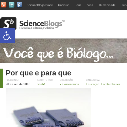
ScienceBlogs Brasil
Universo
Terra
Vida
Humanidade
Tud
Abrir a barra de ferramentas
Por que e para que
PUBLICADO
ESCRITO POR
DISCUSSÃO
CATEGORIAS
20 de out de 2008
vqeb1
7 Comentários
Educação
,
Escrita Criativa