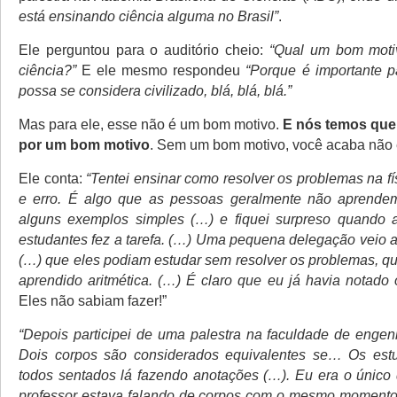
está ensinando ciência alguma no Brasil”
.
Ele perguntou para o auditório cheio:
“Qual um bom motiv
ciência?”
E ele mesmo respondeu
“Porque é importante 
possa se considera civilizado, blá, blá, blá.”
Mas para ele, esse não é um bom motivo.
E nós temos que 
por um bom motivo
. Sem um bom motivo, você acaba não
Ele conta:
“Tentei ensinar como resolver os problemas na fís
e erro. É algo que as pessoas geralmente não aprend
alguns exemplos simples (…) e fiquei surpreso quando
estudantes fez a tarefa. (…) Uma pequena delegação veio a
(…) que eles podiam estudar sem resolver os problemas, qu
aprendido aritmética. (…) É claro que eu já havia notado 
Eles não sabiam fazer!”
“Depois participei de uma palestra na faculdade de engen
Dois corpos são considerados equivalentes se… Os est
todos sentados lá fazendo anotações (…). Eu era o único
professor estava falando de corpos com o mesmo momento 