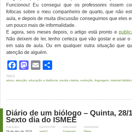
Funcionou! Eu consegui que os professores rissem c
fofocas sobre o meu companheiro de quarto, que não est
aula, e depois de muita discussão conseguimos que eles
um pouco mais de informalidade.
E agora, seis meses depois, o artigo está pronto e
publi
Não deixem de ler, tenho certeza que vão gostar e usar 
em sala de aula. Ou em qualquer outra situação que q
atenção de alguém.
Facebook
Mastodon
Email
Share
TAGS
aluno
,
atenção
,
educação a distância
,
escrita criativa
,
evolução
,
linguagem
,
material didátic
Diário de um biólogo – Quinta, 28/
Sexto dia do ISMEE
PUBLICADO
ESCRITO POR
DISCUSSÃO
CATEGORIAS
29 de dez de 2010
vqeb1
Comente!
Diário