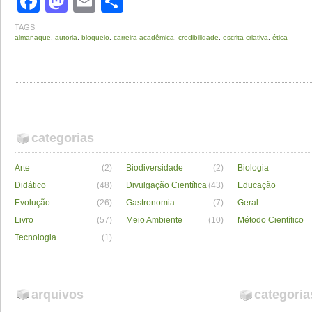
Facebook
Mastodon
Email
Share
TAGS
almanaque
,
autoria
,
bloqueio
,
carreira acadêmica
,
credibilidade
,
escrita criativa
,
ética
categorias
Arte
(2)
Biodiversidade
(2)
Biologia
Didático
(48)
Divulgação Científica
(43)
Educação
Evolução
(26)
Gastronomia
(7)
Geral
Livro
(57)
Meio Ambiente
(10)
Método Científico
Tecnologia
(1)
arquivos
categoria