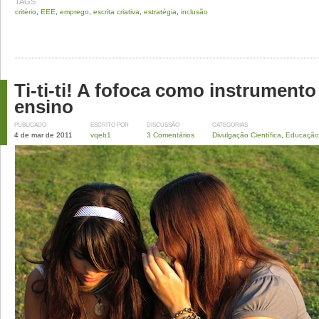
TAGS
critério
,
EEE
,
emprego
,
escrita criativa
,
estratégia
,
inclusão
Ti-ti-ti! A fofoca como instrumento
ensino
PUBLICADO
ESCRITO POR
DISCUSSÃO
CATEGORIAS
4 de mar de 2011
vqeb1
3 Comentários
Divulgação Científica
,
Educação