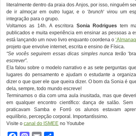
literalmente dentro da praia dos Anjos, por isso, ninguém s
de ir almoçar em outro lugar, e o
‘brunch
‘ virou um es
integração para o grupo.
Voltamos as 14h. A escritora
Sonia Rodrigues
tem mai
publicados e muita experiência em ensinar as pessoas a es
está lançando um novo livro enquanto coordena o
‘Almanaq
projeto que envolve internet, escrita e ensino de Física.
“Se vocês seguirem essas dicas simples nunca terão
‘br
escrever”
.
Ela falou sobre o modelo narrativo e as sete perguntas qu
lugares do pensamento e ajudam o estudante a organizar
dizer o que quer ele que queira dizer. O bom da Sonia é que
dela, sempre, todo mundo escreve!
Terminamos o dia com uma aula inusitada, mas que deveri
em qualquer encontro científico: dança de salão. Sem 
praticavam Samba e Forró os alunos estavam apren
equilíbrio, percepção corporal. Importantíssimo.
Visite o
canal do ISMEE
no Youtube