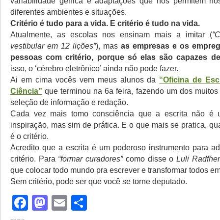
variabilidade gênica e adaptações que nos permitem n
diferentes ambientes e situações.
Critério é tudo para a vida. E critério é tudo na vida.
Atualmente, as escolas nos ensinam mais a imitar (
“
vestibular em 12 lições”
), mas
as empresas e os empre
pessoas com critério, porque só elas são capazes de
isso, o ‘cérebro eletrônico’ ainda não pode fazer.
Ai em cima vocês vem meus alunos da
“Oficina de Esc
Ciência”
que terminou na 6a feira, fazendo um dos muitos 
seleção de informação e redação.
Cada vez mais tomo consciência que a escrita não é
inspiração, mas sim de prática. E o que mais se pratica, q
é o critério.
Acredito que a escrita é um poderoso instrumento para adq
critério. Para
“formar curadores”
como disse o
Luli Radfher
que colocar todo mundo pra escrever e transformar todos em 
Sem critério, pode ser que você se torne deputado.
Facebook
Mastodon
Email
Share