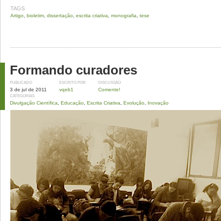
TAGS
Artigo
,
bioletim
,
dissertação
,
escrita criativa
,
monografia
,
tese
Formando curadores
PUBLICADO
ESCRITO POR
DISCUSSÃO
3 de jul de 2011
vqeb1
Comente!
CATEGORIAS
Divulgação Científica
,
Educação
,
Escrita Criativa
,
Evolução
,
Inovação