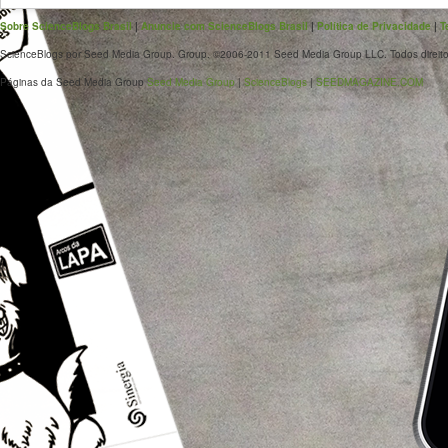
Sobre ScienceBlogs Brasil
|
Anuncie com ScienceBlogs Brasil
|
Política de Privacidade
|
T
ScienceBlogs por Seed Media Group. Group. ©2006-2011 Seed Media Group LLC. Todos direito
Páginas da Seed Media Group
Seed Media Group
|
ScienceBlogs
|
SEEDMAGAZINE.COM