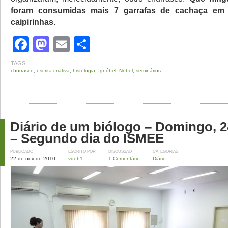
foram consumidas mais 7 garrafas de cachaça em 
caipirinhas.
Facebook
Mastodon
Email
Share
TAGS
churrasco
,
escrita criativa
,
histologia
,
Ignóbel
,
Nobel
,
seminários
Diário de um biólogo – Domingo, 2
– Segundo dia do ISMEE
PUBLICADO
ESCRITO POR
DISCUSSÃO
CATEGORIAS
22 de nov de 2010
vqeb1
1 Comentário
Diário