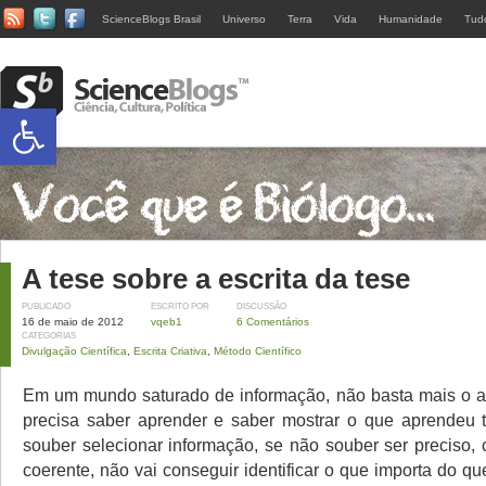
ScienceBlogs Brasil
Universo
Terra
Vida
Humanidade
Tud
Abrir a barra de ferramentas
A tese sobre a escrita da tese
PUBLICADO
ESCRITO POR
DISCUSSÃO
16 de maio de 2012
vqeb1
6 Comentários
CATEGORIAS
Divulgação Científica
,
Escrita Criativa
,
Método Científico
Em um mundo saturado de informação, não basta mais o al
precisa saber aprender e saber mostrar o que aprendeu
souber selecionar informação, se não souber ser preciso, 
coerente, não vai conseguir identificar o que importa do q