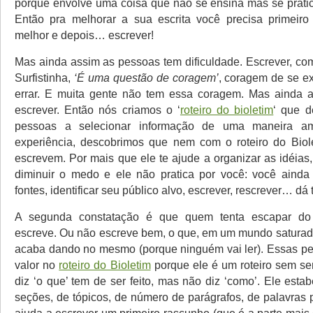
porque envolve uma coisa que não se ensina mas se pratica
Então pra melhorar a sua escrita você precisa primeiro
melhor e depois… escrever!
Mas ainda assim as pessoas tem dificuldade. Escrever, co
Surfistinha,
‘É uma questão de coragem’
, coragem de se e
errar. E muita gente não tem essa coragem. Mas ainda 
escrever. Então nós criamos o ‘
roteiro do bioletim
‘ que d
pessoas a selecionar informação de uma maneira a
experiência, descobrimos que nem com o roteiro do Biol
escrevem. Por mais que ele te ajude a organizar as idéias
diminuir o medo e ele não pratica por você: você ainda
fontes, identificar seu público alvo, escrever, rescrever… dá 
A segunda constatação é que quem tenta escapar do
escreve. Ou não escreve bem, o que, em um mundo saturad
acaba dando no mesmo (porque ninguém vai ler). Essas p
valor no
roteiro do Bioletim
porque ele é um roteiro sem ser
diz ‘o que’ tem de ser feito, mas não diz ‘como’. Ele estab
seções, de tópicos, de número de parágrafos, de palavras p