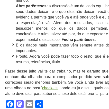
mundo.
Abre parênteses:
a discussão é um delicado equilíbr
seus dados deixam e o que eles não deixam você d
evidencia permite que você vá e até onde você e eu 
a especulação vá. Além dos resultados, isso s
tese.dizer menos do que os dados permitem,
conclusões, é ruim, talvez até pior, do que expectar e 
experimental e estatístico.
Fecha parênteses.
E os dados mais importantes vêm sempre antes 
importantes.
Pronto. Agora você pode fazer todo o resto, que é e
resumo, referências, título.
Fazer desse jeito vai te dar trabalho, mas te garanto que
nenhum dia olhando para o computador perdido sem sabe
correções serão menores também. Se você ainda tiver al
uma olhada no post ‘
check-list
‘, onde eu já discuti quais os
aluno deve usar para saber se a tese dele está ‘pronta’ para
Facebook
Mastodon
Email
Share