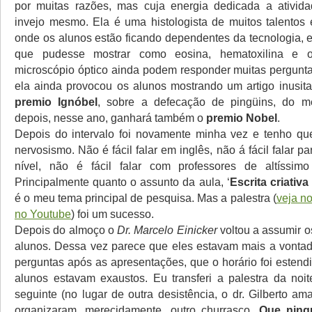
por muitas razões, mas cuja energia dedicada a atividad
invejo mesmo. Ela é uma histologista de muitos talento
onde os alunos estão ficando dependentes da tecnologia, 
que pudesse mostrar como eosina, hematoxilina e
microscópio óptico ainda podem responder muitas pergunta
ela ainda provocou os alunos mostrando um artigo inusit
premio Ignóbel
, sobre a defecação de pingüins, do 
depois, nesse ano, ganhará também o
premio Nobel
.
Depois do intervalo foi novamente minha vez e tenho qu
nervosismo. Não é fácil falar em inglês, não á fácil falar pa
nível, não é fácil falar com professores de altíssimo
Principalmente quanto o assunto da aula, ‘
Escrita criativa
é o meu tema principal de pesquisa. Mas a palestra (
veja n
no Youtube
) foi um sucesso.
Depois do almoço o
Dr. Marcelo Einicker
voltou a assumir 
alunos. Dessa vez parece que eles estavam mais a vontad
perguntas após as apresentações, que o horário foi estend
alunos estavam exaustos. Eu transferi a palestra da no
seguinte (no lugar de outra desistência, o dr. Gilberto am
organizaram, merecidamente, outro churrasco.
Que ning