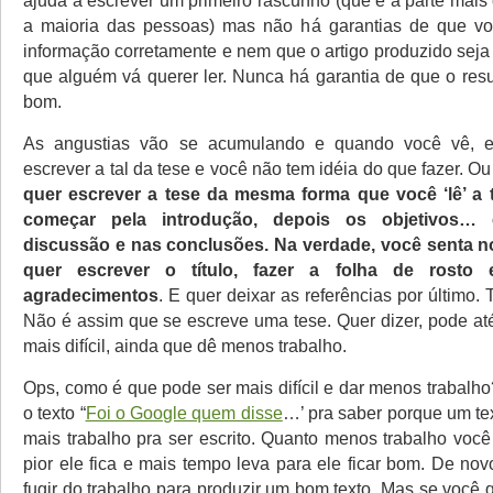
ajuda a escrever um primeiro rascunho (que é a parte mais
a maioria das pessoas) mas não há garantias de que vo
informação corretamente e nem que o artigo produzido seja
que alguém vá querer ler. Nunca há garantia de que o resu
bom.
As angustias vão se acumulando e quando você vê, e
escrever a tal da tese e você não tem idéia do que fazer. Ou
quer escrever a tese da mesma forma que você ‘lê’ a 
começar pela introdução, depois os objetivos… 
discussão e nas conclusões. Na verdade, você senta 
quer escrever o título, fazer a folha de rosto 
agradecimentos
. E quer deixar as referências por últi
Não é assim que se escreve uma tese. Quer dizer, pode at
mais difícil, ainda que dê menos trabalho.
Ops, como é que pode ser mais difícil e dar menos trabalho
o texto “
Foi o Google quem disse
…’ pra saber porque um te
mais trabalho pra ser escrito. Quanto menos trabalho você
pior ele fica e mais tempo leva para ele ficar bom. De no
fugir do trabalho para produzir um bom texto. Mas se você 