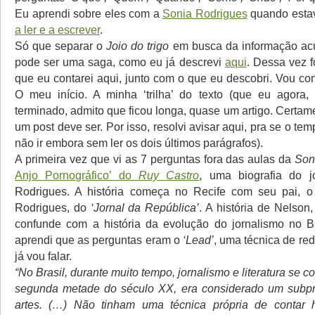
Eu aprendi sobre eles com a
Sonia Rodrigues
quando est
a ler e a escrever
.
Só que separar o
Joio do trigo
em busca da informação ac
pode ser uma saga, como eu já descrevi
aqui
. Dessa vez f
que eu contarei aqui, junto com o que eu descobri. Vou cont
O meu início. A minha ‘trilha’ do texto (que eu agora,
terminado, admito que ficou longa, quase um artigo. Certa
um post deve ser. Por isso, resolvi avisar aqui, pra se o tem
não ir embora sem ler os dois últimos parágrafos).
A primeira vez que vi as 7 perguntas fora das aulas da
Son
Anjo Pornográfico’ do
Ruy Castro
, uma biografia do j
Rodrigues. A história começa no Recife com seu pai, o 
Rodrigues, do
‘Jornal da República’
. A história de Nelson
confunde com a história da evolução do jornalismo no Br
aprendi que as perguntas eram o
‘Lead’
, uma técnica de re
já vou falar.
“No Brasil, durante muito tempo, jornalismo e literatura se c
segunda metade do século XX, era considerado um subpr
artes. (…) Não tinham uma técnica própria de contar h