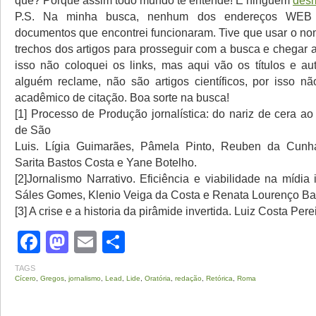
que? Porque assim todo mundo te entende! E ninguém
desm
P.S. Na minha busca, nenhum dos endereços WEB f
documentos que encontrei funcionaram. Tive que usar o no
trechos dos artigos para prosseguir com a busca e chegar a
isso não coloquei os links, mas aqui vão os títulos e au
alguém reclame, não são artigos científicos, por isso n
acadêmico de citação. Boa sorte na busca!
[1] Processo de Produção jornalística: do nariz de cera ao
de São
Luis. Lígia Guimarães, Pâmela Pinto, Reuben da Cunh
Sarita Bastos Costa e Yane Botelho.
[2]Jornalismo Narrativo. Eficiência e viabilidade na mídia
Sáles Gomes, Klenio Veiga da Costa e Renata Lourenço Bat
[3] A crise e a historia da pirâmide invertida. Luiz Costa Pere
Facebook
Mastodon
Email
Share
TAGS
Cícero
,
Gregos
,
jornalismo
,
Lead
,
Lide
,
Oratória
,
redação
,
Retórica
,
Roma