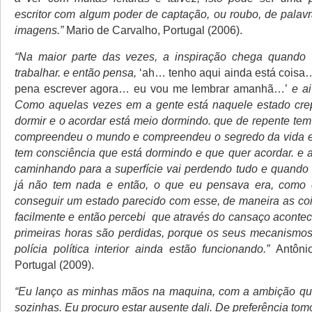
escritor com algum poder de captação, ou roubo, de palavr
imagens.”
Mario de Carvalho, Portugal (2006).
“Na maior parte das vezes, a inspiração chega quand
trabalhar. e então pensa,
‘ah… tenho aqui ainda está coisa
pena escrever agora… eu vou me lembrar amanhã…’
e ai
Como aquelas vezes em a gente está naquele estado crep
dormir e o acordar está meio dormindo. que de repente te
compreendeu o mundo e compreendeu o segredo da vida 
tem consciência que está dormindo e que quer acordar. e 
caminhando para a superfície vai perdendo tudo e quando
já não tem nada e então, o que eu pensava era, como
conseguir um estado parecido com esse, de maneira as coi
facilmente e então percebi que através do cansaço acontec
primeiras horas são perdidas, porque os seus mecanismos
polícia política interior ainda estão funcionando.”
Antônio
Portugal (2009).
“Eu lanço as minhas mãos na maquina, com a ambição qu
sozinhas. Eu procuro estar ausente dali. De preferência tom