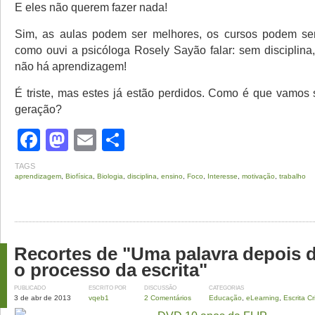
E eles não querem fazer nada!
Sim, as aulas podem ser melhores, os cursos podem se
como ouvi a psicóloga Rosely Sayão falar: sem disciplina,
não há aprendizagem!
É triste, mas estes já estão perdidos. Como é que vamos 
geração?
Facebook
Mastodon
Email
Share
TAGS
aprendizagem
,
Biofísica
,
Biologia
,
disciplina
,
ensino
,
Foco
,
Interesse
,
motivação
,
trabalho
Recortes de "Uma palavra depois d
o processo da escrita"
PUBLICADO
ESCRITO POR
DISCUSSÃO
CATEGORIAS
3 de abr de 2013
vqeb1
2 Comentários
Educação
,
eLearning
,
Escrita Cr