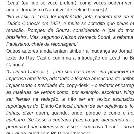
‘
Lead
‘ (ou lide se você preferir), como vocês podem ver
artigo ‘Jornalismo Narrativo’ de Felipe Gomes[2]:
“No Brasil, o ‘Lead’ foi implantado pela primeira vez na 
‘Diário Carioca’ em 1951, e muito se acredita que pelas 
redação, Pompeu de Souza, considerado o ‘pai do mod
brasileiro’. Mas, segundo Nelson Werneck Sodré, a reforma 
Paulistano, chefe da reportagem.”
Outros autores ainda tentam atribuir a mudança ao Jornal 
texto do Ruy Castro confirma a introdução do Lead no Bra
Carioca’:
“O Diário Carioca (…) em sua casa nova, iria promover 
imprensa brasileira, adotando a técnica americana de unifor
implantando a novidade do
‘copy-desk’
– o redator encarre
as matérias de verbos como, por exemplo, escoimar. Nin
ser literato na redação, a não ser em textos assinados
reportagens do
‘Diário Carioca’
tinham de ser objetivas e, l
linhas, dizer
quem, quando, onde, porque e como
o ho
cachorro. Se fosse o contrário (mesmo que atendendo as 
perguntas) não interessava. Isso se chamava
‘Lead’
– no f
qui, quae, quod
com Ph.D em Chicago”.