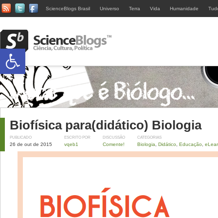
ScienceBlogs Brasil
Universo
Terra
Vida
Humanidade
Tud
Abrir a barra de ferramentas
Biofísica para(didático) Biologia
PUBLICADO
ESCRITO POR
DISCUSSÃO
CATEGORIAS
26 de out de 2015
vqeb1
Comente!
Biologia
,
Didático
,
Educação
,
eLear