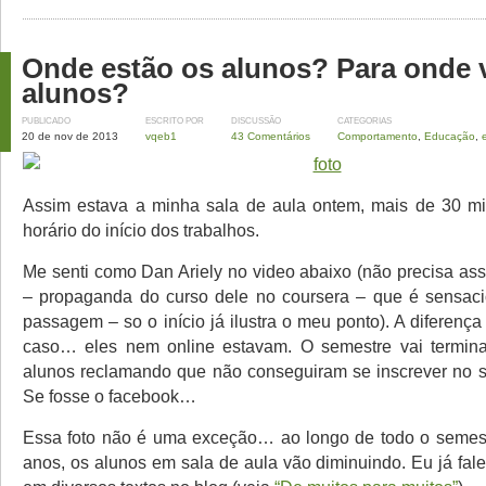
Onde estão os alunos? Para onde 
alunos?
PUBLICADO
ESCRITO POR
DISCUSSÃO
CATEGORIAS
20 de nov de 2013
vqeb1
43 Comentários
Comportamento
,
Educação
,
Assim estava a minha sala de aula ontem, mais de 30 mi
horário do início dos trabalhos.
Me senti como Dan Ariely no video abaixo (não precisa assi
– propaganda do curso dele no coursera – que é sensaci
passagem – so o início já ilustra o meu ponto). A diferen
caso… eles nem online estavam. O semestre vai termina
alunos reclamando que não conseguiram se inscrever no sit
Se fosse o facebook…
Essa foto não é uma exceção… ao longo de todo o semest
anos, os alunos em sala de aula vão diminuindo. Eu já fal