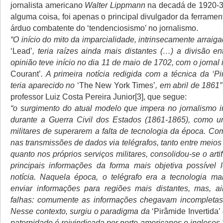
jornalista americano
Walter Lippmann
na decadá de 1920-30
alguma coisa, foi apenas o principal divulgador da ferramen
árduo combatente do ‘tendenciosismo’ no jornalismo.
“O início do mito da imparcialidade, intrinsecamente arrai
‘Lead’
, teria raízes ainda mais distantes (…) a divisão e
opinião teve início no dia 11 de maio de 1702, com o jornal
Courant’
. A primeira notícia redigida com a técnica da ‘Pi
teria aparecido no
‘The New York Times’
, em abril de 1861″
professor Luiz Costa Pereira Junior[3], que segue:
“o surgimento do atual modelo que impera no jornalismo 
durante a Guerra Civil dos Estados (1861-1865), como u
militares de superarem a falta de tecnologia da época. Co
nas transmissões de dados via telégrafos, tanto entre mei
quanto nos próprios serviços militares, consolidou-se o artif
principais informações da forma mais objetiva possível
notícia. Naquela época, o telégrafo era a tecnologia mai
enviar informações para regiões mais distantes, mas, a
falhas: comumente as informações chegavam incompletas 
Nesse contexto, surgiu o paradigma da
‘Pirâmide Invertida’
paternidade é reivindicada por norte-americanos e ingleses.