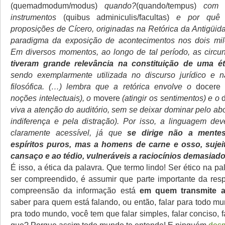
(quemadmodum/modus)
quando?
(quando/tempus)
com q
instrumentos
(quibus adminiculis/facultas)
e por qu
proposições de Cícero, originadas na Retórica da Antigüid
paradigma da exposição de acontecimentos nos dois milê
Em diversos momentos, ao longo de tal período, as circun
tiveram grande relevância na constituição de uma ét
sendo exemplarmente utilizada no discurso jurídico e 
filosófica. (…) lembra que a retórica envolve o
docere
(
noções intelectuais), o
movere
(atingir os sentimentos) e o
viva a atenção do auditório, sem se deixar dominar pelo ab
indiferença e pela distração). Por isso, a linguagem dev
claramente acessível, já que
se dirige não a mentes
espíritos puros, mas a homens de carne e osso, sujei
cansaço e ao tédio, vulneráveis a raciocínios demasiado 
É isso, a ética da palavra. Que termo lindo! Ser ético na pal
ser compreendido, é assumir que parte importante da res
compreensão da informação está
em quem transmite a
saber para quem está falando, ou então, falar para todo mu
pra todo mundo, você tem que falar simples, falar conciso, fa