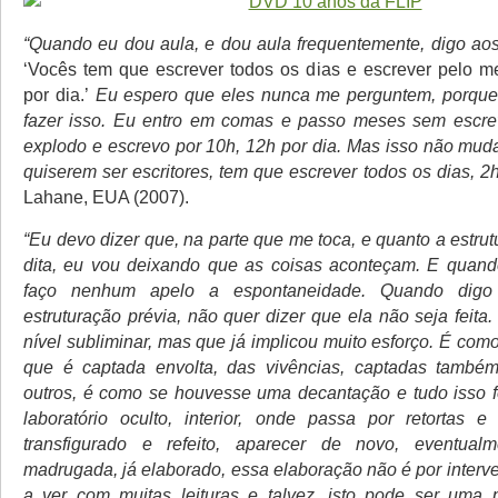
“Quando eu dou aula, e dou aula frequentemente, digo a
‘Vocês tem que escrever todos os dias e escrever pelo 
por dia.’
Eu espero que eles nunca me perguntem, porque
fazer isso. Eu entro em comas e passo meses sem escrev
explodo e escrevo por 10h, 12h por dia. Mas isso não mud
quiserem ser escritores, tem que escrever todos os dias, 2
Lahane, EUA (2007).
“Eu devo dizer que, na parte que me toca, e quanto a estru
dita, eu vou deixando que as coisas aconteçam. E quand
faço nenhum apelo a espontaneidade. Quando digo
estruturação prévia, não quer dizer que ela não seja feita.
nível subliminar, mas que já implicou muito esforço. É com
que é captada envolta, das vivências, captadas també
outros, é como se houvesse uma decantação e tudo isso 
laboratório oculto, interior, onde passa por retortas e 
transfigurado e refeito, aparecer de novo, eventual
madrugada, já elaborado, essa elaboração não é por interv
a ver com muitas leituras e talvez, isto pode ser uma 