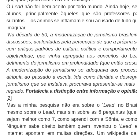
O
Lead
não foi bem aceito por todo mundo. Ainda hoje, 
alunos, principalmente àqueles que são professores 
sucintos… os animos se inflamam e sou acusado de tudo 
imaginar.
“Na década de 50, a modernização do jornalismo brasileir
discussões, acalentadas pela percepção de que a própria 
com antigos padrões de cultura, política e comportamento
objetividade, que vinha agregada aos conceitos do
Le
detrimento do jornalismo em profundidade (que então cresci
A modernização do jornalismo se adequava aos processo
atribuía ao passado a escrita tida como literária e desre
jornalismo que se instalava procurava apresentar-se mais 
regrado.
Fortalecia a distinção entre informação e opiniã
[2]
Mas a minha pesquisa não era sobre o ‘
Lead
‘ no Bras
mesmo sobre o
Lead
, mas sim sobre as 6 perguntas (que
sejam melhor como 7, como aprendi com a Sônia, e como 
Ninguém sabe direito também quem inventou o ‘
Lead
‘ 
internet apontam em muitas direções. Um wikipedia da 