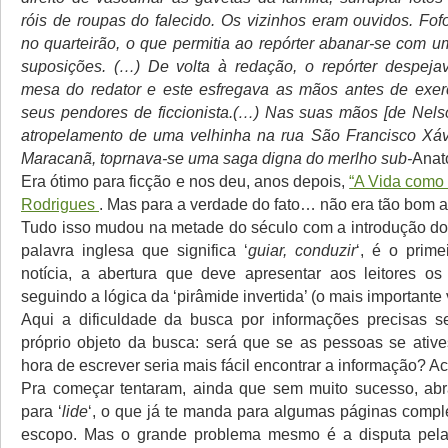
róis de roupas do falecido. Os vizinhos eram ouvidos. F
no quarteirão, o que permitia ao repórter abanar-se com u
suposições. (…) De volta à redação, o repórter despeja
mesa do redator e este esfregava as mãos antes de exer
seus pendores de ficcionista.(…) Nas suas mãos [de Nels
atropelamento de uma velhinha na rua São Francisco Xávi
Maracanã, toprnava-se uma saga digna do merlho sub-
Anat
Era ótimo para ficção e nos deu, anos depois,
“A Vida como 
Rodrigues
. Mas para a verdade do fato… não era tão bom a
Tudo isso mudou na metade do século com a introdução do
palavra inglesa que significa ‘
guiar, conduzir
‘, é o prime
notícia, a abertura que deve apresentar aos leitores os p
seguindo a lógica da ‘pirâmide invertida’ (o mais importante
Aqui a dificuldade da busca por informações precisas s
próprio objeto da busca: será que se as pessoas se ativ
hora de escrever seria mais fácil encontrar a informação? A
Pra começar tentaram, ainda que sem muito sucesso, abra
para ‘
lide
‘, o que já te manda para algumas páginas compl
escopo. Mas o grande problema mesmo é a disputa pela