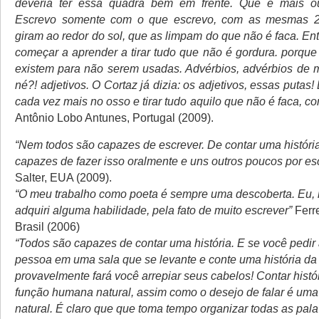
deveria ter essa quadra bem em frente. Que é mais 
Escrevo somente com o que escrevo, com as mesmas 2
giram ao redor do sol, que as limpam do que não é faca. E
começar a aprender a tirar tudo que não é gordura. porque
existem para não serem usadas. Advérbios, advérbios de 
né?! adjetivos. O Cortaz já dizia: os adjetivos, essas putas!
cada vez mais no osso e tirar tudo aquilo que não é faca, co
Antônio Lobo Antunes, Portugal (2009).
“Nem todos são capazes de escrever. De contar uma históri
capazes de fazer isso oralmente e uns outros poucos por esc
Salter, EUA (2009).
“O meu trabalho como poeta é sempre uma descoberta. Eu, 
adquiri alguma habilidade, pela fato de muito escrever”
Ferre
Brasil (2006)
“Todos são capazes de contar uma história. E se você pedir
pessoa em uma sala que se levante e conte uma história da 
provavelmente fará você arrepiar seus cabelos! Contar histó
função humana natural, assim como o desejo de falar é um
natural. É claro que que toma tempo organizar todas as pal