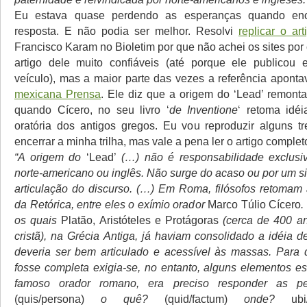
Eu estava quase perdendo as esperanças quando enc
resposta. E não podia ser melhor. Resolvi
replicar o art
Francisco Karam no Bioletim por que não achei os sites por
artigo dele muito confiáveis (até porque ele publico
veículo), mas a maior parte das vezes a referência apont
mexicana Prensa
. Ele diz que a origem do ‘Lead’ remont
quando Cícero, no seu livro ‘
de Inventione
‘ retoma idéi
oratória dos antigos gregos. Eu vou reproduzir alguns t
encerrar a minha trilha, mas vale a pena ler o artigo complet
“A origem do
‘Lead’
(…) não é responsabilidade exclusiv
norte-americano ou inglês. Não surge do acaso ou por um si
articulação do discurso. (…) Em Roma, filósofos retomam 
da Retórica, entre eles o exímio orador
Marco Túlio Cícero
.
os quais
Platão, Aristóteles e Protágoras
(cerca de 400 an
cristã), na Grécia Antiga, já haviam consolidado a idéia 
deveria ser bem articulado e acessível às massas. Para
fosse completa exigia-se, no entanto, alguns elementos es
famoso orador romano, era preciso responder as p
(quis/persona)
o quê?
(quid/factum)
onde?
ubi