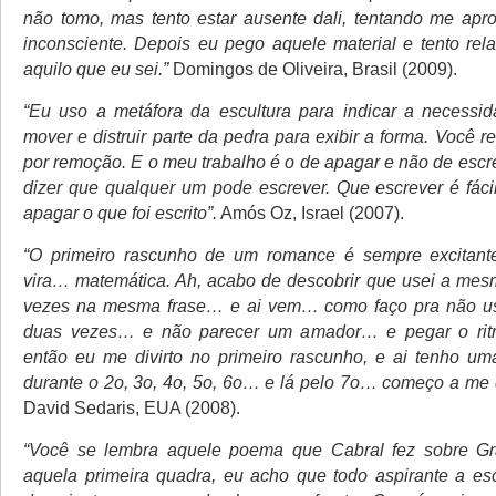
não tomo, mas tento estar ausente dali, tentando me apro
inconsciente. Depois eu pego aquele material e tento rel
aquilo que eu sei.”
Domingos de Oliveira, Brasil (2009).
“Eu uso a metáfora da escultura para indicar a necessi
mover e distruir parte da pedra para exibir a forma. Você 
por remoção. E o meu trabalho é o de apagar e não de escr
dizer que qualquer um pode escrever. Que escrever é fácil
apagar o que foi escrito”.
Amós Oz, Israel (2007).
“O primeiro rascunho de um romance é sempre excitan
vira… matemática. Ah, acabo de descobrir que usei a mes
vezes na mesma frase… e ai vem… como faço pra não us
duas vezes… e não parecer um amador… e pegar o rit
então eu me divirto no primeiro rascunho, e ai tenho um
durante o 2o, 3o, 4o, 5o, 6o… e lá pelo 7o… começo a me d
David Sedaris, EUA (2008).
“Você se lembra aquele poema que Cabral fez sobre Gr
aquela primeira quadra, eu acho que todo aspirante a escr