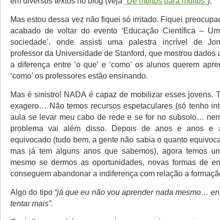
em diversos textos no blog (veja
“De muitos para muitos”
).
Mas estou dessa vez não fiquei só irritado. Fiquei preocu
acabado de voltar do evento ‘Educação Científica – Um
sociedade’, onde assisti uma palestra incrível de Jo
professor da Universidade de Stanford, que mostrou dados 
a diferença entre ‘o que’ e ‘como’ os alunos querem apren
‘como’ os professores estão ensinando.
Mas é sinistro! NADA é capaz de mobilizar esses jovens
exagero… Não temos recursos espetaculares (só tenho int
aula se levar meu cabo de rede e se for no subsolo… ne
problema vai além disso. Depois de anos e anos e 
equivocado (tudo bem, a gente não sabia o quanto equivoca
mas já tem alguns anos que sabemos), agora temos u
mesmo se dermos as oportunidades, novas formas de e
conseguem abandonar a indiferença com relação a formaçã
Algo do tipo
“já que eu não vou aprender nada mesmo… en
tentar mais”.