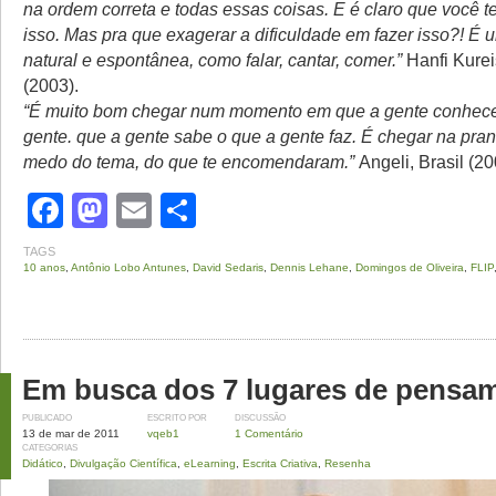
na ordem correta e todas essas coisas. E é claro que você t
isso. Mas pra que exagerar a dificuldade em fazer isso?! É
natural e espontânea, como falar, cantar, comer.”
Hanfi Kureis
(2003).
“É muito bom chegar num momento em que a gente conhece 
gente. que a gente sabe o que a gente faz. É chegar na pran
medo do tema, do que te encomendaram.”
Angeli, Brasil (20
Facebook
Mastodon
Email
Share
TAGS
10 anos
,
Antônio Lobo Antunes
,
David Sedaris
,
Dennis Lehane
,
Domingos de Oliveira
,
FLIP
Em busca dos 7 lugares de pensa
PUBLICADO
ESCRITO POR
DISCUSSÃO
13 de mar de 2011
vqeb1
1 Comentário
CATEGORIAS
Didático
,
Divulgação Científica
,
eLearning
,
Escrita Criativa
,
Resenha