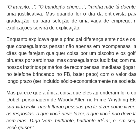
“O transito…”, “O bandejão cheio…”, “minha mãe tá doent
uma justificativa. Mas quando for o dia da entrevista par
graduação, ou para seleção de uma vaga de emprego,
explicações servirá de explicação.
Enquanto explicava que a principal diferença entre nós e os
que conseguíamos pensar não apenas em recompensas im
cães que farejam qualquer coisa por um biscoito e os gol
piruetas por sardinhas, mas conseguíamos ludibriar, com mu
nossos instintos primários de recompensas imediatas (jogar
no telefone brincando no FB, bater papo) com o valor d
longo prazo (ser incluído sócio-economicamente na socieda
Mas parece que a única coisa que eles aprenderam foi o c
Dobel, personagem de Woody Allen no Filme ‘Anything El
sua vida Falk, não faltarão pessoas pra te dizer como viver.
as respostas, o que você deve fazer, o que você não deve f
com elas. Diga ‘Sim, brilhante, brilhante idéia”, e, em se
você quiser.”