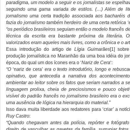
paradigma, um modelo a seguir e os jornalistas se espelhav
seguindo uma gama variada de estilos. (…) Além de lite
jornalismo uma certa tradição associada aos bacharéis d
fazia do jornalismo também herdeiro de uma certa retórica 
“os periódico brasileiros seguiam então o modelo francês de
técnica da escrita era bastante próxima da literária. 
valorizados eram aqueles mais livres, como a crônica e o ar
Essa introdução do artigo de
Lígia Guimarães
[1] sobr
produção jornalística no Maranhão da uma boa idéia do jo
época, do qual um dos ícones era o ‘
Nariz de Cera
‘:
“O
‘nariz de cera’
era o texto introdutório, longo e rebusc
opinativo, que antecedia a narrativa dos aconteciment
ambientar ao leitor sobre os fatos que seriam narrados a 
linguagem prolixa, cheia de preciosismos e pouco objet
visível do padrão francês no jornalismo brasileiro era o exc
uma ausência de lógica na hierarquia do material.”
Isso dava muita liberdade aos redatores para ‘criar’ a notíc
Ruy Castro
:
“Quando chegavam antes da polícia, repórter e fotógraf
direito de vasculhar as gavetas da família, surrupiar fotos