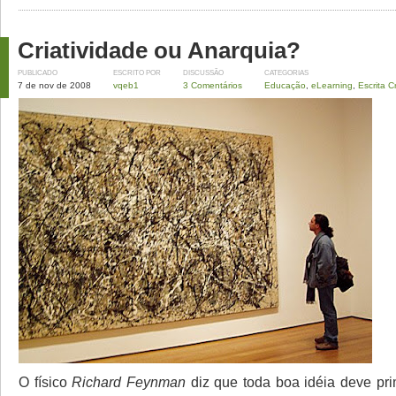
Criatividade ou Anarquia?
PUBLICADO
ESCRITO POR
DISCUSSÃO
CATEGORIAS
7 de nov de 2008
vqeb1
3 Comentários
Educação
,
eLearning
,
Escrita Cr
O físico
Richard Feynman
diz que toda boa idéia deve pri