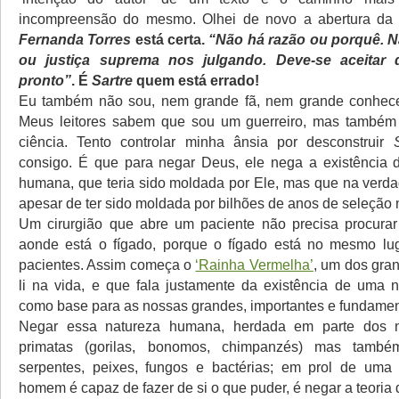
incompreensão do mesmo. Olhei de novo a abertura da
Fernanda Torres
está certa.
“Não há razão ou porquê. Nã
ou justiça suprema nos julgando. Deve-se aceitar
pronto”
. É
Sartre
quem está errado!
Eu também não sou, nem grande fã, nem grande conhecedo
Meus leitores sabem que sou um guerreiro, mas também
ciência. Tento controlar minha ânsia por desconstruir
consigo. É que para negar Deus, ele nega a existência 
humana, que teria sido moldada por Ele, mas que na verda
apesar de ter sido moldada por bilhões de anos de seleção n
Um cirurgião que abre um paciente não precisa procurar
aonde está o fígado, porque o fígado está no mesmo lu
pacientes. Assim começa o
‘Rainha Vermelha’
, um dos gran
li na vida, e que fala justamente da existência de uma
como base para as nossas grandes, importantes e fundament
Negar essa natureza humana, herdada em parte dos n
primatas (gorilas, bonomos, chimpanzés) mas també
serpentes, peixes, fungos e bactérias; em prol de uma 
homem é capaz de fazer de si o que puder, é negar a teoria