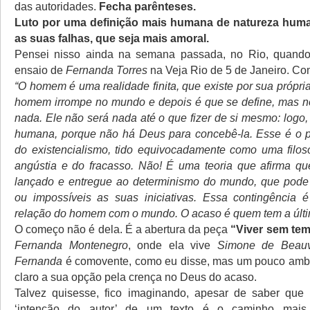
das autoridades.
Fecha parênteses.
Luto por uma definição mais humana de natureza hum
as suas falhas, que seja mais amoral.
Pensei nisso ainda na semana passada, no Rio, quando
ensaio de
Fernanda Torres
na Veja Rio de 5 de Janeiro. C
“O homem é uma realidade finita, que existe por sua própria
homem irrompe no mundo e depois é que se define, mas no 
nada. Ele não será nada até o que fizer de si mesmo: logo
humana, porque não há Deus para concebê-la. Esse é o pr
do existencialismo, tido equivocadamente como uma filoso
angústia e do fracasso. Não! É uma teoria que afirma q
lançado e entregue ao determinismo do mundo, que pode 
ou impossíveis as suas iniciativas. Essa contingência 
relação do homem com o mundo. O acaso é quem tem a últi
O começo não é dela. É a abertura da peça
“Viver sem te
Fernanda Montenegro
, onde ela vive
Simone de Beauv
Fernanda
é comovente, como eu disse, mas um pouco ambí
claro a sua opção pela crença no Deus do acaso.
Talvez quisesse, fico imaginando, apesar de saber que t
‘intenção do autor’ de um texto é o caminho mais