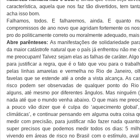
característica, aquela que nos faz tão divertidos, tem ta
acha isso bom.
Falhamos, todos. E falharemos, ainda. E quanto m
compromissos de ano novo que agridam fortemente os noss
pro do politicamente correto ou moralmente adequado, mais
Abre parênteses:
As manifestações de solidariedade par
da maior catástrofe natural que o país já enfrentou não m
me preocupam! Talvez sejam elas as falhas de caráter. Alg
para justificar a regra, que é o fato que vou para o trabal
pelas linhas amarelas e vermelha no Rio de Janeiro, o
favelas que se estende até a onde a vista alcança. As c
risco podem ser observadas de qualquer ponto do Rio
alguns, até mesmo por diferentes ângulos. Mas ninguém (i
nada até que o mundo venha abaixo. O que mais me preoc
a pouco vão dizer que é culpa do ‘aquecimento global’
climáticas’, e continuar pensando em alguma outra coisa
medir com precisão, para justificar não fazer nada quant
super precisos que podemos medir todos os dias: 5 mil
vivendo em áreas de risco no Brasil com o estímulo, aval