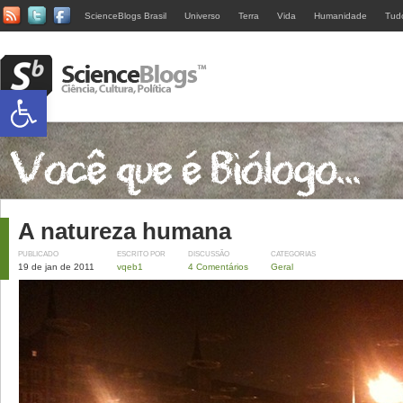
ScienceBlogs Brasil
Universo
Terra
Vida
Humanidade
Tud
Abrir a barra de ferramentas
A natureza humana
PUBLICADO
ESCRITO POR
DISCUSSÃO
CATEGORIAS
19 de jan de 2011
vqeb1
4 Comentários
Geral