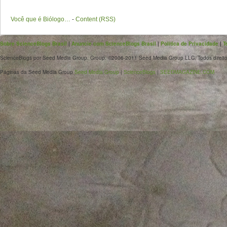
Você que é Biólogo…
-
Content (RSS)
Sobre ScienceBlogs Brasil
|
Anuncie com ScienceBlogs Brasil
|
Política de Privacidade
|
T
ScienceBlogs por Seed Media Group. Group. ©2006-2011 Seed Media Group LLC. Todos direito
Páginas da Seed Media Group
Seed Media Group
|
ScienceBlogs
|
SEEDMAGAZINE.COM