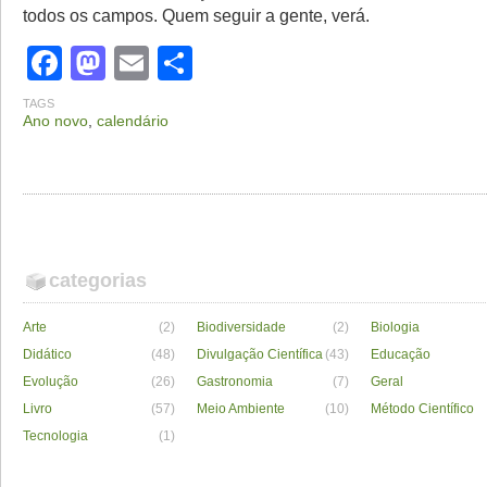
todos os campos. Quem seguir a gente, verá.
Facebook
Mastodon
Email
Share
TAGS
Ano novo
,
calendário
categorias
Arte
(2)
Biodiversidade
(2)
Biologia
Didático
(48)
Divulgação Científica
(43)
Educação
Evolução
(26)
Gastronomia
(7)
Geral
Livro
(57)
Meio Ambiente
(10)
Método Científico
Tecnologia
(1)