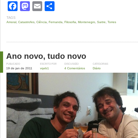
Facebook
Mastodon
Email
Share
TAGS
Amoral
,
Catastrofes
,
Ciência
,
Fernanda
,
Filosofia
,
Montenegro
,
Sartre
,
Torres
Ano novo, tudo novo
PUBLICADO
ESCRITO POR
DISCUSSÃO
CATEGORIAS
19 de jan de 2011
vqeb1
4 Comentários
Diário