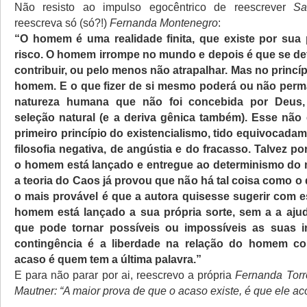
Não resisto ao impulso egocêntrico de reescrever
Sa
reescreva só (só?!)
Fernanda Montenegro
:
“O homem é uma realidade finita, que existe por sua 
risco. O homem irrompe no mundo e depois é que se def
contribuir, ou pelo menos não atrapalhar. Mas no princíp
homem. E o que fizer de si mesmo poderá ou não per
natureza humana que não foi concebida por Deus,
seleção natural (e a deriva gênica também). Esse não
primeiro princípio do existencialismo, tido equivocad
filosofia negativa, de angústia e do fracasso. Talvez p
o homem está lançado e entregue ao determinismo do
a teoria do Caos já provou que não há tal coisa como o
o mais provável é que a autora quisesse sugerir com e
homem está lançado a sua própria sorte, sem a a aj
que pode tornar possíveis ou impossíveis as suas in
contingência é a liberdade na relação do homem 
acaso é quem tem a última palavra.”
E para não parar por ai, reescrevo a própria
Fernanda Torr
Mautner: “A maior prova de que o acaso existe, é que ele ac