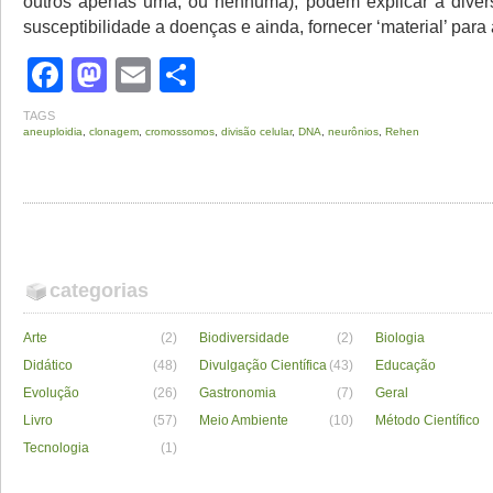
outros apenas uma, ou nenhuma), podem explicar a diver
susceptibilidade a doenças e ainda, fornecer ‘material’ para
Facebook
Mastodon
Email
Share
TAGS
aneuploidia
,
clonagem
,
cromossomos
,
divisão celular
,
DNA
,
neurônios
,
Rehen
categorias
Arte
(2)
Biodiversidade
(2)
Biologia
Didático
(48)
Divulgação Científica
(43)
Educação
Evolução
(26)
Gastronomia
(7)
Geral
Livro
(57)
Meio Ambiente
(10)
Método Científico
Tecnologia
(1)