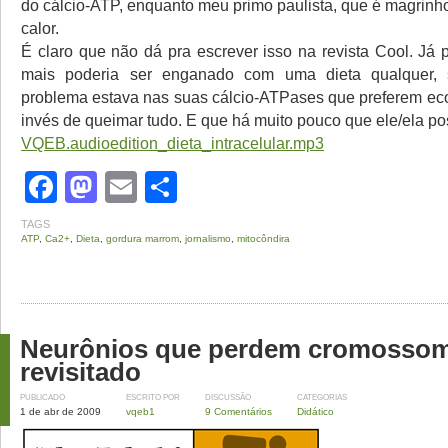
do cálcio-ATP, enquanto meu primo paulista, que é magrinh
calor.
É claro que não dá pra escrever isso na revista Cool. Já
mais poderia ser enganado com uma dieta qualquer,
problema estava nas suas cálcio-ATPases que preferem e
invés de queimar tudo. E que há muito pouco que ele/ela po
VQEB.audioedition_dieta_intracelular.mp3
Facebook
Mastodon
Email
Share
TAGS
ATP
,
Ca2+
,
Dieta
,
gordura marrom
,
jornalismo
,
mitocôndira
Neurônios que perdem cromoss
revisitado
PUBLICADO
ESCRITO POR
DISCUSSÃO
CATEGORIAS
1 de abr de 2009
vqeb1
9 Comentários
Didático