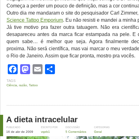
Começa a perder um pouco de definição, mas a cor continua
Outro dia me mandaram o site do pesquisador Carl Zimmer,
Science Tattoo Emporium
. Eu não resisti e mandei a minha p
Já tive motivo pra fazer outra tatuagem. Não era científi
desapareceu antes da marca ficar estampada na pele. E 
quem sabe… é melhor que seja. Agora finalmente dec
proxima. Não será científica, mas vai marcar o meu verdad
o Rio de Janeiro. Assim que ficar pronta, mostro pra vocês.
Facebook
Mastodon
Email
Share
TAGS
Ciência
,
razão
,
Tattoo
A dieta intracelular
PUBLICADO
ESCRITO POR
DISCUSSÃO
CATEGORIAS
16 de abr de 2009
vqeb1
5 Comentários
Geral