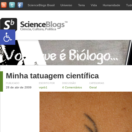
ScienceBlogs Brasil
Universo
Terra
Vida
Humanidade
Tud
Abrir a barra de ferramentas
Minha tatuagem científica
PUBLICADO
ESCRITO POR
DISCUSSÃO
CATEGORIAS
28 de abr de 2009
vqeb1
4 Comentários
Geral