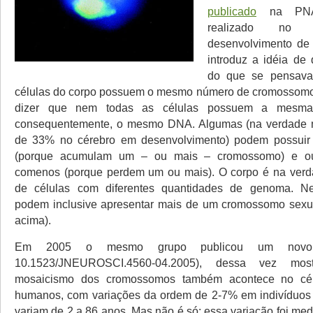
publicado
na PNA
realizado no
desenvolvimento d
introduz a idéia de 
do que se pensava
células do corpo possuem o mesmo número de cromossomo.
dizer que nem todas as células possuem a mesma 
consequentemente, o mesmo DNA. Algumas (na verdade m
de 33% no cérebro em desenvolvimento) podem possui
(porque acumulam um – ou mais – cromossomo) e o
comenos (porque perdem um ou mais). O corpo é na ver
de células com diferentes quantidades de genoma. Ne
podem inclusive apresentar mais de um cromossomo sexua
acima).
Em 2005 o mesmo grupo publicou um novo 
10.1523/JNEUROSCI.4560-04.2005), dessa vez mo
mosaicismo dos cromossomos também acontece no cér
humanos, com variações da ordem de 2-7% em indivíduos
variam de 2 a 86 anos. Mas não é só: essa variação foi me