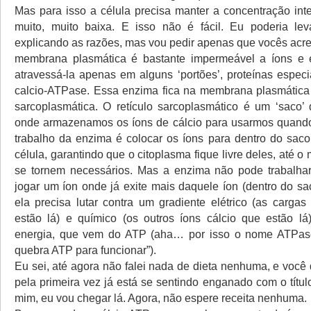
Mas para isso a célula precisa manter a concentração int
muito, muito baixa. E isso não é fácil. Eu poderia le
explicando as razões, mas vou pedir apenas que vocês acr
membrana plasmática é bastante impermeável a íons e
atravessá-la apenas em alguns ‘portões’, proteínas espec
calcio-ATPase. Essa enzima fica na membrana plasmátic
sarcoplasmática. O retículo sarcoplasmático é um ‘saco’ 
onde armazenamos os íons de cálcio para usarmos quando
trabalho da enzima é colocar os íons para dentro do saco
célula, garantindo que o citoplasma fique livre deles, até
se tornem necessários. Mas a enzima não pode trabalhar
jogar um íon onde já exite mais daquele íon (dentro do sa
ela precisa lutar contra um gradiente elétrico (as cargas
estão lá) e químico (os outros íons cálcio que estão lá
energia, que vem do ATP (aha… por isso o nome ATPas
quebra ATP para funcionar”).
Eu sei, até agora não falei nada de dieta nenhuma, e você
pela primeira vez já está se sentindo enganado com o títu
mim, eu vou chegar lá. Agora, não espere receita nenhuma.