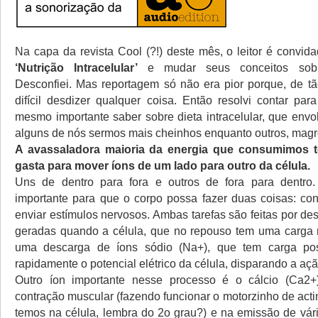
Na capa da revista Cool (?!) deste mês, o leitor é convid
‘Nutrição Intracelular’
e mudar seus conceitos sobr
Desconfiei. Mas reportagem só não era pior porque, de tã
difícil desdizer qualquer coisa. Então resolvi contar pa
mesmo importante saber sobre dieta intracelular, que envo
alguns de nós sermos mais cheinhos enquanto outros, magro
A avassaladora maioria da energia que consumimos t
gasta para mover íons de um lado para outro da célula.
Uns de dentro para fora e outros de fora para dentro.
importante para que o corpo possa fazer duas coisas: con
enviar estímulos nervosos. Ambas tarefas são feitas por des
geradas quando a célula, que no repouso tem uma carga 
uma descarga de íons sódio (Na+), que tem carga pos
rapidamente o potencial elétrico da célula, disparando a açã
Outro íon importante nesse processo é o cálcio (Ca2+
contração muscular (fazendo funcionar o motorzinho de act
temos na célula, lembra do 2o grau?) e na emissão de vári