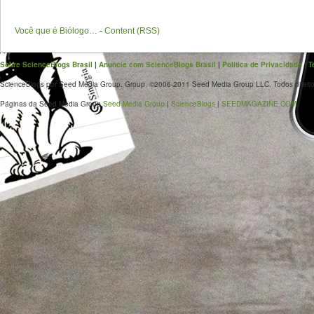
Você que é Biólogo…
-
Content (RSS)
Sobre ScienceBlogs Brasil
|
Anuncie com ScienceBlogs Brasil
|
Política de Privacidade
|
T
ScienceBlogs por Seed Media Group. Group. ©2006-2011 Seed Media Group LLC. Todos direito
Páginas da Seed Media Group
Seed Media Group
|
ScienceBlogs
|
SEEDMAGAZINE.COM