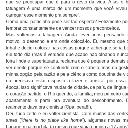
que se preocupar que é para o resto da vida. Alias é 
tatuagem é uma marca de um momento que você viveu 
carregar esse momento pra sempre”.
Como uma patricinha pode ser tão esperta? Felizmente po
lembrar constantemente de vencer nossos preconceitos.
Mas voltemos a tatuagem. Ainda levei anos pensando 
motivo, o desenho e em onde colocá-lo. Eu mesmo que
tribal e decidi colocar nas costas porque achei que seria 
ele todo dia (mas é verdade que acabo não olhando nunca
loira linda e supertatuada, reclama que é pequena demais 
ver direito porque se confunde com o cabelo, mas eu gosto
minha opção pela razão e pela ciência como doutrina de vi
eu precisava estar disposto a fazer e arriscar por ess
época, isso significava mudar de cidade, de país, de lingua 
o coração partido, o Rio querido, a família, meu primeiro ca
apartamento e partir pra aventura do descobrimento. 
realmente dava pra cientista (Opa, peraê!).
Deu tudo certo e eu voltei cientista. Com muitas das cert
antes (
“there is no place like home”
), algumas novas m
bagagem na mochila (a mesma que viaja comigo a 17 anos). 