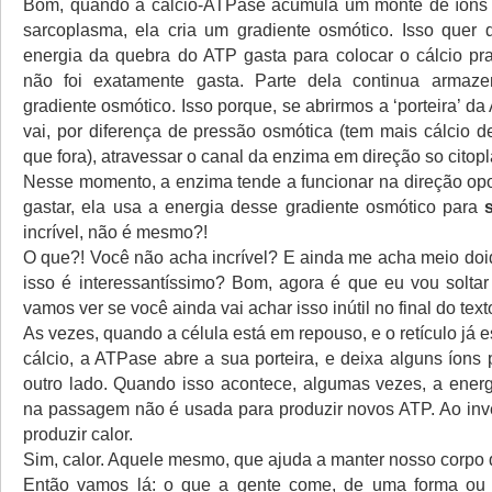
Bom, quando a cálcio-ATPase acumula um monte de íons c
sarcoplasma, ela cria um gradiente osmótico. Isso quer 
energia da quebra do ATP gasta para colocar o cálcio pr
não foi exatamente gasta. Parte dela continua armaze
gradiente osmótico. Isso porque, se abrirmos a ‘porteira’ da
vai, por diferença de pressão osmótica (tem mais cálcio d
que fora), atravessar o canal da enzima em direção so citop
Nesse momento, a enzima tende a funcionar na direção opo
gastar, ela usa a energia desse gradiente osmótico para
incrível, não é mesmo?!
O que?! Você não acha incrível? E ainda me acha meio doi
isso é interessantíssimo? Bom, agora é que eu vou solta
vamos ver se você ainda vai achar isso inútil no final do text
As vezes, quando a célula está em repouso, e o retículo já e
cálcio, a ATPase abre a sua porteira, e deixa alguns íons
outro lado. Quando isso acontece, algumas vezes, a ener
na passagem não é usada para produzir novos ATP. Ao inv
produzir calor.
Sim, calor. Aquele mesmo, que ajuda a manter nosso corpo 
Então vamos lá: o que a gente come, de uma forma ou 