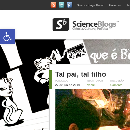
ScienceBlogs Brasil
Universo
Te
Abrir a barra de ferramentas
Tal pai, tal filho
PUBLICADO
ESCRITO POR
DISCUSSÃO
27 de jun de 2010
vqeb1
Comente!