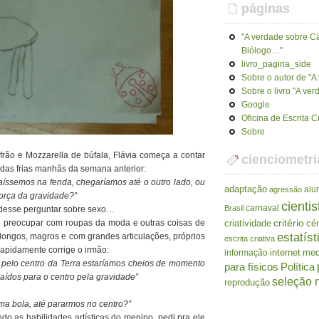
páginas
"A verdade sobre Cã
Biólogo…"
livro_pagina_side
Sobre o autor de "
Sobre o livro "A ve
Google
Oficina de Escrita C
Sobre
frão e Mozzarella de búfala, Flávia começa a contar
cienciometri
das frias manhãs da semana anterior:
caíssemos na fenda, chegaríamos até o outro lado, ou
adaptação
alu
agressão
força da gravidade?”
cientis
carnaval
Brasil
udesse perguntar sobre sexo…
criatividade
critério
cé
se preocupar com roupas da moda e outras coisas de
estatíst
(longos, magros e com grandes articulações, próprios
escrita criativa
rapidamente corrige o irmão:
internet
me
informação
 pelo centro da Terra estaríamos cheios de momento
para físicos
Política
raídos para o centro pela gravidade”
seleção n
reprodução
ma bola, até pararmos no centro?”
do as habilidades artísticas do menino, pedi pra ele