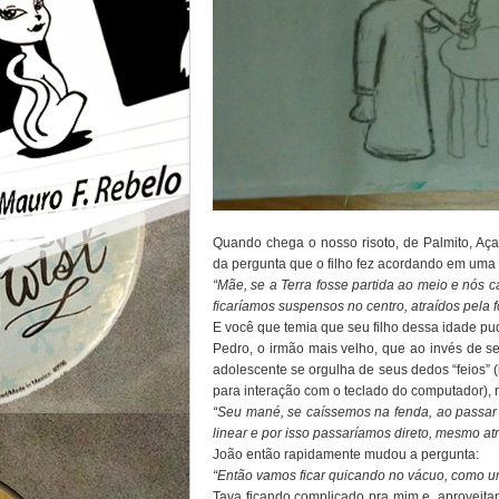
Quando chega o nosso risoto, de Palmito, Aça
da pergunta que o filho fez acordando em uma 
“Mãe, se a Terra fosse partida ao meio e nós 
ficaríamos suspensos no centro, atraídos pela 
E você que temia que seu filho dessa idade p
Pedro, o irmão mais velho, que ao invés de 
adolescente se orgulha de seus dedos “feios” 
para interação com o teclado do computador), 
“Seu mané, se caíssemos na fenda, ao passar
linear e por isso passaríamos direto, mesmo at
João então rapidamente mudou a pergunta:
“Então vamos ficar quicando no vácuo, como u
Tava ficando complicado pra mim e, aproveitan