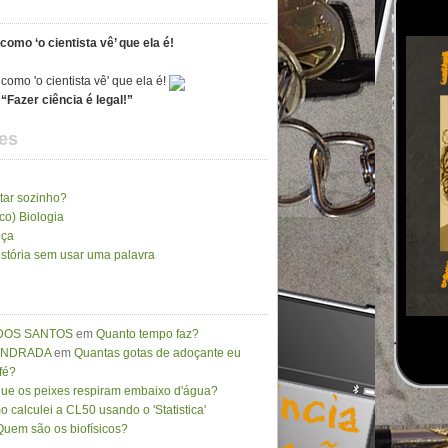
como ‘o cientista vê’ que ela é!
“Fazer ciência é legal!”
es
tar sozinho?
ico) Biologia
nça
stória sem usar uma palavra
DOS SANTOS
em
Quanto tempo faz?
 ANDRADA
em
Quantas gotas de adoçante eu
fé?
que os peixes respiram embaixo d'água?
 calculei a CL50 usando o 'Statistica'
Quem são os biofísicos?