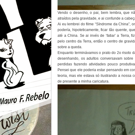
Vendo o desenho, o pai, bem lembra, que nã
atraídos pela gravidade, e ai confunde a cabe
Ai eu lembrei do filme “Síndrome da China”, 
podería, hipoteticamente, ficar tão quente, qu
até a China. Se ai invés de ‘fatiar’ a Terra
pelo centro da Terra, então o centro de gravi
sobre a queda.
Enquanto terminávamos o prato do 2o risoto 
desenhando, os adultos conversavam sobre 
perdidas fazendo atividades pouco produtiv
Pensei que ele poderia estar pensando em com
teoria, mas ele estava só ilustrando a noss
de presente a minha caricatura.