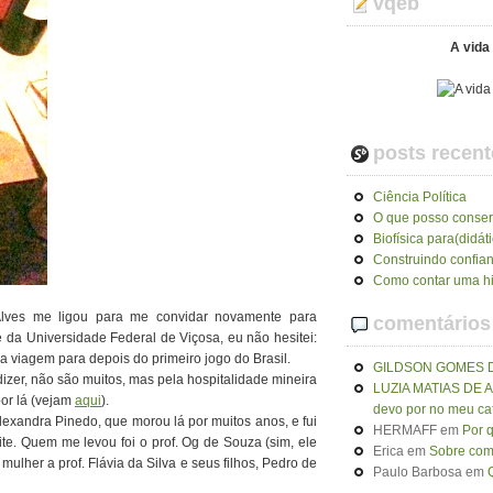
vqeb
A vida 
posts recent
Ciência Política
O que posso conser
Biofísica para(didát
Construindo confia
Como contar uma hi
Alves me ligou para me convidar novamente para
comentários
 da Universidade Federal de Viçosa, eu não hesitei:
 viagem para depois do primeiro jogo do Brasil.
GILDSON GOMES 
dizer, não são muitos, mas pela hospitalidade mineira
LUZIA MATIAS DE
por lá (vejam
aqui
).
devo por no meu ca
lexandra Pinedo, que morou lá por muitos anos, e fui
HERMAFF
em
Por 
ite. Quem me levou foi o prof. Og de Souza (sim, ele
Erica
em
Sobre como
mulher a prof. Flávia da Silva e seus filhos, Pedro de
Paulo Barbosa
em