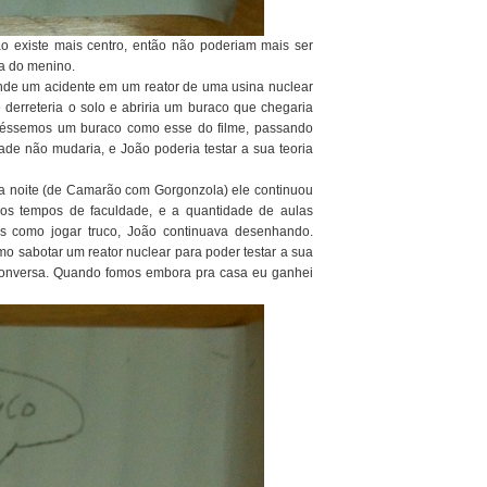
o existe mais centro, então não poderiam mais ser
ça do menino.
onde um acidente em um reator de uma usina nuclear
e derreteria o solo e abriria um buraco que chegaria
, fizéssemos um buraco como esse do filme, passando
dade não mudaria, e João poderia testar a sua teoria
da noite (de Camarão com Gorgonzola) ele continuou
os tempos de faculdade, e a quantidade de aulas
as como jogar truco, João continuava desenhando.
o sabotar um reator nuclear para poder testar a sua
a conversa. Quando fomos embora pra casa eu ganhei