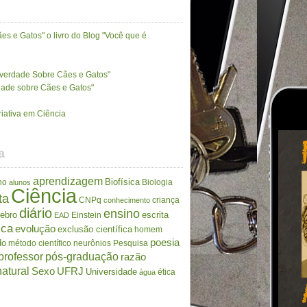
es e Gatos" o livro do Blog "Você que é
A verdade Sobre Cães e Gatos"
rdade sobre Cães e Gatos"
riativa em Ciência
a
aprendizagem
Biofísica
no
Biologia
alunos
Ciência
ta
CNPq
criança
conhecimento
diário
ensino
rebro
escrita
Einstein
EAD
ica
evolução
exclusão científica
homem
poesia
do
método científico
neurônios
Pesquisa
professor
pós-graduação
razão
atural
Sexo
UFRJ
Universidade
ética
água