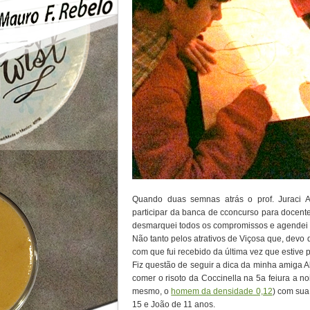
Quando duas semnas atrás o prof. Juraci 
participar da banca de cconcurso para docente
desmarquei todos os compromissos e agendei a
Não tanto pelos atrativos de Viçosa que, devo 
com que fui recebido da última vez que estive 
Fiz questão de seguir a dica da minha amiga A
comer o risoto da Coccinella na 5a feiura a no
mesmo, o
homem da densidade 0,12
) com sua 
15 e João de 11 anos.