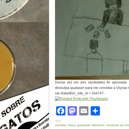
Dessa vez um dos candidatos foi aprovado 
desculpa qualquer para me convidar a Viçosa
var linkwithin_site_id = 244747;
Facebook
Mastodon
Email
Share
TAGS
cientista
,
Física
,
gravidade
,
Momento
,
Síndrome da Ch