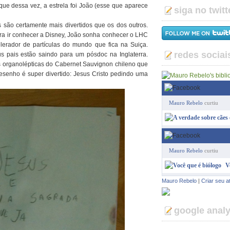
 que dessa vez, a estrela foi João (esse que aparece
siga no twitt
as são certamente mais divertidos que os dos outros.
ra ir conhecer a Disney, João sonha conhecer o LHC
lerador de partículas do mundo que fica na Suiça.
redes sociai
s pais estão saindo para um pósdoc na Inglaterra.
s organolépticas do Cabernet Sauvignon chileno que
esenho é super divertido: Jesus Cristo pedindo uma
Mauro Rebelo
curtiu
Mauro Rebelo
curtiu
V
Mauro Rebelo
|
Criar seu a
google analy