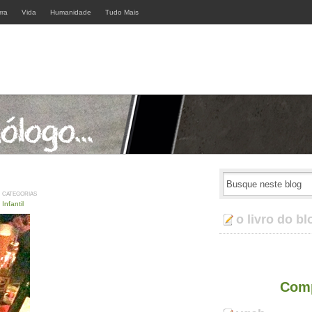
rra
Vida
Humanidade
Tudo Mais
CATEGORIAS
Infantil
o livro do bl
Comp