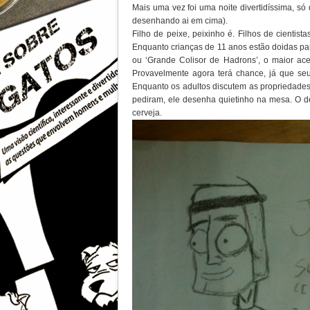
Mais uma vez foi uma noite divertidíssima, só
desenhando ai em cima).
Filho de peixe, peixinho é. Filhos de cientist
Enquanto crianças de 11 anos estão doidas pa
ou ‘Grande Colisor de Hadrons’, o maior ace
Provavelmente agora terá chance, já que seu
Enquanto os adultos discutem as propriedade
pediram, ele desenha quietinho na mesa. O d
cerveja.