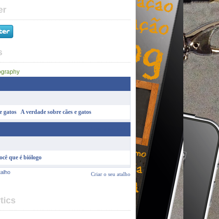
er
s
A verdade sobre cães e gatos
Criar o seu atalho
ocê que é biólogo
talho
Criar o seu atalho
tics