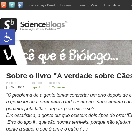
ScienceBlogs Brasil
Universo
Terra
Vida
Humanidade
Tud
Abrir a barra de ferramentas
Sobre o livro "A verdade sobre Cãe
POSTED
AUTHOR
DISCUSS
jun 3rd, 2012
vqeb1
1 Comment
“O problema de a gente tentar consertar um erro depois de e
a gente tende a errar para o lado contrário. Sabe aquela coi
primeiro pela falta e depois pelo excesso?
Em estatística, a gente diz que existem dois tipos de erro: ‘Err
‘Erro do tipo II’, que são nomes terríveis, porque não ajuda
gente a saber o que é um e o outro (…)