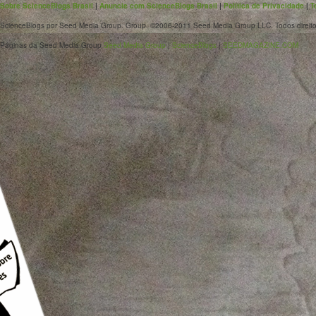
Sobre ScienceBlogs Brasil
|
Anuncie com ScienceBlogs Brasil
|
Política de Privacidade
|
T
ScienceBlogs por Seed Media Group. Group. ©2006-2011 Seed Media Group LLC. Todos direito
Páginas da Seed Media Group
Seed Media Group
|
ScienceBlogs
|
SEEDMAGAZINE.COM