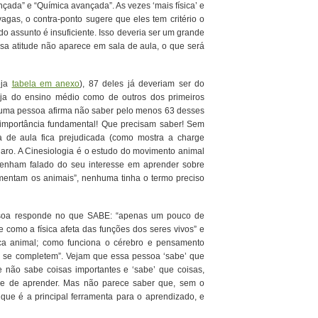
çada” e “Química avançada”. As vezes ‘mais física’ e
agas, o contra-ponto sugere que eles tem critério o
o assunto é insuficiente. Isso deveria ser um grande
a atitude não aparece em sala de aula, o que será
eja
tabela em anexo
), 87 deles já deveriam ser do
eja do ensino médio como de outros dos primeiros
s uma pessoa afirma não saber pelo menos 63 desses
 importância fundamental! Que precisam saber! Sem
a de aula fica prejudicada (como mostra a charge
aro. A Cinesiologia é o estudo do movimento animal
tenham falado do seu interesse em aprender sobre
entam os animais”, nenhuma tinha o termo preciso
ssoa responde no que SABE: “apenas um pouco de
e como a física afeta das funções dos seres vivos” e
animal; como funciona o cérebro e pensamento
s se completem”. Vejam que essa pessoa ‘sabe’ que
 não sabe coisas importantes e ‘sabe’ que coisas,
ade de aprender. Mas não parece saber que, sem o
 que é a principal ferramenta para o aprendizado, e