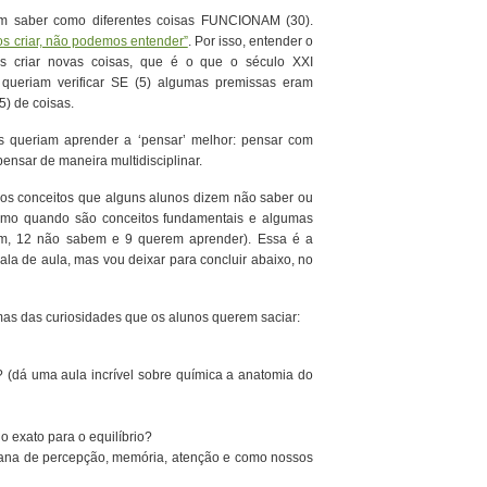
iam saber como diferentes coisas FUNCIONAM (30).
s criar, não podemos entender”
. Por isso, entender o
s criar novas coisas, que é o que o século XXI
s queriam verificar SE (5) algumas premissas eram
5) de coisas.
os queriam aprender a ‘pensar’ melhor: pensar com
pensar de maneira multidisciplinar.
 os conceitos que alguns alunos dizem não saber ou
esmo quando são conceitos fundamentais e algumas
bem, 12 não sabem e 9 querem aprender). Essa é a
ala de aula, mas vou deixar para concluir abaixo, no
mas das curiosidades que os alunos querem saciar:
(dá uma aula incrível sobre química a anatomia do
 exato para o equilíbrio?
cana de percepção, memória, atenção e como nossos