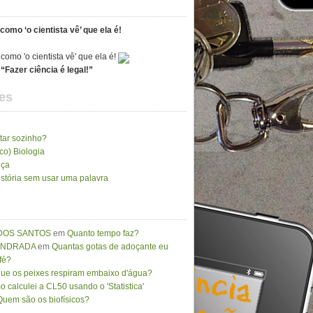
como ‘o cientista vê’ que ela é!
“Fazer ciência é legal!”
es
tar sozinho?
ico) Biologia
nça
stória sem usar uma palavra
DOS SANTOS
em
Quanto tempo faz?
 ANDRADA
em
Quantas gotas de adoçante eu
fé?
que os peixes respiram embaixo d'água?
 calculei a CL50 usando o 'Statistica'
Quem são os biofísicos?