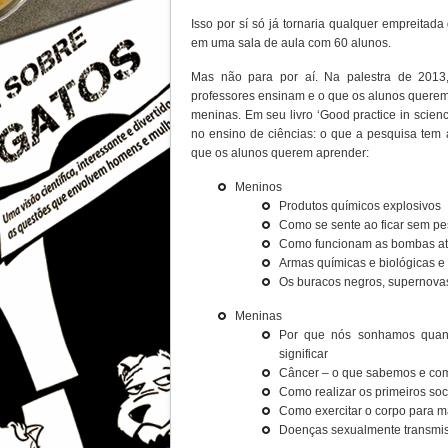
Isso por sí só já tornaria qualquer empreitad
em uma sala de aula com 60 alunos.
Mas não para por aí. Na palestra de 2013,
professores ensinam e o que os alunos querem
meninas. Em seu livro ‘Good practice in scienc
no ensino de ciências: o que a pesquisa tem a
que os alunos querem aprender:
Meninos
Produtos químicos explosivos
Como se sente ao ficar sem p
Como funcionam as bombas a
Armas químicas e biológicas 
Os buracos negros, supernovas
Meninas
Por que nós sonhamos quan
significar
Câncer – o que sabemos e com
Como realizar os primeiros so
Como exercitar o corpo para ma
Doenças sexualmente transmiss