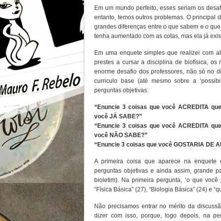
Em um mundo perfeito, esses seriam os desaf
entanto, temos outros problemas. O principal
grandes diferenças entre o que sabem e o que
tenha aumentado com as cotas, mas ela já exist
Em uma enquete simples que realizei com a
prestes a cursar a disciplina de biofísica, o
enorme desafio dos professores, não só no d
curriculo base (até mesmo sobre a ‘possibi
perguntas objetivas:
“Enuncie 3 coisas que você ACREDITA que
você JÁ SABE?”
“Enuncie 3 coisas que você ACREDITA que
você NÃO SABE?”
“Enuncie 3 coisas que você GOSTARIA DE
A primeira coisa que aparece na enquete 
perguntas objetivas e ainda assim, grande p
bioletim). Na primeira pergunta, ‘o que voc
“Física Básica” (27), “Biologia Básica” (24) e “qu
Não precisamos entrar no mérito da discussã
dizer com isso, porque, logo depois, na p