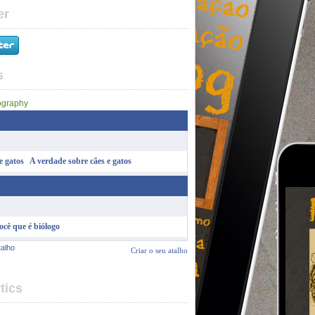
er
s
A verdade sobre cães e gatos
Criar o seu atalho
ocê que é biólogo
talho
Criar o seu atalho
tics