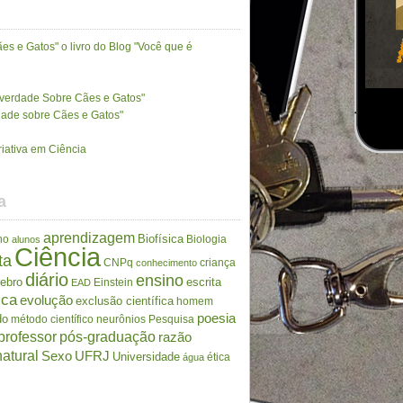
es e Gatos" o livro do Blog "Você que é
A verdade Sobre Cães e Gatos"
rdade sobre Cães e Gatos"
riativa em Ciência
a
aprendizagem
Biofísica
no
Biologia
alunos
Ciência
ta
CNPq
criança
conhecimento
diário
ensino
rebro
escrita
Einstein
EAD
ica
evolução
exclusão científica
homem
poesia
do
método científico
neurônios
Pesquisa
professor
pós-graduação
razão
atural
Sexo
UFRJ
Universidade
ética
água