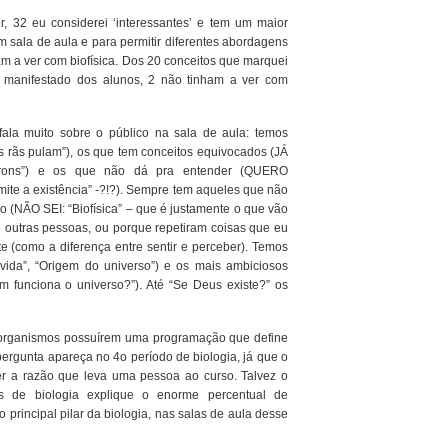
, 32 eu considerei ‘interessantes’ e tem um maior
m sala de aula e para permitir diferentes abordagens
am a ver com biofísica. Dos 20 conceitos que marquei
e manifestado dos alunos, 2 não tinham a ver com
ala muito sobre o público na sala de aula: temos
 rãs pulam”), os que tem conceitos equivocados (JÁ
trons”) e os que não dá pra entender (QUERO
ite a existência” -?!?). Sempre tem aqueles que não
 (NÃO SEI: “Biofísica” – que é justamente o que vão
 outras pessoas, ou porque repetiram coisas que eu
 (como a diferença entre sentir e perceber). Temos
vida”, “Origem do universo”) e os mais ambiciosos
 funciona o universo?”). Até “Se Deus existe?” os
 organismos possuírem uma programação que define
ergunta apareça no 4o período de biologia, já que o
er a razão que leva uma pessoa ao curso. Talvez o
os de biologia explique o enorme percentual de
 principal pilar da biologia, nas salas de aula desse