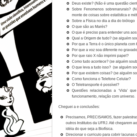
Deus existe? (Não é uma questão cientí
Sobre Fenomenos sobrenarurais? (Nã
monte de coisas sobre estatística e mét
Sobre a Física no dia a dia do biólogo
O que são as Marés?
O que é preciso para entender uns ao
Qual a Origem de tudo? (se alguém s
Por que a Terra é o único planeta com 
Por que a voz soa diferente no gravad
Por que raio X não imprimi papel?
Como tudo acontece? (se alguém sou
O que leva a tudo isso? (se alguém 
Por que existem coisas? (se alguém 
Como funciona o Telefone Celular?
O Teletransporte é possível?
Questões relacionadas a ‘Vida’ que
funcionamento, relação com universo.
Cheguei a e conclusões:
Precisamos, PRECISAMOS, fazer palestras s
outros Institutos da UFRJ. Até chegarem 
idéia do que seja a Biofísica.
Direcionar o curriculo para cobrir lacunas