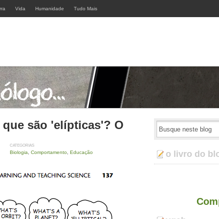
rra
Vida
Humanidade
Tudo Mais
 que são 'elípticas'? O
CATEGORIAS
o livro do bl
Biologia
,
Comportamento
,
Educação
Comp