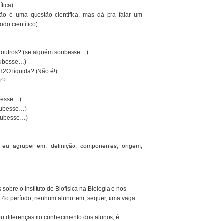
fica)
o é uma questão científica, mas dá pra falar um
odo científico)
s outros? (se alguém soubesse…)
oubesse…)
H2O líquida? (Não é!)
or?
besse…)
soubesse…)
soubesse…)
 eu agrupei em: definição, componentes, origem,
obre o Instituto de Biofísica na Biologia e nos
ao 4o período, nenhum aluno tem, sequer, uma vaga
 ou diferenças no conhecimento dos alunos, é