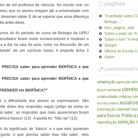
páginas
ios de um professor de ciências. No mundo real, no
 deles, que os alunos chegam até a universidade com
"A verdade sobre Cã
 deveriam saber. É de se esperar que essa diferença
Biólogo…"
ia antes delas.
livro_pagina_side
lunos do 4o período do curso de Biologia da UFRJ
Sobre o autor de "
s resultados foram muito esclarecedores e mostram o
Sobre o livro "A ve
ia a dia na sala de aula, como na discussão de um
Google
lidade’ de um currículo base). A enquete tinha 3
Oficina de Escrita C
Sobre
 PRECISA saber para aprender BIOFÍSICA e que
cienciometri
 PRECISA saber para aprender BIOFÍSICA e que
adaptação
alu
agressão
cientis
carnaval
 APRENDER em BIOFÍSICA?”
Brasil
criatividade
critério
cé
é a dificuldade dos alunos se expressarem. São
estatíst
escrita criativa
arte deles deu respostas vagas (artigo da sonia no
internet
me
informação
ê já sabe’, as respostas que mais apareceram foram
para físicos
Política
ímica básica” (13) . A quarta foi: “Não sei” (12).
seleção n
reprodução
o do significado de ‘básico’ e o que eles quiseram
ergunta ‘o que precisa saber mas não sabe’, eles