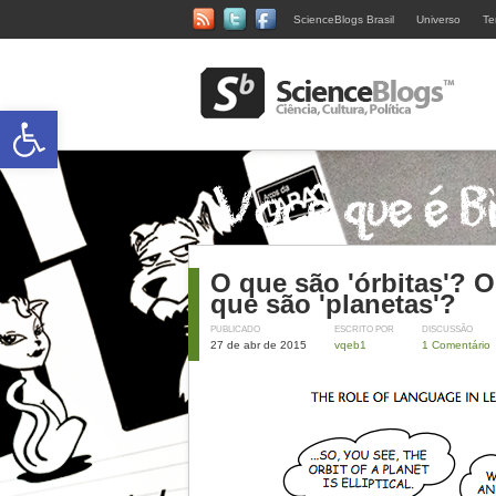
ScienceBlogs Brasil
Universo
Te
Abrir a barra de ferramentas
O que são 'órbitas'? O
que são 'planetas'?
PUBLICADO
ESCRITO POR
DISCUSSÃO
27 de abr de 2015
vqeb1
1 Comentário