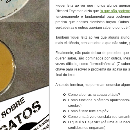
Fiquei feliz ao ver que muitos alunos quer
Richard Feynman dizia que
“o que não podemo
funcionamento é fundamental para podermo
precisa que nossos cientistas façam. Outro
verdadeiras e outros queriam saber o por quê (
Também fiquei feliz ao ver que alguns alun
mais eficiência, pensar sobre o que não sabe, 
Finalmente, não pude deixar de perceber que
querer saber, são dominados por outros. M
vezes difíceis, como ‘termodinâmica’ (7 sa
chave para resolver o problema da apatia na s
final do texto.
Antes de terminar, me permitam enunciar algu
Como a borracha apaga o lápis?
Como funciona o cérebro apaixonado? 
cérebro)
Como é feito leite em pó?
Como uma árvore constata seu tamanho
O que é o De ja vu? (dá uma aula ba
sentidos nos enganam)