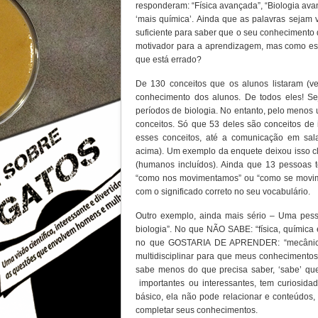
responderam: “Física avançada”, “Biologia avan
‘mais química’. Ainda que as palavras sejam v
suficiente para saber que o seu conhecimento d
motivador para a aprendizagem, mas como ess
que está errado?
De 130 conceitos que os alunos listaram (v
conhecimento dos alunos. De todos eles! S
períodos de biologia. No entanto, pelo meno
conceitos. Só que 53 deles são conceitos de
esses conceitos, até a comunicação em sal
acima). Um exemplo da enquete deixou isso cl
(humanos incluídos). Ainda que 13 pessoas 
“como nos movimentamos” ou “como se movim
com o significado correto no seu vocabulário.
Outro exemplo, ainda mais sério – Uma pe
biologia”. No que NÃO SABE: “física, química 
no que GOSTARIA DE APRENDER: “mecânica 
multidisciplinar para que meus conhecimento
sabe menos do que precisa saber, ‘sabe’ que
importantes ou interessantes, tem curiosid
básico, ela não pode relacionar e conteúdos,
completar seus conhecimentos.