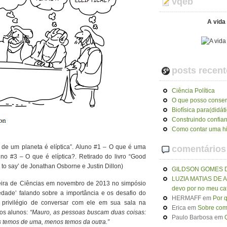
vqeb
A vida 
posts recent
Ciência Política
O que posso conser
Biofísica para(didát
Construindo confia
Como contar uma hi
 de um planeta é elíptica”. Aluno #1 – O que é uma
comentários
no #3 – O que é elíptica?. Retirado do livro “Good
 to say’ de Jonathan Osborne e Justin Dillon)
GILDSON GOMES 
LUZIA MATIAS DE
leira de Ciências em novembro de 2013 no simpósio
devo por no meu ca
edade’ falando sobre a importância e os desafio do
HERMAFF
em
Por 
 privilégio de conversar com ele em sua sala na
Erica
em
Sobre como
 os alunos:
“Mauro, as pessoas buscam duas coisas:
Paulo Barbosa
em
is temos de uma, menos temos da outra.”