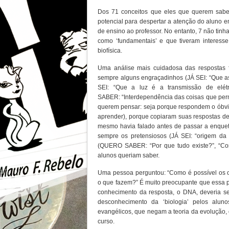
Dos 71 conceitos que eles que querem saber
potencial para despertar a atenção do aluno e
de ensino ao professor. No entanto, 7 não tinh
como ‘fundamentais’ e que tiveram interess
biofísica.
Uma análise mais cuidadosa das respostas f
sempre alguns engraçadinhos (JÁ SEI: “Que as
SEI: “Que a luz é a transmissão de elé
SABER: “Interdependência das coisas que perm
querem pensar: seja porque respondem o óbvio
aprender), porque copiaram suas respostas de
mesmo havia falado antes de passar a enquete
sempre os pretensiosos (JÁ SEI: “origem da 
(QUERO SABER: “Por que tudo existe?”, “Com
alunos queriam saber.
Uma pessoa perguntou: “Como é possível os
o que fazem?” É muito preocupante que essa p
conhecimento da resposta, o DNA, deveria s
desconhecimento da ‘biologia’ pelos alun
evangélicos, que negam a teoria da evolução, o
curso.