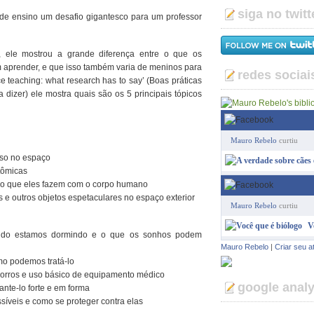
siga no twitt
a de ensino um desafio gigantesco para um professor
 ele mostrou a grande diferença entre o que os
 aprender, e que isso também varia de meninos para
redes sociai
e teaching: what research has to say’ (Boas práticas
 dizer) ele mostra quais são os 5 principais tópicos
Mauro Rebelo
curtiu
eso no espaço
tômicas
e o que eles fazem com o corpo humano
 e outros objetos espetaculares no espaço exterior
Mauro Rebelo
curtiu
V
do estamos dormindo e o que os sonhos podem
Mauro Rebelo
|
Criar seu a
o podemos tratá-lo
corros e uso básico de equipamento médico
google analy
nte-lo forte e em forma
íveis e como se proteger contra elas