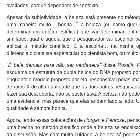
avaliados, porque dependem de contexto.
Apesar da subjetividade, a beleza está presente no método
uma maneira muito… bonita. É a beleza (ou como quer 
determinar um critério estético) que vai determinar, entr
similares, qual é aquela que o pesquisador vai escolher p
aplicar o método científico. E a escolha… na minha o
diferencia o cientista espetacular do cientista bom, ou muito
“É bela demais para não ser verdadeira”
disse
Rosalin F
esquema da estrutura da dupla hélice do DNA proposto po
enquanto o modelo proposto por ela, responsável pelas ima
de raios X de alta qualidade que os dois outros pesquisad
fazer sua descoberta, não se sustentava. A beleza não pod
uma evidência, mas parece que elas andam lado a lado. 
qualidade é sempre bonita.
Agora, lendo essas colocações de
Horgan
e
Penrose
, pens
uma brecha no método científico onde a beleza se encaixa
da discussão. Mas com muito cuidado. A beleza só pode se