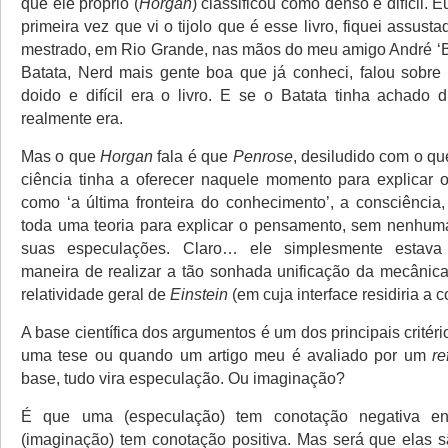
que ele próprio (
Horgan
) classificou como denso e difícil. 
primeira vez que vi o tijolo que é esse livro, fiquei assusta
mestrado, em Rio Grande, nas mãos do meu amigo André ‘Ba
Batata, Nerd mais gente boa que já conheci, falou sobre 
doido e difícil era o livro. E se o Batata tinha achado d
realmente era.
Mas o que
Horgan
fala é que
Penrose
, desiludido com o q
ciência tinha a oferecer naquele momento para explicar o
como ‘a última fronteira do conhecimento’, a consciência,
toda uma teoria para explicar o pensamento, sem nenhum
suas especulações. Claro… ele simplesmente estav
maneira de realizar a tão sonhada unificação da mecânic
relatividade geral de
Einstein
(em cuja interface residiria a c
A base científica dos argumentos é um dos principais critér
uma tese ou quando um artigo meu é avaliado por um
re
base, tudo vira especulação. Ou imaginação?
É que uma (especulação) tem conotação negativa en
(imaginação) tem conotação positiva. Mas será que elas s