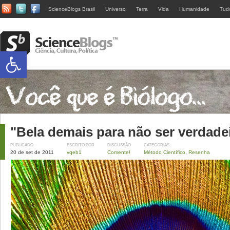
ScienceBlogs Brasil
Universo
Terra
Vida
Humanidade
Tud
Abrir a barra de ferramentas
"Bela demais para não ser verdade
PUBLICADO
ESCRITO POR
DISCUSSÃO
CATEGORIAS
20 de set de 2011
vqeb1
Comente!
Método Científico
,
Resenha