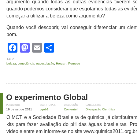
argumento quando todas as outras evidências tiverem s
quando podemos considerar que esgotamos todas as evidê
começar a utilizar a beleza como argumento?
Quando você descobrir, vai conseguir diferenciar um cien
bom.
Facebook
Mastodon
Email
Share
TAGS
beleza
,
consciência
,
especulação
,
Horgan
,
Penrose
O experimento Global
PUBLICADO
ESCRITO POR
DISCUSSÃO
CATEGORIAS
19 de set de 2011
vqeb1
Comente!
Divulgação Científica
O MCT e a Sociedade Brasileira de química já distribuira
kits para fazer avaliação do pH das águas brasileiras. Pro
vídeo e entre em informe-se no site www.quimica2011.org.br