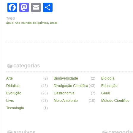
Facebook
Mastodon
Email
Share
TAGS
água
,
Ano mundial da química
,
Brasil
categorias
Arte
(2)
Biodiversidade
(2)
Biologia
Didático
(48)
Divulgação Científica
(43)
Educação
Evolução
(26)
Gastronomia
(7)
Geral
Livro
(57)
Meio Ambiente
(10)
Método Científico
Tecnologia
(1)
arquivos
categoria