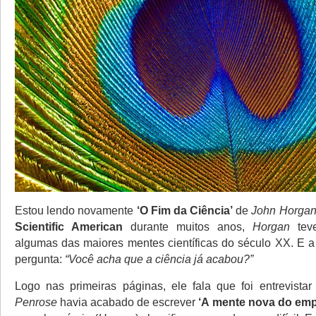
Estou lendo novamente
‘O Fim da Ciência’
de
John Horga
Scientific American
durante muitos anos,
Horgan
teve
algumas das maiores mentes científicas do século XX. E a 
pergunta:
“Você acha que a ciência já acabou?”
Logo nas primeiras páginas, ele fala que foi entrevista
Penrose
havia acabado de escrever
‘A mente nova do emp