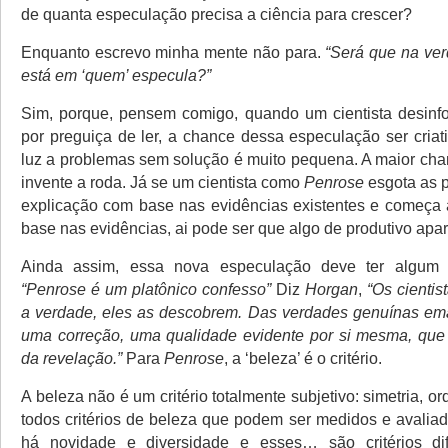
de quanta especulação precisa a ciência para crescer?
Enquanto escrevo minha mente não para.
“Será que na ver
está em ‘quem’ especula?”
Sim, porque, pensem comigo, quando um cientista desinf
por preguiça de ler, a chance dessa especulação ser criat
luz a problemas sem solução é muito pequena. A maior chan
invente a roda. Já se um cientista como
Penrose
esgota as p
explicação com base nas evidências existentes e começa
base nas evidências, ai pode ser que algo de produtivo apa
Ainda assim, essa nova especulação deve ter algum ti
“Penrose é um platônico confesso”
Diz
Horgan
,
“Os cienti
a verdade, eles as descobrem. Das verdades genuínas em
uma correção, uma qualidade evidente por si mesma, que
da revelação.”
Para
Penrose
, a ‘beleza’ é o critério.
A beleza não é um critério totalmente subjetivo: simetria, o
todos critérios de beleza que podem ser medidos e avali
há novidade e diversidade e esses… são critérios di