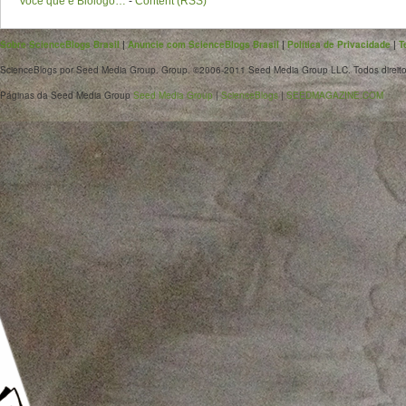
Você que é Biólogo…
-
Content (RSS)
Sobre ScienceBlogs Brasil
|
Anuncie com ScienceBlogs Brasil
|
Política de Privacidade
|
T
ScienceBlogs por Seed Media Group. Group. ©2006-2011 Seed Media Group LLC. Todos direito
Páginas da Seed Media Group
Seed Media Group
|
ScienceBlogs
|
SEEDMAGAZINE.COM