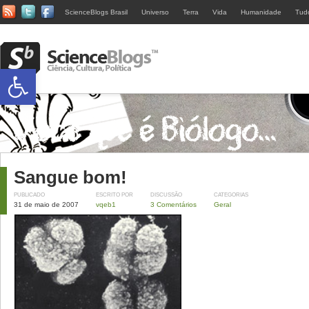
ScienceBlogs Brasil
Universo
Terra
Vida
Humanidade
Tud
Abrir a barra de ferramentas
Sangue bom!
PUBLICADO
ESCRITO POR
DISCUSSÃO
CATEGORIAS
31 de maio de 2007
vqeb1
3 Comentários
Geral