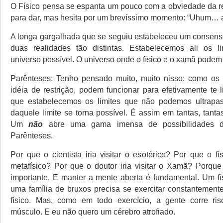
O Físico pensa se espanta um pouco com a obviedade da r
para dar, mas hesita por um brevíssimo momento: “Uhum… a
A longa gargalhada que se seguiu estabeleceu um consens
duas realidades tão distintas. Estabelecemos ali os l
universo possível. O universo onde o físico e o xamã podem 
Parênteses: Tenho pensado muito, muito nisso: como os 
idéia de restrição, podem funcionar para efetivamente te 
que estabelecemos os limites que não podemos ultrapass
daquele limite se torna possível. É assim em tantas, tanta
Um
não
abre uma gama imensa de possibilidades
Parênteses.
Por que o cientista iria visitar o esotérico? Por que o físi
metafísico? Por que o doutor iria visitar o Xamã? Porque
importante. E manter a mente aberta é fundamental. Um f
uma família de bruxos precisa se exercitar constantement
físico. Mas, como em todo exercício, a gente corre ris
músculo. E eu não quero um cérebro atrofiado.