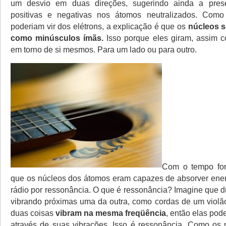
um desvio em duas direções, sugerindo ainda a pres
positivas e negativas nos átomos neutralizados. Com
poderiam vir dos elétrons, a explicação é que os
núcleos 
como minúsculos ímãs.
Isso porque eles giram, assim c
em torno de si mesmos. Para um lado ou para outro.
Com o tempo for
que os núcleos dos átomos eram capazes de absorver ene
rádio por ressonância. O que é ressonância? Imagine que d
vibrando próximas uma da outra, como cordas de um viol
duas coisas
vibram na mesma freqüência
, então elas pod
através de suas vibrações. Isso é ressonância. Como os