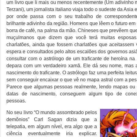
um livro que li mais ou menos recentemente (Um adivinho m
Terzani), um jornalista italiano viaja todo o sudeste da Asia
por onde passa com o seu trabalho de correspondente
brilhante adivinho da região. Homens que lêem o futuro em
borra de café, na palma da mão. Chineses que prevêem que 
muçulmanos que dizem que você terá muitas esposa
charlatões, ainda que fossem charlatões que aceitassem v
espera e consultados pelo altos escalões dos governos asi
consultar com o astrólogo de um traficante de heroína na 
depara com um verdadeiro xamã. Ele dá seu nome, mas a
nascimento do traficante. O astrólogo faz uma perfeita leitur
sem conseguir encaixar o que vê no mapa astral com a pess
Parece que algumas pessoas realmente, lendo mapas ou 
datas de nascimento, conseguem algum tipo de cone
pessoas.
No seu livro “O mundo assombrado pelos
demônios” Carl Sagan dizia que a
telepatia, em algum nível, era algo que a
ciência eventualmente iria explicar.