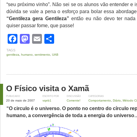
“seu próximo vinho”. Não sei se os alunos vão entender e 
dúvida se vale a pena o esforço para bolar essa abordage
“Gentileza gera Gentileza”
então eu não devo ter nada
quiser passar fome, que passe!
Facebook
Mastodon
Email
Share
TAGS
gentileza
,
humano
,
sentimento
,
UAB
O Físico visita o Xamã
PUBLICADO
ESCRITO POR
DISCUSSÃO
CATEGORIAS
20 de maio de 2007
vqeb1
Comente!
Comportamento
,
Diário
,
Método Ci
“O circulo é o universo. O ponto no centro do círculo re
humano, a convergência de toda a energia do universo