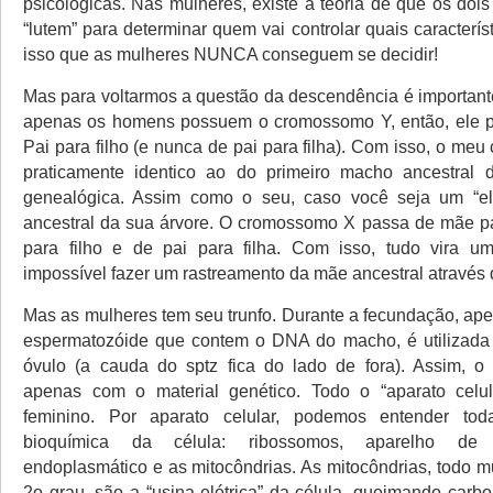
psicológicas. Nas mulheres, existe a teoria de que os do
“lutem” para determinar quem vai controlar quais característ
isso que as mulheres NUNCA conseguem se decidir!
Mas para voltarmos a questão da descendência é important
apenas os homens possuem o cromossomo Y, então, ele 
Pai para filho (e nunca de pai para filha). Com isso, o m
praticamente identico ao do primeiro macho ancestral 
genealógica. Assim como o seu, caso você seja um “e
ancestral da sua árvore. O cromossomo X passa de mãe pa
para filho e de pai para filha. Com isso, tudo vira 
impossível fazer um rastreamento da mãe ancestral através 
Mas as mulheres tem seu trunfo. Durante a fecundação, ap
espermatozóide que contem o DNA do macho, é utilizada 
óvulo (a cauda do sptz fica do lado de fora). Assim, o
apenas com o material genético. Todo o “aparato celul
feminino. Por aparato celular, podemos entender to
bioquímica da célula: ribossomos, aparelho de g
endoplasmático e as mitocôndrias. As mitocôndrias, todo m
2o grau, são a “usina elétrica” da célula, queimando carb