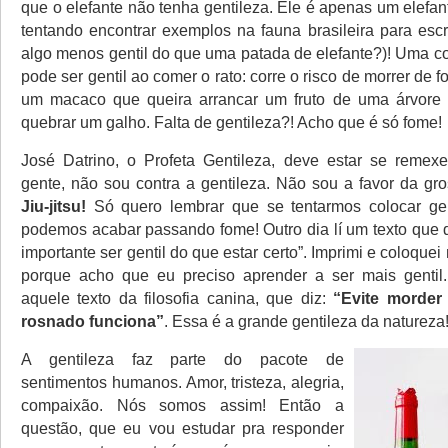
que o elefante não tenha gentileza. Ele é apenas um elefa
tentando encontrar exemplos na fauna brasileira para escr
algo menos gentil do que uma patada de elefante?)! Uma 
pode ser gentil ao comer o rato: corre o risco de morrer de
um macaco que queira arrancar um fruto de uma árvore c
quebrar um galho. Falta de gentileza?! Acho que é só fome!
José Datrino, o Profeta Gentileza, deve estar se remex
gente, não sou contra a gentileza. Não sou a favor da gro
Jiu-jitsu!
Só quero lembrar que se tentarmos colocar gen
podemos acabar passando fome! Outro dia lí um texto que d
importante ser gentil do que estar certo”. Imprimi e coloque
porque acho que eu preciso aprender a ser mais gentil
aquele texto da filosofia canina, que diz:
“Evite morde
rosnado funciona”
. Essa é a grande gentileza da natureza
A gentileza faz parte do pacote de
sentimentos humanos. Amor, tristeza, alegria,
compaixão. Nós somos assim! Então a
questão, que eu vou estudar pra responder