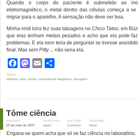
Quando o corpo do paciente é submetido ao inof
eletromagnético, o metal dentro das células começa a se 
migrar para o aparelho. A sensação não deve ser boa.
Minha irmã loira fez suas tatuagens no
Chico Tatoo,
em Búzi
que elas tenham metais pesados e acho que ela pode fa
problemas. E ela nem teria de perguntar se tivesse assistido
final. Mas sem
Pitty
… não seria ela.
Facebook
Mastodon
Email
Share
TAGS
elétrons
,
loira
,
núcleo
,
ressonância magnética
,
tatuagem
Tôme ciência
PUBLICADO
ESCRITO POR
DISCUSSÃO
CATEGORIAS
25 de maio de 2007
vqeb1
Comente!
Geral
Engana-se quem acha que só se faz ciência no laboratório.