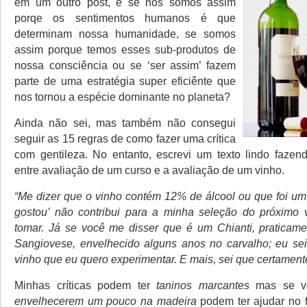
em um outro post, é se nós somos assim
porqe os sentimentos humanos é que
determinam nossa humanidade, se somos
assim porque temos esses sub-produtos de
nossa consciência ou se ‘ser assim’ fazem
parte de uma estratégia super eficiênte que
nos tornou a espécie dominante no planeta?
Ainda não sei, mas também não consegui
seguir as 15 regras de como fazer uma crítica
com gentileza. No entanto, escrevi um texto lindo faze
entre avaliação de um curso e a avaliação de um vinho.
“Me dizer que o vinho contém 12% de álcool ou que foi um
gostou’ não contribui para a minha seleção do próximo 
tomar. Já se você me disser que é um Chianti, praticam
Sangiovese, envelhecido alguns anos no carvalho; eu se
vinho que eu quero experimentar. E mais, sei que certamente
Minhas críticas podem ter
taninos marcantes
mas se vo
envelhecerem um pouco na madeira
podem ter ajudar no f