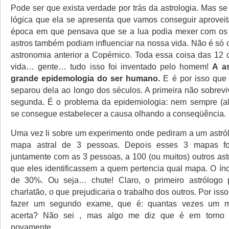
Pode ser que exista verdade por trás da astrologia. Mas s
lógica que ela se apresenta que vamos conseguir aprovei
época em que pensava que se a lua podia mexer com os 
astros também podiam influenciar na nossa vida. Não é só 
astronomia anterior a Copérnico. Toda essa coisa das 12 
vida… gente… tudo isso foi inventado pelo homem!
A a
grande epidemologia do ser humano.
E é por isso que 
separou dela ao longo dos séculos. A primeira não sobrev
segunda. É o problema da epidemiologia: nem sempre (aliá
se consegue estabelecer a causa olhando a conseqüência.
Uma vez li sobre um experimento onde pediram a um astról
mapa astral de 3 pessoas. Depois esses 3 mapas fo
juntamente com as 3 pessoas, a 100 (ou muitos) outros ast
que eles identificassem a quem pertencia qual mapa. O índ
de 30%. Ou seja… chute! Claro, o primeiro astrólogo 
charlatão, o que prejudicaria o trabalho dos outros. Por isso
fazer um segundo exame, que é: quantas vezes um m
acerta? Não sei , mas algo me diz que é em torno
novamente.