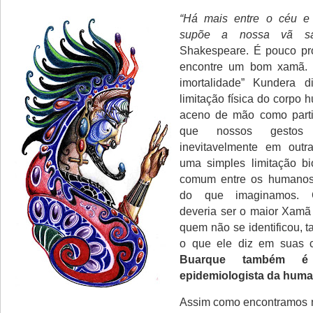
“Há mais entre o céu e
supõe a nossa vã sab
Shakespeare. É pouco pr
encontre um bom xamã. 
imortalidade” Kundera d
limitação física do corpo
aceno de mão como parti
que nossos gestos 
inevitavelmente em outr
uma simples limitação bi
comum entre os humano
do que imaginamos. 
deveria ser o maior Xamã 
quem não se identificou, 
o que ele diz em suas
Buarque também é
epidemiologista da huma
Assim como encontramos 