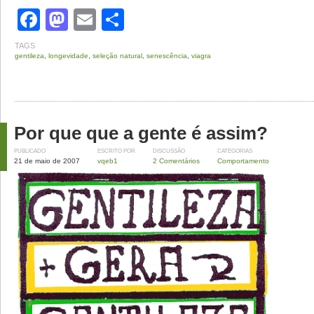
Facebook
Mastodon
Email
Share
TAGS
gentileza
,
longevidade
,
seleção natural
,
senescência
,
viagra
Por que que a gente é assim?
PUBLICADO
ESCRITO POR
DISCUSSÃO
CATEGORIAS
21 de maio de 2007
vqeb1
2 Comentários
Comportamento