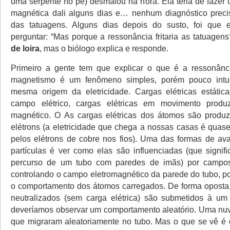
uma serpente no pé) desmaiou na hora. Ela teria de fazer
magnética dali alguns dias e… nenhum diagnóstico preci
das tatuagens. Alguns dias depois do susto, foi que 
perguntar: “Mas porque a ressonância fritaria as tatuagen
de loira
, mas o biólogo explica e responde.
Primeiro a gente tem que explicar o que é a ressonânc
magnetismo é um fenômeno simples, porém pouco intui
mesma origem da eletricidade. Cargas elétricas estáti
campo elétrico, cargas elétricas em movimento pro
magnético. O As cargas elétricas dos átomos são produz
elétrons (a eletricidade que chega a nossas casas é quase
pelos elétrons de cobre nos fios). Uma das formas de ava
partículas é ver como elas são influenciadas (que signif
percurso de um tubo com paredes de imãs) por campo
controlando o campo eletromagnético da parede do tubo, p
o comportamento dos átomos carregados. De forma oposta
neutralizados (sem carga elétrica) são submetidos à um
deveríamos observar um comportamento aleatório. Uma nuv
que migraram aleatoriamente no tubo. Mas o que se vê é 