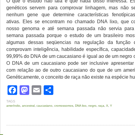
O que o estudo não fala é que nada disso interessa. E
genéticos servem para comprovar linhagem, mas não 
nenhum gene que determine características fenotípicas,
ativas. Eles se encontram no chamado DNA lixo, que
nosso genoma e até semana passada não servia para 
semana passada porque o estudo de um brasileiro mos
algumas dessas seqüencias na regulação da função 
comprovam inteligência, habilidade específica, capacid
99,99% do DNA de um caucasiano é igual ao de um negro 
O DNA de um caucasiano pode ser inclusive apresentar 
com relação ao de outro caucasiano do que de um amerín
Genéticamente, o conceito de raça não existe na espécie h
Facebook
Mastodon
Email
Share
TAGS
ameríndio
,
ancestral
,
caucasiano
,
cromossomos
,
DNA lixo
,
negro
,
raça
,
X
,
Y