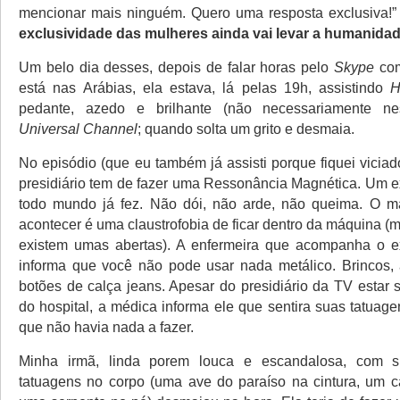
mencionar mais ninguém. Quero uma resposta exclusiva!
exclusividade das mulheres ainda vai levar a humanidad
Um belo dia desses, depois de falar horas pelo
Skype
co
está nas Arábias, ela estava, lá pelas 19h, assistindo
H
pedante, azedo e brilhante (não necessariamente n
Universal Channel
; quando solta um grito e desmaia.
No episódio (que eu também já assisti porque fiquei vici
presidiário tem de fazer uma Ressonância Magnética. Um
todo mundo já fez. Não dói, não arde, não queima. O 
acontecer é uma claustrofobia de ficar dentro da máquina (
existem umas abertas). A enfermeira que acompanha o 
informa que você não pode usar nada metálico. Brincos, a
botões de calça jeans. Apesar do presidiário da TV estar 
do hospital, a médica informa ele que sentira suas tatuag
que não havia nada a fazer.
Minha irmã, linda porem louca e escandalosa, com 
tatuagens no corpo (uma ave do paraíso na cintura, um 