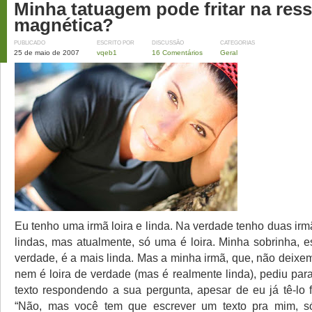
Minha tatuagem pode fritar na res
magnética?
PUBLICADO
ESCRITO POR
DISCUSSÃO
CATEGORIAS
25 de maio de 2007
vqeb1
16 Comentários
Geral
Eu tenho uma irmã loira e linda. Na verdade tenho duas ir
lindas, mas atualmente, só uma é loira. Minha sobrinha, e
verdade, é a mais linda. Mas a minha irmã, que, não deixe
nem é loira de verdade (mas é realmente linda), pediu par
texto respondendo a sua pergunta, apesar de eu já tê-lo f
“Não, mas você tem que escrever um texto pra mim, 