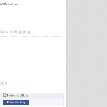
gatorios.com.br
earch blogging
ogs
Follow this blog