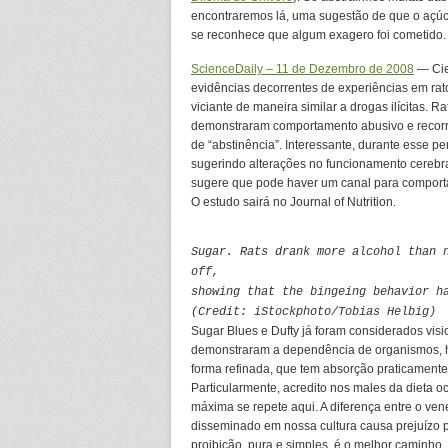
encontraremos lá, uma sugestão de que o açúcar
se reconhece que algum exagero foi cometido
ScienceDaily – 11 de Dezembro de 2008
— Cie
evidências decorrentes de experiências em rat
viciante de maneira similar a drogas ilícitas.
demonstraram comportamento abusivo e recorr
de “abstinência”. Interessante, durante esse 
sugerindo alterações no funcionamento cerebr
sugere que pode haver um canal para comportame
O estudo sairá no Journal of Nutrition.
Sugar. Rats drank more alcohol than 
off,
showing that the bingeing behavior h
(Credit: iStockphoto/Tobias Helbig)
Sugar Blues e Dufty já foram considerados vis
demonstraram a dependência de organismos, h
forma refinada, que tem absorção praticamente
Particularmente, acredito nos males da dieta o
máxima se repete aqui. A diferença entre o ven
disseminado em nossa cultura causa prejuízo ps
proibição, pura e simples, é o melhor caminho