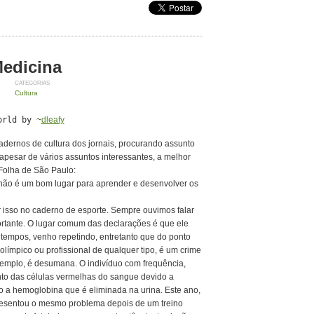
Medicina
CATEGORIAS
Cultura
orld by
~
dleafy
ernos de cultura dos jornais, procurando assunto
apesar de vários assuntos interessantes, a melhor
 Folha de São Paulo:
 não é um bom lugar para aprender e desenvolver os
 isso no caderno de esporte. Sempre ouvimos falar
rtante. O lugar comum das declarações é que ele
á tempos, venho repetindo, entretanto que do ponto
olímpico ou profissional de qualquer tipo, é um crime
exemplo, é desumana. O indivíduo com frequência,
to das células vermelhas do sangue devido a
do a hemoglobina que é eliminada na urina. Este ano,
apresentou o mesmo problema depois de um treino