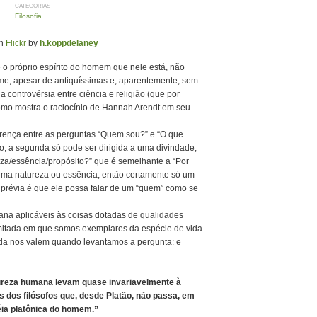
CATEGORIAS
Filosofia
on
Flickr
by
h.koppdelaney
 o próprio espírito do homem que nele está, não
, apesar de antiquíssimas e, aparentemente, sem
a controvérsia entre ciência e religião (que por
como mostra o raciocínio de Hannah Arendt em seu
ferença entre as perguntas “Quem sou?” e “O que
io; a segunda só pode ser dirigida a uma divindade,
eza/essência/propósito?” que é semelhante a “Por
 uma natureza ou essência, então certamente só um
o prévia é que ele possa falar de um “quem” como se
na aplicáveis às coisas dotadas de qualidades
imitada em que somos exemplares da espécie de vida
da nos valem quando levantamos a pergunta: e
atureza humana levam quase invariavelmente à
s dos filósofos que, desde Platão, não passa, em
éia platônica do homem.”