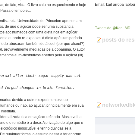
Email: karl arroba lablo
, de fato, vicia. O livro caiu no esquecimento e hoje
. Passa o tempo e…
ntistas da Universidade de Princeton apresentam
os, de que o açúcar pode ser uma substância
Tweets de @Karl_MD
 Ratos acostumados com uma dieta rica em açúcar
ente quando re-expostos à dieta após um período
posts do res
período abusaram também de álcool (por que álcool?)
al, provavelmente mediadas pela dopamina. O autor
ntos auto-destrutivos abertos pelo o açúcar (!!!).
normal after their sugar supply was cut
ad forged changes in brain function.
ionários devido a outros experimentos que
networkedbl
umanos ou não, ao açúcar, principalmente em sua
 imediata.
cidentalizada rica em açúcar refinado. Mas a velha
eno e o remédio é a dose. A privação de algo que é
icológico indiscutível e tenho dúvidas se a
. De qualquer forma, o assunto passa a ter enorme