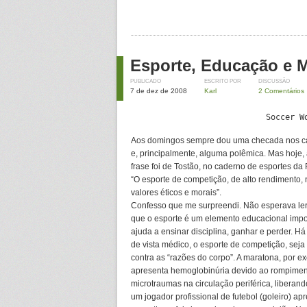
Esporte, Educação e 
PUBLICADO
ESCRITO POR
DISCUSSÃO
7 de dez de 2008
Karl
2 Comentários
Soccer W
Aos domingos sempre dou uma checada nos cad
e, principalmente, alguma polêmica. Mas hoje, 
frase foi de Tostão, no caderno de esportes da
“O esporte de competição, de alto rendimento,
valores éticos e morais”.
Confesso que me surpreendi. Não esperava ler
que o esporte é um elemento educacional impo
ajuda a ensinar disciplina, ganhar e perder. H
de vista médico, o esporte de competição, seja 
contra as “razões do corpo”. A maratona, por 
apresenta hemoglobinúria devido ao rompimen
microtraumas na circulação periférica, liberan
um jogador profissional de futebol (goleiro) 