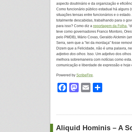
aspecto doutrinário e da organização e eficiênc
Como funcionário público estadual há alguns (v
situações tensas entre funcionários e o estado.
totalmente descabidas, trabalhando para o gov
para isso? Como diz a
reportagem da Folha
, “
teve como governadores Franco Montoro, Orestes
pelo PMDB), Mário Covas, Geraldo Alckmin (
Serra, sem que a “lei da mordaça” fosse removi
Dizem que a Felicidade, não é uma palavra, n
adjetivo dos olhos
. Isso. Um adjetivo dos olh
melhora sobremaneira com notícias como esta
comunicação e liberdade de expressão e hoje e
Powered by
ScribeFire
.
Facebook
Mastodon
Email
Share
Aliquid Hominis – A S