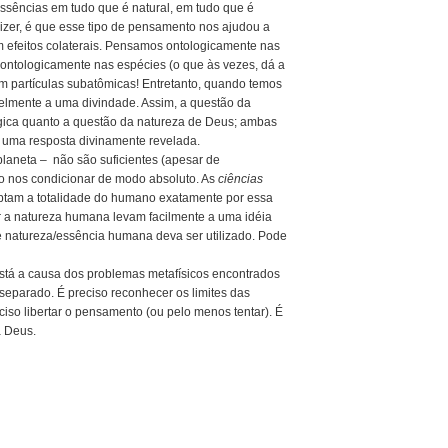
ssências em tudo que é natural, em tudo que é
dizer, é que esse tipo de pensamento nos ajudou a
 efeitos colaterais. Pensamos ontologicamente nas
ontologicamente nas espécies (o que às vezes, dá a
 partículas subatômicas! Entretanto, quando temos
velmente a uma divindade. Assim, a questão da
gica quanto a questão da natureza de Deus; ambas
e uma resposta divinamente revelada.
planeta – não são suficientes (apesar de
ão nos condicionar de modo absoluto. As
ciências
aptam a totalidade do humano exatamente por essa
nir a natureza humana levam facilmente a uma idéia
e natureza/essência humana deva ser utilizado. Pode
 está a causa dos problemas metafísicos encontrados
 separado. É preciso reconhecer os limites das
iso libertar o pensamento (ou pelo menos tentar). É
a Deus.