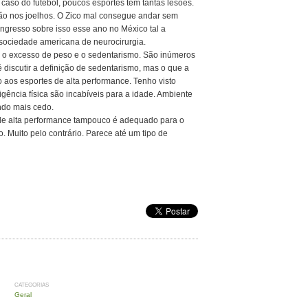
caso do futebol, poucos esportes têm tantas lesões.
ão nos joelhos. O Zico mal consegue andar sem
ongresso sobre isso esse ano no México tal a
 sociedade americana de neurocirurgia.
 o excesso de peso e o sedentarismo. São inúmeros
é discutir a definição de sedentarismo, mas o que a
os esportes de alta performance. Tenho visto
igência física são incabíveis para a idade. Ambiente
ndo mais cedo.
 de alta performance tampouco é adequado para o
. Muito pelo contrário. Parece até um tipo de
CATEGORIAS
Geral