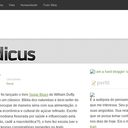
rra
Vida
Humanidade
Tudo Mais
a
CATEGORIAS
perfil
Geral
oi lançado o livro
Sugar Blues
de William Dufty.
É a autópsia do pensam
 um clássico. Bíblia dos naturebas e
best-seller
do
que me interessa. Seu p
ocupar de maneira séria com sua alimentação, o
suas angústias. Sua rel
ia econômica e cultural do açúcar refinado. Escrito
que se possa tomar con
oodiana fissurada por saúde e influenciado pela
nos dias de hoje. Eis o 
, cadê a macrobiótica?!), o livro fez escola (ver o
Karl
.
 teorias conspiratórias presentes no texto,