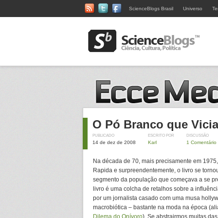
ScienceBlogs Brasil
Universo
Te
O Pó Branco que Vici
PUBLICADO
ESCRITO POR
DISCUSSÃO
14 de dez de 2008
Karl
1 Comentário
Na década de 70, mais precisamente em 1975, f
Rapida e surpreendentemente, o livro se tornou
segmento da população que começava a se pre
livro é uma colcha de retalhos sobre a influênc
por um jornalista casado com uma musa hollyw
macrobiótica – bastante na moda na época (aliás
Dilema do Onívoro
). Se abstrairmos muitas das