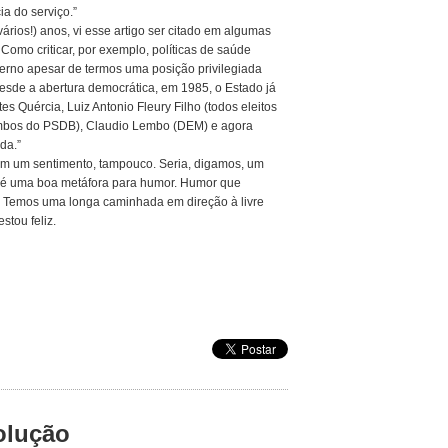
ia do serviço.”
ários!) anos, vi esse artigo ser citado em algumas
 Como criticar, por exemplo, políticas de saúde
erno apesar de termos uma posição privilegiada
desde a abertura democrática, em 1985, o Estado já
 Quércia, Luiz Antonio Fleury Filho (todos eleitos
ambos do PSDB), Claudio Lembo (DEM) e agora
da.”
em um sentimento, tampouco. Seria, digamos, um
os é uma boa metáfora para humor. Humor que
. Temos uma longa caminhada em direção à livre
stou feliz.
olução