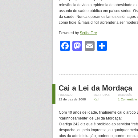
relevância devido a epidemia de obesidade e 
assunto de saúde pública em países sérios. Os
da saúde. Nunca operamos tantos estômagos e i
como hoje. É mais difícil aprender a ser moder
Powered by
ScribeFire
.
Facebook
Mastodon
Email
Share
Cai a Lei da Mordaça
PUBLICADO
ESCRITO POR
DISCUSSÃO
12 de dez de 2008
Karl
1 Comentário
Com 40 anos de idade, finalmente cai o artigo 
“carinhosamente” de Lei da Mordaça:
O artigo 242 diz que é proibido ao servidor “re
despacho, ou pela imprensa, ou qualquer meio 
atos da administração, podendo, porém, em tra