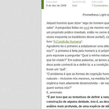
PUBLICADO
ESCRITO POR
DISCUSSÃO
9 de dez de 2008
Karl
7 Comentários
Prometheus Light 
Aliquid hominis
quer dizer “algo do homem que
sabe”. A perguntas feitas no
post
de mesmo nome
um propósito prático imediato, estão no cerne d
vezes esquenta os bastidores desse portal!), 
livro “
A Condição Humana
“.
Agostinho foi o primeiro a estabelecer uma di
sou?”: a primeira é feita pelo homem a si própr
pois equivale a perguntar “Qual a minha natur
que fui criado?” Em outras palavras, se temos
deus pode conhecê-la e defini-la; e a condiçã
fosse um “quê”.
“O problema é que as formas de cognição huma
naturais – inclusive nós mesmos, na medida l
orgânica mais altamente desenvolvida – de na
quem
somos nós?”
E, arremata:
“É por isso que as tentativas de definir a n
construção de alguma deidade, isto é, ao deu
análise mais profunda, de uma espécie de id