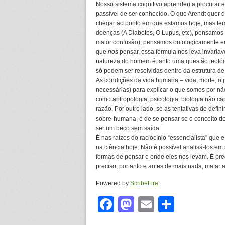
Nosso sistema cognitivo aprendeu a procurar e
passível de ser conhecido. O que Arendt quer 
chegar ao ponto em que estamos hoje, mas tem
doenças (A Diabetes, O Lupus, etc), pensamos 
maior confusão), pensamos ontologicamente em
que
nos
pensar, essa fórmula nos leva invaria
natureza do homem é tanto uma questão teoló
só podem ser resolvidas dentro da estrutura d
As condições da vida humana – vida, morte, o 
necessárias) para explicar o que somos por n
como antropologia, psicologia, biologia não c
razão. Por outro lado, se as tentativas de defi
sobre-humana, é de se pensar se o conceito d
ser um beco sem saída.
É nas raízes do raciocínio “essencialista” que
na ciência hoje. Não é possível analisá-los em
formas de pensar e onde eles nos levam. É prec
preciso, portanto e antes de mais nada, matar 
Powered by
ScribeFire
.
Facebook
Mastodon
Email
Share