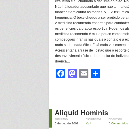
exaustivo e fui chamado a dar uma opinião. No 
Não há jogador aposentado que não tenha les
mancar. Sem contar as mortes. A FIFA fez um c
frequência. O boxe chegou a ser proibido pela
A medicina recomenda esportes para combater
os benefícios da prática esportiva. Podemos at
medicina recomenda é muito pouco comparado a
competições infantis nas quais o contato e a ex
nada sadio, nada ético. Está cada vez começa
Acrescentaria à frase de Tostão que o esporte
desenvolvimento físico e bem-estar do indivíduo
doença…
Facebook
Mastodon
Email
Share
Aliquid Hominis
PUBLICADO
ESCRITO POR
DISCUSSÃO
6 de dez de 2008
Karl
5 Comentários