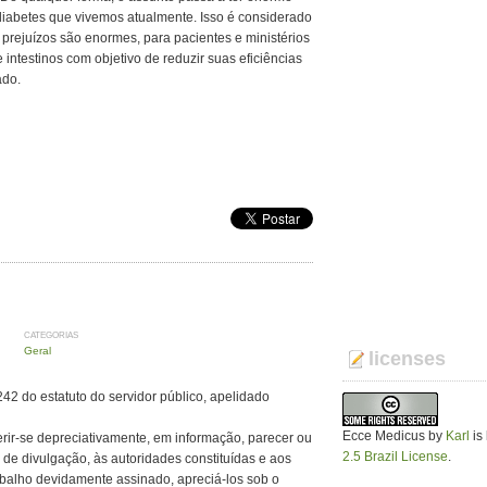
diabetes que vivemos atualmente. Isso é considerado
 prejuízos são enormes, para pacientes e ministérios
ntestinos com objetivo de reduzir suas eficiências
ado.
CATEGORIAS
Geral
licenses
242 do estatuto do servidor público, apelidado
Ecce Medicus
by
Karl
is
ferir-se depreciativamente, em informação, parecer ou
2.5 Brazil License
.
de divulgação, às autoridades constituídas e aos
balho devidamente assinado, apreciá-los sob o