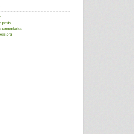
a
r
e posts
e comentários
ess.org