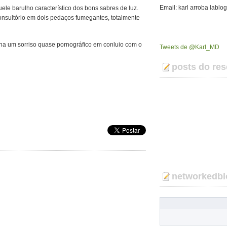
Email: karl arroba lablo
ele barulho característico dos bons sabres de luz.
consultório em dois pedaços fumegantes, totalmente
nha um sorriso quase pornográfico em conluio com o
Tweets de @Karl_MD
posts do res
networkedbl