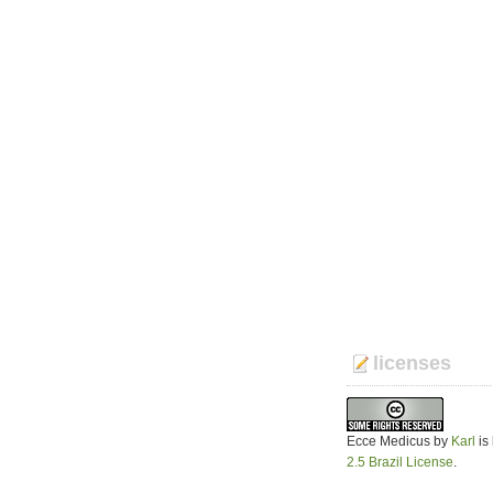
licenses
Ecce Medicus
by
Karl
is
2.5 Brazil License
.