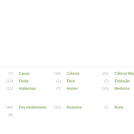
(7)
Causo
(19)
Ciência
(25)
Ciência Mé
(12)
Ebola
(1)
Ética
(7)
Evolução
(12)
Habermas
(7)
Humor
(14)
Medicina
(48)
Pós-modernismo
(10)
Resenha
(1)
Rorty
(6)