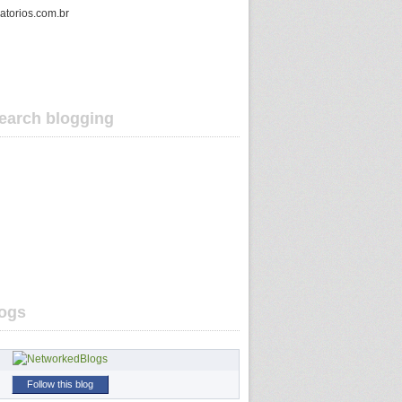
gatorios.com.br
earch blogging
ogs
Follow this blog