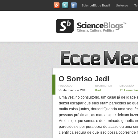
ScienceBlogs Brasil
Universo
Te
O Sorriso Jedi
PUBLICADO
ESCRITO POR
DISCUSSÃO
25 de maio de 2010
Karl
12 Comentár
Uma vez, no consultório, um casal já de idade
deixei escapar que eles eram parecidos ao qu
muita coisa juntos, doutor! Quando uma sequ
pessoas próximas, as marcas que deixam faze
Antônio, o que somos é determinado geneticam
parecidos é por pura obra do acaso ou uma si
científica segura de que isso possa ocorrer de