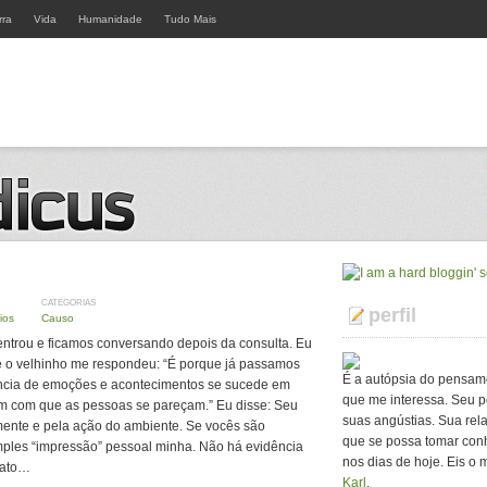
rra
Vida
Humanidade
Tudo Mais
CATEGORIAS
perfil
ios
Causo
 entrou e ficamos conversando depois da consulta. Eu
e o velhinho me respondeu: “É porque já passamos
É a autópsia do pensam
ência de emoções e acontecimentos se sucede em
que me interessa. Seu p
m com que as pessoas se pareçam.” Eu disse: Seu
suas angústias. Sua rel
ente e pela ação do ambiente. Se vocês são
que se possa tomar con
mples “impressão” pessoal minha. Não há evidência
nos dias de hoje. Eis o 
 fato…
Karl
.