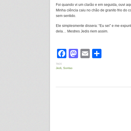
Foi quando vi um clarão e em seguida, ouvi aqu
Minha ciência caiu no chão de granito frio do 
sem sentido.
Ele simplesmente dissera: “Eu sei” e me expu
dela… Mestres Jedis riem assim.
Facebook
Mastodon
Email
Share
TAGS
Jedi
,
Sorriso