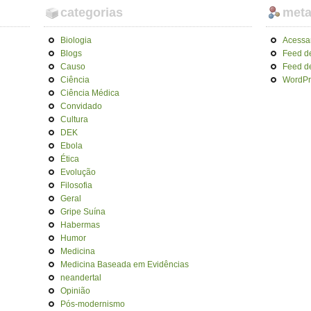
categorias
met
Biologia
Acessa
Blogs
Feed d
Causo
Feed d
Ciência
WordPr
Ciência Médica
Convidado
Cultura
DEK
Ebola
Ética
Evolução
Filosofia
Geral
Gripe Suína
Habermas
Humor
Medicina
Medicina Baseada em Evidências
neandertal
Opinião
Pós-modernismo