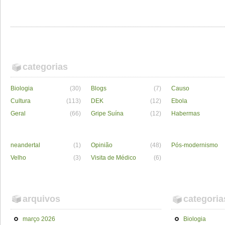
categorias
Biologia
(30)
Blogs
(7)
Causo
Cultura
(113)
DEK
(12)
Ebola
Geral
(66)
Gripe Suína
(12)
Habermas
neandertal
(1)
Opinião
(48)
Pós-modernismo
Velho
(3)
Visita de Médico
(6)
arquivos
categoria
março 2026
Biologia