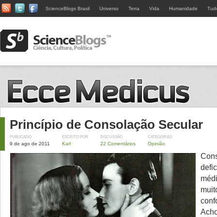
ScienceBlogs Brasil
Universo
Terra
Vida
Humanidade
Tud
Princípio de Consolação Secular
PUBLICADO
ESCRITO POR
DISCUSSÃO
CATEGORIAS
9 de ago de 2011
Karl
22 Comentários
Opinião
Cons
defi
médi
muit
conf
Acho