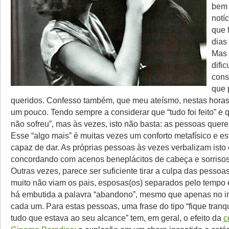
bem
notíc
que 
dias
Mas 
difi
cons
que 
queridos. Confesso também, que meu ateísmo, nestas horas
um pouco. Tendo sempre a considerar que “tudo foi feito” e 
não sofreu”, mas às vezes, isto não basta: as pessoas quer
Esse “algo mais” é muitas vezes um conforto metafísico e es
capaz de dar. As próprias pessoas às vezes verbalizam isto
concordando com acenos beneplácitos de cabeça e sorrisos
Outras vezes, parece ser suficiente tirar a culpa das pessoa
muito não viam os pais, esposas(os) separados pelo tempo 
há embutida a palavra “abandono”, mesmo que apenas no i
cada um. Para estas pessoas, uma frase do tipo “fique tranqu
tudo que estava ao seu alcance” tem, em geral, o efeito da
c