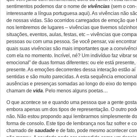
sentimentos podemos dar o nome de
vivências
(sem o con-
interessante a língua portuguesa aqui). As vivências não sã
de nossas vidas. São ocorridos carregados de emoção que
nos lembremos de lugares – vivências que tivemos sózinhos
situações, eventos, aulas, festas, etc – vivências que comp
pessoas ou com uma pessoa. Se você pensar, vai encontra
quais suas
vivências
são mais importantes que a
convivênc
com ela no momento. Incrível, né? Um indivíduo faz vibrar s
emocional” de duas formas diferentes: ou ele está presente,
presente. As emoções decorrentes dessa interação estão aí
sentidas e são muito parecidas. A esta sequência emociona
ausências e presenças somadas ao longo do eixo do tempo
chamam de
vida
. Pelo menos alguns poetas…
O que acontece se e quando uma pessoa que a gente gosta 
embora apenas um dos tipos de representação. O outro pode
não. Não estou propondo aqui lembrarmos simplesmente d
forma de consolo. Este tipo de lembrança nos faz sofrer e c
chamado de
saudade
e de fato, pode mesmo acontecer co