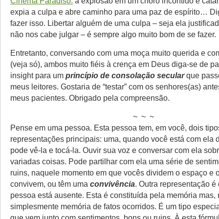
Cinema Paradiso:
a explosão em um choro incontido e catár
expia a culpa e abre caminho para uma paz de espírito… Di
fazer isso. Libertar alguém de uma culpa – seja ela justificad
não nos cabe julgar – é sempre algo muito bom de se fazer.
Entretanto, conversando com uma moça muito querida e co
(veja só), ambos muito fiéis à crença em Deus diga-se de p
insight para um
princípio de consolação secular
que passo
meus leitores. Gostaria de “testar” com os senhores(as) ant
meus pacientes. Obrigado pela compreensão.
~ ~ ~
Pense em uma pessoa. Esta pessoa tem, em você, dois tipo
representações principais: uma, quando você está com ela d
pode vê-la e tocá-la. Ouvir sua voz e conversar com ela sob
variadas coisas. Pode partilhar com ela uma série de senti
ruins, naquele momento em que vocês dividem o espaço e o
convivem, ou têm uma
convivência
. Outra representação é
pessoa está ausente. Esta é constituída pela memória mas,
simplesmente memória de fatos ocorridos. É um tipo especi
que vem junto com sentimentos, bons ou ruins. À esta fórm