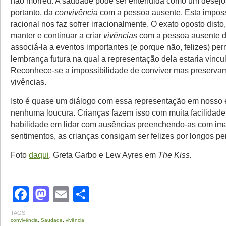
não morreu. A saudade pode ser entendida como um desejo
portanto, da
convivência
com a pessoa ausente. Esta imposs
racional nos faz sofrer irracionalmente. O exato oposto disto
manter e continuar a criar
vivências
com a pessoa ausente 
associá-la a eventos importantes (e porque não, felizes) pe
lembrança futura na qual a representação dela estaria vincu
Reconhece-se a impossibilidade de conviver mas preserva
vivências.
Isto é quase um diálogo com essa representação em nosso e
nenhuma loucura. Crianças fazem isso com muita facilidade.
habilidade em lidar com ausências preenchendo-as com im
sentimentos, as crianças consigam ser felizes por longos p
Foto
daqui
. Greta Garbo e Lew Ayres em
The Kiss.
Facebook
Mastodon
Email
Share
TAGS
convivência
,
Saudade
,
vivência